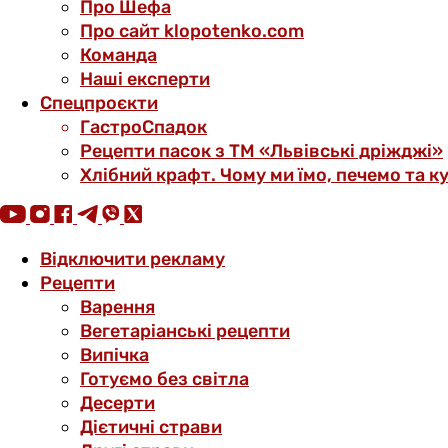
Про Шефа
Про сайт klopotenko.com
Команда
Наші експерти
Спецпроєкти
ГастроСпадок
Рецепти пасок з ТМ «Львівські дріжджі»
Хлібний крафт. Чому ми їмо, печемо та к
Відключити рекламу
Рецепти
Варення
Вегетаріанські рецепти
Випічка
Готуємо без світла
Десерти
Дієтичні страви