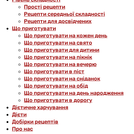
Прості рецепти
Рецепти середньої складності
Рецепти для досвідчених
Що приготувати
Що приготувати на кожен день
Що приготувати на свято
Що приготувати для дитини
Що приготувати на пікнік
Що приготувати на вечерю
Що приготувати в піст
Що приготувати на сніданок
Що приготувати на обід
Що приготувати на день народження
Що приготувати в дорогу
Дієтичне харчування
Дієти
Добірки рецептів
Про нас