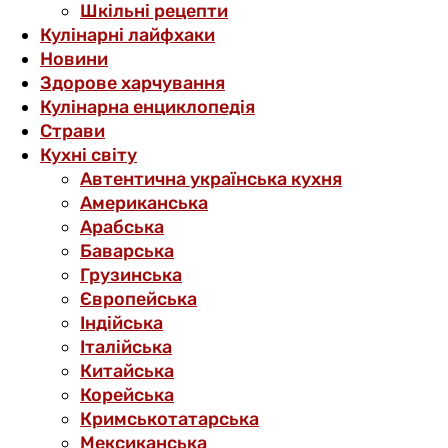
Шкільні рецепти
Кулінарні лайфхаки
Новини
Здорове харчування
Кулінарна енциклопедія
Страви
Кухні світу
Автентична українська кухня
Американська
Арабська
Баварська
Грузинська
Європейська
Індійська
Італійська
Китайська
Корейська
Кримськотатарська
Мексиканська