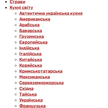
Страви
Кухні світу
Автентична українська кухня
Американська
Арабська
Баварська
Грузинська
Європейська
Індійська
Італійська
Китайська
Корейська
Кримськотатарська
Мексиканська
Середземноморська
Східна
Тайська
Українська
Французька