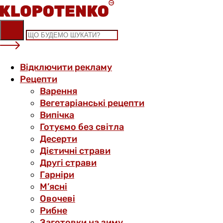
Skip
to
content
Відключити рекламу
Рецепти
Варення
Вегетаріанські рецепти
Випічка
Готуємо без світла
Десерти
Дієтичні страви
Другі страви
Гарніри
М’ясні
Овочеві
Рибне
Заготовки на зиму