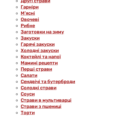
Другі страви
Гарніри
М’ясні
Овочеві
Рибне
Заготовки на зиму
Закуски
Гарячі закуски
Холодні закуски
Коктейлі та напої
Мамині рецепти
Перші страви
Салати
Сендвічі та бутерброди
Солодкі страви
Соуси
Страви в мультиварці
Страви з пшениці
Торти