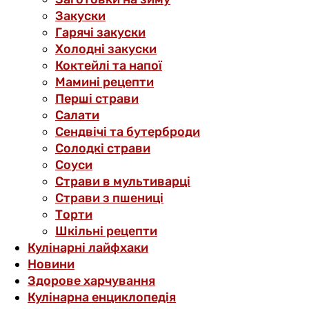
Закуски
Гарячі закуски
Холодні закуски
Коктейлі та напої
Мамині рецепти
Перші страви
Салати
Сендвічі та бутерброди
Солодкі страви
Соуси
Страви в мультиварці
Страви з пшениці
Торти
Шкільні рецепти
Кулінарні лайфхаки
Новини
Здорове харчування
Кулінарна енциклопедія