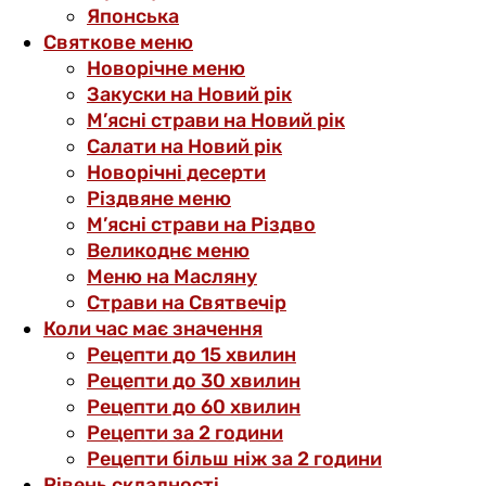
Японська
Святкове меню
Новорічне меню
Закуски на Новий рік
М’ясні страви на Новий рік
Салати на Новий рік
Новорічні десерти
Різдвяне меню
М’ясні страви на Різдво
Великоднє меню
Меню на Масляну
Страви на Святвечір
Коли час має значення
Рецепти до 15 хвилин
Рецепти до 30 хвилин
Рецепти до 60 хвилин
Рецепти за 2 години
Рецепти більш ніж за 2 години
Рівень складності