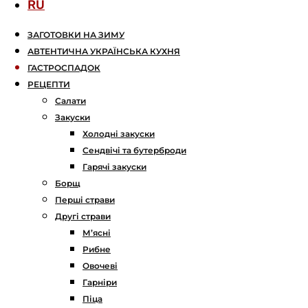
RU
ЗАГОТОВКИ НА ЗИМУ
АВТЕНТИЧНА УКРАЇНСЬКА КУХНЯ
ГАСТРОСПАДОК
РЕЦЕПТИ
Салати
Закуски
Холодні закуски
Сендвічі та бутерброди
Гарячі закуски
Борщ
Перші страви
Другі страви
М’ясні
Рибне
Овочеві
Гарніри
Піца