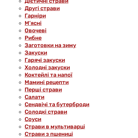
Дієтичні страви
Другі страви
Гарніри
М’ясні
Овочеві
Рибне
Заготовки на зиму
Закуски
Гарячі закуски
Холодні закуски
Коктейлі та напої
Мамині рецепти
Перші страви
Салати
Сендвічі та бутерброди
Солодкі страви
Соуси
Страви в мультиварці
Страви з пшениці