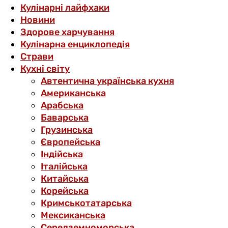
Кулінарні лайфхаки
Новини
Здорове харчування
Кулінарна енциклопедія
Страви
Кухні світу
Автентична українська кухня
Американська
Арабська
Баварська
Грузинська
Європейська
Індійська
Італійська
Китайська
Корейська
Кримськотатарська
Мексиканська
Середземноморська