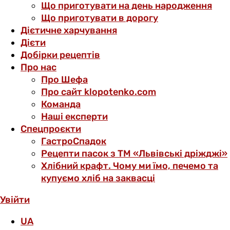
Що приготувати на день народження
Що приготувати в дорогу
Дієтичне харчування
Дієти
Добірки рецептів
Про нас
Про Шефа
Про сайт klopotenko.com
Команда
Наші експерти
Спецпроєкти
ГастроСпадок
Рецепти пасок з ТМ «Львівські дріжджі»
Хлібний крафт. Чому ми їмо, печемо та
купуємо хліб на заквасці
Увійти
UA