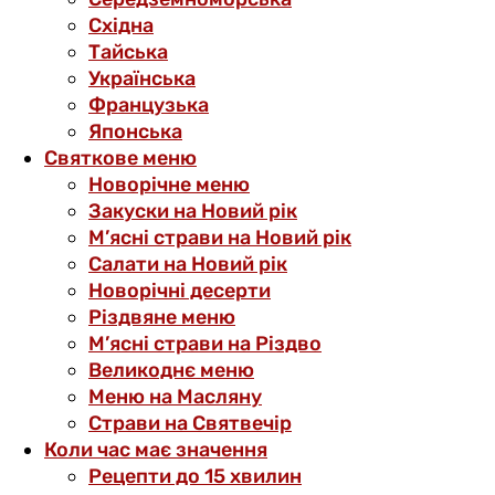
Східна
Тайська
Українська
Французька
Японська
Святкове меню
Новорічне меню
Закуски на Новий рік
М’ясні страви на Новий рік
Салати на Новий рік
Новорічні десерти
Різдвяне меню
М’ясні страви на Різдво
Великоднє меню
Меню на Масляну
Страви на Святвечір
Коли час має значення
Рецепти до 15 хвилин