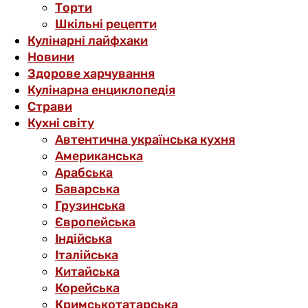
Торти
Шкільні рецепти
Кулінарні лайфхаки
Новини
Здорове харчування
Кулінарна енциклопедія
Страви
Кухні світу
Автентична українська кухня
Американська
Арабська
Баварська
Грузинська
Європейська
Індійська
Італійська
Китайська
Корейська
Кримськотатарська