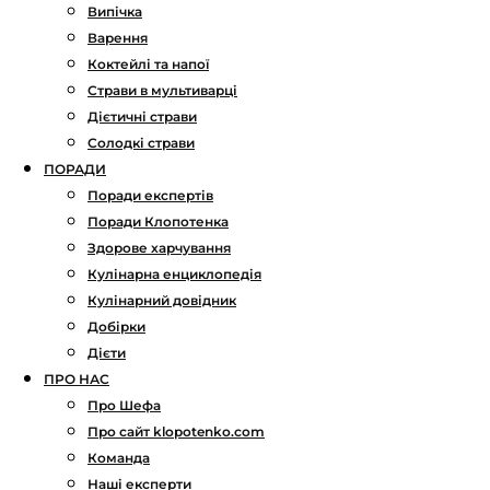
Випічка
Варення
Коктейлі та напої
Страви в мультиварці
Дієтичні страви
Солодкі страви
ПОРАДИ
Поради експертів
Поради Клопотенка
Здорове харчування
Кулінарна енциклопедія
Кулінарний довідник
Добірки
Дієти
ПРО НАС
Про Шефа
Про сайт klopotenko.com
Команда
Наші експерти