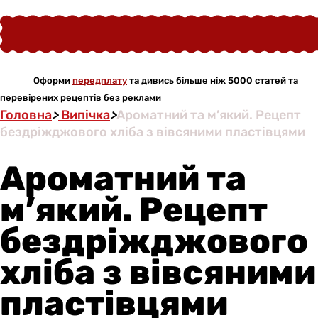
Оформи
передплату
та дивись більше ніж 5000 статей та
перевірених рецептів без реклами
Головна
>
Випічка
>
Ароматний та м’який. Рецепт
бездріжджового хліба з вівсяними пластівцями
Ароматний та
м’який. Рецепт
бездріжджового
хліба з вівсяними
пластівцями