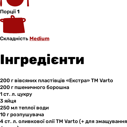
Порції
1
Складність
Medium
Інгредієнти
200 г
вівсяних
пластівців «Екстра» ТМ Varto
200 г
пшеничного
борошна
1 ст.
л.
цукру
3 яйця
250 мл
теплої
води
10 г
розпушувача
4 ст.
л.
оливкової олії ТМ Varto (+ для змащування