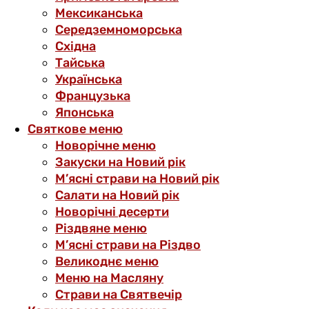
Мексиканська
Середземноморська
Східна
Тайська
Українська
Французька
Японська
Святкове меню
Новорічне меню
Закуски на Новий рік
М’ясні страви на Новий рік
Салати на Новий рік
Новорічні десерти
Різдвяне меню
М’ясні страви на Різдво
Великоднє меню
Меню на Масляну
Страви на Святвечір