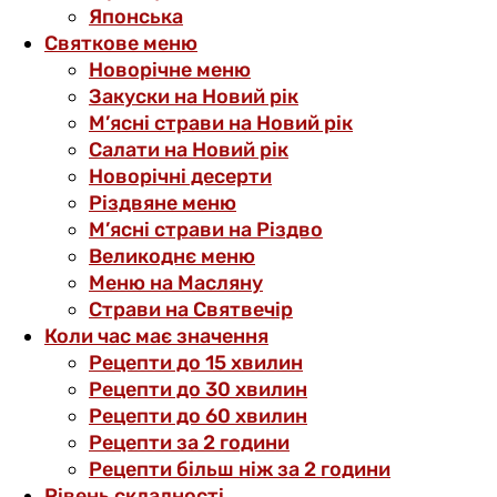
Японська
Святкове меню
Новорічне меню
Закуски на Новий рік
М’ясні страви на Новий рік
Салати на Новий рік
Новорічні десерти
Різдвяне меню
М’ясні страви на Різдво
Великоднє меню
Меню на Масляну
Страви на Святвечір
Коли час має значення
Рецепти до 15 хвилин
Рецепти до 30 хвилин
Рецепти до 60 хвилин
Рецепти за 2 години
Рецепти більш ніж за 2 години
Рівень складності