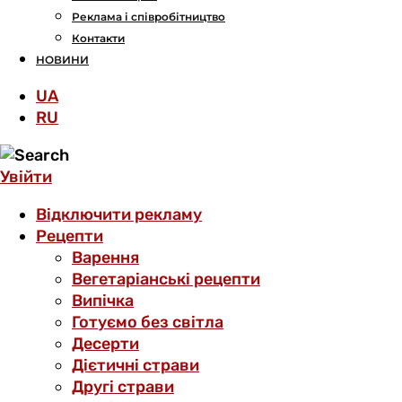
Реклама і співробітництво
Контакти
НОВИНИ
UA
RU
Увійти
Відключити рекламу
Рецепти
Варення
Вегетаріанські рецепти
Випічка
Готуємо без світла
Десерти
Дієтичні страви
Другі страви