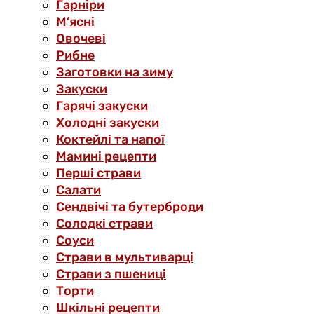
Гарніри
М’ясні
Овочеві
Рибне
Заготовки на зиму
Закуски
Гарячі закуски
Холодні закуски
Коктейлі та напої
Мамині рецепти
Перші страви
Салати
Сендвічі та бутерброди
Солодкі страви
Соуси
Страви в мультиварці
Страви з пшениці
Торти
Шкільні рецепти