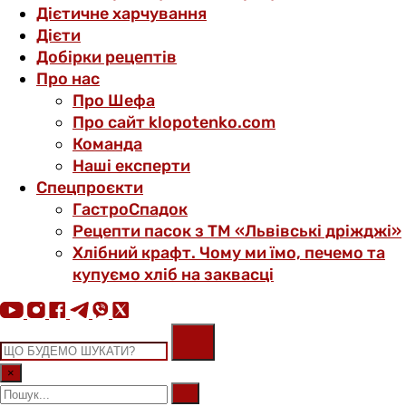
Дієтичне харчування
Дієти
Добірки рецептів
Про нас
Про Шефа
Про сайт klopotenko.com
Команда
Наші експерти
Спецпроєкти
ГастроСпадок
Рецепти пасок з ТМ «Львівські дріжджі»
Хлібний крафт. Чому ми їмо, печемо та
купуємо хліб на заквасці
×