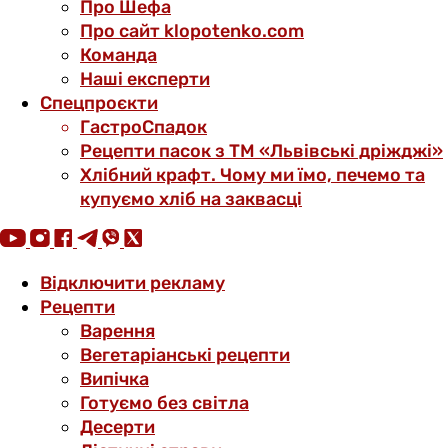
Про Шефа
Про сайт klopotenko.com
Команда
Наші експерти
Спецпроєкти
ГастроСпадок
Рецепти пасок з ТМ «Львівські дріжджі»
Хлібний крафт. Чому ми їмо, печемо та
купуємо хліб на заквасці
Відключити рекламу
Рецепти
Варення
Вегетаріанські рецепти
Випічка
Готуємо без світла
Десерти