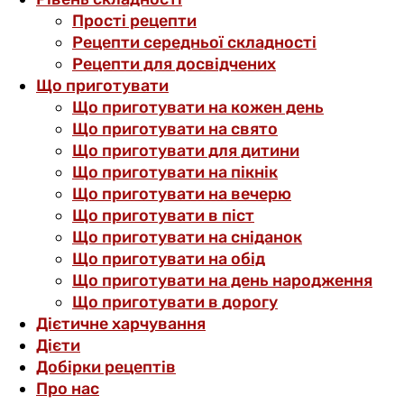
Прості рецепти
Рецепти середньої складності
Рецепти для досвідчених
Що приготувати
Що приготувати на кожен день
Що приготувати на свято
Що приготувати для дитини
Що приготувати на пікнік
Що приготувати на вечерю
Що приготувати в піст
Що приготувати на сніданок
Що приготувати на обід
Що приготувати на день народження
Що приготувати в дорогу
Дієтичне харчування
Дієти
Добірки рецептів
Про нас