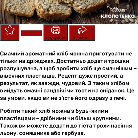
Зберегти
Оцінити
Друкувати
Поділитись
Смачний ароматний хліб можна приготувати не
тільки на дріжджах. Достатньо додати трошки
розпушувача, а щоб зробити хліб ще смачнішим –
вівсяних пластівців. Рецепт дуже простий, а
результат, як завжди, чудовий. З таким хлібом
вийдуть смачні сандвічі чи тости на сніданок. Це
за умови, якщо ви не з’їсте його одразу з печі.
Робити такий хліб можна з будь-якими
пластівцями – дрібними чи більш крупними.
Також ви можете додати до тіста трохи насіння
льону, соняшника або гарбуза.