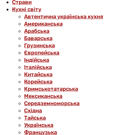
Страви
Кухні світу
Автентична українська кухня
Американська
Арабська
Баварська
Грузинська
Європейська
Індійська
Італійська
Китайська
Корейська
Кримськотатарська
Мексиканська
Середземноморська
Східна
Тайська
Українська
Французька