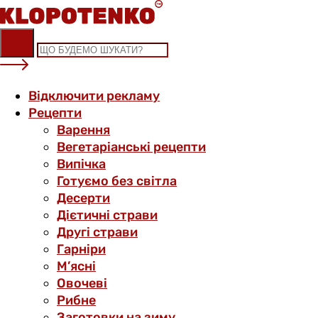
Skip
to
content
Відключити рекламу
Рецепти
Варення
Вегетаріанські рецепти
Випічка
Готуємо без світла
Десерти
Дієтичні страви
Другі страви
Гарніри
М’ясні
Овочеві
Рибне
Заготовки на зиму