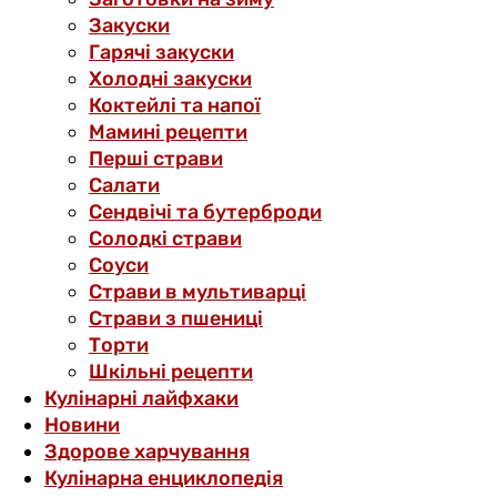
Закуски
Гарячі закуски
Холодні закуски
Коктейлі та напої
Мамині рецепти
Перші страви
Салати
Сендвічі та бутерброди
Солодкі страви
Соуси
Страви в мультиварці
Страви з пшениці
Торти
Шкільні рецепти
Кулінарні лайфхаки
Новини
Здорове харчування
Кулінарна енциклопедія