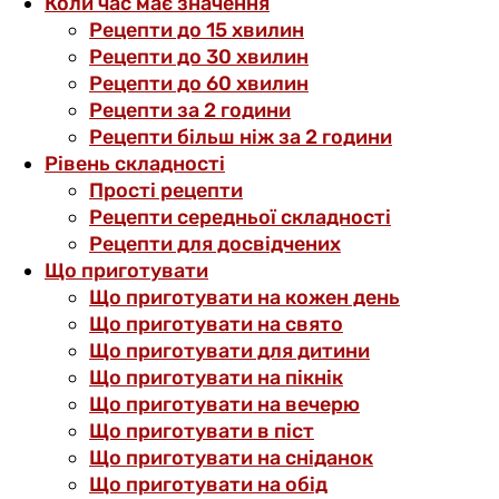
Коли час має значення
Рецепти до 15 хвилин
Рецепти до 30 хвилин
Рецепти до 60 хвилин
Рецепти за 2 години
Рецепти більш ніж за 2 години
Рівень складності
Прості рецепти
Рецепти середньої складності
Рецепти для досвідчених
Що приготувати
Що приготувати на кожен день
Що приготувати на свято
Що приготувати для дитини
Що приготувати на пікнік
Що приготувати на вечерю
Що приготувати в піст
Що приготувати на сніданок
Що приготувати на обід