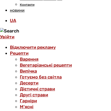
Контакти
НОВИНИ
UA
Увійти
Відключити рекламу
Рецепти
Варення
Вегетаріанські рецепти
Випічка
Готуємо без світла
Десерти
Дієтичні страви
Другі страви
Гарніри
М’ясні