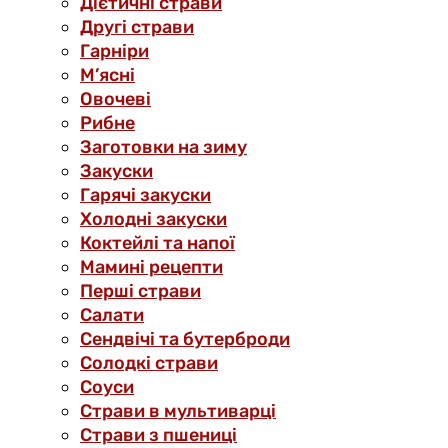
Дієтичні страви
Другі страви
Гарніри
М’ясні
Овочеві
Рибне
Заготовки на зиму
Закуски
Гарячі закуски
Холодні закуски
Коктейлі та напої
Мамині рецепти
Перші страви
Салати
Сендвічі та бутерброди
Солодкі страви
Соуси
Страви в мультиварці
Страви з пшениці