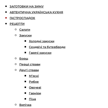
ЗАГОТОВКИ НА ЗИМУ
АВТЕНТИЧНА УКРАЇНСЬКА КУХНЯ
ГАСТРОСПАДОК
РЕЦЕПТИ
Салати
Закуски
Холодні закуски
Сендвічі та бутерброди
Гарячі закуски
Борщ
Перші страви
Другі страви
М’ясні
Рибне
Овочеві
Гарніри
Піца
Випічка