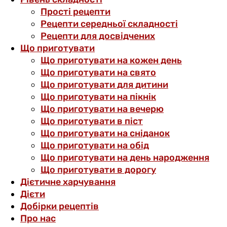
Прості рецепти
Рецепти середньої складності
Рецепти для досвідчених
Що приготувати
Що приготувати на кожен день
Що приготувати на свято
Що приготувати для дитини
Що приготувати на пікнік
Що приготувати на вечерю
Що приготувати в піст
Що приготувати на сніданок
Що приготувати на обід
Що приготувати на день народження
Що приготувати в дорогу
Дієтичне харчування
Дієти
Добірки рецептів
Про нас