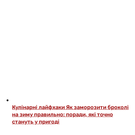
Кулінарні лайфхаки
Як заморозити броколі
на зиму правильно: поради, які точно
стануть у пригоді