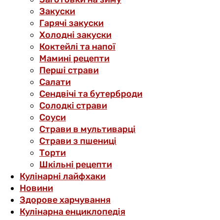
Закуски
Гарячі закуски
Холодні закуски
Коктейлі та напої
Мамині рецепти
Перші страви
Салати
Сендвічі та бутерброди
Солодкі страви
Соуси
Страви в мультиварці
Страви з пшениці
Торти
Шкільні рецепти
Кулінарні лайфхаки
Новини
Здорове харчування
Кулінарна енциклопедія