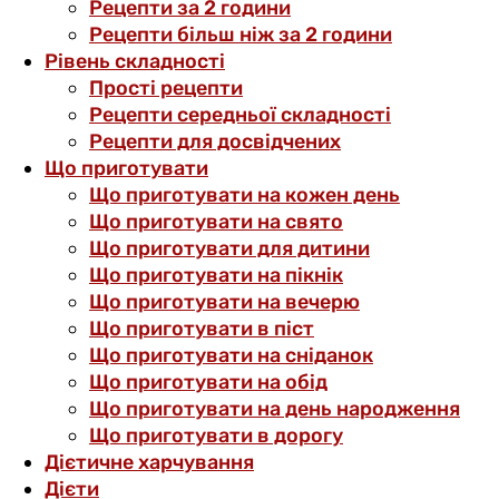
Рецепти за 2 години
Рецепти більш ніж за 2 години
Рівень складності
Прості рецепти
Рецепти середньої складності
Рецепти для досвідчених
Що приготувати
Що приготувати на кожен день
Що приготувати на свято
Що приготувати для дитини
Що приготувати на пікнік
Що приготувати на вечерю
Що приготувати в піст
Що приготувати на сніданок
Що приготувати на обід
Що приготувати на день народження
Що приготувати в дорогу
Дієтичне харчування
Дієти