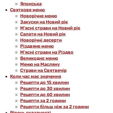
Японська
Святкове меню
Новорічне меню
Закуски на Новий рік
М’ясні страви на Новий рік
Салати на Новий рік
Новорічні десерти
Різдвяне меню
М’ясні страви на Різдво
Великоднє меню
Меню на Масляну
Страви на Святвечір
Коли час має значення
Рецепти до 15 хвилин
Рецепти до 30 хвилин
Рецепти до 60 хвилин
Рецепти за 2 години
Рецепти більш ніж за 2 години
Рівень складності