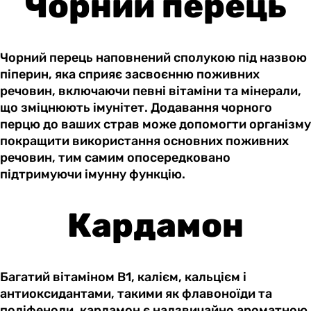
Чорний перець
Чорний перець наповнений сполукою під назвою
піперин, яка сприяє засвоєнню поживних
речовин, включаючи певні вітаміни та мінерали,
що зміцнюють імунітет. Додавання чорного
перцю до ваших страв може допомогти організму
покращити використання основних поживних
речовин, тим самим опосередковано
підтримуючи імунну функцію.
Кардамон
Багатий вітаміном B1, калієм, кальцієм і
антиоксидантами, такими як флавоноїди та
поліфеноли, кардамон є надзвичайно ароматною