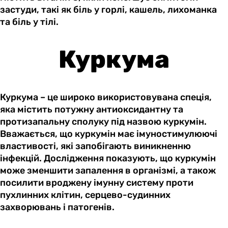
застуди, такі як біль у горлі, кашель, лихоманка
та біль у тілі.
Куркума
Куркума – це широко використовувана спеція,
яка містить потужну антиоксидантну та
протизапальну сполуку під назвою куркумін.
Вважається, що куркумін має імуностимулюючі
властивості, які запобігають виникненню
інфекцій. Дослідження показують, що куркумін
може зменшити запалення в організмі, а також
посилити вроджену імунну систему проти
пухлинних клітин, серцево-судинних
захворювань і патогенів.