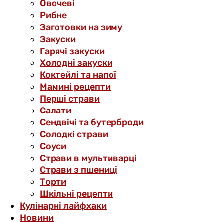
Овочеві
Рибне
Заготовки на зиму
Закуски
Гарячі закуски
Холодні закуски
Коктейлі та напої
Мамині рецепти
Перші страви
Салати
Сендвічі та бутерброди
Солодкі страви
Соуси
Страви в мультиварці
Страви з пшениці
Торти
Шкільні рецепти
Кулінарні лайфхаки
Новини