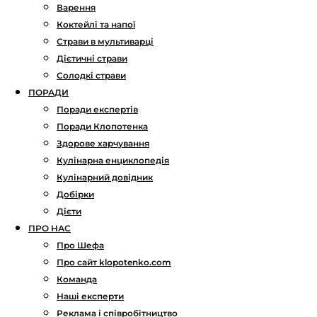
Варення
Коктейлі та напої
Страви в мультиварці
Дієтичні страви
Солодкі страви
ПОРАДИ
Поради експертів
Поради Клопотенка
Здорове харчування
Кулінарна енциклопедія
Кулінарний довідник
Добірки
Дієти
ПРО НАС
Про Шефа
Про сайт klopotenko.com
Команда
Наші експерти
Реклама і співробітництво