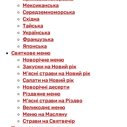
Мексиканська
Середземноморська
Східна
Тайська
Українська
Французька
Японська
Святкове меню
Новорічне меню
Закуски на Новий рік
М’ясні страви на Новий рік
Салати на Новий рік
Новорічні десерти
Різдвяне меню
М’ясні страви на Різдво
Великоднє меню
Меню на Масляну
Страви на Святвечір