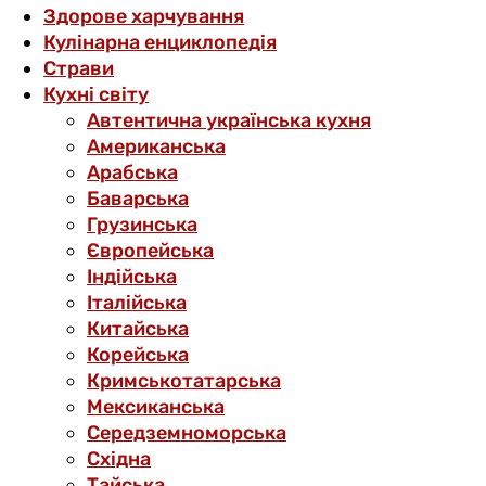
Здорове харчування
Кулінарна енциклопедія
Страви
Кухні світу
Автентична українська кухня
Американська
Арабська
Баварська
Грузинська
Європейська
Індійська
Італійська
Китайська
Корейська
Кримськотатарська
Мексиканська
Середземноморська
Східна
Тайська