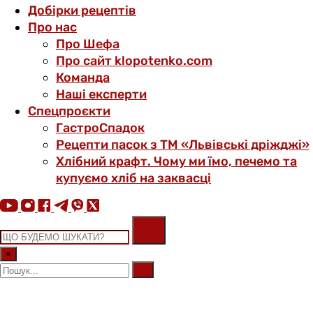
Добірки рецептів
Про нас
Про Шефа
Про сайт klopotenko.com
Команда
Наші експерти
Спецпроєкти
ГастроСпадок
Рецепти пасок з ТМ «Львівські дріжджі»
Хлібний крафт. Чому ми їмо, печемо та
купуємо хліб на заквасці
×