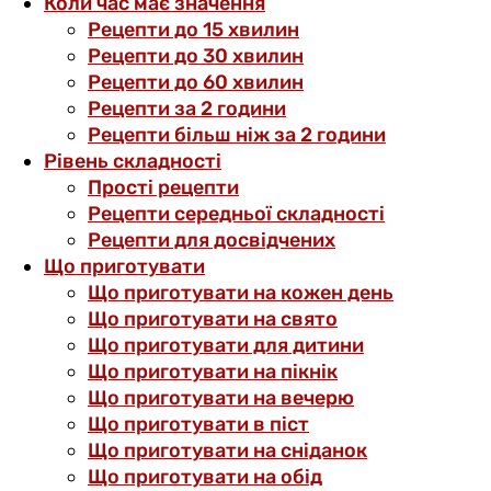
Коли час має значення
Рецепти до 15 хвилин
Рецепти до 30 хвилин
Рецепти до 60 хвилин
Рецепти за 2 години
Рецепти більш ніж за 2 години
Рівень складності
Прості рецепти
Рецепти середньої складності
Рецепти для досвідчених
Що приготувати
Що приготувати на кожен день
Що приготувати на свято
Що приготувати для дитини
Що приготувати на пікнік
Що приготувати на вечерю
Що приготувати в піст
Що приготувати на сніданок
Що приготувати на обід