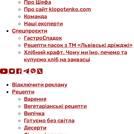
Про Шефа
Про сайт klopotenko.com
Команда
Наші експерти
Спецпроєкти
ГастроСпадок
Рецепти пасок з ТМ «Львівські дріжджі»
Хлібний крафт. Чому ми їмо, печемо та
купуємо хліб на заквасці
Відключити рекламу
Рецепти
Варення
Вегетаріанські рецепти
Випічка
Готуємо без світла
Десерти