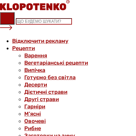
Skip
to
content
Відключити рекламу
Рецепти
Варення
Вегетаріанські рецепти
Випічка
Готуємо без світла
Десерти
Дієтичні страви
Другі страви
Гарніри
М’ясні
Овочеві
Рибне
Заготовки на зиму