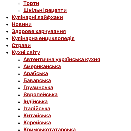
Торти
Шкільні рецепти
Кулінарні лайфхаки
Новини
Здорове харчування
Кулінарна енциклопедія
Страви
Кухні світу
Автентична українська кухня
Американська
Арабська
Баварська
Грузинська
Європейська
Індійська
Італійська
Китайська
Корейська
Кримськотатарська