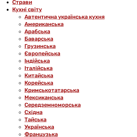
Страви
Кухні світу
Автентична українська кухня
Американська
Арабська
Баварська
Грузинська
Європейська
Індійська
Італійська
Китайська
Корейська
Кримськотатарська
Мексиканська
Середземноморська
Східна
Тайська
Українська
Французька