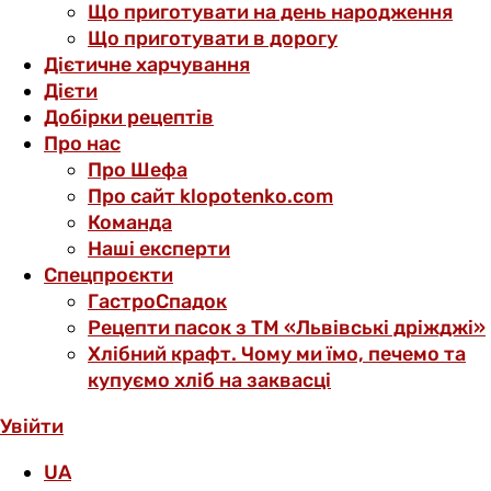
Що приготувати на день народження
Що приготувати в дорогу
Дієтичне харчування
Дієти
Добірки рецептів
Про нас
Про Шефа
Про сайт klopotenko.com
Команда
Наші експерти
Спецпроєкти
ГастроСпадок
Рецепти пасок з ТМ «Львівські дріжджі»
Хлібний крафт. Чому ми їмо, печемо та
купуємо хліб на заквасці
Увійти
UA