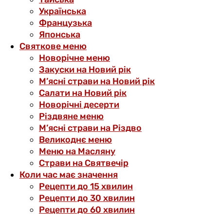
Українська
Французька
Японська
Святкове меню
Новорічне меню
Закуски на Новий рік
М’ясні страви на Новий рік
Салати на Новий рік
Новорічні десерти
Різдвяне меню
М’ясні страви на Різдво
Великоднє меню
Меню на Масляну
Страви на Святвечір
Коли час має значення
Рецепти до 15 хвилин
Рецепти до 30 хвилин
Рецепти до 60 хвилин