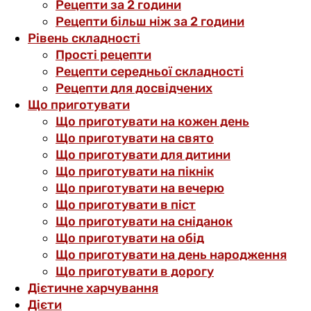
Рецепти за 2 години
Рецепти більш ніж за 2 години
Рівень складності
Прості рецепти
Рецепти середньої складності
Рецепти для досвідчених
Що приготувати
Що приготувати на кожен день
Що приготувати на свято
Що приготувати для дитини
Що приготувати на пікнік
Що приготувати на вечерю
Що приготувати в піст
Що приготувати на сніданок
Що приготувати на обід
Що приготувати на день народження
Що приготувати в дорогу
Дієтичне харчування
Дієти