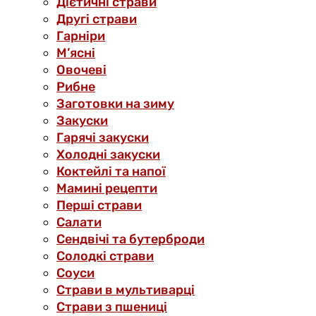
Дієтичні страви
Другі страви
Гарніри
М’ясні
Овочеві
Рибне
Заготовки на зиму
Закуски
Гарячі закуски
Холодні закуски
Коктейлі та напої
Мамині рецепти
Перші страви
Салати
Сендвічі та бутерброди
Солодкі страви
Соуси
Страви в мультиварці
Страви з пшениці