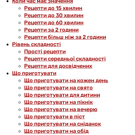
Коли час має значення
Рецепти до 15 хвилин
Рецепти до 30 хвилин
Рецепти до 60 хвилин
Рецепти за 2 години
Рецепти більш ніж за 2 години
Рівень складності
Прості рецепти
Рецепти середньої складності
Рецепти для досвідчених
Що приготувати
Що приготувати на кожен день
Що приготувати на свято
Що приготувати для дитини
Що приготувати на пікнік
Що приготувати на вечерю
Що приготувати в піст
Що приготувати на сніданок
Що приготувати на обід