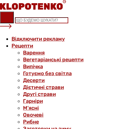
Skip
to
content
Відключити рекламу
Рецепти
Варення
Вегетаріанські рецепти
Випічка
Готуємо без світла
Десерти
Дієтичні страви
Другі страви
Гарніри
М’ясні
Овочеві
Рибне
Заготовки на зиму