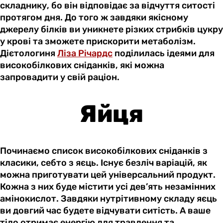
складнику, бо він відповідає за відчуття ситості
протягом дня. До того ж завдяки якісному
джерелу білків ви уникнете різких стрибків цукру
у крові та зможете прискорити метаболізм.
Дієтологиня
Ліза Річардс
поділилась ідеями для
високобілкових сніданків, які можна
запровадити у свій раціон.
Яйця
Починаємо список високобілкових сніданків з
класики, себто з яєць. Існує безліч варіацій, як
можна приготувати цей універсальний продукт.
Кожна з них буде містити усі дев’ять незамінних
амінокислот. Завдяки нутрітивному складу яєць
ви довгий час будете відчувати ситість. А ваше
тіло отримає енергію для травлення та