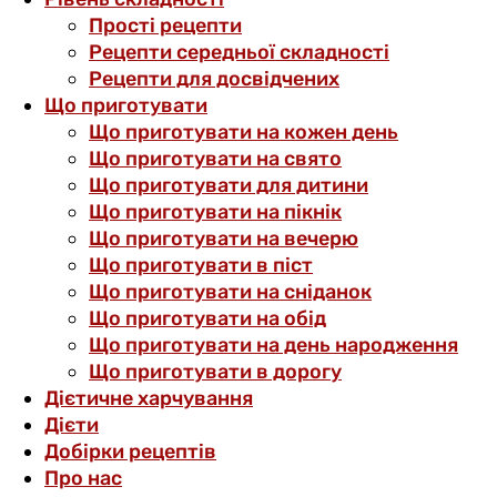
Прості рецепти
Рецепти середньої складності
Рецепти для досвідчених
Що приготувати
Що приготувати на кожен день
Що приготувати на свято
Що приготувати для дитини
Що приготувати на пікнік
Що приготувати на вечерю
Що приготувати в піст
Що приготувати на сніданок
Що приготувати на обід
Що приготувати на день народження
Що приготувати в дорогу
Дієтичне харчування
Дієти
Добірки рецептів
Про нас