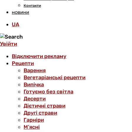
Контакти
НОВИНИ
UA
Увійти
Відключити рекламу
Рецепти
Варення
Вегетаріанські рецепти
Випічка
Готуємо без світла
Десерти
Дієтичні страви
Другі страви
Гарніри
М’ясні