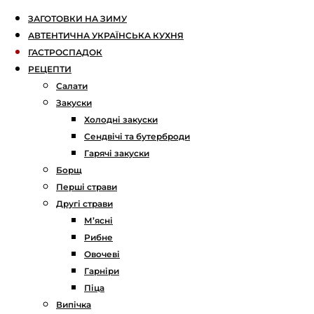
ЗАГОТОВКИ НА ЗИМУ
АВТЕНТИЧНА УКРАЇНСЬКА КУХНЯ
ГАСТРОСПАДОК
РЕЦЕПТИ
Салати
Закуски
Холодні закуски
Сендвічі та бутерброди
Гарячі закуски
Борщ
Перші страви
Другі страви
М’ясні
Рибне
Овочеві
Гарніри
Піца
Випічка