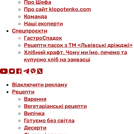
Про Шефа
Про сайт klopotenko.com
Команда
Наші експерти
Спецпроєкти
ГастроСпадок
Рецепти пасок з ТМ «Львівські дріжджі»
Хлібний крафт. Чому ми їмо, печемо та
купуємо хліб на заквасці
Відключити рекламу
Рецепти
Варення
Вегетаріанські рецепти
Випічка
Готуємо без світла
Десерти