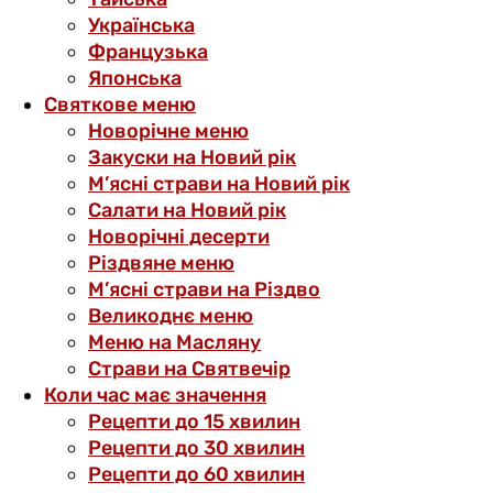
Українська
Французька
Японська
Святкове меню
Новорічне меню
Закуски на Новий рік
М’ясні страви на Новий рік
Салати на Новий рік
Новорічні десерти
Різдвяне меню
М’ясні страви на Різдво
Великоднє меню
Меню на Масляну
Страви на Святвечір
Коли час має значення
Рецепти до 15 хвилин
Рецепти до 30 хвилин
Рецепти до 60 хвилин