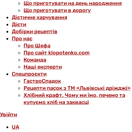
Що приготувати на день народження
Що приготувати в дорогу
Дієтичне харчування
Дієти
Добірки рецептів
Про нас
Про Шефа
Про сайт klopotenko.com
Команда
Наші експерти
Спецпроєкти
ГастроСпадок
Рецепти пасок з ТМ «Львівські дріжджі»
Хлібний крафт. Чому ми їмо, печемо та
купуємо хліб на заквасці
Увійти
UA