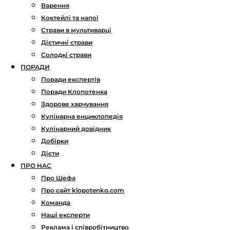
Варення
Коктейлі та напої
Страви в мультиварці
Дієтичні страви
Солодкі страви
ПОРАДИ
Поради експертів
Поради Клопотенка
Здорове харчування
Кулінарна енциклопедія
Кулінарний довідник
Добірки
Дієти
ПРО НАС
Про Шефа
Про сайт klopotenko.com
Команда
Наші експерти
Реклама і співробітництво