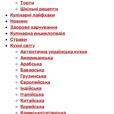
Торти
Шкільні рецепти
Кулінарні лайфхаки
Новини
Здорове харчування
Кулінарна енциклопедія
Страви
Кухні світу
Автентична українська кухня
Американська
Арабська
Баварська
Грузинська
Європейська
Індійська
Італійська
Китайська
Корейська
Кримськотатарська