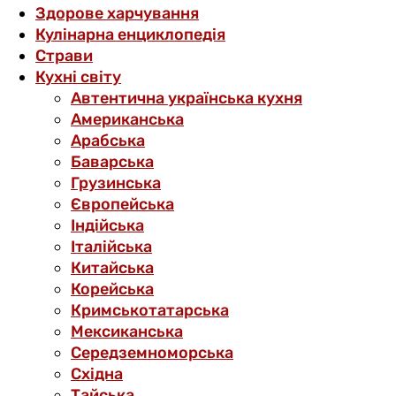
Здорове харчування
Кулінарна енциклопедія
Страви
Кухні світу
Автентична українська кухня
Американська
Арабська
Баварська
Грузинська
Європейська
Індійська
Італійська
Китайська
Корейська
Кримськотатарська
Мексиканська
Середземноморська
Східна
Тайська