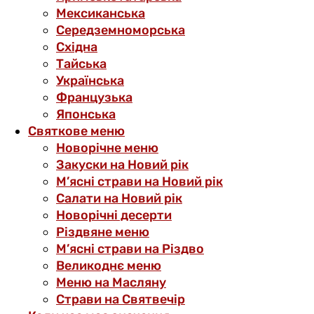
Мексиканська
Середземноморська
Східна
Тайська
Українська
Французька
Японська
Святкове меню
Новорічне меню
Закуски на Новий рік
М’ясні страви на Новий рік
Салати на Новий рік
Новорічні десерти
Різдвяне меню
М’ясні страви на Різдво
Великоднє меню
Меню на Масляну
Страви на Святвечір