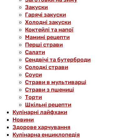
Закуски
Гарячі закуски
Холодні закуски
Коктейлі та напої
Мамині рецепти
Перші страви
Салати
Сендвічі та бутерброди
Солодкі страви
Соуси
Страви в мультиварці
Страви з пшениці
Торти
Шкільні рецепти
Кулінарні лайфхаки
Новини
Здорове харчування
Кулінарна енциклопедія