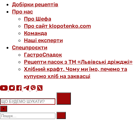
Добірки рецептів
Про нас
Про Шефа
Про сайт klopotenko.com
Команда
Наші експерти
Спецпроєкти
ГастроСпадок
Рецепти пасок з ТМ «Львівські дріжджі»
Хлібний крафт. Чому ми їмо, печемо та
купуємо хліб на заквасці
×