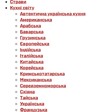
Страви
Кухні світу
Автентична українська кухня
Американська
Арабська
Баварська
Грузинська
Європейська
Індійська
Італійська
Китайська
Корейська
Кримськотатарська
Мексиканська
Середземноморська
Східна
Тайська
Українська
Французька