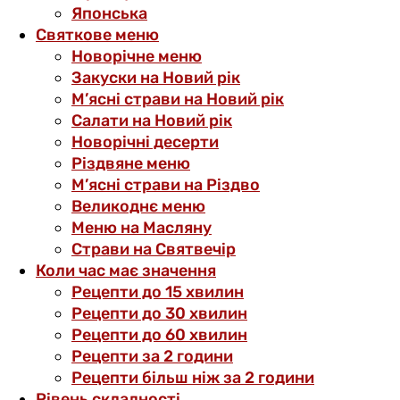
Японська
Святкове меню
Новорічне меню
Закуски на Новий рік
М’ясні страви на Новий рік
Салати на Новий рік
Новорічні десерти
Різдвяне меню
М’ясні страви на Різдво
Великоднє меню
Меню на Масляну
Страви на Святвечір
Коли час має значення
Рецепти до 15 хвилин
Рецепти до 30 хвилин
Рецепти до 60 хвилин
Рецепти за 2 години
Рецепти більш ніж за 2 години
Рівень складності