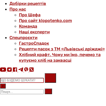
Добірки рецептів
Про нас
Про Шефа
Про сайт klopotenko.com
Команда
Наші експерти
Спецпроєкти
ГастроСпадок
Рецепти пасок з ТМ «Львівські дріжджі»
Хлібний крафт. Чому ми їмо, печемо та
купуємо хліб на заквасці
×