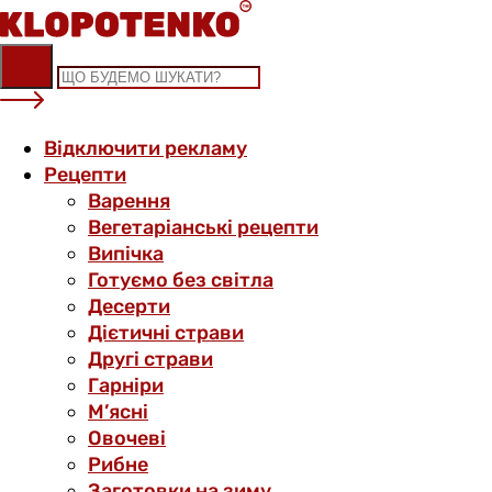
Skip
to
content
Відключити рекламу
Рецепти
Варення
Вегетаріанські рецепти
Випічка
Готуємо без світла
Десерти
Дієтичні страви
Другі страви
Гарніри
М’ясні
Овочеві
Рибне
Заготовки на зиму