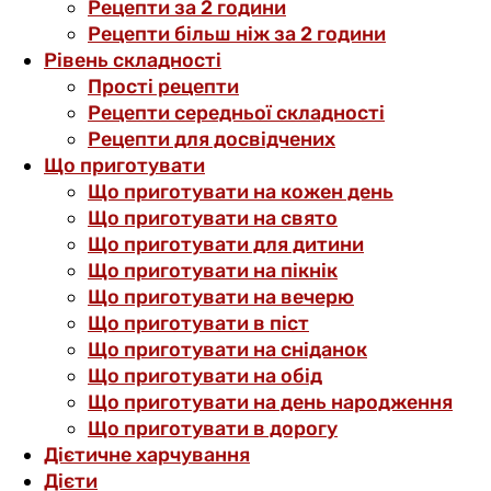
Рецепти за 2 години
Рецепти більш ніж за 2 години
Рівень складності
Прості рецепти
Рецепти середньої складності
Рецепти для досвідчених
Що приготувати
Що приготувати на кожен день
Що приготувати на свято
Що приготувати для дитини
Що приготувати на пікнік
Що приготувати на вечерю
Що приготувати в піст
Що приготувати на сніданок
Що приготувати на обід
Що приготувати на день народження
Що приготувати в дорогу
Дієтичне харчування
Дієти