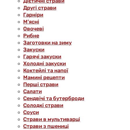
Дієтичні страви
Другі страви
Гарніри
М’ясні
Овочеві
Рибне
Заготовки на зиму
Закуски
Гарячі закуски
Холодні закуски
Коктейлі та напої
Мамині рецепти
Перші страви
Салати
Сендвічі та бутерброди
Солодкі страви
Соуси
Страви в мультиварці
Страви з пшениці