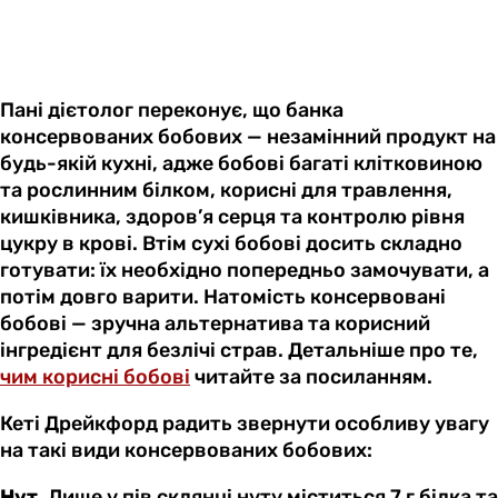
Пані дієтолог переконує, що банка
консервованих бобових — незамінний продукт на
будь-якій кухні, адже бобові багаті клітковиною
та рослинним білком, корисні для травлення,
кишківника, здоров’я серця та контролю рівня
цукру в крові. Втім сухі бобові досить складно
готувати: їх необхідно попередньо замочувати, а
потім довго варити. Натомість консервовані
бобові — зручна альтернатива та корисний
інгредієнт для безлічі страв. Детальніше про те,
чим корисні бобові
читайте за посиланням.
Кеті Дрейкфорд радить звернути особливу увагу
на такі види консервованих бобових:
Нут.
Лише у пів склянці нуту міститься 7 г білка та