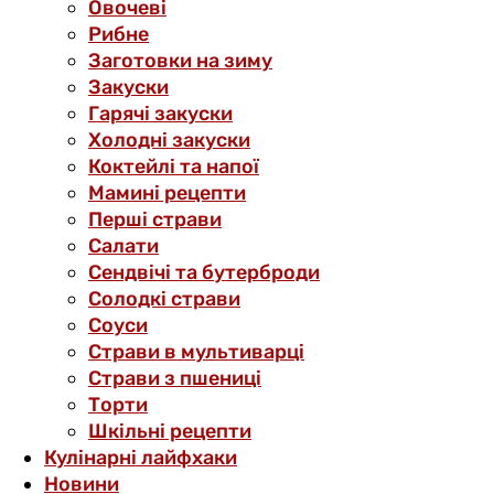
Овочеві
Рибне
Заготовки на зиму
Закуски
Гарячі закуски
Холодні закуски
Коктейлі та напої
Мамині рецепти
Перші страви
Салати
Сендвічі та бутерброди
Солодкі страви
Соуси
Страви в мультиварці
Страви з пшениці
Торти
Шкільні рецепти
Кулінарні лайфхаки
Новини