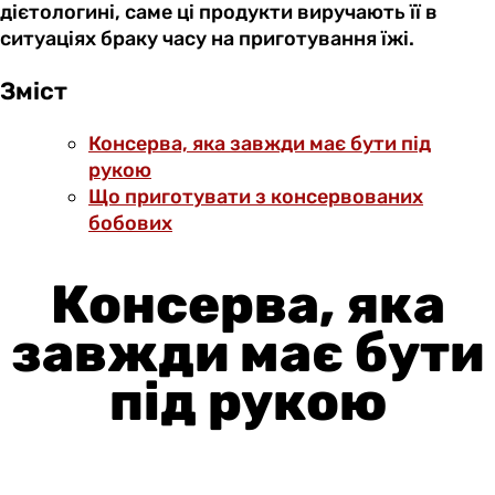
дієтологині, саме ці продукти виручають її в
ситуаціях браку часу на приготування їжі.
Зміст
Консерва, яка завжди має бути під
рукою
Що приготувати з консервованих
бобових
Консерва, яка
завжди має бути
під рукою