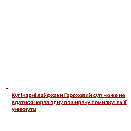
Кулінарні лайфхаки
Гороховий суп може не
вдатися через одну поширену помилку: як її
уникнути