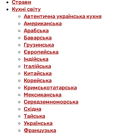
Страви
Кухні світу
Автентична українська кухня
Американська
Арабська
Баварська
Грузинська
Європейська
Індійська
Італійська
Китайська
Корейська
Кримськотатарська
Мексиканська
Середземноморська
Східна
Тайська
Українська
Французька