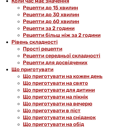
Коли час має значення
Рецепти до 15 хвилин
Рецепти до 30 хвилин
Рецепти до 60 хвилин
Рецепти за 2 години
Рецепти більш ніж за 2 години
Рівень складності
Прості рецепти
Рецепти середньої складності
Рецепти для досвідчених
Що приготувати
Що приготувати на кожен день
Що приготувати на свято
Що приготувати для дитини
Що приготувати на пікнік
Що приготувати на вечерю
Що приготувати в піст
Що приготувати на сніданок
Що приготувати на обід