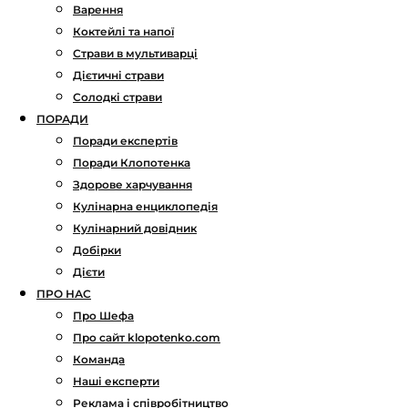
Варення
Коктейлі та напої
Страви в мультиварці
Дієтичні страви
Солодкі страви
ПОРАДИ
Поради експертів
Поради Клопотенка
Здорове харчування
Кулінарна енциклопедія
Кулінарний довідник
Добірки
Дієти
ПРО НАС
Про Шефа
Про сайт klopotenko.com
Команда
Наші експерти
Реклама і співробітництво