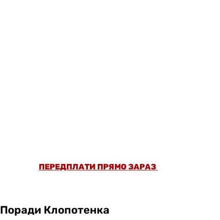
ОФОРМИ ПЕРЕДПЛАТУ ТА ДИВИСЬ БІЛЬШЕ
НІЖ 5000 СТАТЕЙ ТА ПЕРЕВІРЕНИХ
РЕЦЕПТІВ БЕЗ РЕКЛАМИ.
ПЕРЕДПЛАТИ ПРЯМО ЗАРАЗ
Поради Клопотенка