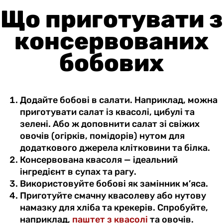
Що приготувати з
консервованих
бобових
Додайте бобові в салати. Наприклад, можна
приготувати салат із квасолі, цибулі та
зелені. Або ж доповнити салат зі свіжих
овочів (огірків, помідорів) нутом для
додаткового джерела клітковини та білка.
Консервована квасоля — ідеальний
інгредієнт в супах та рагу.
Використовуйте бобові як замінник м’яса.
Приготуйте смачну квасолеву або нутову
намазку для хліба та крекерів. Спробуйте,
наприклад,
паштет з квасолі
та овочів.