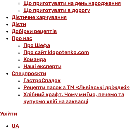
Що приготувати на день народження
Що приготувати в дорогу
Дієтичне харчування
Дієти
Добірки рецептів
Про нас
Про Шефа
Про сайт klopotenko.com
Команда
Наші експерти
Спецпроєкти
ГастроСпадок
Рецепти пасок з ТМ «Львівські дріжджі»
Хлібний крафт. Чому ми їмо, печемо та
купуємо хліб на заквасці
Увійти
UA