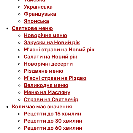
Українська
Французька
Японська
Святкове меню
Новорічне меню
Закуски на Новий рік
М’ясні страви на Новий рік
Салати на Новий рік
Новорічні десерти
Різдвяне меню
М’ясні страви на Різдво
Великоднє меню
Меню на Масляну
Страви на Святвечір
Коли час має значення
Рецепти до 15 хвилин
Рецепти до 30 хвилин
Рецепти до 60 хвилин