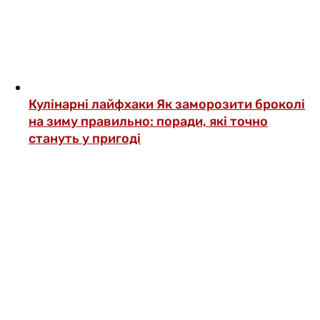
Кулінарні лайфхаки
Як заморозити броколі
на зиму правильно: поради, які точно
стануть у пригоді