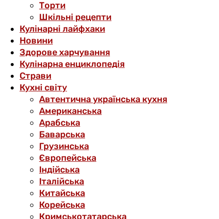
Торти
Шкільні рецепти
Кулінарні лайфхаки
Новини
Здорове харчування
Кулінарна енциклопедія
Страви
Кухні світу
Автентична українська кухня
Американська
Арабська
Баварська
Грузинська
Європейська
Індійська
Італійська
Китайська
Корейська
Кримськотатарська