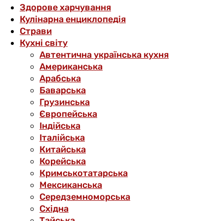
Здорове харчування
Кулінарна енциклопедія
Страви
Кухні світу
Автентична українська кухня
Американська
Арабська
Баварська
Грузинська
Європейська
Індійська
Італійська
Китайська
Корейська
Кримськотатарська
Мексиканська
Середземноморська
Східна
Тайська