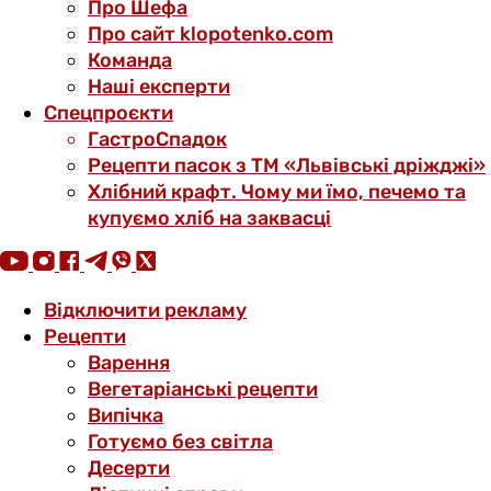
Про Шефа
Про сайт klopotenko.com
Команда
Наші експерти
Спецпроєкти
ГастроСпадок
Рецепти пасок з ТМ «Львівські дріжджі»
Хлібний крафт. Чому ми їмо, печемо та
купуємо хліб на заквасці
Відключити рекламу
Рецепти
Варення
Вегетаріанські рецепти
Випічка
Готуємо без світла
Десерти