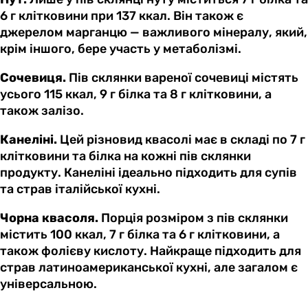
6 г клітковини при 137 ккал. Він також є
джерелом марганцю — важливого мінералу, який,
крім іншого, бере участь у метаболізмі.
Сочевиця.
Пів склянки вареної сочевиці містять
усього 115 ккал, 9 г білка та 8 г клітковини, а
також залізо.
Канеліні.
Цей різновид квасолі має в складі по 7 г
клітковини та білка на кожні пів склянки
продукту. Канеліні ідеально підходить для супів
та страв італійської кухні.
Чорна квасоля.
Порція розміром з пів склянки
містить 100 ккал, 7 г білка та 6 г клітковини, а
також фолієву кислоту. Найкраще підходить для
страв латиноамериканської кухні, але загалом є
універсальною.