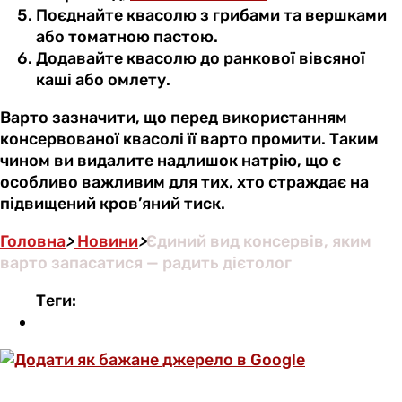
Поєднайте квасолю з грибами та вершками
або томатною пастою.
Додавайте квасолю до ранкової вівсяної
каші або омлету.
Варто зазначити, що перед використанням
консервованої квасолі її варто промити. Таким
чином ви видалите надлишок натрію, що є
особливо важливим для тих, хто страждає на
підвищений кров’яний тиск.
Головна
>
Новини
>
Єдиний вид консервів, яким
варто запасатися — радить дієтолог
Теги: