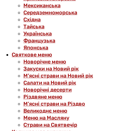
Мексиканська
Середземноморська
Східна
Тайська
Українська
Французька
Японська
Святкове меню
Новорічне меню
Закуски на Новий рік
М’ясні страви на Новий рік
Салати на Новий рік
Новорічні десерти
Різдвяне меню
М’ясні страви на Різдво
Великоднє меню
Меню на Масляну
Страви на Святвечір