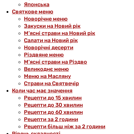
Японська
Святкове меню
Новорічне меню
Закуски на Новий рік
М’ясні страви на Новий рік
Салати на Новий рік
Новорічні десерти
Різдвяне меню
М’ясні страви на Різдво
Великоднє меню
Меню на Масляну
Страви на Святвечір
Коли час має значення
Рецепти до 15 хвилин
Рецепти до 30 хвилин
Рецепти до 60 хвилин
Рецепти за 2 години
Рецепти більш ніж за 2 години
Рівень складності