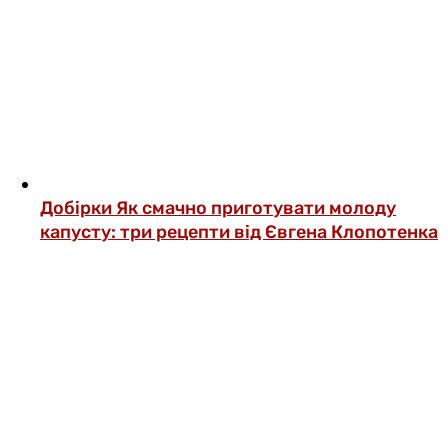
Добірки
Як смачно приготувати молоду
капусту: три рецепти від Євгена Клопотенка