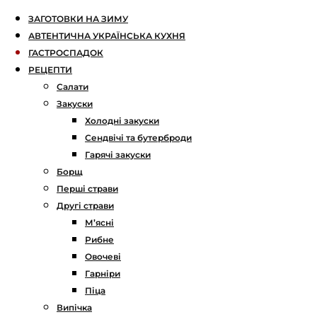
ЗАГОТОВКИ НА ЗИМУ
АВТЕНТИЧНА УКРАЇНСЬКА КУХНЯ
ГАСТРОСПАДОК
РЕЦЕПТИ
Салати
Закуски
Холодні закуски
Сендвічі та бутерброди
Гарячі закуски
Борщ
Перші страви
Другі страви
М’ясні
Рибне
Овочеві
Гарніри
Піца
Випічка