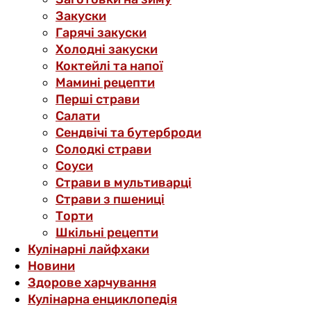
Закуски
Гарячі закуски
Холодні закуски
Коктейлі та напої
Мамині рецепти
Перші страви
Салати
Сендвічі та бутерброди
Солодкі страви
Соуси
Страви в мультиварці
Страви з пшениці
Торти
Шкільні рецепти
Кулінарні лайфхаки
Новини
Здорове харчування
Кулінарна енциклопедія