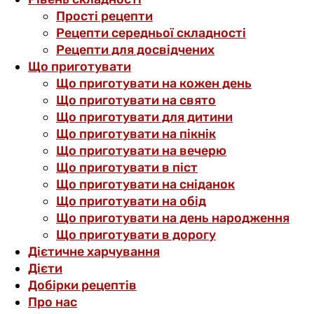
Прості рецепти
Рецепти середньої складності
Рецепти для досвідчених
Що приготувати
Що приготувати на кожен день
Що приготувати на свято
Що приготувати для дитини
Що приготувати на пікнік
Що приготувати на вечерю
Що приготувати в піст
Що приготувати на сніданок
Що приготувати на обід
Що приготувати на день народження
Що приготувати в дорогу
Дієтичне харчування
Дієти
Добірки рецептів
Про нас