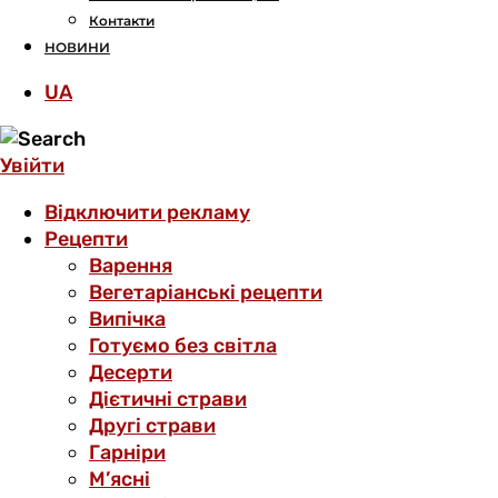
Контакти
НОВИНИ
UA
Увійти
Відключити рекламу
Рецепти
Варення
Вегетаріанські рецепти
Випічка
Готуємо без світла
Десерти
Дієтичні страви
Другі страви
Гарніри
М’ясні