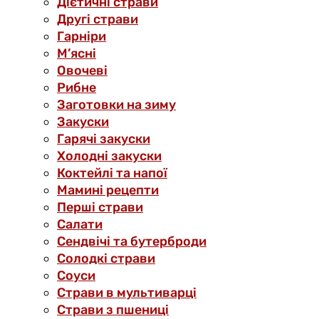
Дієтичні страви
Другі страви
Гарніри
М’ясні
Овочеві
Рибне
Заготовки на зиму
Закуски
Гарячі закуски
Холодні закуски
Коктейлі та напої
Мамині рецепти
Перші страви
Салати
Сендвічі та бутерброди
Солодкі страви
Соуси
Страви в мультиварці
Страви з пшениці