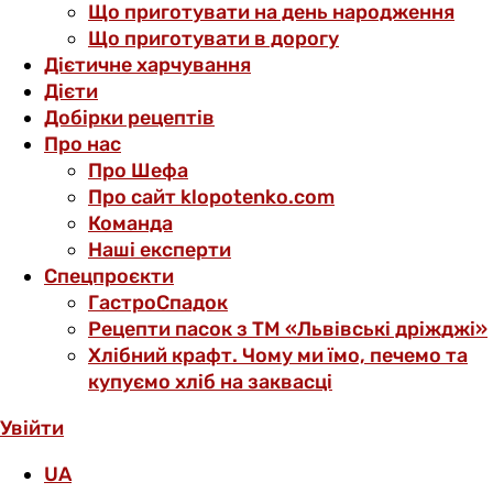
Що приготувати на день народження
Що приготувати в дорогу
Дієтичне харчування
Дієти
Добірки рецептів
Про нас
Про Шефа
Про сайт klopotenko.com
Команда
Наші експерти
Спецпроєкти
ГастроСпадок
Рецепти пасок з ТМ «Львівські дріжджі»
Хлібний крафт. Чому ми їмо, печемо та
купуємо хліб на заквасці
Увійти
UA