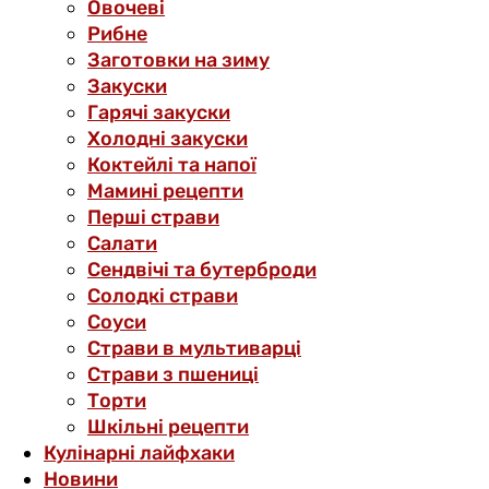
Овочеві
Рибне
Заготовки на зиму
Закуски
Гарячі закуски
Холодні закуски
Коктейлі та напої
Мамині рецепти
Перші страви
Салати
Сендвічі та бутерброди
Солодкі страви
Соуси
Страви в мультиварці
Страви з пшениці
Торти
Шкільні рецепти
Кулінарні лайфхаки
Новини