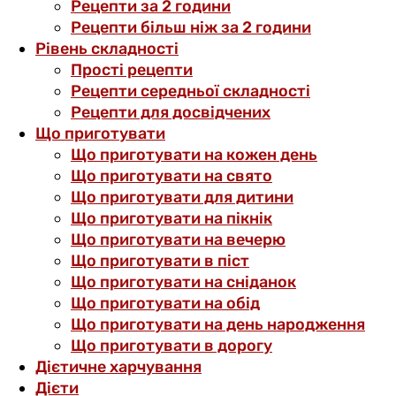
Рецепти за 2 години
Рецепти більш ніж за 2 години
Рівень складності
Прості рецепти
Рецепти середньої складності
Рецепти для досвідчених
Що приготувати
Що приготувати на кожен день
Що приготувати на свято
Що приготувати для дитини
Що приготувати на пікнік
Що приготувати на вечерю
Що приготувати в піст
Що приготувати на сніданок
Що приготувати на обід
Що приготувати на день народження
Що приготувати в дорогу
Дієтичне харчування
Дієти