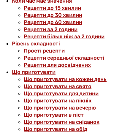
Коли час має значення
Рецепти до 15 хвилин
Рецепти до 30 хвилин
Рецепти до 60 хвилин
Рецепти за 2 години
Рецепти більш ніж за 2 години
Рівень складності
Прості рецепти
Рецепти середньої складності
Рецепти для досвідчених
Що приготувати
Що приготувати на кожен день
Що приготувати на свято
Що приготувати для дитини
Що приготувати на пікнік
Що приготувати на вечерю
Що приготувати в піст
Що приготувати на сніданок
Що приготувати на обід