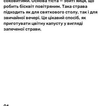
соковитими. Основа тіста — збиті яйця, що
робить бісквіт повітряним. Така страва
підходить як для святкового столу, так і для
звичайної вечері. Це цікавий спосіб, як
приготувати цвітну капусту у вигляді
запеченої страви.
06