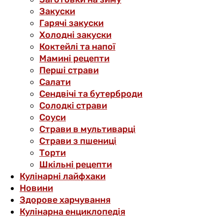
Закуски
Гарячі закуски
Холодні закуски
Коктейлі та напої
Мамині рецепти
Перші страви
Салати
Сендвічі та бутерброди
Солодкі страви
Соуси
Страви в мультиварці
Страви з пшениці
Торти
Шкільні рецепти
Кулінарні лайфхаки
Новини
Здорове харчування
Кулінарна енциклопедія