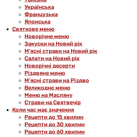
Українська
Французька
Японська
Святкове меню
Новорічне меню
Закуски на Новий рік
М’ясні страви на Новий рік
Салати на Новий рік
Новорічні десерти
Різдвяне меню
М’ясні страви на Різдво
Великоднє меню
Меню на Масляну
Страви на Святвечір
Коли час має значення
Рецепти до 15 хвилин
Рецепти до 30 хвилин
Рецепти до 60 хвилин