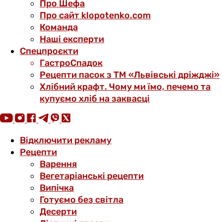
Про Шефа
Про сайт klopotenko.com
Команда
Наші експерти
Спецпроєкти
ГастроСпадок
Рецепти пасок з ТМ «Львівські дріжджі»
Хлібний крафт. Чому ми їмо, печемо та
купуємо хліб на заквасці
Відключити рекламу
Рецепти
Варення
Вегетаріанські рецепти
Випічка
Готуємо без світла
Десерти