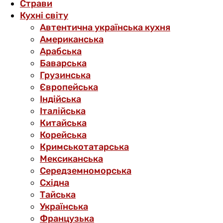
Страви
Кухні світу
Автентична українська кухня
Американська
Арабська
Баварська
Грузинська
Європейська
Індійська
Італійська
Китайська
Корейська
Кримськотатарська
Мексиканська
Середземноморська
Східна
Тайська
Українська
Французька