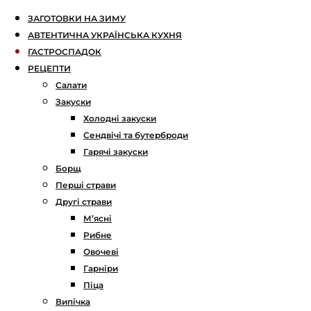
ЗАГОТОВКИ НА ЗИМУ
АВТЕНТИЧНА УКРАЇНСЬКА КУХНЯ
ГАСТРОСПАДОК
РЕЦЕПТИ
Салати
Закуски
Холодні закуски
Сендвічі та бутерброди
Гарячі закуски
Борщ
Перші страви
Другі страви
М’ясні
Рибне
Овочеві
Гарніри
Піца
Випічка