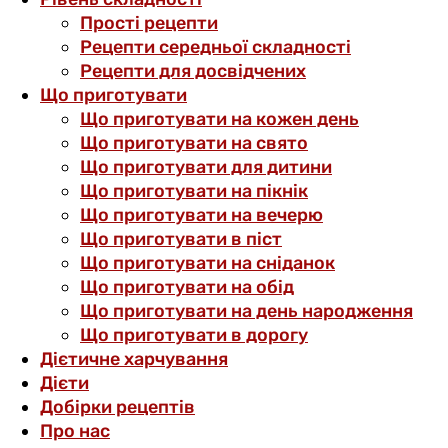
Прості рецепти
Рецепти середньої складності
Рецепти для досвідчених
Що приготувати
Що приготувати на кожен день
Що приготувати на свято
Що приготувати для дитини
Що приготувати на пікнік
Що приготувати на вечерю
Що приготувати в піст
Що приготувати на сніданок
Що приготувати на обід
Що приготувати на день народження
Що приготувати в дорогу
Дієтичне харчування
Дієти
Добірки рецептів
Про нас