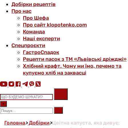
Добірки рецептів
Про нас
Про Шефа
Про сайт klopotenko.com
Команда
Наші експерти
Спецпроєкти
ГастроСпадок
Рецепти пасок з ТМ «Львівські дріжджі»
Хлібний крафт. Чому ми їмо, печемо та
купуємо хліб на заквасці
×
Головна
>
Добірки
>
Цвітна капуста, яка дивує: