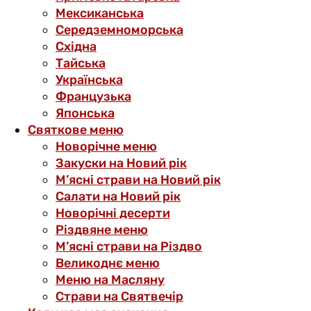
Мексиканська
Середземноморська
Східна
Тайська
Українська
Французька
Японська
Святкове меню
Новорічне меню
Закуски на Новий рік
М’ясні страви на Новий рік
Салати на Новий рік
Новорічні десерти
Різдвяне меню
М’ясні страви на Різдво
Великоднє меню
Меню на Масляну
Страви на Святвечір