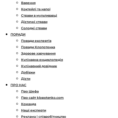
Варення
Коктейлі та напої
Страви в мультиварці
Дієтичні страви
Солодкі страви
ПОРАДИ
Поради експертів
Поради Клопотенка
Здорове харчування
Кулінарна енциклопедія
Кулінарний довідник
Добірки
Дієти
ПРО НАС
Про Шефа
Про сайт klopotenko.com
Команда
Наші експерти
Реклама і співробітництво