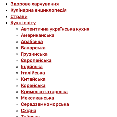
Здорове харчування
Кулінарна енциклопедія
Страви
Кухні світу
Автентична українська кухня
Американська
Арабська
Баварська
Грузинська
Європейська
Індійська
Італійська
Китайська
Корейська
Кримськотатарська
Мексиканська
Середземноморська
Східна
Тайська