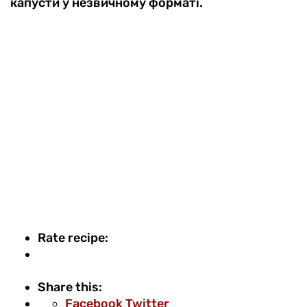
капусти у незвичному форматі.
Rate recipe:
Share this:
Pinterest
Share
Print
Facebook
Twitter