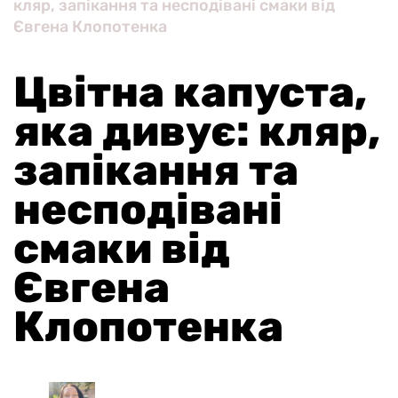
кляр, запікання та несподівані смаки від
Євгена Клопотенка
Цвітна капуста,
яка дивує: кляр,
запікання та
несподівані
смаки від
Євгена
Клопотенка