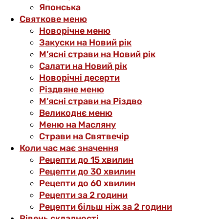
Японська
Святкове меню
Новорічне меню
Закуски на Новий рік
М’ясні страви на Новий рік
Салати на Новий рік
Новорічні десерти
Різдвяне меню
М’ясні страви на Різдво
Великоднє меню
Меню на Масляну
Страви на Святвечір
Коли час має значення
Рецепти до 15 хвилин
Рецепти до 30 хвилин
Рецепти до 60 хвилин
Рецепти за 2 години
Рецепти більш ніж за 2 години
Рівень складності