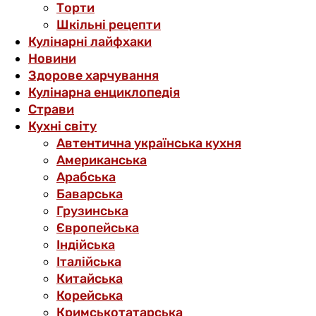
Торти
Шкільні рецепти
Кулінарні лайфхаки
Новини
Здорове харчування
Кулінарна енциклопедія
Страви
Кухні світу
Автентична українська кухня
Американська
Арабська
Баварська
Грузинська
Європейська
Індійська
Італійська
Китайська
Корейська
Кримськотатарська