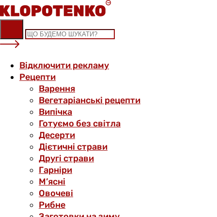
Skip
to
content
Відключити рекламу
Рецепти
Варення
Вегетаріанські рецепти
Випічка
Готуємо без світла
Десерти
Дієтичні страви
Другі страви
Гарніри
М’ясні
Овочеві
Рибне
Заготовки на зиму