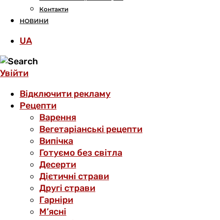
Контакти
НОВИНИ
UA
Увійти
Відключити рекламу
Рецепти
Варення
Вегетаріанські рецепти
Випічка
Готуємо без світла
Десерти
Дієтичні страви
Другі страви
Гарніри
М’ясні