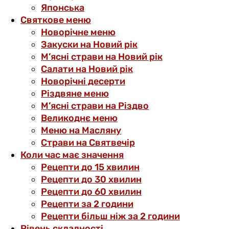
Японська
Святкове меню
Новорічне меню
Закуски на Новий рік
М’ясні страви на Новий рік
Салати на Новий рік
Новорічні десерти
Різдвяне меню
М’ясні страви на Різдво
Великоднє меню
Меню на Масляну
Страви на Святвечір
Коли час має значення
Рецепти до 15 хвилин
Рецепти до 30 хвилин
Рецепти до 60 хвилин
Рецепти за 2 години
Рецепти більш ніж за 2 години
Рівень складності