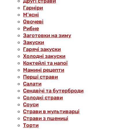
Другі страви
Гарніри
М’ясні
Овочеві
Рибне
Заготовки на зиму
Закуски
Гарячі закуски
Холодні закуски
Коктейлі та напої
Мамині рецепти
Перші страви
Салати
Сендвічі та бутерброди
Солодкі страви
Соуси
Страви в мультиварці
Страви з пшениці
Торти