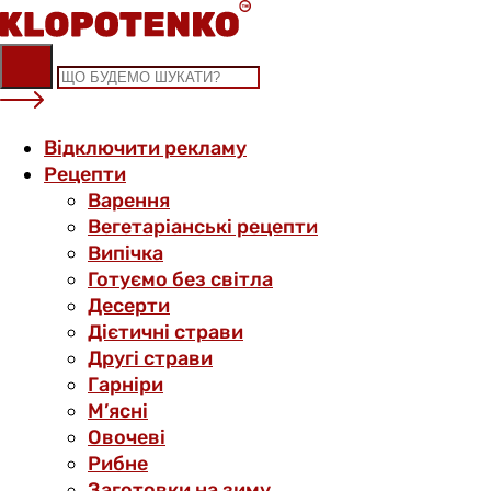
Skip
to
content
Відключити рекламу
Рецепти
Варення
Вегетаріанські рецепти
Випічка
Готуємо без світла
Десерти
Дієтичні страви
Другі страви
Гарніри
М’ясні
Овочеві
Рибне
Заготовки на зиму