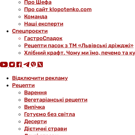
Про Шефа
Про сайт klopotenko.com
Команда
Наші експерти
Спецпроєкти
ГастроСпадок
Рецепти пасок з ТМ «Львівські дріжджі»
Хлібний крафт. Чому ми їмо, печемо та к
Відключити рекламу
Рецепти
Варення
Вегетаріанські рецепти
Випічка
Готуємо без світла
Десерти
Дієтичні страви