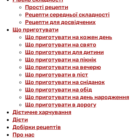
Прості рецепти
Рецепти середньої складності
Рецепти для досвідчених
Що приготувати
Що приготувати на кожен день
Що приготувати на свято
Що приготувати для дитини
Що приготувати на пікнік
Що приготувати на вечерю
Що приготувати в піст
Що приготувати на сніданок
Що приготувати на обід
Що приготувати на день народження
Що приготувати в дорогу
Дієтичне харчування
Дієти
Добірки рецептів
Про нас