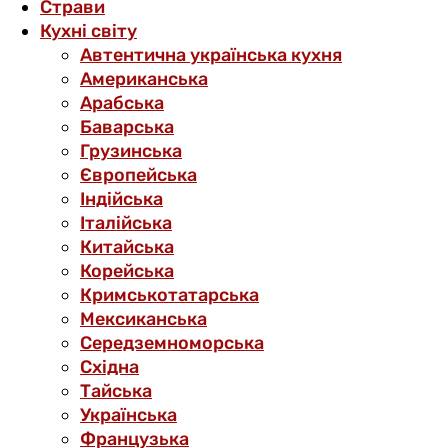
Страви
Кухні світу
Автентична українська кухня
Американська
Арабська
Баварська
Грузинська
Європейська
Індійська
Італійська
Китайська
Корейська
Кримськотатарська
Мексиканська
Середземноморська
Східна
Тайська
Українська
Французька