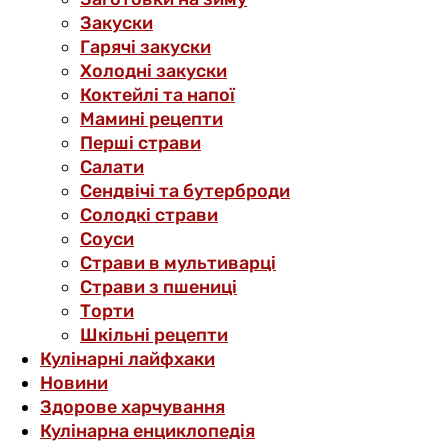
Закуски
Гарячі закуски
Холодні закуски
Коктейлі та напої
Мамині рецепти
Перші страви
Салати
Сендвічі та бутерброди
Солодкі страви
Соуси
Страви в мультиварці
Страви з пшениці
Торти
Шкільні рецепти
Кулінарні лайфхаки
Новини
Здорове харчування
Кулінарна енциклопедія