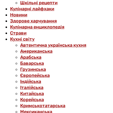
Шкільні рецепти
Кулінарні лайфхаки
Новини
Здорове харчування
Кулінарна енциклопедія
Страви
Кухні світу
Автентична українська кухня
Американська
Арабська
Баварська
Грузинська
Європейська
Індійська
Італійська
Китайська
Корейська
Кримськотатарська
Мексиканська