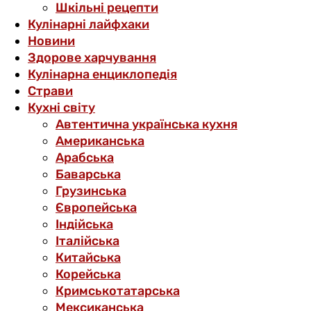
Шкільні рецепти
Кулінарні лайфхаки
Новини
Здорове харчування
Кулінарна енциклопедія
Страви
Кухні світу
Автентична українська кухня
Американська
Арабська
Баварська
Грузинська
Європейська
Індійська
Італійська
Китайська
Корейська
Кримськотатарська
Мексиканська