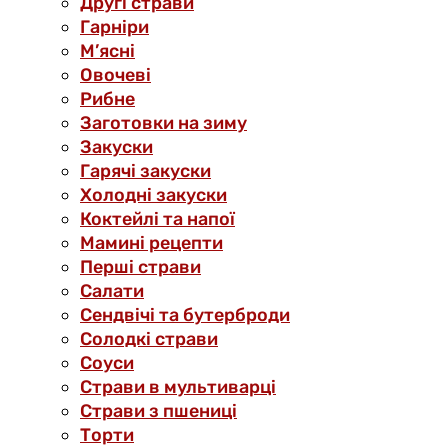
Другі страви
Гарніри
М’ясні
Овочеві
Рибне
Заготовки на зиму
Закуски
Гарячі закуски
Холодні закуски
Коктейлі та напої
Мамині рецепти
Перші страви
Салати
Сендвічі та бутерброди
Солодкі страви
Соуси
Страви в мультиварці
Страви з пшениці
Торти