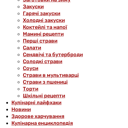
Закуски
Гарячі закуски
Холодні закуски
Коктейлі та напої
Мамині рецепти
Перші страви
Салати
Сендвічі та бутерброди
Солодкі страви
Соуси
Страви в мультиварці
Страви з пшениці
Торти
Шкільні рецепти
Кулінарні лайфхаки
Новини
Здорове харчування
Кулінарна енциклопедія