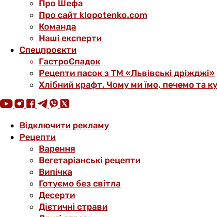
Про Шефа
Про сайт klopotenko.com
Команда
Наші експерти
Спецпроєкти
ГастроСпадок
Рецепти пасок з ТМ «Львівські дріжджі»
Хлібний крафт. Чому ми їмо, печемо та к
Відключити рекламу
Рецепти
Варення
Вегетаріанські рецепти
Випічка
Готуємо без світла
Десерти
Дієтичні страви