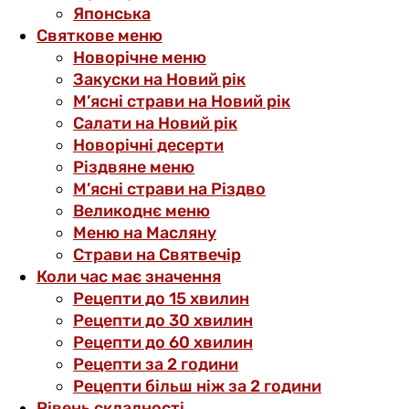
Японська
Святкове меню
Новорічне меню
Закуски на Новий рік
М’ясні страви на Новий рік
Салати на Новий рік
Новорічні десерти
Різдвяне меню
М’ясні страви на Різдво
Великоднє меню
Меню на Масляну
Страви на Святвечір
Коли час має значення
Рецепти до 15 хвилин
Рецепти до 30 хвилин
Рецепти до 60 хвилин
Рецепти за 2 години
Рецепти більш ніж за 2 години
Рівень складності