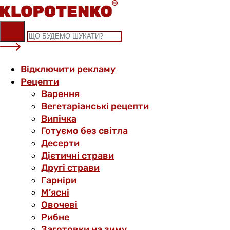
Skip
to
content
Відключити рекламу
Рецепти
Варення
Вегетаріанські рецепти
Випічка
Готуємо без світла
Десерти
Дієтичні страви
Другі страви
Гарніри
М’ясні
Овочеві
Рибне
Заготовки на зиму