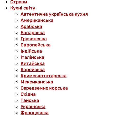
Страви
Кухні світу
Автентична українська кухня
Американська
Арабська
Баварська
Грузинська
Європейська
Індійська
Італійська
Китайська
Корейська
Кримськотатарська
Мексиканська
Середземноморська
Східна
Тайська
Українська
Французька