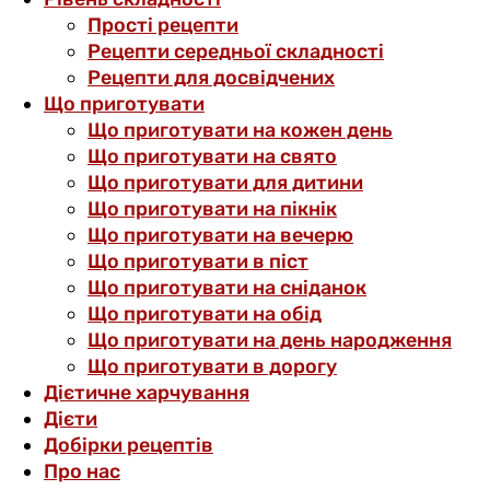
Прості рецепти
Рецепти середньої складності
Рецепти для досвідчених
Що приготувати
Що приготувати на кожен день
Що приготувати на свято
Що приготувати для дитини
Що приготувати на пікнік
Що приготувати на вечерю
Що приготувати в піст
Що приготувати на сніданок
Що приготувати на обід
Що приготувати на день народження
Що приготувати в дорогу
Дієтичне харчування
Дієти
Добірки рецептів
Про нас