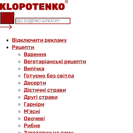
Skip
to
content
Відключити рекламу
Рецепти
Варення
Вегетаріанські рецепти
Випічка
Готуємо без світла
Десерти
Дієтичні страви
Другі страви
Гарніри
М’ясні
Овочеві
Рибне
Заготовки на зиму