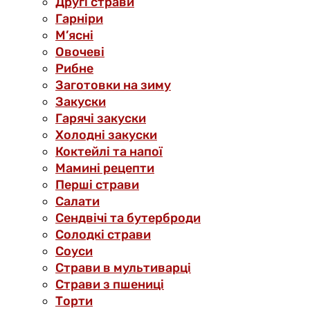
Другі страви
Гарніри
М’ясні
Овочеві
Рибне
Заготовки на зиму
Закуски
Гарячі закуски
Холодні закуски
Коктейлі та напої
Мамині рецепти
Перші страви
Салати
Сендвічі та бутерброди
Солодкі страви
Соуси
Страви в мультиварці
Страви з пшениці
Торти