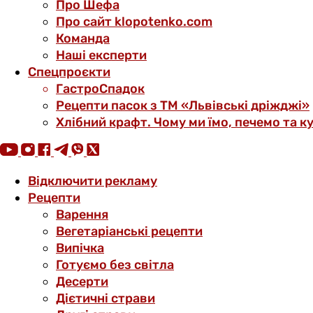
Про Шефа
Про сайт klopotenko.com
Команда
Наші експерти
Спецпроєкти
ГастроСпадок
Рецепти пасок з ТМ «Львівські дріжджі»
Хлібний крафт. Чому ми їмо, печемо та к
Відключити рекламу
Рецепти
Варення
Вегетаріанські рецепти
Випічка
Готуємо без світла
Десерти
Дієтичні страви