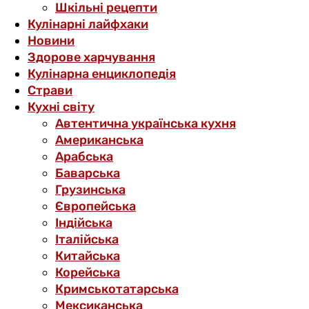
Шкільні рецепти
Кулінарні лайфхаки
Новини
Здорове харчування
Кулінарна енциклопедія
Страви
Кухні світу
Автентична українська кухня
Американська
Арабська
Баварська
Грузинська
Європейська
Індійська
Італійська
Китайська
Корейська
Кримськотатарська
Мексиканська