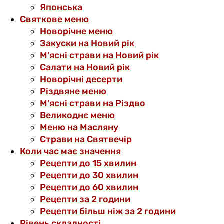
Японська
Святкове меню
Новорічне меню
Закуски на Новий рік
М’ясні страви на Новий рік
Салати на Новий рік
Новорічні десерти
Різдвяне меню
М’ясні страви на Різдво
Великоднє меню
Меню на Масляну
Страви на Святвечір
Коли час має значення
Рецепти до 15 хвилин
Рецепти до 30 хвилин
Рецепти до 60 хвилин
Рецепти за 2 години
Рецепти більш ніж за 2 години
Рівень складності