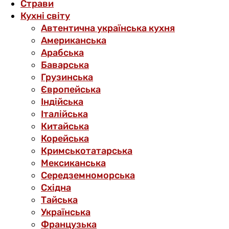
Страви
Кухні світу
Автентична українська кухня
Американська
Арабська
Баварська
Грузинська
Європейська
Індійська
Італійська
Китайська
Корейська
Кримськотатарська
Мексиканська
Середземноморська
Східна
Тайська
Українська
Французька