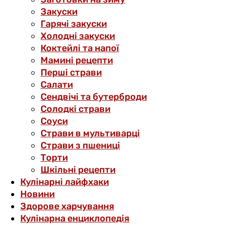
Закуски
Гарячі закуски
Холодні закуски
Коктейлі та напої
Мамині рецепти
Перші страви
Салати
Сендвічі та бутерброди
Солодкі страви
Соуси
Страви в мультиварці
Страви з пшениці
Торти
Шкільні рецепти
Кулінарні лайфхаки
Новини
Здорове харчування
Кулінарна енциклопедія