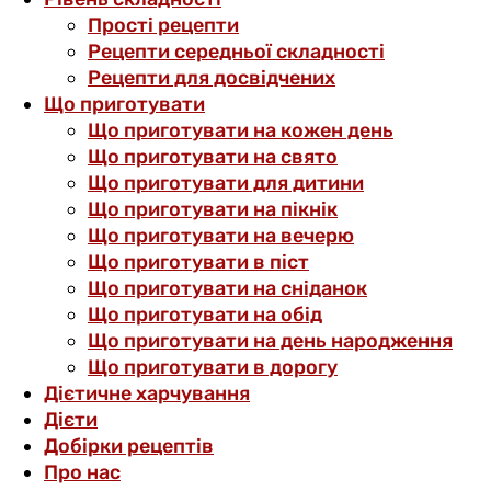
Прості рецепти
Рецепти середньої складності
Рецепти для досвідчених
Що приготувати
Що приготувати на кожен день
Що приготувати на свято
Що приготувати для дитини
Що приготувати на пікнік
Що приготувати на вечерю
Що приготувати в піст
Що приготувати на сніданок
Що приготувати на обід
Що приготувати на день народження
Що приготувати в дорогу
Дієтичне харчування
Дієти
Добірки рецептів
Про нас