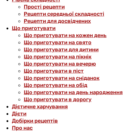
Прості рецепти
Рецепти середньої складності
Рецепти для досвідчених
Що приготувати
Що приготувати на кожен день
Що приготувати на свято
Що приготувати для дитини
Що приготувати на пікнік
Що приготувати на вечерю
Що приготувати в піст
Що приготувати на сніданок
Що приготувати на обід
Що приготувати на день народження
Що приготувати в дорогу
Дієтичне харчування
Дієти
Добірки рецептів
Про нас