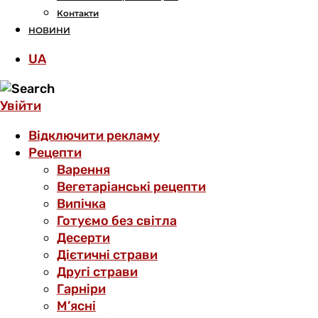
Контакти
НОВИНИ
UA
Увійти
Відключити рекламу
Рецепти
Варення
Вегетаріанські рецепти
Випічка
Готуємо без світла
Десерти
Дієтичні страви
Другі страви
Гарніри
М’ясні