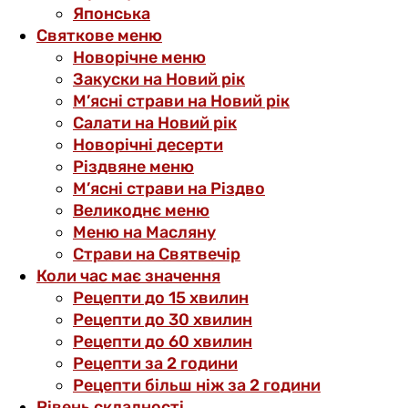
Японська
Святкове меню
Новорічне меню
Закуски на Новий рік
М’ясні страви на Новий рік
Салати на Новий рік
Новорічні десерти
Різдвяне меню
М’ясні страви на Різдво
Великоднє меню
Меню на Масляну
Страви на Святвечір
Коли час має значення
Рецепти до 15 хвилин
Рецепти до 30 хвилин
Рецепти до 60 хвилин
Рецепти за 2 години
Рецепти більш ніж за 2 години
Рівень складності