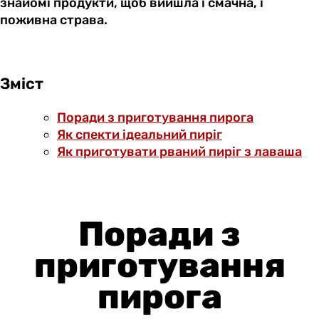
знайомі продукти, щоб вийшла і смачна, і
поживна страва.
Зміст
Поради з приготування пирога
Як спекти ідеальний пиріг
Як приготувати рваний пиріг з лаваша
Поради з
приготування
пирога