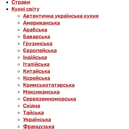
Страви
Кухні світу
Автентична українська кухня
Американська
Арабська
Баварська
Грузинська
Європейська
Індійська
Італійська
Китайська
Корейська
Кримськотатарська
Мексиканська
Середземноморська
Східна
Тайська
Українська
Французька