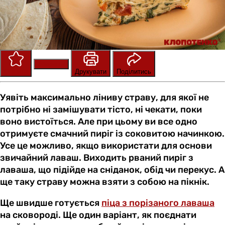
Зберегти
Оцінити
Друкувати
Поділитись
Уявіть максимально ліниву страву, для якої не
потрібно ні замішувати тісто, ні чекати, поки
воно вистоїться. Але при цьому ви все одно
отримуєте смачний пиріг із соковитою начинкою.
Усе це можливо, якщо використати для основи
звичайний лаваш. Виходить рваний пиріг з
лаваша, що підійде на сніданок, обід чи перекус. А
ще таку страву можна взяти з собою на пікнік.
Ще швидше готується
піца з порізаного лаваша
на сковороді. Ще один варіант, як поєднати