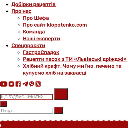
Добірки рецептів
Про нас
Про Шефа
Про сайт klopotenko.com
Команда
Наші експерти
Спецпроєкти
ГастроСпадок
Рецепти пасок з ТМ «Львівські дріжджі»
Хлібний крафт. Чому ми їмо, печемо та
купуємо хліб на заквасці
×