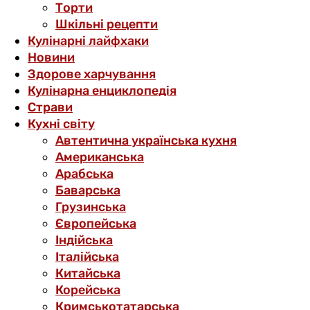
Торти
Шкільні рецепти
Кулінарні лайфхаки
Новини
Здорове харчування
Кулінарна енциклопедія
Страви
Кухні світу
Автентична українська кухня
Американська
Арабська
Баварська
Грузинська
Європейська
Індійська
Італійська
Китайська
Корейська
Кримськотатарська