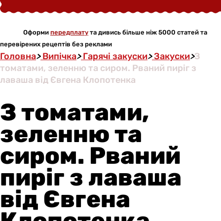
Оформи
передплату
та дивись більше ніж 5000 статей та
перевірених рецептів без реклами
Головна
>
Випічка
>
Гарячі закуски
>
Закуски
>
З
томатами, зеленню та сиром. Рваний пиріг з
лаваша від Євгена Клопотенка
З томатами,
зеленню та
сиром. Рваний
пиріг з лаваша
від Євгена
Клопотенка