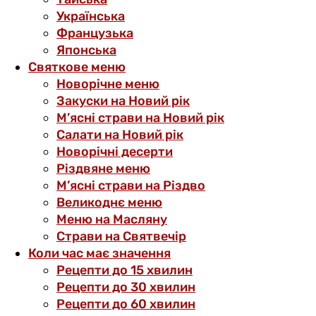
Українська
Французька
Японська
Святкове меню
Новорічне меню
Закуски на Новий рік
М’ясні страви на Новий рік
Салати на Новий рік
Новорічні десерти
Різдвяне меню
М’ясні страви на Різдво
Великоднє меню
Меню на Масляну
Страви на Святвечір
Коли час має значення
Рецепти до 15 хвилин
Рецепти до 30 хвилин
Рецепти до 60 хвилин