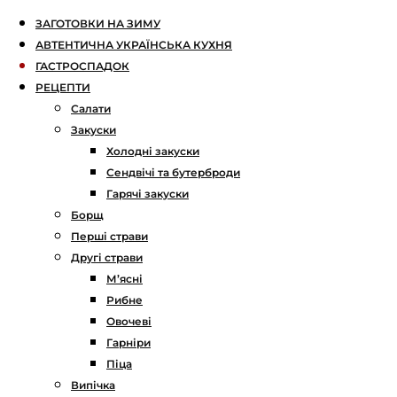
ЗАГОТОВКИ НА ЗИМУ
АВТЕНТИЧНА УКРАЇНСЬКА КУХНЯ
ГАСТРОСПАДОК
РЕЦЕПТИ
Салати
Закуски
Холодні закуски
Сендвічі та бутерброди
Гарячі закуски
Борщ
Перші страви
Другі страви
М’ясні
Рибне
Овочеві
Гарніри
Піца
Випічка