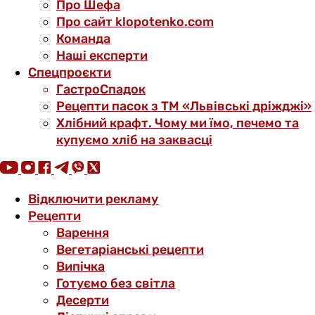
Про Шефа
Про сайт klopotenko.com
Команда
Наші експерти
Спецпроєкти
ГастроСпадок
Рецепти пасок з ТМ «Львівські дріжджі»
Хлібний крафт. Чому ми їмо, печемо та
купуємо хліб на заквасці
Відключити рекламу
Рецепти
Варення
Вегетаріанські рецепти
Випічка
Готуємо без світла
Десерти