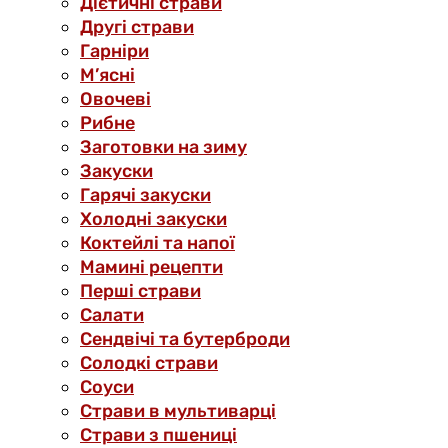
Дієтичні страви
Другі страви
Гарніри
М’ясні
Овочеві
Рибне
Заготовки на зиму
Закуски
Гарячі закуски
Холодні закуски
Коктейлі та напої
Мамині рецепти
Перші страви
Салати
Сендвічі та бутерброди
Солодкі страви
Соуси
Страви в мультиварці
Страви з пшениці