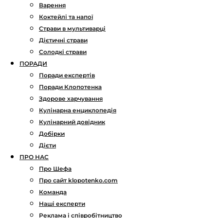
Варення
Коктейлі та напої
Страви в мультиварці
Дієтичні страви
Солодкі страви
ПОРАДИ
Поради експертів
Поради Клопотенка
Здорове харчування
Кулінарна енциклопедія
Кулінарний довідник
Добірки
Дієти
ПРО НАС
Про Шефа
Про сайт klopotenko.com
Команда
Наші експерти
Реклама і співробітництво