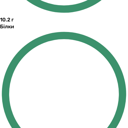
10.2
г
Білки