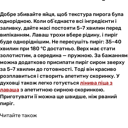
Добре збивайте яйця, щоб текстура пирога була
однорідною. Коли обʼєднаєте всі інгредієнти і
заливку, дайте масі постояти 5–7 хвилин перед
випіканням. Лаваш трохи вбере рідину, і пиріг
буде одноріднішим. Не пересушіть пиріг: 35–40
хвилин при 180 °C достатньо. Верх має стати
золотистим, а середина — пружною. За бажанням
можна додатково присипати пиріг сиром зверху
за 5–7 хвилин до готовності. Тоді він красиво
розплавиться і створить апетитну скоринку. У
духовці також легко готується
лінива піца з
лаваша
з апетитною сирною скоринкою.
Приготувати її можна ще швидше, ніж рваний
пиріг.
Читайте також