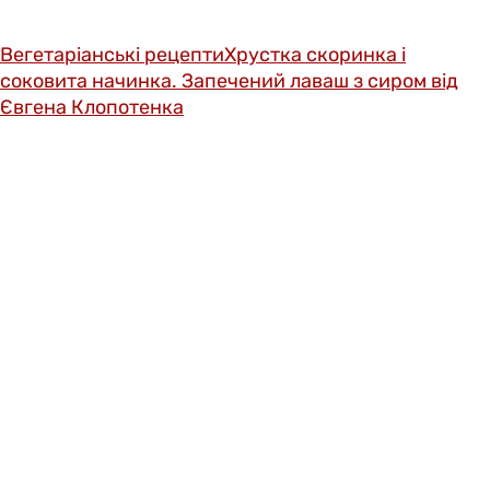
Вегетаріанські рецепти
Хрустка скоринка і
соковита начинка. Запечений лаваш з сиром від
Євгена Клопотенка