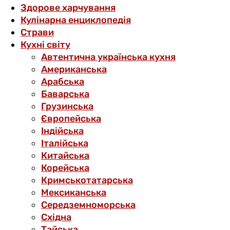
Здорове харчування
Кулінарна енциклопедія
Страви
Кухні світу
Автентична українська кухня
Американська
Арабська
Баварська
Грузинська
Європейська
Індійська
Італійська
Китайська
Корейська
Кримськотатарська
Мексиканська
Середземноморська
Східна
Тайська