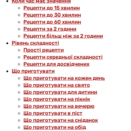
Коли час має значення
Рецепти до 15 хвилин
Рецепти до 30 хвилин
Рецепти до 60 хвилин
Рецепти за 2 години
Рецепти більш ніж за 2 години
Рівень складності
Прості рецепти
Рецепти середньої складності
Рецепти для досвідчених
Що приготувати
Що приготувати на кожен день
Що приготувати на свято
Що приготувати для дитини
Що приготувати на пікнік
Що приготувати на вечерю
Що приготувати в піст
Що приготувати на сніданок
Що приготувати на обід