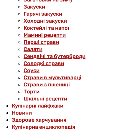
Закуски
Гарячі закуски
Холодні закуски
Коктейлі та напої
Мамині рецепти
Перші страви
Салати
Сендвічі та бутерброди
Солодкі страви
Соуси
Страви в мультиварці
Страви з пшениці
Торти
Шкільні рецепти
Кулінарні лайфхаки
Новини
Здорове харчування
Кулінарна енциклопедія