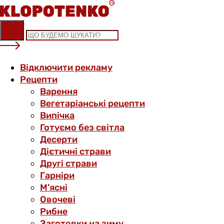
Skip
to
content
Відключити рекламу
Рецепти
Варення
Вегетаріанські рецепти
Випічка
Готуємо без світла
Десерти
Дієтичні страви
Другі страви
Гарніри
М’ясні
Овочеві
Рибне
Заготовки на зиму