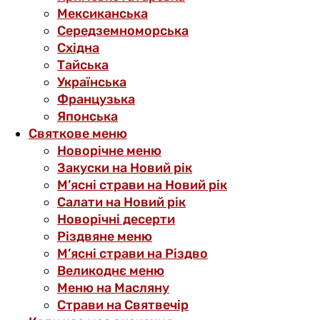
Мексиканська
Середземноморська
Східна
Тайська
Українська
Французька
Японська
Святкове меню
Новорічне меню
Закуски на Новий рік
М’ясні страви на Новий рік
Салати на Новий рік
Новорічні десерти
Різдвяне меню
М’ясні страви на Різдво
Великоднє меню
Меню на Масляну
Страви на Святвечір