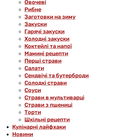
Овочеві
Рибне
Заготовки на зиму
Закуски
Гарячі закуски
Холодні закуски
Коктейлі та напої
Мамині рецепти
Перші страви
Салати
Сендвічі та бутерброди
Солодкі страви
Соуси
Страви в мультиварці
Страви з пшениці
Торти
Шкільні рецепти
Кулінарні лайфхаки
Новини