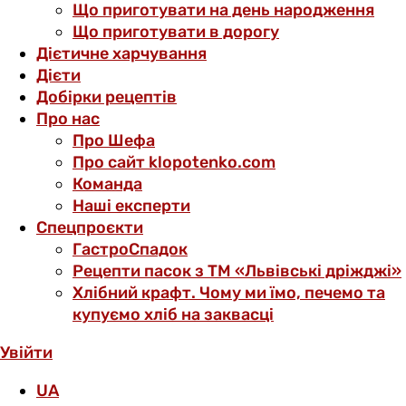
Що приготувати на день народження
Що приготувати в дорогу
Дієтичне харчування
Дієти
Добірки рецептів
Про нас
Про Шефа
Про сайт klopotenko.com
Команда
Наші експерти
Спецпроєкти
ГастроСпадок
Рецепти пасок з ТМ «Львівські дріжджі»
Хлібний крафт. Чому ми їмо, печемо та
купуємо хліб на заквасці
Увійти
UA