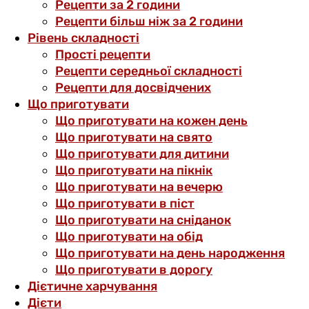
Рецепти за 2 години
Рецепти більш ніж за 2 години
Рівень складності
Прості рецепти
Рецепти середньої складності
Рецепти для досвідчених
Що приготувати
Що приготувати на кожен день
Що приготувати на свято
Що приготувати для дитини
Що приготувати на пікнік
Що приготувати на вечерю
Що приготувати в піст
Що приготувати на сніданок
Що приготувати на обід
Що приготувати на день народження
Що приготувати в дорогу
Дієтичне харчування
Дієти