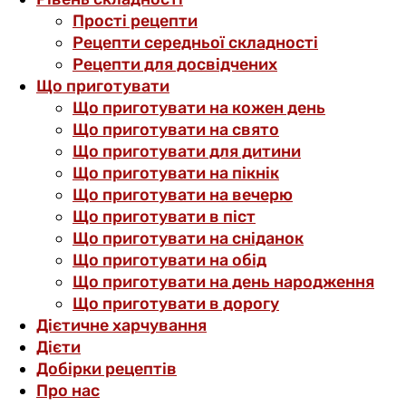
Прості рецепти
Рецепти середньої складності
Рецепти для досвідчених
Що приготувати
Що приготувати на кожен день
Що приготувати на свято
Що приготувати для дитини
Що приготувати на пікнік
Що приготувати на вечерю
Що приготувати в піст
Що приготувати на сніданок
Що приготувати на обід
Що приготувати на день народження
Що приготувати в дорогу
Дієтичне харчування
Дієти
Добірки рецептів
Про нас