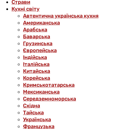
Страви
Кухні світу
Автентична українська кухня
Американська
Арабська
Баварська
Грузинська
Європейська
Індійська
Італійська
Китайська
Корейська
Кримськотатарська
Мексиканська
Середземноморська
Східна
Тайська
Українська
Французька