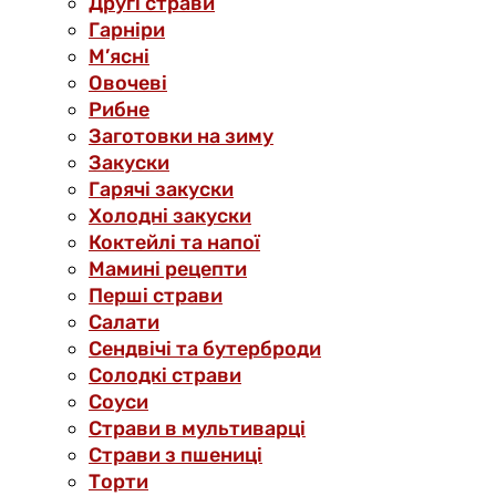
Другі страви
Гарніри
М’ясні
Овочеві
Рибне
Заготовки на зиму
Закуски
Гарячі закуски
Холодні закуски
Коктейлі та напої
Мамині рецепти
Перші страви
Салати
Сендвічі та бутерброди
Солодкі страви
Соуси
Страви в мультиварці
Страви з пшениці
Торти