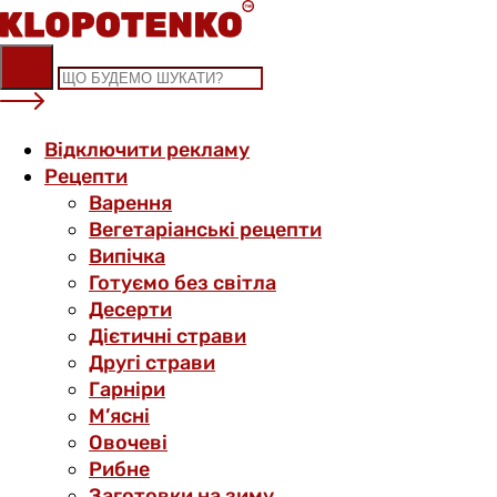
Skip
to
content
Відключити рекламу
Рецепти
Варення
Вегетаріанські рецепти
Випічка
Готуємо без світла
Десерти
Дієтичні страви
Другі страви
Гарніри
М’ясні
Овочеві
Рибне
Заготовки на зиму