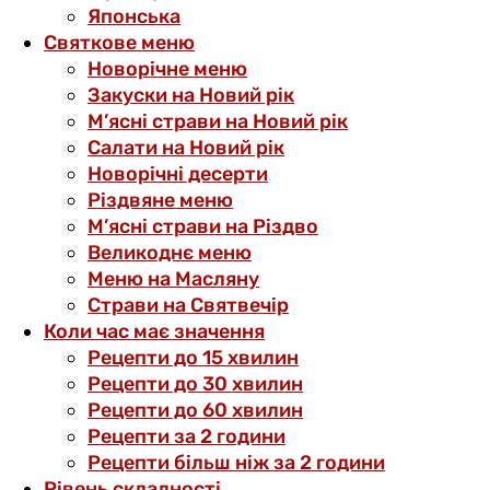
Японська
Святкове меню
Новорічне меню
Закуски на Новий рік
М’ясні страви на Новий рік
Салати на Новий рік
Новорічні десерти
Різдвяне меню
М’ясні страви на Різдво
Великоднє меню
Меню на Масляну
Страви на Святвечір
Коли час має значення
Рецепти до 15 хвилин
Рецепти до 30 хвилин
Рецепти до 60 хвилин
Рецепти за 2 години
Рецепти більш ніж за 2 години
Рівень складності