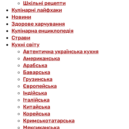
Шкільні рецепти
Кулінарні лайфхаки
Новини
Здорове харчування
Кулінарна енциклопедія
Страви
Кухні світу
Автентична українська кухня
Американська
Арабська
Баварська
Грузинська
Європейська
Індійська
Італійська
Китайська
Корейська
Кримськотатарська
Мексиканська