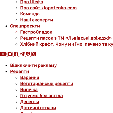
Про Шефа
Про сайт klopotenko.com
Команда
Наші експерти
Спецпроєкти
ГастроСпадок
Рецепти пасок з ТМ «Львівські дріжджі»
Хлібний крафт. Чому ми їмо, печемо та к
Відключити рекламу
Рецепти
Варення
Вегетаріанські рецепти
Випічка
Готуємо без світла
Десерти
Дієтичні страви