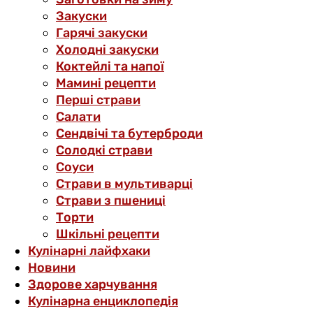
Закуски
Гарячі закуски
Холодні закуски
Коктейлі та напої
Мамині рецепти
Перші страви
Салати
Сендвічі та бутерброди
Солодкі страви
Соуси
Страви в мультиварці
Страви з пшениці
Торти
Шкільні рецепти
Кулінарні лайфхаки
Новини
Здорове харчування
Кулінарна енциклопедія