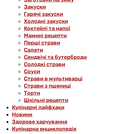
Закуски
Гарячі закуски
Холодні закуски
Коктейлі та напої
Мамині рецепти
Перші страви
Салати
Сендвічі та бутерброди
Солодкі страви
Соуси
Страви в мультиварці
Страви з пшениці
Торти
Шкільні рецепти
Кулінарні лайфхаки
Новини
Здорове харчування
Кулінарна енциклопедія