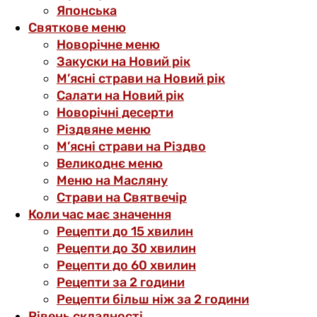
Японська
Святкове меню
Новорічне меню
Закуски на Новий рік
М’ясні страви на Новий рік
Салати на Новий рік
Новорічні десерти
Різдвяне меню
М’ясні страви на Різдво
Великоднє меню
Меню на Масляну
Страви на Святвечір
Коли час має значення
Рецепти до 15 хвилин
Рецепти до 30 хвилин
Рецепти до 60 хвилин
Рецепти за 2 години
Рецепти більш ніж за 2 години
Рівень складності