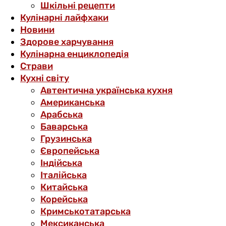
Шкільні рецепти
Кулінарні лайфхаки
Новини
Здорове харчування
Кулінарна енциклопедія
Страви
Кухні світу
Автентична українська кухня
Американська
Арабська
Баварська
Грузинська
Європейська
Індійська
Італійська
Китайська
Корейська
Кримськотатарська
Мексиканська