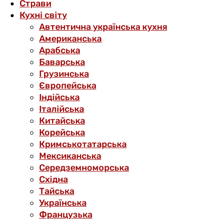
Страви
Кухні світу
Автентична українська кухня
Американська
Арабська
Баварська
Грузинська
Європейська
Індійська
Італійська
Китайська
Корейська
Кримськотатарська
Мексиканська
Середземноморська
Східна
Тайська
Українська
Французька