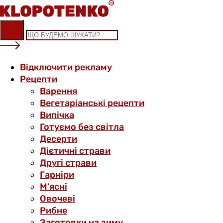
Skip
to
content
Відключити рекламу
Рецепти
Варення
Вегетаріанські рецепти
Випічка
Готуємо без світла
Десерти
Дієтичні страви
Другі страви
Гарніри
М’ясні
Овочеві
Рибне
Заготовки на зиму