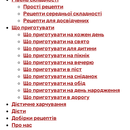
Прості рецепти
Рецепти середньої складності
Рецепти для досвідчених
Що приготувати
Що приготувати на кожен день
Що приготувати на свято
Що приготувати для дитини
Що приготувати на пікнік
Що приготувати на вечерю
Що приготувати в піст
Що приготувати на сніданок
Що приготувати на обід
Що приготувати на день народження
Що приготувати в дорогу
Дієтичне харчування
Дієти
Добірки рецептів
Про нас