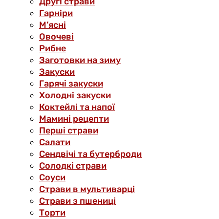
Другі страви
Гарніри
М’ясні
Овочеві
Рибне
Заготовки на зиму
Закуски
Гарячі закуски
Холодні закуски
Коктейлі та напої
Мамині рецепти
Перші страви
Салати
Сендвічі та бутерброди
Солодкі страви
Соуси
Страви в мультиварці
Страви з пшениці
Торти