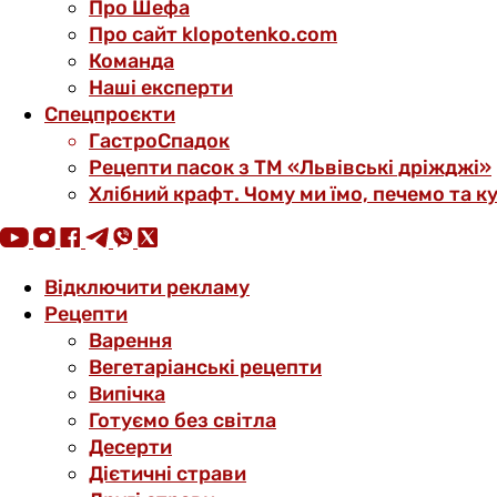
Про Шефа
Про сайт klopotenko.com
Команда
Наші експерти
Спецпроєкти
ГастроСпадок
Рецепти пасок з ТМ «Львівські дріжджі»
Хлібний крафт. Чому ми їмо, печемо та к
Відключити рекламу
Рецепти
Варення
Вегетаріанські рецепти
Випічка
Готуємо без світла
Десерти
Дієтичні страви