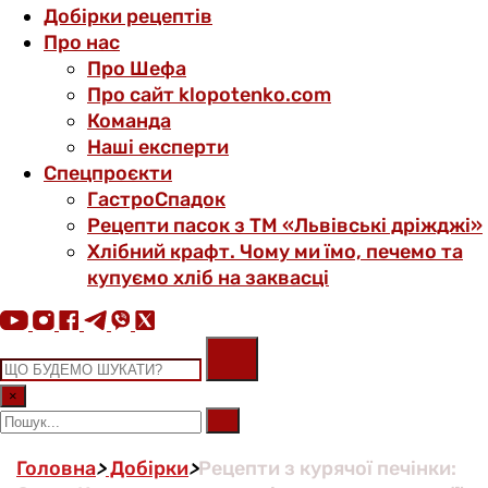
Добірки рецептів
Про нас
Про Шефа
Про сайт klopotenko.com
Команда
Наші експерти
Спецпроєкти
ГастроСпадок
Рецепти пасок з ТМ «Львівські дріжджі»
Хлібний крафт. Чому ми їмо, печемо та
купуємо хліб на заквасці
×
Головна
>
Добірки
>
Рецепти з курячої печінки: