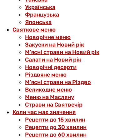
Українська
Французька
Японська
Святкове меню
Новорічне меню
Закуски на Новий рік
М’ясні страви на Новий рік
Салати на Новий рік
Новорічні десерти
Різдвяне меню
М’ясні страви на Різдво
Великоднє меню
Меню на Масляну
Страви на Святвечір
Коли час має значення
Рецепти до 15 хвилин
Рецепти до 30 хвилин
Рецепти до 60 хвилин