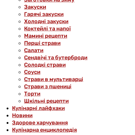
Закуски
Гарячі закуски
Холодні закуски
Коктейлі та напої
Мамині рецепти
Перші страви
Салати
Сендвічі та бутерброди
Солодкі страви
Соуси
Страви в мультиварці
Страви з пшениці
Торти
Шкільні рецепти
Кулінарні лайфхаки
Новини
Здорове харчування
Кулінарна енциклопедія