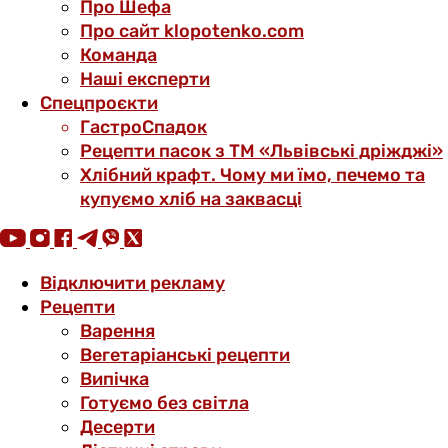
Про Шефа
Про сайт klopotenko.com
Команда
Наші експерти
Спецпроєкти
ГастроСпадок
Рецепти пасок з ТМ «Львівські дріжджі»
Хлібний крафт. Чому ми їмо, печемо та
купуємо хліб на заквасці
Відключити рекламу
Рецепти
Варення
Вегетаріанські рецепти
Випічка
Готуємо без світла
Десерти