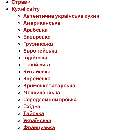
Страви
Кухні світу
Автентична українська кухня
Американська
Арабська
Баварська
Грузинська
Європейська
Індійська
Італійська
Китайська
Корейська
Кримськотатарська
Мексиканська
Середземноморська
Східна
Тайська
Українська
Французька