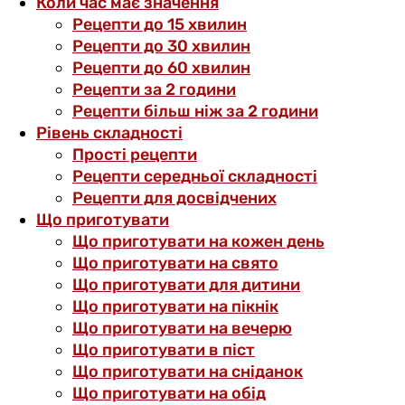
Коли час має значення
Рецепти до 15 хвилин
Рецепти до 30 хвилин
Рецепти до 60 хвилин
Рецепти за 2 години
Рецепти більш ніж за 2 години
Рівень складності
Прості рецепти
Рецепти середньої складності
Рецепти для досвідчених
Що приготувати
Що приготувати на кожен день
Що приготувати на свято
Що приготувати для дитини
Що приготувати на пікнік
Що приготувати на вечерю
Що приготувати в піст
Що приготувати на сніданок
Що приготувати на обід