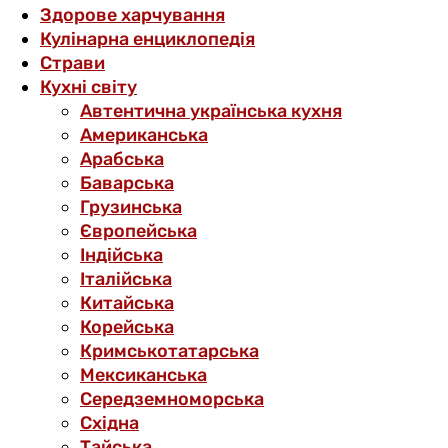
Здорове харчування
Кулінарна енциклопедія
Страви
Кухні світу
Автентична українська кухня
Американська
Арабська
Баварська
Грузинська
Європейська
Індійська
Італійська
Китайська
Корейська
Кримськотатарська
Мексиканська
Середземноморська
Східна
Тайська