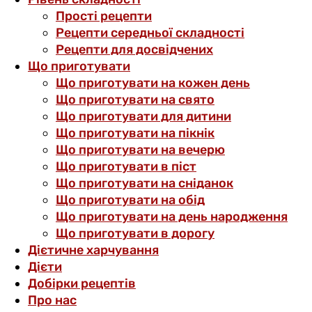
Прості рецепти
Рецепти середньої складності
Рецепти для досвідчених
Що приготувати
Що приготувати на кожен день
Що приготувати на свято
Що приготувати для дитини
Що приготувати на пікнік
Що приготувати на вечерю
Що приготувати в піст
Що приготувати на сніданок
Що приготувати на обід
Що приготувати на день народження
Що приготувати в дорогу
Дієтичне харчування
Дієти
Добірки рецептів
Про нас