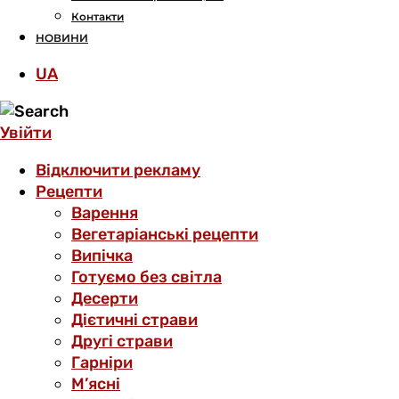
Контакти
НОВИНИ
UA
Увійти
Відключити рекламу
Рецепти
Варення
Вегетаріанські рецепти
Випічка
Готуємо без світла
Десерти
Дієтичні страви
Другі страви
Гарніри
М’ясні