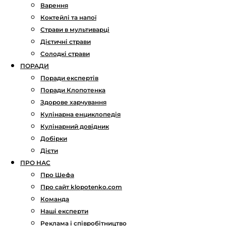
Варення
Коктейлі та напої
Страви в мультиварці
Дієтичні страви
Солодкі страви
ПОРАДИ
Поради експертів
Поради Клопотенка
Здорове харчування
Кулінарна енциклопедія
Кулінарний довідник
Добірки
Дієти
ПРО НАС
Про Шефа
Про сайт klopotenko.com
Команда
Наші експерти
Реклама і співробітництво