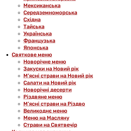
Мексиканська
Середземноморська
Східна
Тайська
Українська
Французька
Японська
Святкове меню
Новорічне меню
Закуски на Новий рік
М’ясні страви на Новий рік
Салати на Новий рік
Новорічні десерти
Різдвяне меню
М’ясні страви на Різдво
Великоднє меню
Меню на Масляну
Страви на Святвечір