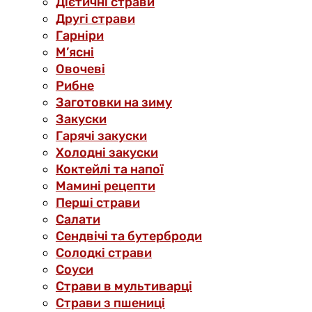
Дієтичні страви
Другі страви
Гарніри
М’ясні
Овочеві
Рибне
Заготовки на зиму
Закуски
Гарячі закуски
Холодні закуски
Коктейлі та напої
Мамині рецепти
Перші страви
Салати
Сендвічі та бутерброди
Солодкі страви
Соуси
Страви в мультиварці
Страви з пшениці