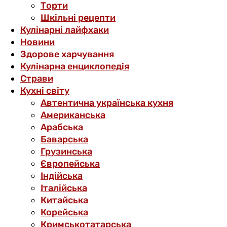
Торти
Шкільні рецепти
Кулінарні лайфхаки
Новини
Здорове харчування
Кулінарна енциклопедія
Страви
Кухні світу
Автентична українська кухня
Американська
Арабська
Баварська
Грузинська
Європейська
Індійська
Італійська
Китайська
Корейська
Кримськотатарська