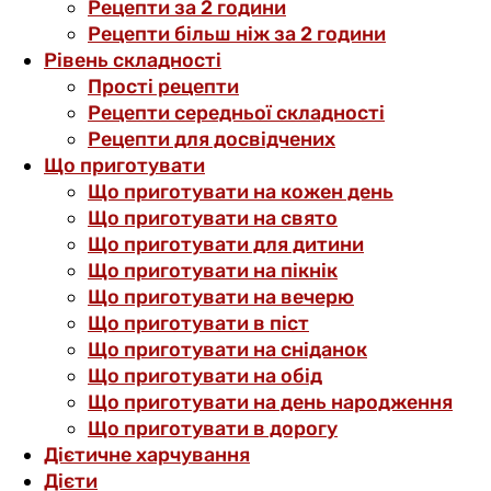
Рецепти за 2 години
Рецепти більш ніж за 2 години
Рівень складності
Прості рецепти
Рецепти середньої складності
Рецепти для досвідчених
Що приготувати
Що приготувати на кожен день
Що приготувати на свято
Що приготувати для дитини
Що приготувати на пікнік
Що приготувати на вечерю
Що приготувати в піст
Що приготувати на сніданок
Що приготувати на обід
Що приготувати на день народження
Що приготувати в дорогу
Дієтичне харчування
Дієти