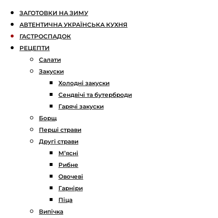
ЗАГОТОВКИ НА ЗИМУ
АВТЕНТИЧНА УКРАЇНСЬКА КУХНЯ
ГАСТРОСПАДОК
РЕЦЕПТИ
Салати
Закуски
Холодні закуски
Сендвічі та бутерброди
Гарячі закуски
Борщ
Перші страви
Другі страви
М’ясні
Рибне
Овочеві
Гарніри
Піца
Випічка