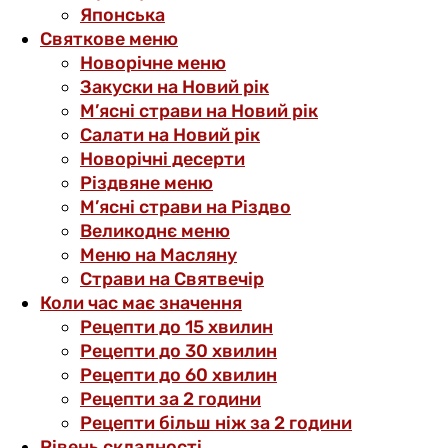
Японська
Святкове меню
Новорічне меню
Закуски на Новий рік
М’ясні страви на Новий рік
Салати на Новий рік
Новорічні десерти
Різдвяне меню
М’ясні страви на Різдво
Великоднє меню
Меню на Масляну
Страви на Святвечір
Коли час має значення
Рецепти до 15 хвилин
Рецепти до 30 хвилин
Рецепти до 60 хвилин
Рецепти за 2 години
Рецепти більш ніж за 2 години
Рівень складності