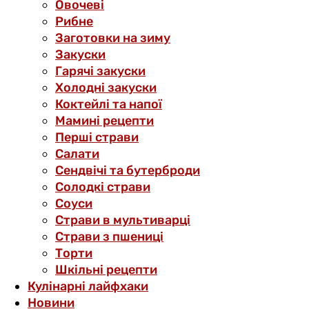
Овочеві
Рибне
Заготовки на зиму
Закуски
Гарячі закуски
Холодні закуски
Коктейлі та напої
Мамині рецепти
Перші страви
Салати
Сендвічі та бутерброди
Солодкі страви
Соуси
Страви в мультиварці
Страви з пшениці
Торти
Шкільні рецепти
Кулінарні лайфхаки
Новини