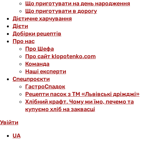
Що приготувати на день народження
Що приготувати в дорогу
Дієтичне харчування
Дієти
Добірки рецептів
Про нас
Про Шефа
Про сайт klopotenko.com
Команда
Наші експерти
Спецпроєкти
ГастроСпадок
Рецепти пасок з ТМ «Львівські дріжджі»
Хлібний крафт. Чому ми їмо, печемо та
купуємо хліб на заквасці
Увійти
UA