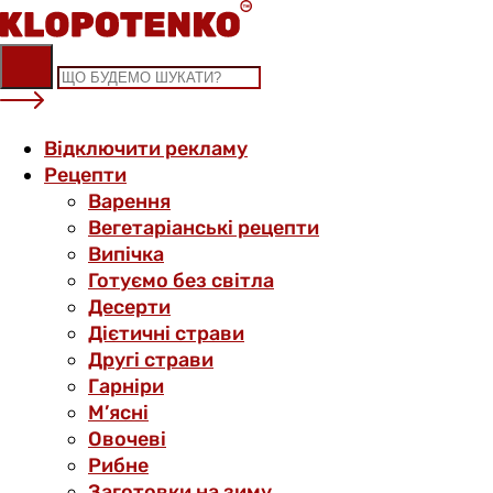
Skip
to
content
Відключити рекламу
Рецепти
Варення
Вегетаріанські рецепти
Випічка
Готуємо без світла
Десерти
Дієтичні страви
Другі страви
Гарніри
М’ясні
Овочеві
Рибне
Заготовки на зиму