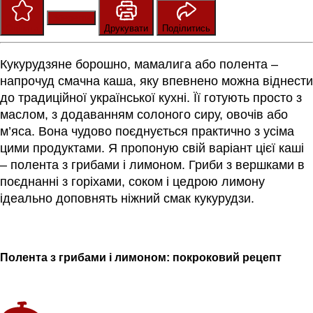
Зберегти
Оцінити
Друкувати
Поділитись
Кукурудзяне борошно, мамалига або полента –
напрочуд смачна каша, яку впевнено можна віднести
до традиційної української кухні. Її готують просто з
маслом, з додаванням солоного сиру, овочів або
м’яса. Вона чудово поєднується практично з усіма
цими продуктами. Я пропоную свій варіант цієї каші
– полента з грибами і лимоном. Гриби з вершками в
поєднанні з горіхами, соком і цедрою лимону
ідеально доповнять ніжний смак кукурудзи.
Полента з грибами і лимоном: покроковий рецепт