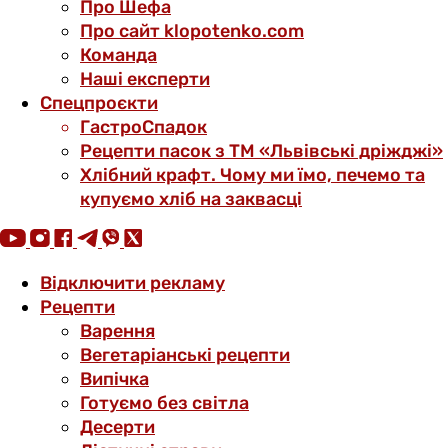
Про Шефа
Про сайт klopotenko.com
Команда
Наші експерти
Спецпроєкти
ГастроСпадок
Рецепти пасок з ТМ «Львівські дріжджі»
Хлібний крафт. Чому ми їмо, печемо та
купуємо хліб на заквасці
Відключити рекламу
Рецепти
Варення
Вегетаріанські рецепти
Випічка
Готуємо без світла
Десерти