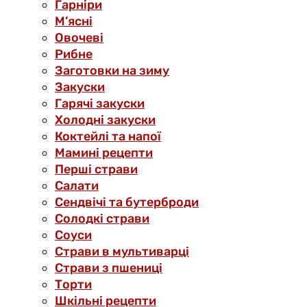
Гарніри
М’ясні
Овочеві
Рибне
Заготовки на зиму
Закуски
Гарячі закуски
Холодні закуски
Коктейлі та напої
Мамині рецепти
Перші страви
Салати
Сендвічі та бутерброди
Солодкі страви
Соуси
Страви в мультиварці
Страви з пшениці
Торти
Шкільні рецепти