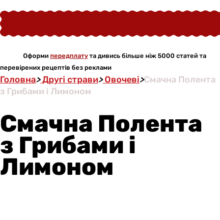
Оформи
передплату
та дивись більше ніж 5000 статей та
перевірених рецептів без реклами
Головна
>
Другі страви
>
Овочеві
>
Смачна Полента
з Грибами і Лимоном
Смачна Полента
з Грибами і
Лимоном