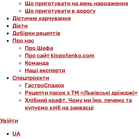
Що приготувати на день народження
Що приготувати в дорогу
Дієтичне харчування
Дієти
Добірки рецептів
Про нас
Про Шефа
Про сайт klopotenko.com
Команда
Наші експерти
Спецпроєкти
ГастроСпадок
Рецепти пасок з ТМ «Львівські дріжджі»
Хлібний крафт. Чому ми їмо, печемо та
купуємо хліб на заквасці
Увійти
UA