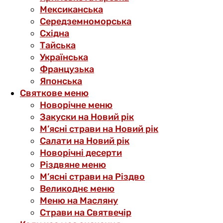
Мексиканська
Середземноморська
Східна
Тайська
Українська
Французька
Японська
Святкове меню
Новорічне меню
Закуски на Новий рік
М’ясні страви на Новий рік
Салати на Новий рік
Новорічні десерти
Різдвяне меню
М’ясні страви на Різдво
Великоднє меню
Меню на Масляну
Страви на Святвечір