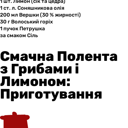
1 шт.
Лимон
(сік та цедра)
1 ст.
л.
Соняшникова олія
200 мл
Вершки
(30 % жирності)
30 г
Волоський
горіх
1 пучок
Петрушка
за смаком
Сіль
Смачна Полента
з Грибами і
Лимоном:
Приготування