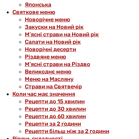
Японська
Святкове меню
Новорічне меню
Закуски на Новий рік
М’ясні страви на Новий рік
Салати на Новий рік
Новорічні десерти
Різдвяне меню
М’ясні страви на Різдво
Великоднє меню
Меню на Масляну
Страви на Святвечір
Коли час має значення
Рецепти до 15 хвилин
Рецепти до 30 хвилин
Рецепти до 60 хвилин
Рецепти за 2 години
Рецепти більш ніж за 2 години
Рівень складності