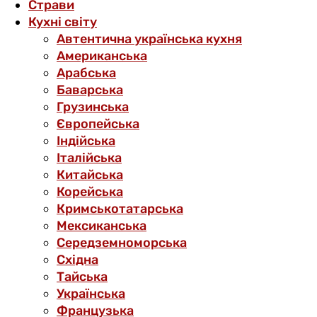
Страви
Кухні світу
Автентична українська кухня
Американська
Арабська
Баварська
Грузинська
Європейська
Індійська
Італійська
Китайська
Корейська
Кримськотатарська
Мексиканська
Середземноморська
Східна
Тайська
Українська
Французька