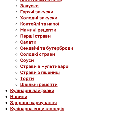
Закуски
Гарячі закуски
Холодні закуски
Коктейлі та напої
Мамині рецепти
Перші страви
Салати
Сендвічі та бутерброди
Солодкі страви
Соуси
Страви в мультиварці
Страви з пшениці
Торти
Шкільні рецепти
Кулінарні лайфхаки
Новини
Здорове харчування
Кулінарна енциклопедія