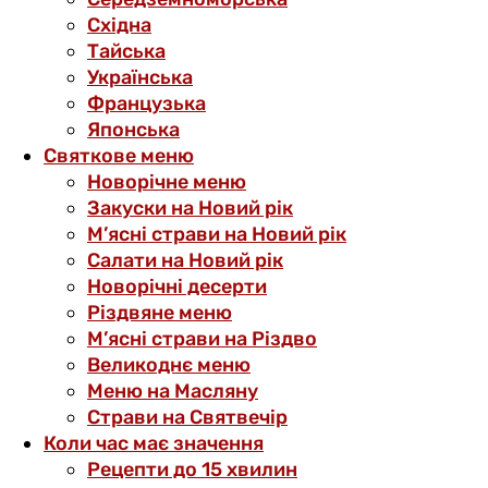
Східна
Тайська
Українська
Французька
Японська
Святкове меню
Новорічне меню
Закуски на Новий рік
М’ясні страви на Новий рік
Салати на Новий рік
Новорічні десерти
Різдвяне меню
М’ясні страви на Різдво
Великоднє меню
Меню на Масляну
Страви на Святвечір
Коли час має значення
Рецепти до 15 хвилин