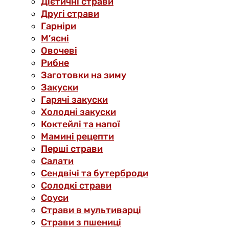
Дієтичні страви
Другі страви
Гарніри
М’ясні
Овочеві
Рибне
Заготовки на зиму
Закуски
Гарячі закуски
Холодні закуски
Коктейлі та напої
Мамині рецепти
Перші страви
Салати
Сендвічі та бутерброди
Солодкі страви
Соуси
Страви в мультиварці
Страви з пшениці