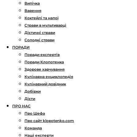
Випічка
Варення
Коктейлі та напої
Страви в мультиварці
Дієтичні страви
Солодкі страви
ПОРАДИ
Поради експертів
Поради Клопотенка
Здорове харчування
Кулінарна енциклопедія
Кулінарний довідник
Добірки
Дієти
ПРО НАС
Про Шефа
Про сайт klopotenko.com
Команда
Наші експерти