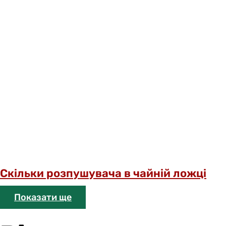
Скільки розпушувача в чайній ложці
Показати ще