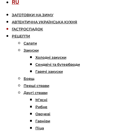
RU
ЗАГОТОВКИ НА ЗИМУ
АВТЕНТИЧНА УКРАЇНСЬКА КУХНЯ
ГАСТРОСПАДОК
РЕЦЕПТИ
Салати
Закуски
Холодні закуски
Сендвічі та бутерброди
Гарячі закуски
Борщ
Перші страви
Другі страви
М’ясні
Рибне
Овочеві
Гарніри
Піца