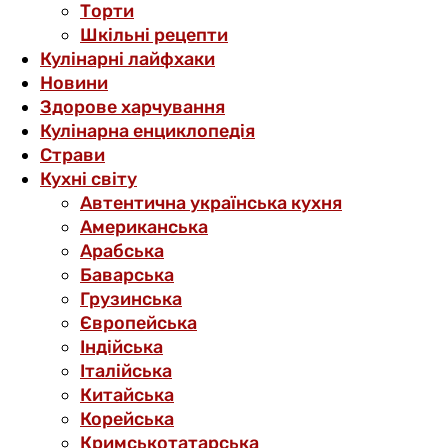
Торти
Шкільні рецепти
Кулінарні лайфхаки
Новини
Здорове харчування
Кулінарна енциклопедія
Страви
Кухні світу
Автентична українська кухня
Американська
Арабська
Баварська
Грузинська
Європейська
Індійська
Італійська
Китайська
Корейська
Кримськотатарська