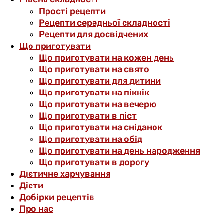
Прості рецепти
Рецепти середньої складності
Рецепти для досвідчених
Що приготувати
Що приготувати на кожен день
Що приготувати на свято
Що приготувати для дитини
Що приготувати на пікнік
Що приготувати на вечерю
Що приготувати в піст
Що приготувати на сніданок
Що приготувати на обід
Що приготувати на день народження
Що приготувати в дорогу
Дієтичне харчування
Дієти
Добірки рецептів
Про нас