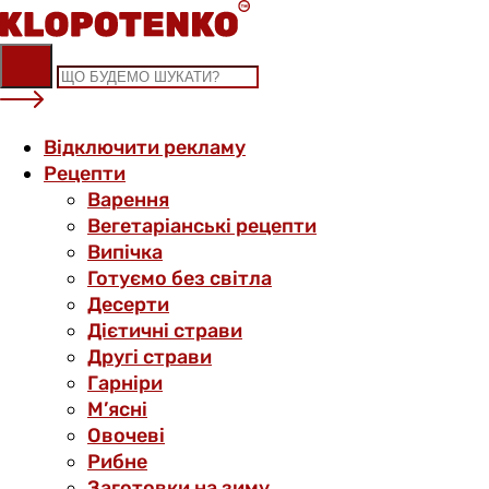
Skip
to
content
Відключити рекламу
Рецепти
Варення
Вегетаріанські рецепти
Випічка
Готуємо без світла
Десерти
Дієтичні страви
Другі страви
Гарніри
М’ясні
Овочеві
Рибне
Заготовки на зиму