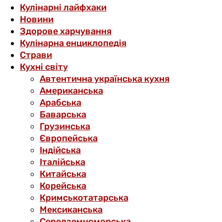
Кулінарні лайфхаки
Новини
Здорове харчування
Кулінарна енциклопедія
Страви
Кухні світу
Автентична українська кухня
Американська
Арабська
Баварська
Грузинська
Європейська
Індійська
Італійська
Китайська
Корейська
Кримськотатарська
Мексиканська
Середземноморська