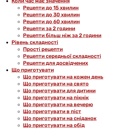
Коли час має значення
Рецепти до 15 хвилин
Рецепти до 30 хвилин
Рецепти до 60 хвилин
Рецепти за 2 години
Рецепти більш ніж за 2 години
Рівень складності
Прості рецепти
Рецепти середньої складності
Рецепти для досвідчених
Що приготувати
Що приготувати на кожен день
Що приготувати на свято
Що приготувати для дитини
Що приготувати на пікнік
Що приготувати на вечерю
Що приготувати в піст
Що приготувати на сніданок
Що приготувати на обід