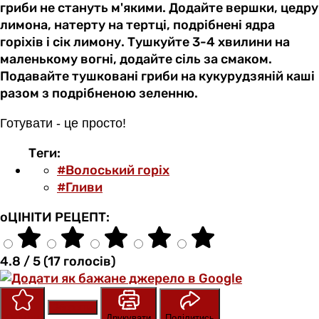
гриби не стануть м'якими. Додайте вершки, цедру
лимона, натерту на тертці, подрібнені ядра
горіхів і сік лимону. Тушкуйте 3-4 хвилини на
маленькому вогні, додайте сіль за смаком.
Подавайте тушковані гриби на кукурудзяній каші
разом з подрібненою зеленню.
Готувати - це просто!
Теги:
#Волоський горіх
#Гливи
оЦІНІТИ РЕЦЕПТ:
4.8 / 5 (17 голосів)
Зберегти
Оцінити
Друкувати
Поділитись