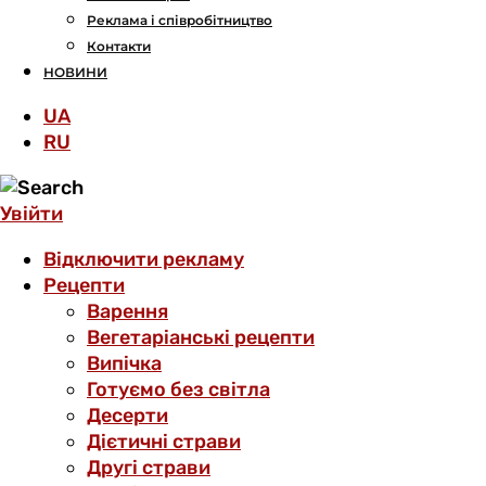
Реклама і співробітництво
Контакти
НОВИНИ
UA
RU
Увійти
Відключити рекламу
Рецепти
Варення
Вегетаріанські рецепти
Випічка
Готуємо без світла
Десерти
Дієтичні страви
Другі страви