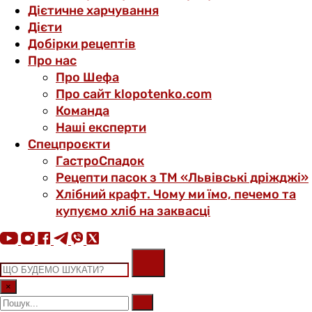
Дієтичне харчування
Дієти
Добірки рецептів
Про нас
Про Шефа
Про сайт klopotenko.com
Команда
Наші експерти
Спецпроєкти
ГастроСпадок
Рецепти пасок з ТМ «Львівські дріжджі»
Хлібний крафт. Чому ми їмо, печемо та
купуємо хліб на заквасці
×