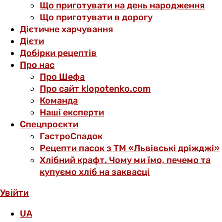
Що приготувати на день народження
Що приготувати в дорогу
Дієтичне харчування
Дієти
Добірки рецептів
Про нас
Про Шефа
Про сайт klopotenko.com
Команда
Наші експерти
Спецпроєкти
ГастроСпадок
Рецепти пасок з ТМ «Львівські дріжджі»
Хлібний крафт. Чому ми їмо, печемо та
купуємо хліб на заквасці
Увійти
UA