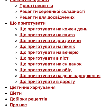
Прості рецепти
Рецепти середньої складності
Рецепти для досвідчених
Що приготувати
Що приготувати на кожен день
Що приготувати на свято
Що приготувати для дитини
Що приготувати на пікнік
Що приготувати на вечерю
Що приготувати в піст
Що приготувати на сніданок
Що приготувати на обід
Що приготувати на день народження
Що приготувати в дорогу
Дієтичне харчування
Дієти
Добірки рецептів
Про нас