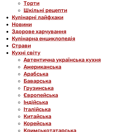
Торти
Шкільні рецепти
Кулінарні лайфхаки
Новини
Здорове харчування
Кулінарна енциклопедія
Страви
Кухні світу
Автентична українська кухня
Американська
Арабська
Баварська
Грузинська
Європейська
Індійська
Італійська
Китайська
Корейська
Кримськотатарська