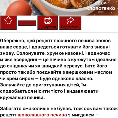
Зберегти
Оцінити
Друкувати
Поділитись
Обережно, цей рецепт пісочного печива звоює
ваше серце, і доведеться готувати його знову і
знову. Солонувате, хрумке назовні, і водночас
м’яке всередині — це печиво з кунжутом ідеальне
до сніданку чи як швидкий перекус. Їжте його
просто так або поєднайте з вершковим маслом
чи крем сиром — буде однаково класно.
Залучайте до приготування дітей, їм
сподобається місити тісто і видавлювати
кружальця печива.
Забагато смаколиків не буває, тож ось вам також
рецепт
шоколадного печива
з мигдалем —