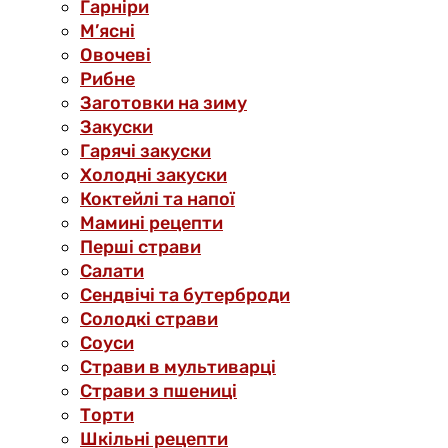
Гарніри
М’ясні
Овочеві
Рибне
Заготовки на зиму
Закуски
Гарячі закуски
Холодні закуски
Коктейлі та напої
Мамині рецепти
Перші страви
Салати
Сендвічі та бутерброди
Солодкі страви
Соуси
Страви в мультиварці
Страви з пшениці
Торти
Шкільні рецепти