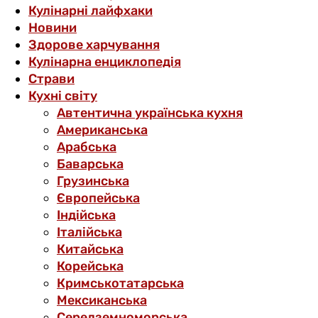
Кулінарні лайфхаки
Новини
Здорове харчування
Кулінарна енциклопедія
Страви
Кухні світу
Автентична українська кухня
Американська
Арабська
Баварська
Грузинська
Європейська
Індійська
Італійська
Китайська
Корейська
Кримськотатарська
Мексиканська
Середземноморська