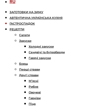
RU
ЗАГОТОВКИ НА ЗИМУ
АВТЕНТИЧНА УКРАЇНСЬКА КУХНЯ
ГАСТРОСПАДОК
РЕЦЕПТИ
Салати
Закуски
Холодні закуски
Сендвічі та бутерброди
Гарячі закуски
Борщ
Перші страви
Другі страви
М’ясні
Рибне
Овочеві
Гарніри
Піца