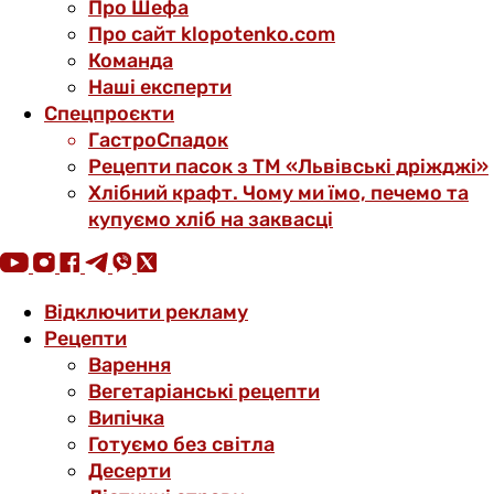
Про Шефа
Про сайт klopotenko.com
Команда
Наші експерти
Спецпроєкти
ГастроСпадок
Рецепти пасок з ТМ «Львівські дріжджі»
Хлібний крафт. Чому ми їмо, печемо та
купуємо хліб на заквасці
Відключити рекламу
Рецепти
Варення
Вегетаріанські рецепти
Випічка
Готуємо без світла
Десерти