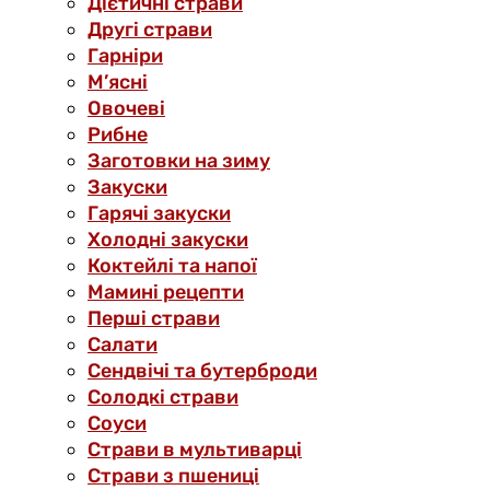
Дієтичні страви
Другі страви
Гарніри
М’ясні
Овочеві
Рибне
Заготовки на зиму
Закуски
Гарячі закуски
Холодні закуски
Коктейлі та напої
Мамині рецепти
Перші страви
Салати
Сендвічі та бутерброди
Солодкі страви
Соуси
Страви в мультиварці
Страви з пшениці