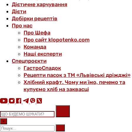
Дієтичне харчування
Дієти
Добірки рецептів
Про нас
Про Шефа
Про сайт klopotenko.com
Команда
Наші експерти
Спецпроєкти
ГастроСпадок
Рецепти пасок з ТМ «Львівські дріжджі»
Хлібний крафт. Чому ми їмо, печемо та
купуємо хліб на заквасці
×