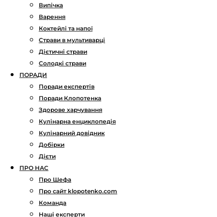
Випічка
Варення
Коктейлі та напої
Страви в мультиварці
Дієтичні страви
Солодкі страви
ПОРАДИ
Поради експертів
Поради Клопотенка
Здорове харчування
Кулінарна енциклопедія
Кулінарний довідник
Добірки
Дієти
ПРО НАС
Про Шефа
Про сайт klopotenko.com
Команда
Наші експерти