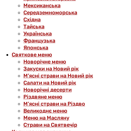
Мексиканська
Середземноморська
Східна
Тайська
Українська
Французька
Японська
Святкове меню
Новорічне меню
Закуски на Новий рік
М’ясні страви на Новий рік
Салати на Новий рік
Новорічні десерти
Різдвяне меню
М’ясні страви на Різдво
Великоднє меню
Меню на Масляну
Страви на Святвечір