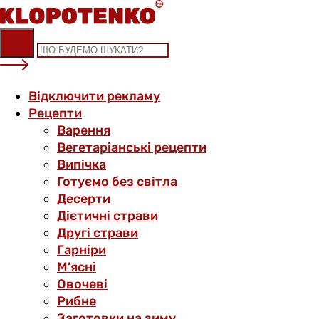
Skip
to
content
Відключити рекламу
Рецепти
Варення
Вегетаріанські рецепти
Випічка
Готуємо без світла
Десерти
Дієтичні страви
Другі страви
Гарніри
М’ясні
Овочеві
Рибне
Заготовки на зиму