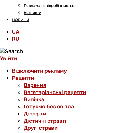
Реклама і співробітництво
Контакти
НОВИНИ
UA
RU
Увійти
Відключити рекламу
Рецепти
Варення
Вегетаріанські рецепти
Випічка
Готуємо без світла
Десерти
Дієтичні страви
Другі страви