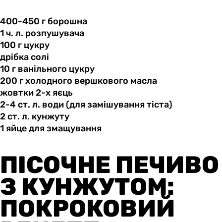
400-450 г
борошна
1 ч.
л.
розпушувача
100 г
цукру
дрібка солі
10 г
ванільного
цукру
200 г
холодного
вершкового масла
жовтки 2-х
яєць
2-4 ст.
л.
води (для замішування тіста)
2 ст.
л.
кунжуту
1 яйце
для
змащування
ПІСОЧНЕ ПЕЧИВО
З КУНЖУТОМ:
ПОКРОКОВИЙ