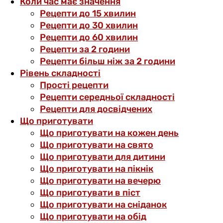
Коли час має значення
Рецепти до 15 хвилин
Рецепти до 30 хвилин
Рецепти до 60 хвилин
Рецепти за 2 години
Рецепти більш ніж за 2 години
Рівень складності
Прості рецепти
Рецепти середньої складності
Рецепти для досвідчених
Що приготувати
Що приготувати на кожен день
Що приготувати на свято
Що приготувати для дитини
Що приготувати на пікнік
Що приготувати на вечерю
Що приготувати в піст
Що приготувати на сніданок
Що приготувати на обід