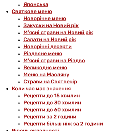
Японська
Святкове меню
Новорічне меню
Закуски на Новий рік
М’ясні страви на Новий рік
Салати на Новий рік
Новорічні десерти
Різдвяне меню
М’ясні страви на Різдво
Великоднє меню
Меню на Масляну
Страви на Святвечір
Коли час має значення
Рецепти до 15 хвилин
Рецепти до 30 хвилин
Рецепти до 60 хвилин
Рецепти за 2 години
Рецепти більш ніж за 2 години
Рівень складності