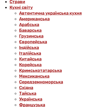
Страви
Кухні світу
Автентична українська кухня
Американська
Арабська
Баварська
Грузинська
Європейська
Індійська
Італійська
Китайська
Корейська
Кримськотатарська
Мексиканська
Середземноморська
Східна
Тайська
Українська
Французька