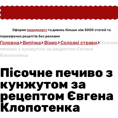
Оформи
передплату
та дивись більше ніж 5000 статей та
перевірених рецептів без реклами
Головна
>
Випічка
>
Відео
>
Солодкі страви
>
Пісочне
печиво з кунжутом за рецептом Євгена
Клопотенка
Пісочне печиво з
кунжутом за
рецептом Євгена
Клопотенка