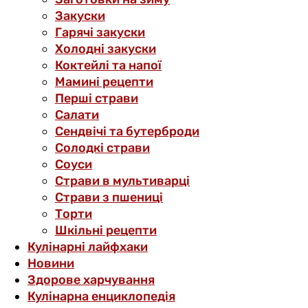
Закуски
Гарячі закуски
Холодні закуски
Коктейлі та напої
Мамині рецепти
Перші страви
Салати
Сендвічі та бутерброди
Солодкі страви
Соуси
Страви в мультиварці
Страви з пшениці
Торти
Шкільні рецепти
Кулінарні лайфхаки
Новини
Здорове харчування
Кулінарна енциклопедія