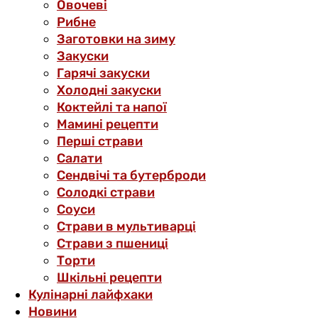
Овочеві
Рибне
Заготовки на зиму
Закуски
Гарячі закуски
Холодні закуски
Коктейлі та напої
Мамині рецепти
Перші страви
Салати
Сендвічі та бутерброди
Солодкі страви
Соуси
Страви в мультиварці
Страви з пшениці
Торти
Шкільні рецепти
Кулінарні лайфхаки
Новини