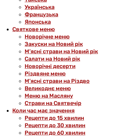
Українська
Французька
Японська
Святкове меню
Новорічне меню
Закуски на Новий рік
М’ясні страви на Новий рік
Салати на Новий рік
Новорічні десерти
Різдвяне меню
М’ясні страви на Різдво
Великоднє меню
Меню на Масляну
Страви на Святвечір
Коли час має значення
Рецепти до 15 хвилин
Рецепти до 30 хвилин
Рецепти до 60 хвилин