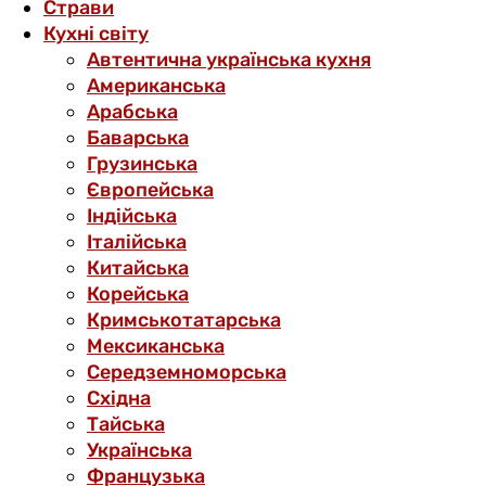
Страви
Кухні світу
Автентична українська кухня
Американська
Арабська
Баварська
Грузинська
Європейська
Індійська
Італійська
Китайська
Корейська
Кримськотатарська
Мексиканська
Середземноморська
Східна
Тайська
Українська
Французька