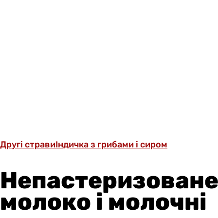
Другі страви
Індичка з грибами і сиром
Непастеризован
молоко і молочні