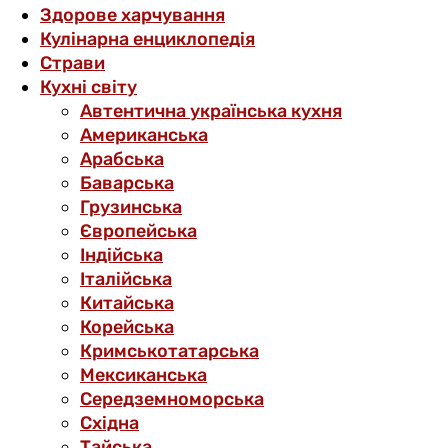
Здорове харчування
Кулінарна енциклопедія
Страви
Кухні світу
Автентична українська кухня
Американська
Арабська
Баварська
Грузинська
Європейська
Індійська
Італійська
Китайська
Корейська
Кримськотатарська
Мексиканська
Середземноморська
Східна
Тайська