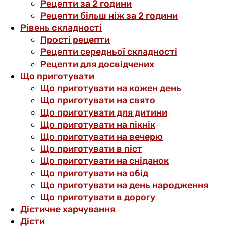
Рецепти за 2 години
Рецепти більш ніж за 2 години
Рівень складності
Прості рецепти
Рецепти середньої складності
Рецепти для досвідчених
Що приготувати
Що приготувати на кожен день
Що приготувати на свято
Що приготувати для дитини
Що приготувати на пікнік
Що приготувати на вечерю
Що приготувати в піст
Що приготувати на сніданок
Що приготувати на обід
Що приготувати на день народження
Що приготувати в дорогу
Дієтичне харчування
Дієти