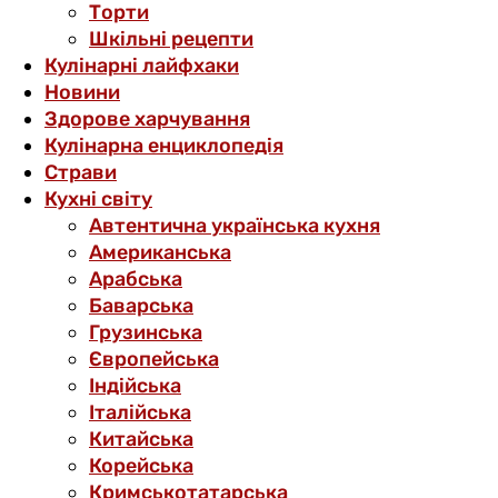
Торти
Шкільні рецепти
Кулінарні лайфхаки
Новини
Здорове харчування
Кулінарна енциклопедія
Страви
Кухні світу
Автентична українська кухня
Американська
Арабська
Баварська
Грузинська
Європейська
Індійська
Італійська
Китайська
Корейська
Кримськотатарська