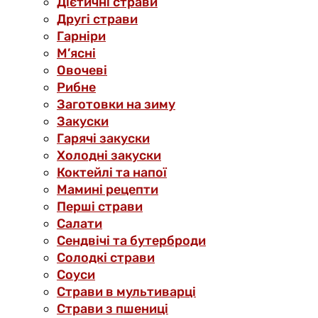
Дієтичні страви
Другі страви
Гарніри
М’ясні
Овочеві
Рибне
Заготовки на зиму
Закуски
Гарячі закуски
Холодні закуски
Коктейлі та напої
Мамині рецепти
Перші страви
Салати
Сендвічі та бутерброди
Солодкі страви
Соуси
Страви в мультиварці
Страви з пшениці