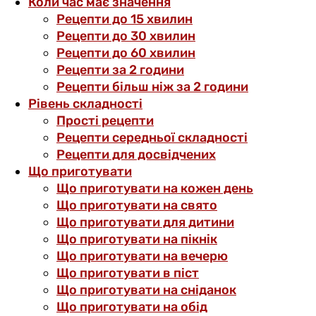
Коли час має значення
Рецепти до 15 хвилин
Рецепти до 30 хвилин
Рецепти до 60 хвилин
Рецепти за 2 години
Рецепти більш ніж за 2 години
Рівень складності
Прості рецепти
Рецепти середньої складності
Рецепти для досвідчених
Що приготувати
Що приготувати на кожен день
Що приготувати на свято
Що приготувати для дитини
Що приготувати на пікнік
Що приготувати на вечерю
Що приготувати в піст
Що приготувати на сніданок
Що приготувати на обід