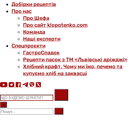
Добірки рецептів
Про нас
Про Шефа
Про сайт klopotenko.com
Команда
Наші експерти
Спецпроєкти
ГастроСпадок
Рецепти пасок з ТМ «Львівські дріжджі»
Хлібний крафт. Чому ми їмо, печемо та
купуємо хліб на заквасці
×