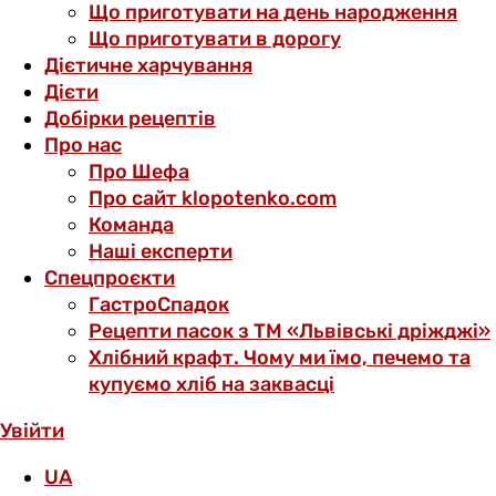
Що приготувати на день народження
Що приготувати в дорогу
Дієтичне харчування
Дієти
Добірки рецептів
Про нас
Про Шефа
Про сайт klopotenko.com
Команда
Наші експерти
Спецпроєкти
ГастроСпадок
Рецепти пасок з ТМ «Львівські дріжджі»
Хлібний крафт. Чому ми їмо, печемо та
купуємо хліб на заквасці
Увійти
UA