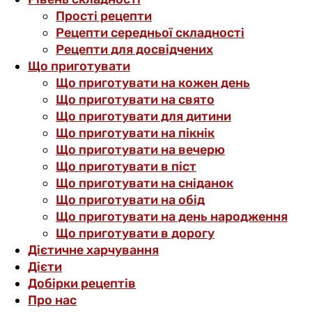
Прості рецепти
Рецепти середньої складності
Рецепти для досвідчених
Що приготувати
Що приготувати на кожен день
Що приготувати на свято
Що приготувати для дитини
Що приготувати на пікнік
Що приготувати на вечерю
Що приготувати в піст
Що приготувати на сніданок
Що приготувати на обід
Що приготувати на день народження
Що приготувати в дорогу
Дієтичне харчування
Дієти
Добірки рецептів
Про нас