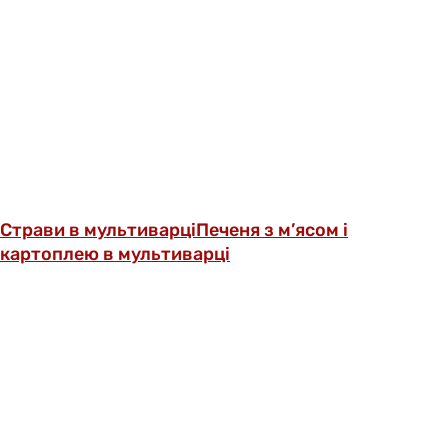
Страви в мультиварці
Печеня з м’ясом і
картоплею в мультиварці