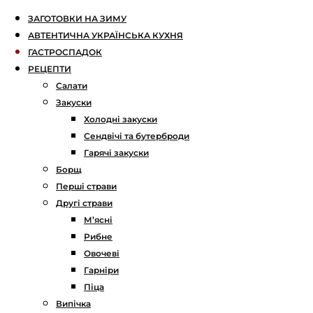
ЗАГОТОВКИ НА ЗИМУ
АВТЕНТИЧНА УКРАЇНСЬКА КУХНЯ
ГАСТРОСПАДОК
РЕЦЕПТИ
Салати
Закуски
Холодні закуски
Сендвічі та бутерброди
Гарячі закуски
Борщ
Перші страви
Другі страви
М’ясні
Рибне
Овочеві
Гарніри
Піца
Випічка