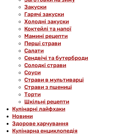
Закуски
Гарячі закуски
Холодні закуски
Коктейлі та напої
Мамині рецепти
Перші страви
Салати
Сендвічі та бутерброди
Солодкі страви
Соуси
Страви в мультиварці
Страви з пшениці
Торти
Шкільні рецепти
Кулінарні лайфхаки
Новини
Здорове харчування
Кулінарна енциклопедія