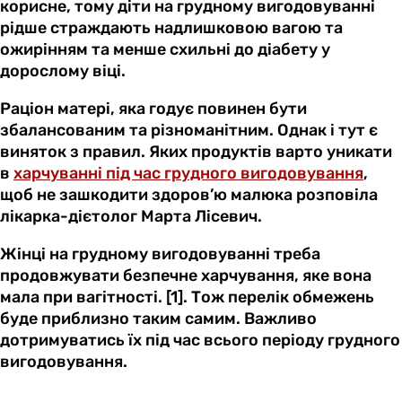
корисне, тому діти на грудному вигодовуванні
рідше страждають надлишковою вагою та
ожирінням та менше схильні до діабету у
дорослому віці.
Раціон матері, яка годує повинен бути
збалансованим та різноманітним. Однак і тут є
виняток з правил. Яких продуктів варто уникати
в
харчуванні під час грудного вигодовування
,
щоб не зашкодити здоров’ю малюка розповіла
лікарка-дієтолог Марта Лісевич.
Жінці на грудному вигодовуванні треба
продовжувати безпечне харчування, яке вона
мала при вагітності. [1]. Тож перелік обмежень
буде приблизно таким самим. Важливо
дотримуватись їх під час всього періоду грудного
вигодовування.