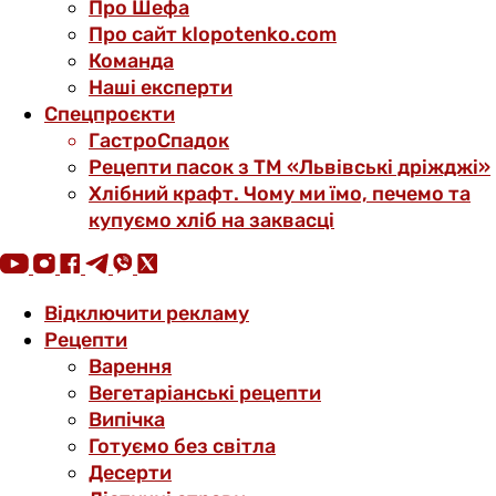
Про Шефа
Про сайт klopotenko.com
Команда
Наші експерти
Спецпроєкти
ГастроСпадок
Рецепти пасок з ТМ «Львівські дріжджі»
Хлібний крафт. Чому ми їмо, печемо та
купуємо хліб на заквасці
Відключити рекламу
Рецепти
Варення
Вегетаріанські рецепти
Випічка
Готуємо без світла
Десерти