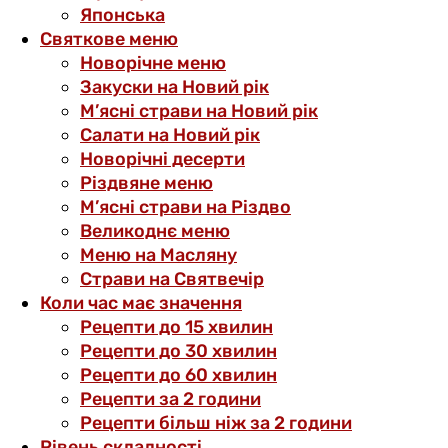
Японська
Святкове меню
Новорічне меню
Закуски на Новий рік
М’ясні страви на Новий рік
Салати на Новий рік
Новорічні десерти
Різдвяне меню
М’ясні страви на Різдво
Великоднє меню
Меню на Масляну
Страви на Святвечір
Коли час має значення
Рецепти до 15 хвилин
Рецепти до 30 хвилин
Рецепти до 60 хвилин
Рецепти за 2 години
Рецепти більш ніж за 2 години
Рівень складності