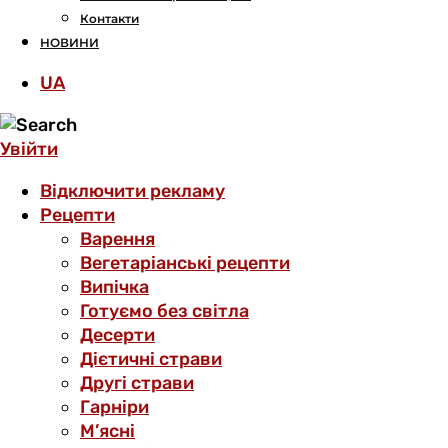
Контакти
НОВИНИ
UA
Увійти
Відключити рекламу
Рецепти
Варення
Вегетаріанські рецепти
Випічка
Готуємо без світла
Десерти
Дієтичні страви
Другі страви
Гарніри
М’ясні