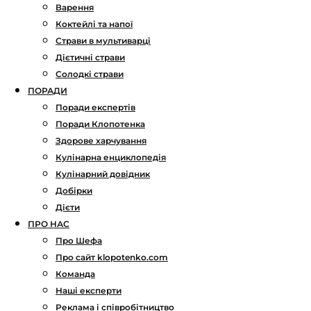
Варення
Коктейлі та напої
Страви в мультиварці
Дієтичні страви
Солодкі страви
ПОРАДИ
Поради експертів
Поради Клопотенка
Здорове харчування
Кулінарна енциклопедія
Кулінарний довідник
Добірки
Дієти
ПРО НАС
Про Шефа
Про сайт klopotenko.com
Команда
Наші експерти
Реклама і співробітництво