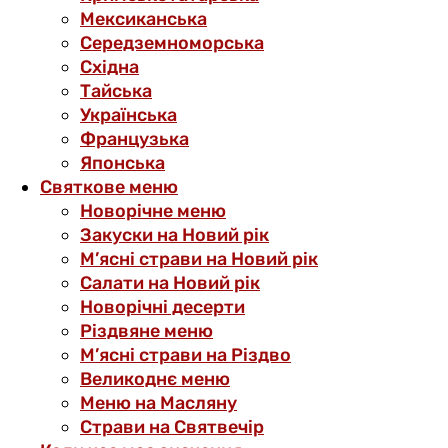
Мексиканська
Середземноморська
Східна
Тайська
Українська
Французька
Японська
Святкове меню
Новорічне меню
Закуски на Новий рік
М’ясні страви на Новий рік
Салати на Новий рік
Новорічні десерти
Різдвяне меню
М’ясні страви на Різдво
Великоднє меню
Меню на Масляну
Страви на Святвечір