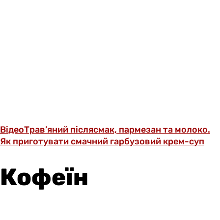
Відео
Трав’яний післясмак, пармезан та молоко.
Як приготувати смачний гарбузовий крем-суп
Кофеїн