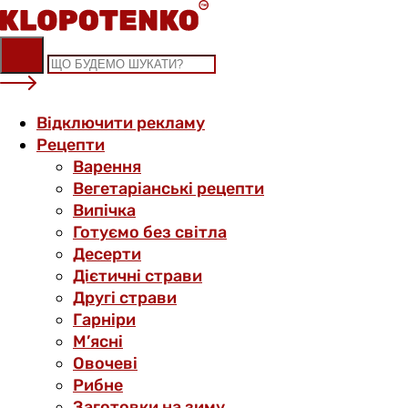
Skip
to
content
Відключити рекламу
Рецепти
Варення
Вегетаріанські рецепти
Випічка
Готуємо без світла
Десерти
Дієтичні страви
Другі страви
Гарніри
М’ясні
Овочеві
Рибне
Заготовки на зиму