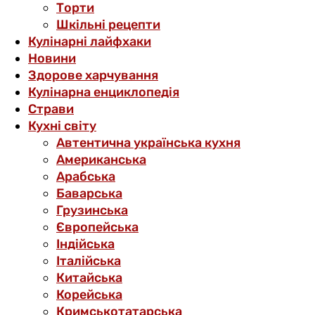
Торти
Шкільні рецепти
Кулінарні лайфхаки
Новини
Здорове харчування
Кулінарна енциклопедія
Страви
Кухні світу
Автентична українська кухня
Американська
Арабська
Баварська
Грузинська
Європейська
Індійська
Італійська
Китайська
Корейська
Кримськотатарська