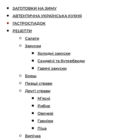
ЗАГОТОВКИ НА ЗИМУ
АВТЕНТИЧНА УКРАЇНСЬКА КУХНЯ
ГАСТРОСПАДОК
РЕЦЕПТИ
Салати
Закуски
Холодні закуски
Сендвічі та бутерброди
Гарячі закуски
Борщ
Перші страви
Другі страви
М’ясні
Рибне
Овочеві
Гарніри
Піца
Випічка