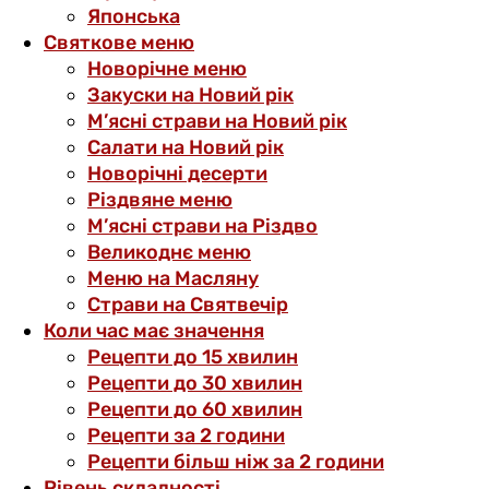
Японська
Святкове меню
Новорічне меню
Закуски на Новий рік
М’ясні страви на Новий рік
Салати на Новий рік
Новорічні десерти
Різдвяне меню
М’ясні страви на Різдво
Великоднє меню
Меню на Масляну
Страви на Святвечір
Коли час має значення
Рецепти до 15 хвилин
Рецепти до 30 хвилин
Рецепти до 60 хвилин
Рецепти за 2 години
Рецепти більш ніж за 2 години
Рівень складності