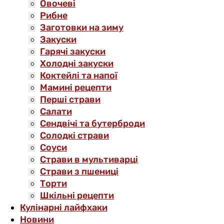
Овочеві
Рибне
Заготовки на зиму
Закуски
Гарячі закуски
Холодні закуски
Коктейлі та напої
Мамині рецепти
Перші страви
Салати
Сендвічі та бутерброди
Солодкі страви
Соуси
Страви в мультиварці
Страви з пшениці
Торти
Шкільні рецепти
Кулінарні лайфхаки
Новини