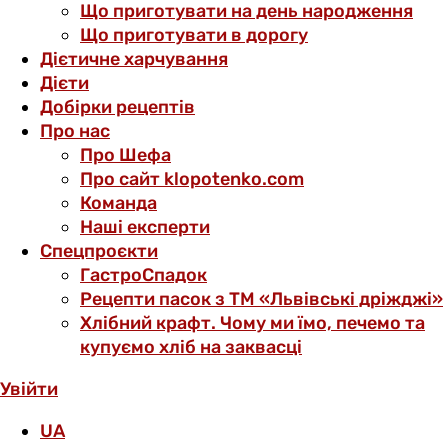
Що приготувати на день народження
Що приготувати в дорогу
Дієтичне харчування
Дієти
Добірки рецептів
Про нас
Про Шефа
Про сайт klopotenko.com
Команда
Наші експерти
Спецпроєкти
ГастроСпадок
Рецепти пасок з ТМ «Львівські дріжджі»
Хлібний крафт. Чому ми їмо, печемо та
купуємо хліб на заквасці
Увійти
UA