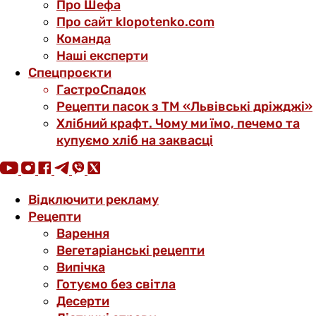
Про Шефа
Про сайт klopotenko.com
Команда
Наші експерти
Спецпроєкти
ГастроСпадок
Рецепти пасок з ТМ «Львівські дріжджі»
Хлібний крафт. Чому ми їмо, печемо та
купуємо хліб на заквасці
Відключити рекламу
Рецепти
Варення
Вегетаріанські рецепти
Випічка
Готуємо без світла
Десерти