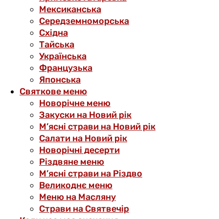
Мексиканська
Середземноморська
Східна
Тайська
Українська
Французька
Японська
Святкове меню
Новорічне меню
Закуски на Новий рік
М’ясні страви на Новий рік
Салати на Новий рік
Новорічні десерти
Різдвяне меню
М’ясні страви на Різдво
Великоднє меню
Меню на Масляну
Страви на Святвечір