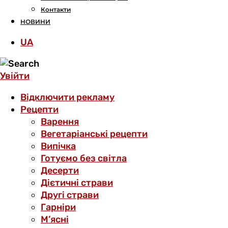
Контакти
НОВИНИ
UA
Увійти
Відключити рекламу
Рецепти
Варення
Вегетаріанські рецепти
Випічка
Готуємо без світла
Десерти
Дієтичні страви
Другі страви
Гарніри
М’ясні