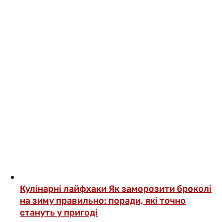
Кулінарні лайфхаки
Як заморозити броколі
на зиму правильно: поради, які точно
стануть у пригоді