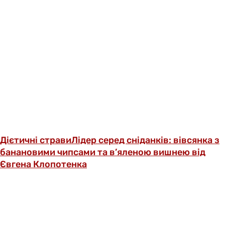
Дієтичні страви
Лідер серед сніданків: вівсянка з
банановими чипсами та в’яленою вишнею від
Євгена Клопотенка