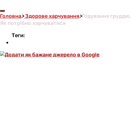
Головна
>
Здорове харчування
>
Годування груддю.
Як потрібно харчуватися
Теги: