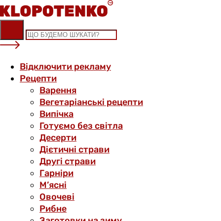
Skip
to
content
Відключити рекламу
Рецепти
Варення
Вегетаріанські рецепти
Випічка
Готуємо без світла
Десерти
Дієтичні страви
Другі страви
Гарніри
М’ясні
Овочеві
Рибне
Заготовки на зиму