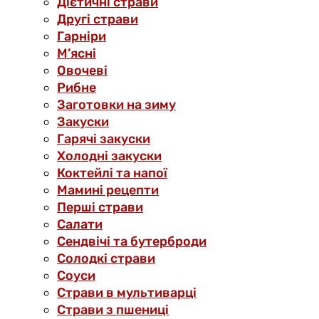
Дієтичні страви
Другі страви
Гарніри
М’ясні
Овочеві
Рибне
Заготовки на зиму
Закуски
Гарячі закуски
Холодні закуски
Коктейлі та напої
Мамині рецепти
Перші страви
Салати
Сендвічі та бутерброди
Солодкі страви
Соуси
Страви в мультиварці
Страви з пшениці