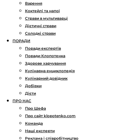
Варення
Коктейлі та напої
Страви в мультиварці
Дієтичні страви
Солодкі страви
ПОРАДИ
Поради експертів
Поради Клопотенка
Здорове харчування
Кулінарна енциклопедія
Кулінарний довідник
Добірки
Дієти
ПРО НАС
Про Шефа
Про сайт klopotenko.com
Команда
Наші експерти
Реклама і співробітництво