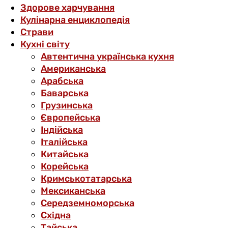
Здорове харчування
Кулінарна енциклопедія
Страви
Кухні світу
Автентична українська кухня
Американська
Арабська
Баварська
Грузинська
Європейська
Індійська
Італійська
Китайська
Корейська
Кримськотатарська
Мексиканська
Середземноморська
Східна
Тайська