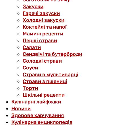
Закуски
Гарячі закуски
Холодні закуски
Коктейлі та напої
Мамині рецепти
Перші страви
Салати
Сендвічі та бутерброди
Солодкі страви
Соуси
Страви в мультиварці
Страви з пшениці
Торти
Шкільні рецепти
Кулінарні лайфхаки
Новини
Здорове харчування
Кулінарна енциклопедія