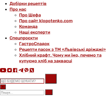
Добірки рецептів
Про нас
Про Шефа
Про сайт klopotenko.com
Команда
Наші експерти
Спецпроєкти
ГастроСпадок
Рецепти пасок з ТМ «Львівські дріжджі»
Хлібний крафт. Чому ми їмо, печемо та
купуємо хліб на заквасці
×