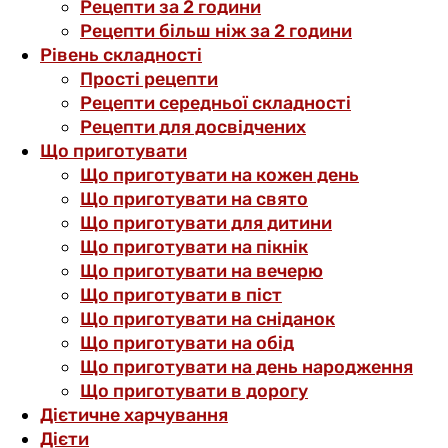
Рецепти за 2 години
Рецепти більш ніж за 2 години
Рівень складності
Прості рецепти
Рецепти середньої складності
Рецепти для досвідчених
Що приготувати
Що приготувати на кожен день
Що приготувати на свято
Що приготувати для дитини
Що приготувати на пікнік
Що приготувати на вечерю
Що приготувати в піст
Що приготувати на сніданок
Що приготувати на обід
Що приготувати на день народження
Що приготувати в дорогу
Дієтичне харчування
Дієти