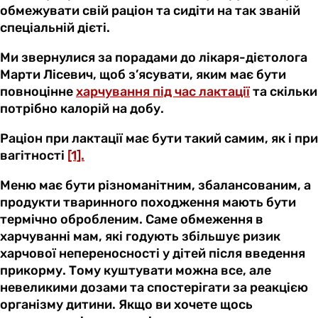
обмежувати свій раціон та сидіти на так званій
спеціальній дієті.
Ми звернулися за порадами до лікаря-дієтолога
Марти Лісевич, щоб з’ясувати, яким має бути
повноцінне
харчування під час лактації
та скільки
потрібно калорій на добу.
Раціон при лактації має бути такий самим, як і при
вагітності
[1].
Меню має бути різноманітним, збалансованим, а
продукти тваринного походження мають бути
термічно обробленим. Саме обмеження в
харчуванні мам, які годують збільшує ризик
харчової непереносності у дітей після введення
прикорму. Тому куштувати можна все, але
невеликими дозами та спостерігати за реакцією
організму дитини. Якщо ви хочете щось