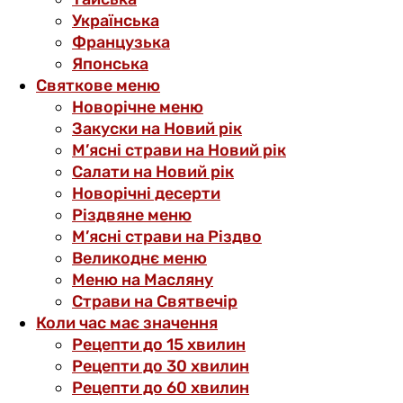
Українська
Французька
Японська
Святкове меню
Новорічне меню
Закуски на Новий рік
М’ясні страви на Новий рік
Салати на Новий рік
Новорічні десерти
Різдвяне меню
М’ясні страви на Різдво
Великоднє меню
Меню на Масляну
Страви на Святвечір
Коли час має значення
Рецепти до 15 хвилин
Рецепти до 30 хвилин
Рецепти до 60 хвилин