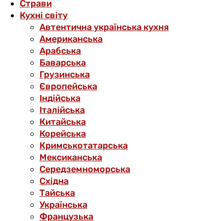
Страви
Кухні світу
Автентична українська кухня
Американська
Арабська
Баварська
Грузинська
Європейська
Індійська
Італійська
Китайська
Корейська
Кримськотатарська
Мексиканська
Середземноморська
Східна
Тайська
Українська
Французька