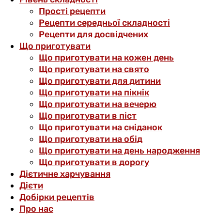
Прості рецепти
Рецепти середньої складності
Рецепти для досвідчених
Що приготувати
Що приготувати на кожен день
Що приготувати на свято
Що приготувати для дитини
Що приготувати на пікнік
Що приготувати на вечерю
Що приготувати в піст
Що приготувати на сніданок
Що приготувати на обід
Що приготувати на день народження
Що приготувати в дорогу
Дієтичне харчування
Дієти
Добірки рецептів
Про нас