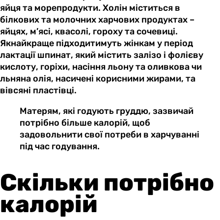
яйця та морепродукти. Холін міститься в
білкових та молочних харчових продуктах –
яйцях, м’ясі, квасолі, гороху та сочевиці.
Якнайкраще підходитимуть жінкам у період
лактації шпинат, який містить залізо і фолієву
кислоту, горіхи, насіння льону та оливкова чи
льняна олія, насичені корисними жирами, та
вівсяні пластівці.
Матерям, які годують груддю, зазвичай
потрібно більше калорій, щоб
задовольнити свої потреби в харчуванні
під час годування.
Скільки потрібно
калорій