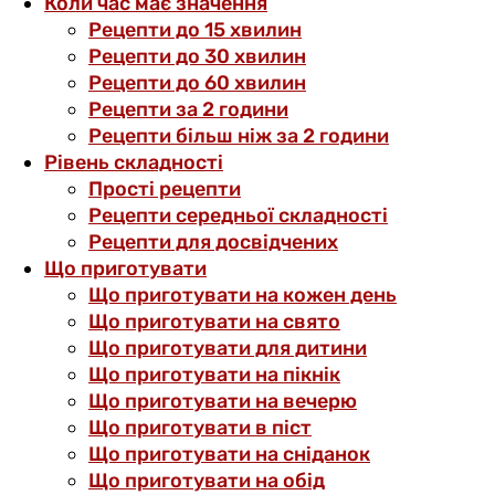
Коли час має значення
Рецепти до 15 хвилин
Рецепти до 30 хвилин
Рецепти до 60 хвилин
Рецепти за 2 години
Рецепти більш ніж за 2 години
Рівень складності
Прості рецепти
Рецепти середньої складності
Рецепти для досвідчених
Що приготувати
Що приготувати на кожен день
Що приготувати на свято
Що приготувати для дитини
Що приготувати на пікнік
Що приготувати на вечерю
Що приготувати в піст
Що приготувати на сніданок
Що приготувати на обід