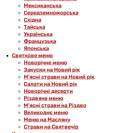
Мексиканська
Середземноморська
Східна
Тайська
Українська
Французька
Японська
Святкове меню
Новорічне меню
Закуски на Новий рік
М’ясні страви на Новий рік
Салати на Новий рік
Новорічні десерти
Різдвяне меню
М’ясні страви на Різдво
Великоднє меню
Меню на Масляну
Страви на Святвечір