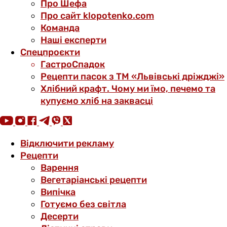
Про Шефа
Про сайт klopotenko.com
Команда
Наші експерти
Спецпроєкти
ГастроСпадок
Рецепти пасок з ТМ «Львівські дріжджі»
Хлібний крафт. Чому ми їмо, печемо та
купуємо хліб на заквасці
Відключити рекламу
Рецепти
Варення
Вегетаріанські рецепти
Випічка
Готуємо без світла
Десерти