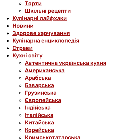
Торти
Шкільні рецепти
Кулінарні лайфхаки
Новини
Здорове харчування
Кулінарна енциклопедія
Страви
Кухні світу
Автентична українська кухня
Американська
Арабська
Баварська
Грузинська
Європейська
Індійська
Італійська
Китайська
Корейська
Кримськотатарська