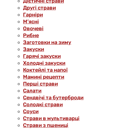
Дієтичні страви
Другі страви
Гарніри
М’ясні
Овочеві
Рибне
Заготовки на зиму
Закуски
Гарячі закуски
Холодні закуски
Коктейлі та напої
Мамині рецепти
Перші страви
Салати
Сендвічі та бутерброди
Солодкі страви
Соуси
Страви в мультиварці
Страви з пшениці