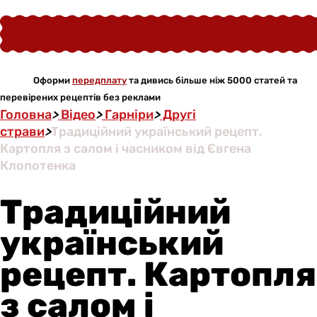
Оформи
передплату
та дивись більше ніж 5000 статей та
перевірених рецептів без реклами
Головна
>
Відео
>
Гарніри
>
Другі
страви
>
Традиційний український рецепт.
Картопля з салом і часником від Євгена
Клопотенка
Традиційний
український
рецепт. Картопля
з салом і