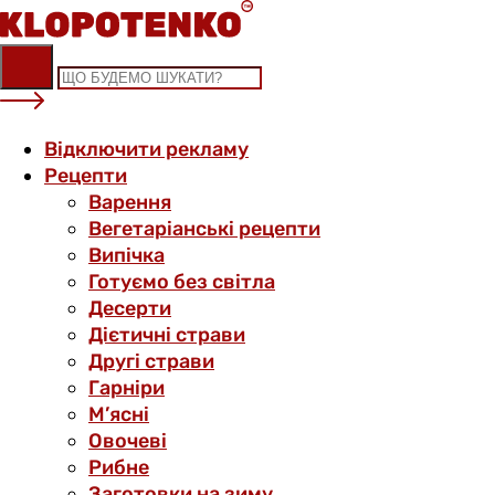
Skip
to
content
Відключити рекламу
Рецепти
Варення
Вегетаріанські рецепти
Випічка
Готуємо без світла
Десерти
Дієтичні страви
Другі страви
Гарніри
М’ясні
Овочеві
Рибне
Заготовки на зиму