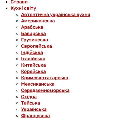
Страви
Кухні світу
Автентична українська кухня
Американська
Арабська
Баварська
Грузинська
Європейська
Індійська
Італійська
Китайська
Корейська
Кримськотатарська
Мексиканська
Середземноморська
Східна
Тайська
Українська
Французька