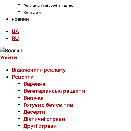
Реклама і співробітництво
Контакти
НОВИНИ
UA
RU
Увійти
Відключити рекламу
Рецепти
Варення
Вегетаріанські рецепти
Випічка
Готуємо без світла
Десерти
Дієтичні страви
Другі страви