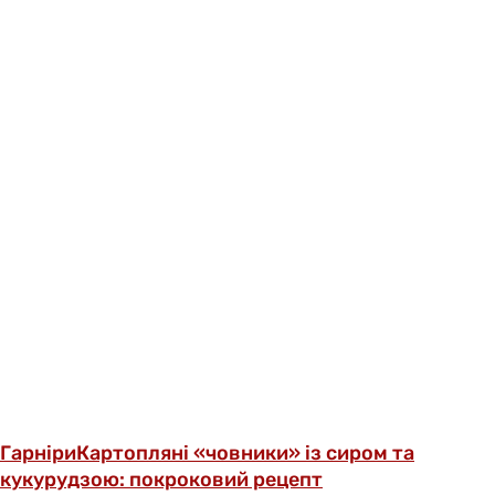
Гарніри
Картопляні «човники» із сиром та
кукурудзою: покроковий рецепт