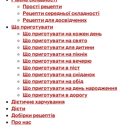
Прості рецепти
Рецепти середньої складності
Рецепти для досвідчених
Що приготувати
Що приготувати на кожен день
Що приготувати на свято
Що приготувати для дитини
Що приготувати на пікнік
Що приготувати на вечерю
Що приготувати в піст
Що приготувати на сніданок
Що приготувати на обід
Що приготувати на день народження
Що приготувати в дорогу
Дієтичне харчування
Дієти
Добірки рецептів
Про нас