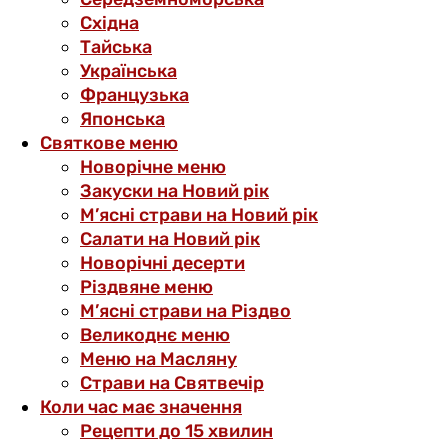
Східна
Тайська
Українська
Французька
Японська
Святкове меню
Новорічне меню
Закуски на Новий рік
М’ясні страви на Новий рік
Салати на Новий рік
Новорічні десерти
Різдвяне меню
М’ясні страви на Різдво
Великоднє меню
Меню на Масляну
Страви на Святвечір
Коли час має значення
Рецепти до 15 хвилин