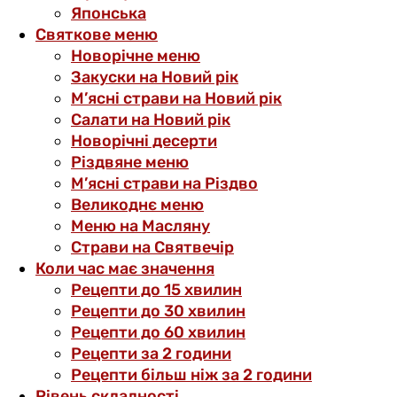
Японська
Святкове меню
Новорічне меню
Закуски на Новий рік
М’ясні страви на Новий рік
Салати на Новий рік
Новорічні десерти
Різдвяне меню
М’ясні страви на Різдво
Великоднє меню
Меню на Масляну
Страви на Святвечір
Коли час має значення
Рецепти до 15 хвилин
Рецепти до 30 хвилин
Рецепти до 60 хвилин
Рецепти за 2 години
Рецепти більш ніж за 2 години
Рівень складності