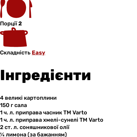
Порції
2
Складність
Easy
Інгредієнти
4 великі
картоплини
150 г
сала
1 ч.
л.
приправа часник ТМ Varto
1 ч.
л.
приправа хмелі-сунелі ТМ Varto
2 ст.
л.
соняшникової олії
¼ лимона
(за
бажанням)