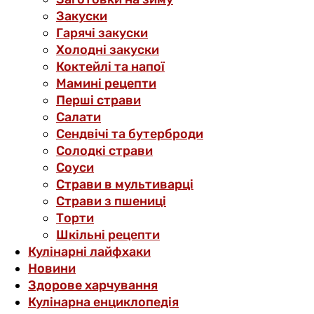
Закуски
Гарячі закуски
Холодні закуски
Коктейлі та напої
Мамині рецепти
Перші страви
Салати
Сендвічі та бутерброди
Солодкі страви
Соуси
Страви в мультиварці
Страви з пшениці
Торти
Шкільні рецепти
Кулінарні лайфхаки
Новини
Здорове харчування
Кулінарна енциклопедія