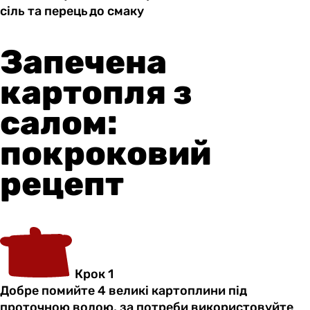
сіль та
перець до
смаку
Запечена
картопля з
салом:
покроковий
рецепт
Крок 1
Добре помийте 4 великі картоплини під
проточною водою, за потреби використовуйте