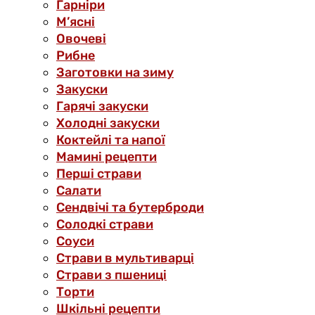
Гарніри
М’ясні
Овочеві
Рибне
Заготовки на зиму
Закуски
Гарячі закуски
Холодні закуски
Коктейлі та напої
Мамині рецепти
Перші страви
Салати
Сендвічі та бутерброди
Солодкі страви
Соуси
Страви в мультиварці
Страви з пшениці
Торти
Шкільні рецепти