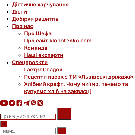
Дієтичне харчування
Дієти
Добірки рецептів
Про нас
Про Шефа
Про сайт klopotenko.com
Команда
Наші експерти
Спецпроєкти
ГастроСпадок
Рецепти пасок з ТМ «Львівські дріжджі»
Хлібний крафт. Чому ми їмо, печемо та
купуємо хліб на заквасці
×