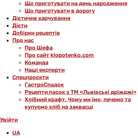
Що приготувати на день народження
Що приготувати в дорогу
Дієтичне харчування
Дієти
Добірки рецептів
Про нас
Про Шефа
Про сайт klopotenko.com
Команда
Наші експерти
Спецпроєкти
ГастроСпадок
Рецепти пасок з ТМ «Львівські дріжджі»
Хлібний крафт. Чому ми їмо, печемо та
купуємо хліб на заквасці
Увійти
UA