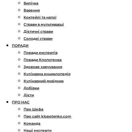
Випічка
Варення
Коктейлі та напої
Страви в мультиварці
Дієтичні страви
Солодкі страви
ПОРАДИ
Поради експертів
Поради Клопотенка
Здорове харчування
Кулінарна енциклопедія
Кулінарний довідник
Добірки
Дієти
ПРО НАС
Про Шефа
Про сайт klopotenko.com
Команда
Наші експерти