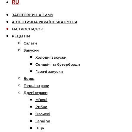
RU
ЗАГОТОВКИ НА ЗИМУ
АВТЕНТИЧНА УКРАЇНСЬКА КУХНЯ
ГАСТРОСПАДОК
РЕЦЕПТИ
Салати
Закуски
Холодні закуски
Сендвічі та бутерброди
Гарячі закуски
Борщ
Перші страви
Другі страви
М’ясні
Рибне
Овочеві
Гарніри
Піца