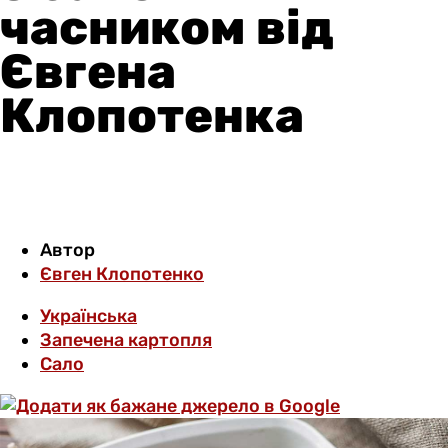
часником від
Євгена
Клопотенка
Автор
Євген Клопотенко
Українська
Запечена картопля
Сало