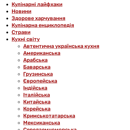
Кулінарні лайфхаки
Новини
Здорове харчування
Кулінарна енциклопедія
Страви
Кухні світу
Автентична українська кухня
Американська
Арабська
Баварська
Грузинська
Європейська
Індійська
Італійська
Китайська
Корейська
Кримськотатарська
Мексиканська
Середземноморська