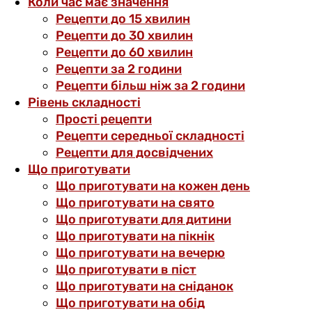
Коли час має значення
Рецепти до 15 хвилин
Рецепти до 30 хвилин
Рецепти до 60 хвилин
Рецепти за 2 години
Рецепти більш ніж за 2 години
Рівень складності
Прості рецепти
Рецепти середньої складності
Рецепти для досвідчених
Що приготувати
Що приготувати на кожен день
Що приготувати на свято
Що приготувати для дитини
Що приготувати на пікнік
Що приготувати на вечерю
Що приготувати в піст
Що приготувати на сніданок
Що приготувати на обід