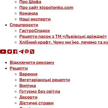
Про Шефа
Про сайт klopotenko.com
Команда
Наші експерти
Спецпроєкти
ГастроСпадок
Рецепти пасок з ТМ «Львівські дріжджі»
Хлібний крафт. Чому ми їмо, печемо та к
Відключити рекламу
Рецепти
Варення
Вегетаріанські рецепти
Випічка
Готуємо без світла
Десерти
Дієтичні страви