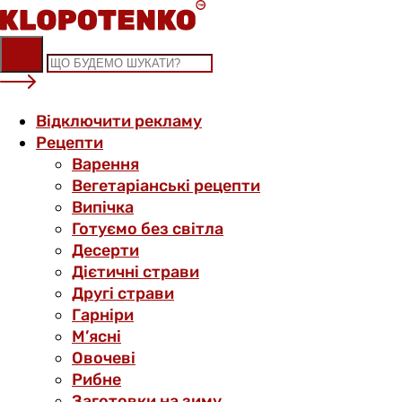
Skip
to
content
Відключити рекламу
Рецепти
Варення
Вегетаріанські рецепти
Випічка
Готуємо без світла
Десерти
Дієтичні страви
Другі страви
Гарніри
М’ясні
Овочеві
Рибне
Заготовки на зиму