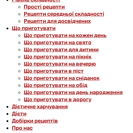
Прості рецепти
Рецепти середньої складності
Рецепти для досвідчених
Що приготувати
Що приготувати на кожен день
Що приготувати на свято
Що приготувати для дитини
Що приготувати на пікнік
Що приготувати на вечерю
Що приготувати в піст
Що приготувати на сніданок
Що приготувати на обід
Що приготувати на день народження
Що приготувати в дорогу
Дієтичне харчування
Дієти
Добірки рецептів
Про нас