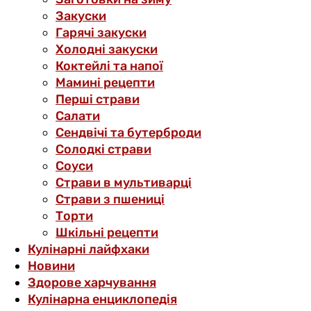
Закуски
Гарячі закуски
Холодні закуски
Коктейлі та напої
Мамині рецепти
Перші страви
Салати
Сендвічі та бутерброди
Солодкі страви
Соуси
Страви в мультиварці
Страви з пшениці
Торти
Шкільні рецепти
Кулінарні лайфхаки
Новини
Здорове харчування
Кулінарна енциклопедія