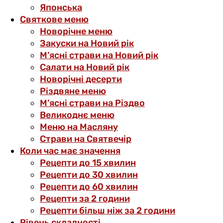
Японська
Святкове меню
Новорічне меню
Закуски на Новий рік
М’ясні страви на Новий рік
Салати на Новий рік
Новорічні десерти
Різдвяне меню
М’ясні страви на Різдво
Великоднє меню
Меню на Масляну
Страви на Святвечір
Коли час має значення
Рецепти до 15 хвилин
Рецепти до 30 хвилин
Рецепти до 60 хвилин
Рецепти за 2 години
Рецепти більш ніж за 2 години
Рівень складності