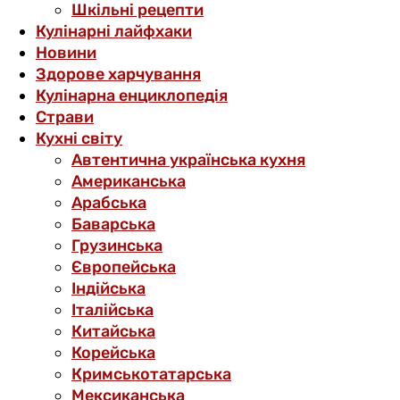
Шкільні рецепти
Кулінарні лайфхаки
Новини
Здорове харчування
Кулінарна енциклопедія
Страви
Кухні світу
Автентична українська кухня
Американська
Арабська
Баварська
Грузинська
Європейська
Індійська
Італійська
Китайська
Корейська
Кримськотатарська
Мексиканська