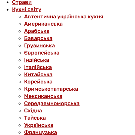
Страви
Кухні світу
Автентична українська кухня
Американська
Арабська
Баварська
Грузинська
Європейська
Індійська
Італійська
Китайська
Корейська
Кримськотатарська
Мексиканська
Середземноморська
Східна
Тайська
Українська
Французька