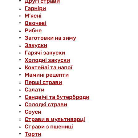
Другі страви
Гарніри
М’ясні
Овочеві
Рибне
Заготовки на зиму
Закуски
Гарячі закуски
Холодні закуски
Коктейлі та напої
Мамині рецепти
Перші страви
Салати
Сендвічі та бутерброди
Солодкі страви
Соуси
Страви в мультиварці
Страви з пшениці
Торти