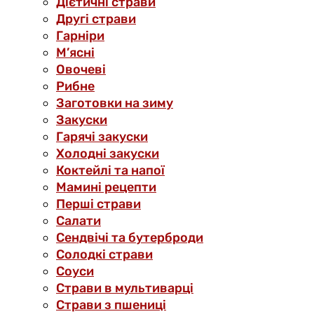
Дієтичні страви
Другі страви
Гарніри
М’ясні
Овочеві
Рибне
Заготовки на зиму
Закуски
Гарячі закуски
Холодні закуски
Коктейлі та напої
Мамині рецепти
Перші страви
Салати
Сендвічі та бутерброди
Солодкі страви
Соуси
Страви в мультиварці
Страви з пшениці