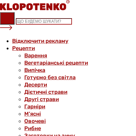
Skip
to
content
Відключити рекламу
Рецепти
Варення
Вегетаріанські рецепти
Випічка
Готуємо без світла
Десерти
Дієтичні страви
Другі страви
Гарніри
М’ясні
Овочеві
Рибне
Заготовки на зиму