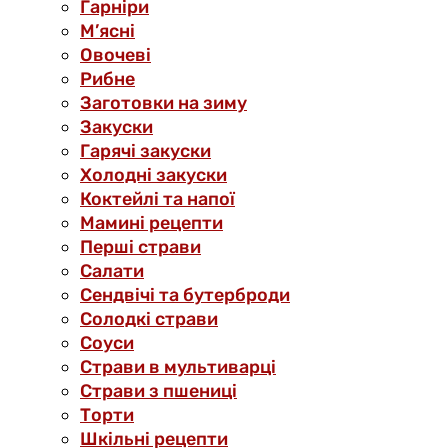
Гарніри
М’ясні
Овочеві
Рибне
Заготовки на зиму
Закуски
Гарячі закуски
Холодні закуски
Коктейлі та напої
Мамині рецепти
Перші страви
Салати
Сендвічі та бутерброди
Солодкі страви
Соуси
Страви в мультиварці
Страви з пшениці
Торти
Шкільні рецепти