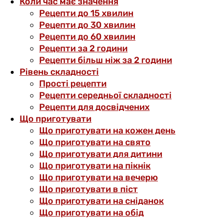
Коли час має значення
Рецепти до 15 хвилин
Рецепти до 30 хвилин
Рецепти до 60 хвилин
Рецепти за 2 години
Рецепти більш ніж за 2 години
Рівень складності
Прості рецепти
Рецепти середньої складності
Рецепти для досвідчених
Що приготувати
Що приготувати на кожен день
Що приготувати на свято
Що приготувати для дитини
Що приготувати на пікнік
Що приготувати на вечерю
Що приготувати в піст
Що приготувати на сніданок
Що приготувати на обід