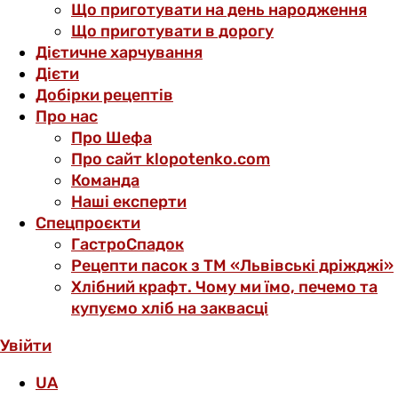
Що приготувати на день народження
Що приготувати в дорогу
Дієтичне харчування
Дієти
Добірки рецептів
Про нас
Про Шефа
Про сайт klopotenko.com
Команда
Наші експерти
Спецпроєкти
ГастроСпадок
Рецепти пасок з ТМ «Львівські дріжджі»
Хлібний крафт. Чому ми їмо, печемо та
купуємо хліб на заквасці
Увійти
UA