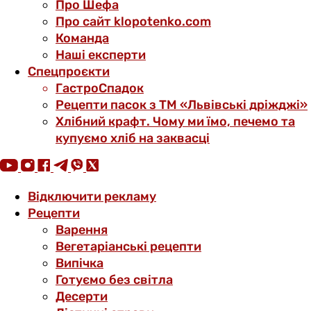
Про Шефа
Про сайт klopotenko.com
Команда
Наші експерти
Спецпроєкти
ГастроСпадок
Рецепти пасок з ТМ «Львівські дріжджі»
Хлібний крафт. Чому ми їмо, печемо та
купуємо хліб на заквасці
Відключити рекламу
Рецепти
Варення
Вегетаріанські рецепти
Випічка
Готуємо без світла
Десерти