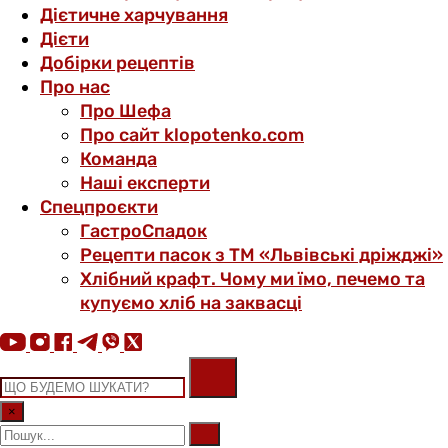
Дієтичне харчування
Дієти
Добірки рецептів
Про нас
Про Шефа
Про сайт klopotenko.com
Команда
Наші експерти
Спецпроєкти
ГастроСпадок
Рецепти пасок з ТМ «Львівські дріжджі»
Хлібний крафт. Чому ми їмо, печемо та
купуємо хліб на заквасці
×