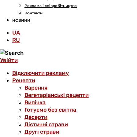
Реклама і співробітництво
Контакти
НОВИНИ
UA
RU
Увійти
Відключити рекламу
Рецепти
Варення
Вегетаріанські рецепти
Випічка
Готуємо без світла
Десерти
Дієтичні страви
Другі страви