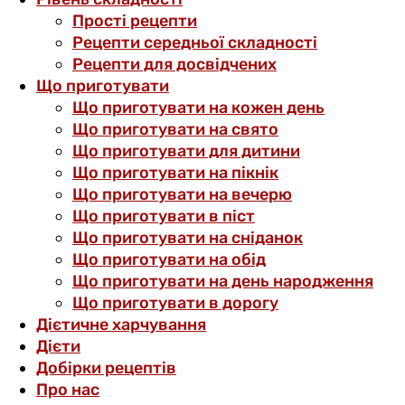
Прості рецепти
Рецепти середньої складності
Рецепти для досвідчених
Що приготувати
Що приготувати на кожен день
Що приготувати на свято
Що приготувати для дитини
Що приготувати на пікнік
Що приготувати на вечерю
Що приготувати в піст
Що приготувати на сніданок
Що приготувати на обід
Що приготувати на день народження
Що приготувати в дорогу
Дієтичне харчування
Дієти
Добірки рецептів
Про нас