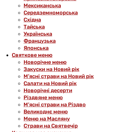
Мексиканська
Середземноморська
Східна
Тайська
Українська
Французька
Японська
Святкове меню
Новорічне меню
Закуски на Новий рік
М’ясні страви на Новий рік
Салати на Новий рік
Новорічні десерти
Різдвяне меню
М’ясні страви на Різдво
Великоднє меню
Меню на Масляну
Страви на Святвечір