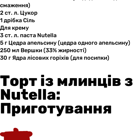
смаження)
2 ст.
л.
Цукор
1 дрібка
Сіль
Для крему
3 ст.
л.
паста Nutella
5 г
Цедра
апельсину (цедра одного апельсину)
250 мл
Вершки
(33% жирності)
30 г
Ядра
лісових горіхів (для посипки)
Торт із млинців з
Nutella:
Приготування