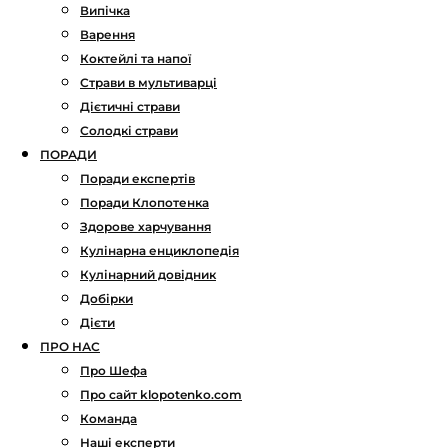
Випічка
Варення
Коктейлі та напої
Страви в мультиварці
Дієтичні страви
Солодкі страви
ПОРАДИ
Поради експертів
Поради Клопотенка
Здорове харчування
Кулінарна енциклопедія
Кулінарний довідник
Добірки
Дієти
ПРО НАС
Про Шефа
Про сайт klopotenko.com
Команда
Наші експерти