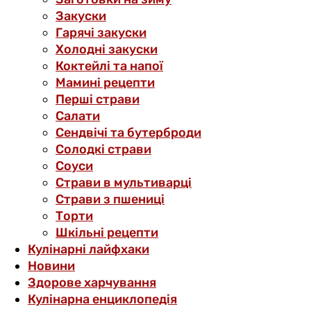
Закуски
Гарячі закуски
Холодні закуски
Коктейлі та напої
Мамині рецепти
Перші страви
Салати
Сендвічі та бутерброди
Солодкі страви
Соуси
Страви в мультиварці
Страви з пшениці
Торти
Шкільні рецепти
Кулінарні лайфхаки
Новини
Здорове харчування
Кулінарна енциклопедія