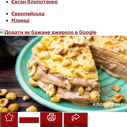
Євген Клопотенко
Європейська
Млинці
Зберегти
Оцінити
Друкувати
Поділитись