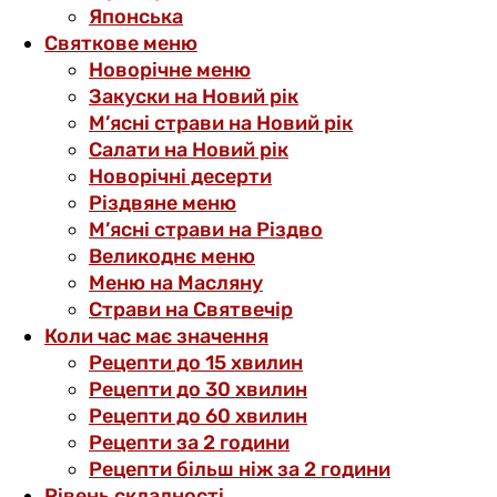
Японська
Святкове меню
Новорічне меню
Закуски на Новий рік
М’ясні страви на Новий рік
Салати на Новий рік
Новорічні десерти
Різдвяне меню
М’ясні страви на Різдво
Великоднє меню
Меню на Масляну
Страви на Святвечір
Коли час має значення
Рецепти до 15 хвилин
Рецепти до 30 хвилин
Рецепти до 60 хвилин
Рецепти за 2 години
Рецепти більш ніж за 2 години
Рівень складності