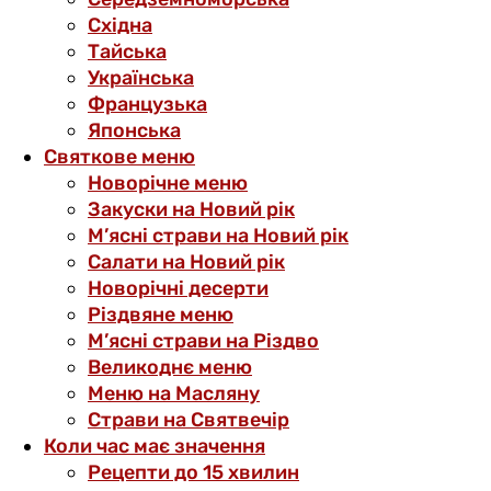
Східна
Тайська
Українська
Французька
Японська
Святкове меню
Новорічне меню
Закуски на Новий рік
М’ясні страви на Новий рік
Салати на Новий рік
Новорічні десерти
Різдвяне меню
М’ясні страви на Різдво
Великоднє меню
Меню на Масляну
Страви на Святвечір
Коли час має значення
Рецепти до 15 хвилин