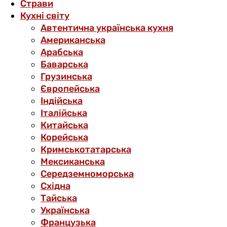
Страви
Кухні світу
Автентична українська кухня
Американська
Арабська
Баварська
Грузинська
Європейська
Індійська
Італійська
Китайська
Корейська
Кримськотатарська
Мексиканська
Середземноморська
Східна
Тайська
Українська
Французька