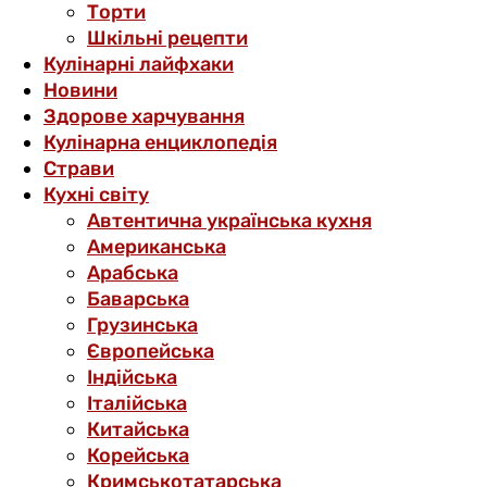
Торти
Шкільні рецепти
Кулінарні лайфхаки
Новини
Здорове харчування
Кулінарна енциклопедія
Страви
Кухні світу
Автентична українська кухня
Американська
Арабська
Баварська
Грузинська
Європейська
Індійська
Італійська
Китайська
Корейська
Кримськотатарська