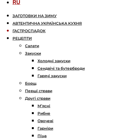
RU
ЗАГОТОВКИ НА ЗИМУ
АВТЕНТИЧНА УКРАЇНСЬКА КУХНЯ
ГАСТРОСПАДОК
РЕЦЕПТИ
Салати
Закуски
Холодні закуски
Сендвічі та бутерброди
Гарячі закуски
Борщ
Перші страви
Другі страви
М’ясні
Рибне
Овочеві
Гарніри
Піца