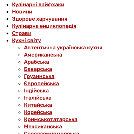
Кулінарні лайфхаки
Новини
Здорове харчування
Кулінарна енциклопедія
Страви
Кухні світу
Автентична українська кухня
Американська
Арабська
Баварська
Грузинська
Європейська
Індійська
Італійська
Китайська
Корейська
Кримськотатарська
Мексиканська
Середземноморська