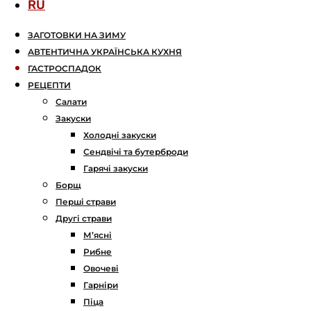
RU
ЗАГОТОВКИ НА ЗИМУ
АВТЕНТИЧНА УКРАЇНСЬКА КУХНЯ
ГАСТРОСПАДОК
РЕЦЕПТИ
Салати
Закуски
Холодні закуски
Сендвічі та бутерброди
Гарячі закуски
Борщ
Перші страви
Другі страви
М’ясні
Рибне
Овочеві
Гарніри
Піца