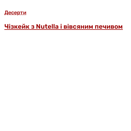
Десерти
Чізкейк з Nutella і вівсяним печивом