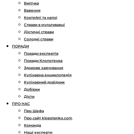
Випічка
Варення
Коктейлі та напої
Страви в мультиварці
Дієтичні страви
Солодкі страви
ПОРАДИ
Поради експертів
Поради Клопотенка
Здорове харчування
Кулінарна енциклопедія
Кулінарний довідник
Добірки
Дієти
ПРО НАС
Про Шефа
Про сайт klopotenko.com
Команда
Наші експерти