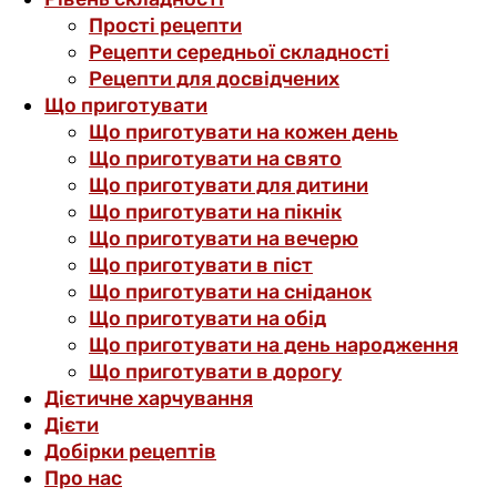
Прості рецепти
Рецепти середньої складності
Рецепти для досвідчених
Що приготувати
Що приготувати на кожен день
Що приготувати на свято
Що приготувати для дитини
Що приготувати на пікнік
Що приготувати на вечерю
Що приготувати в піст
Що приготувати на сніданок
Що приготувати на обід
Що приготувати на день народження
Що приготувати в дорогу
Дієтичне харчування
Дієти
Добірки рецептів
Про нас