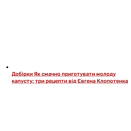
Добірки
Як смачно приготувати молоду
капусту: три рецепти від Євгена Клопотенка