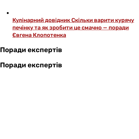
Кулінарний довідник
Скільки варити курячу
печінку та як зробити це смачно — поради
Євгена Клопотенка
Поради експертів
Поради експертів