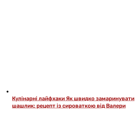
Кулінарні лайфхаки
Як швидко замаринувати
шашлик: рецепт із сироваткою від Валери