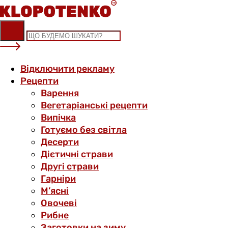
Skip
to
content
Відключити рекламу
Рецепти
Варення
Вегетаріанські рецепти
Випічка
Готуємо без світла
Десерти
Дієтичні страви
Другі страви
Гарніри
М’ясні
Овочеві
Рибне
Заготовки на зиму