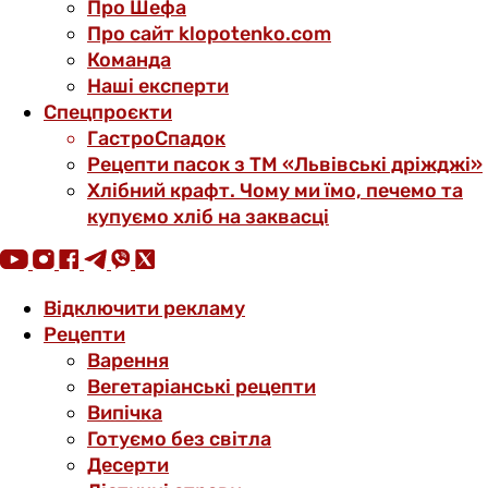
Про Шефа
Про сайт klopotenko.com
Команда
Наші експерти
Спецпроєкти
ГастроСпадок
Рецепти пасок з ТМ «Львівські дріжджі»
Хлібний крафт. Чому ми їмо, печемо та
купуємо хліб на заквасці
Відключити рекламу
Рецепти
Варення
Вегетаріанські рецепти
Випічка
Готуємо без світла
Десерти