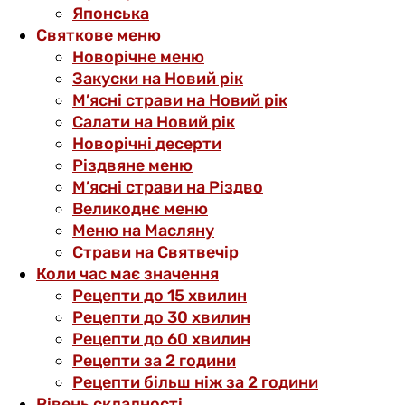
Японська
Святкове меню
Новорічне меню
Закуски на Новий рік
М’ясні страви на Новий рік
Салати на Новий рік
Новорічні десерти
Різдвяне меню
М’ясні страви на Різдво
Великоднє меню
Меню на Масляну
Страви на Святвечір
Коли час має значення
Рецепти до 15 хвилин
Рецепти до 30 хвилин
Рецепти до 60 хвилин
Рецепти за 2 години
Рецепти більш ніж за 2 години
Рівень складності