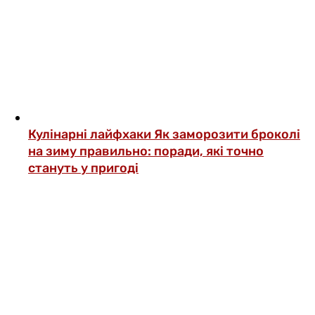
Кулінарні лайфхаки
Як заморозити броколі
на зиму правильно: поради, які точно
стануть у пригоді