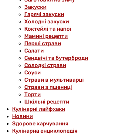
Закуски
Гарячі закуски
Холодні закуски
Коктейлі та напої
Мамині рецепти
Перші страви
Салати
Сендвічі та бутерброди
Солодкі страви
Соуси
Страви в мультиварці
Страви з пшениці
Торти
Шкільні рецепти
Кулінарні лайфхаки
Новини
Здорове харчування
Кулінарна енциклопедія