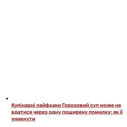
Кулінарні лайфхаки
Гороховий суп може не
вдатися через одну поширену помилку: як її
уникнути