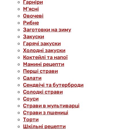
Гарніри
М’ясні
Овочеві
Рибне
Заготовки на зиму
Закуски
Гарячі закуски
Холодні закуски
Коктейлі та напої
Мамині рецепти
Перші страви
Салати
Сендвічі та бутерброди
Солодкі страви
Соуси
Страви в мультиварці
Страви з пшениці
Торти
Шкільні рецепти