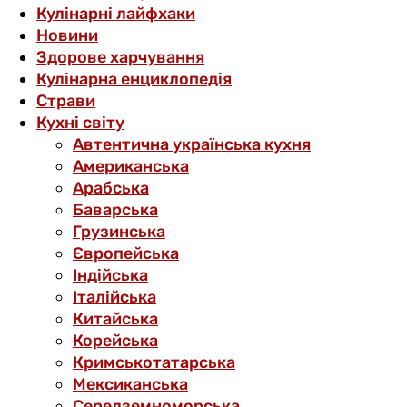
Кулінарні лайфхаки
Новини
Здорове харчування
Кулінарна енциклопедія
Страви
Кухні світу
Автентична українська кухня
Американська
Арабська
Баварська
Грузинська
Європейська
Індійська
Італійська
Китайська
Корейська
Кримськотатарська
Мексиканська
Середземноморська