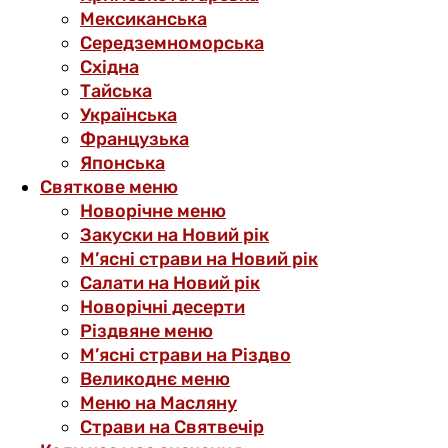
Мексиканська
Середземноморська
Східна
Тайська
Українська
Французька
Японська
Святкове меню
Новорічне меню
Закуски на Новий рік
М’ясні страви на Новий рік
Салати на Новий рік
Новорічні десерти
Різдвяне меню
М’ясні страви на Різдво
Великоднє меню
Меню на Масляну
Страви на Святвечір