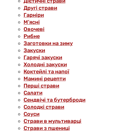
Дієтичні страви
Другі страви
Гарніри
М’ясні
Овочеві
Рибне
Заготовки на зиму
Закуски
Гарячі закуски
Холодні закуски
Коктейлі та напої
Мамині рецепти
Перші страви
Салати
Сендвічі та бутерброди
Солодкі страви
Соуси
Страви в мультиварці
Страви з пшениці