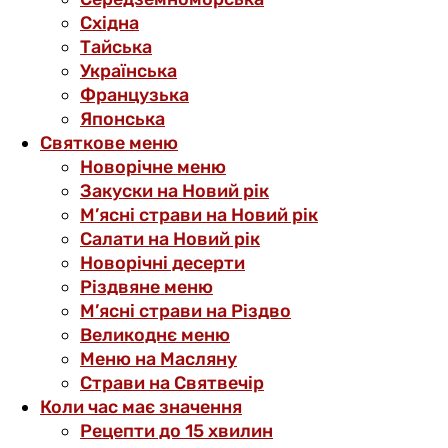
Східна
Тайська
Українська
Французька
Японська
Святкове меню
Новорічне меню
Закуски на Новий рік
М’ясні страви на Новий рік
Салати на Новий рік
Новорічні десерти
Різдвяне меню
М’ясні страви на Різдво
Великоднє меню
Меню на Масляну
Страви на Святвечір
Коли час має значення
Рецепти до 15 хвилин