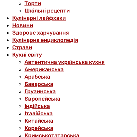
Торти
Шкільні рецепти
Кулінарні лайфхаки
Новини
Здорове харчування
Кулінарна енциклопедія
Страви
Кухні світу
Автентична українська кухня
Американська
Арабська
Баварська
Грузинська
Європейська
Індійська
Італійська
Китайська
Корейська
Кримськотатарська