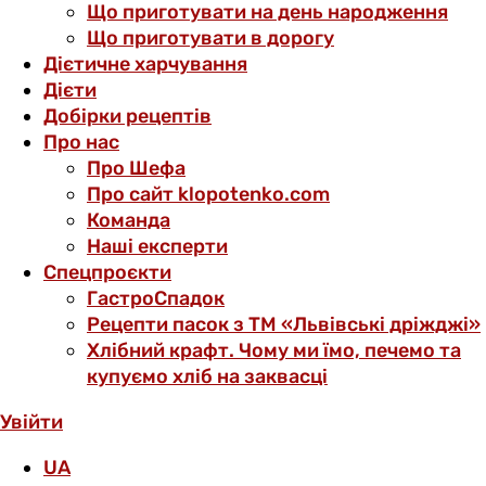
Що приготувати на день народження
Що приготувати в дорогу
Дієтичне харчування
Дієти
Добірки рецептів
Про нас
Про Шефа
Про сайт klopotenko.com
Команда
Наші експерти
Спецпроєкти
ГастроСпадок
Рецепти пасок з ТМ «Львівські дріжджі»
Хлібний крафт. Чому ми їмо, печемо та
купуємо хліб на заквасці
Увійти
UA