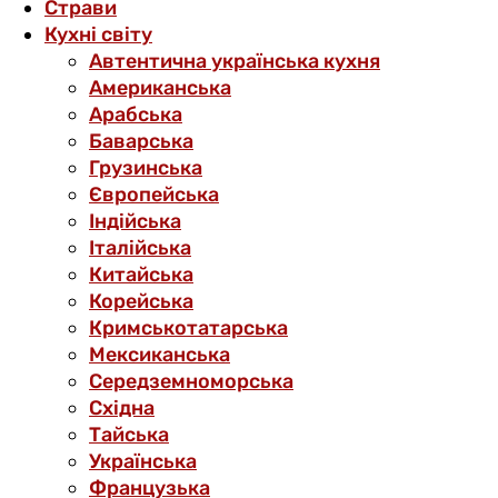
Страви
Кухні світу
Автентична українська кухня
Американська
Арабська
Баварська
Грузинська
Європейська
Індійська
Італійська
Китайська
Корейська
Кримськотатарська
Мексиканська
Середземноморська
Східна
Тайська
Українська
Французька