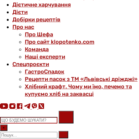
Дієтичне харчування
Дієти
Добірки рецептів
Про нас
Про Шефа
Про сайт klopotenko.com
Команда
Наші експерти
Спецпроєкти
ГастроСпадок
Рецепти пасок з ТМ «Львівські дріжджі»
Хлібний крафт. Чому ми їмо, печемо та
купуємо хліб на заквасці
×