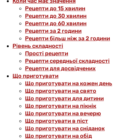
Коли час має значення
Рецепти до 15 хвилин
Рецепти до 30 хвилин
Рецепти до 60 хвилин
Рецепти за 2 години
Рецепти більш ніж за 2 години
Рівень складності
Прості рецепти
Рецепти середньої складності
Рецепти для досвідчених
Що приготувати
Що приготувати на кожен день
Що приготувати на свято
Що приготувати для дитини
Що приготувати на пікнік
Що приготувати на вечерю
Що приготувати в піст
Що приготувати на сніданок
Що приготувати на обід