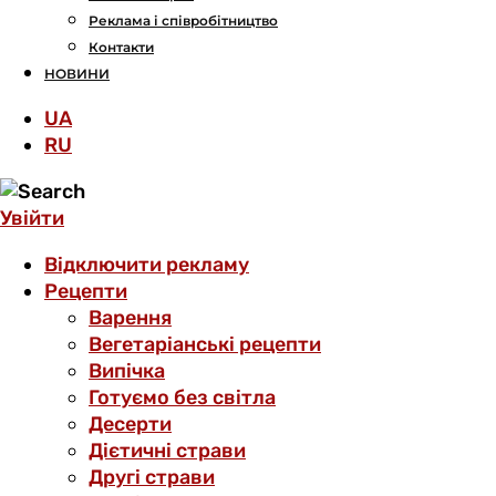
Реклама і співробітництво
Контакти
НОВИНИ
UA
RU
Увійти
Відключити рекламу
Рецепти
Варення
Вегетаріанські рецепти
Випічка
Готуємо без світла
Десерти
Дієтичні страви
Другі страви