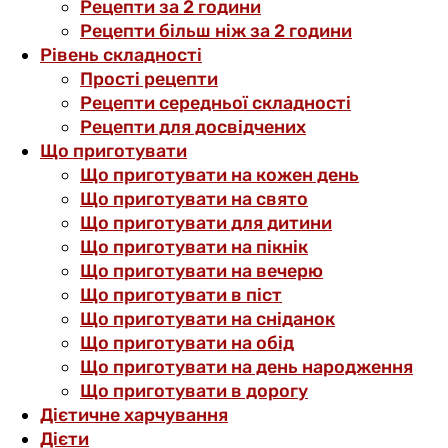
Рецепти за 2 години
Рецепти більш ніж за 2 години
Рівень складності
Прості рецепти
Рецепти середньої складності
Рецепти для досвідчених
Що приготувати
Що приготувати на кожен день
Що приготувати на свято
Що приготувати для дитини
Що приготувати на пікнік
Що приготувати на вечерю
Що приготувати в піст
Що приготувати на сніданок
Що приготувати на обід
Що приготувати на день народження
Що приготувати в дорогу
Дієтичне харчування
Дієти