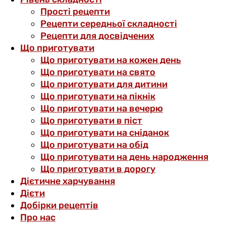
Прості рецепти
Рецепти середньої складності
Рецепти для досвідчених
Що приготувати
Що приготувати на кожен день
Що приготувати на свято
Що приготувати для дитини
Що приготувати на пікнік
Що приготувати на вечерю
Що приготувати в піст
Що приготувати на сніданок
Що приготувати на обід
Що приготувати на день народження
Що приготувати в дорогу
Дієтичне харчування
Дієти
Добірки рецептів
Про нас