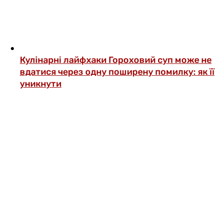
Кулінарні лайфхаки
Гороховий суп може не
вдатися через одну поширену помилку: як її
уникнути