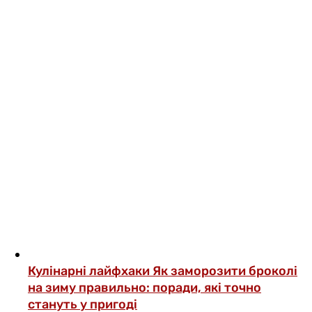
Кулінарні лайфхаки
Як заморозити броколі
на зиму правильно: поради, які точно
стануть у пригоді