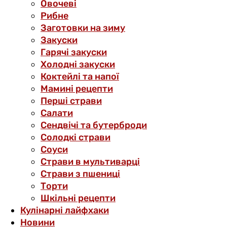
Овочеві
Рибне
Заготовки на зиму
Закуски
Гарячі закуски
Холодні закуски
Коктейлі та напої
Мамині рецепти
Перші страви
Салати
Сендвічі та бутерброди
Солодкі страви
Соуси
Страви в мультиварці
Страви з пшениці
Торти
Шкільні рецепти
Кулінарні лайфхаки
Новини