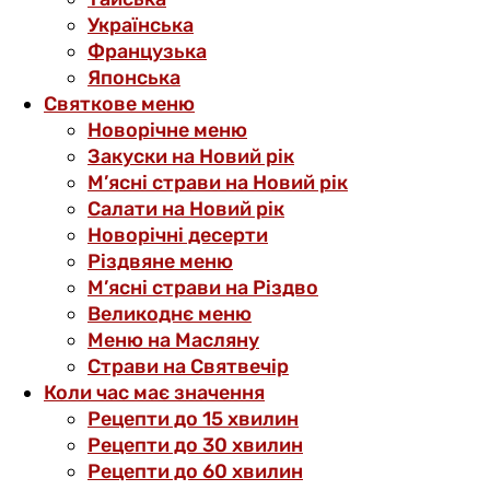
Українська
Французька
Японська
Святкове меню
Новорічне меню
Закуски на Новий рік
М’ясні страви на Новий рік
Салати на Новий рік
Новорічні десерти
Різдвяне меню
М’ясні страви на Різдво
Великоднє меню
Меню на Масляну
Страви на Святвечір
Коли час має значення
Рецепти до 15 хвилин
Рецепти до 30 хвилин
Рецепти до 60 хвилин