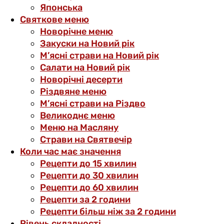
Японська
Святкове меню
Новорічне меню
Закуски на Новий рік
М’ясні страви на Новий рік
Салати на Новий рік
Новорічні десерти
Різдвяне меню
М’ясні страви на Різдво
Великоднє меню
Меню на Масляну
Страви на Святвечір
Коли час має значення
Рецепти до 15 хвилин
Рецепти до 30 хвилин
Рецепти до 60 хвилин
Рецепти за 2 години
Рецепти більш ніж за 2 години
Рівень складності