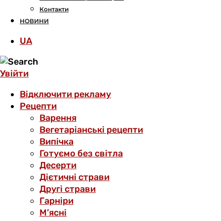
Контакти
НОВИНИ
UA
Увійти
Відключити рекламу
Рецепти
Варення
Вегетаріанські рецепти
Випічка
Готуємо без світла
Десерти
Дієтичні страви
Другі страви
Гарніри
М’ясні