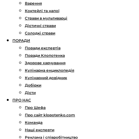
Варення
Коктейлі та напої
Страви в мультиварці
Дієтичні страви
Солодкі страви
ПОРАДИ
Поради експертів
Поради Клопотенка
Здорове харчування
Кулінарна енциклопедія
Кулінарний довідник
Добірки
Дієти
ПРО НАС
Про Шефа
Про сайт klopotenko.com
Команда
Наші експерти
Реклама і співробітництво