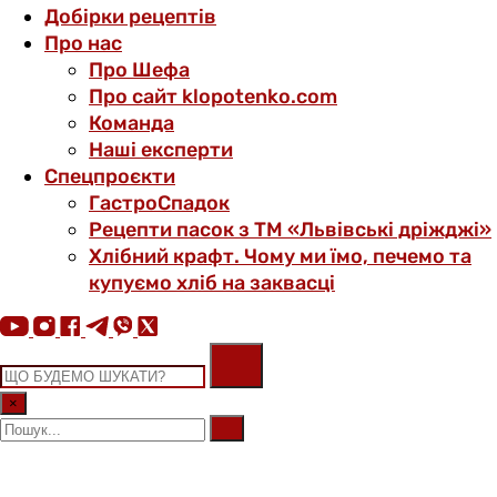
Добірки рецептів
Про нас
Про Шефа
Про сайт klopotenko.com
Команда
Наші експерти
Спецпроєкти
ГастроСпадок
Рецепти пасок з ТМ «Львівські дріжджі»
Хлібний крафт. Чому ми їмо, печемо та
купуємо хліб на заквасці
×