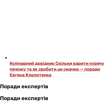
Кулінарний довідник
Скільки варити курячу
печінку та як зробити це смачно — поради
Євгена Клопотенка
Поради експертів
Поради експертів