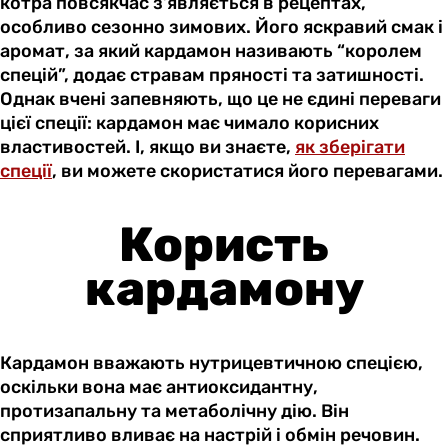
котра повсякчас з’являється в рецептах,
особливо сезонно зимових. Його яскравий смак і
аромат, за який кардамон називають “королем
спецій”, додає стравам пряності та затишності.
Однак вчені запевняють, що це не єдині переваги
цієї спеції: кардамон має чимало корисних
властивостей. І, якщо ви знаєте,
як зберігати
спеції
, ви можете скористатися його перевагами.
Користь
кардамону
Кардамон вважають нутрицевтичною спецією,
оскільки вона має антиоксидантну,
протизапальну та метаболічну дію. Він
сприятливо вливає на настрій і обмін речовин.