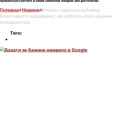
проконсультуйтеся зі своїм сімейним лікарем або дієтологом.
Головна
>
Новини
>
Спеція і корисна добавка.
Властивості кардамону, які роблять його цінним
інгредієнтом
Теги: