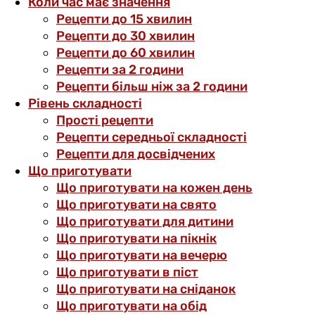
Коли час має значення
Рецепти до 15 хвилин
Рецепти до 30 хвилин
Рецепти до 60 хвилин
Рецепти за 2 години
Рецепти більш ніж за 2 години
Рівень складності
Прості рецепти
Рецепти середньої складності
Рецепти для досвідчених
Що приготувати
Що приготувати на кожен день
Що приготувати на свято
Що приготувати для дитини
Що приготувати на пікнік
Що приготувати на вечерю
Що приготувати в піст
Що приготувати на сніданок
Що приготувати на обід