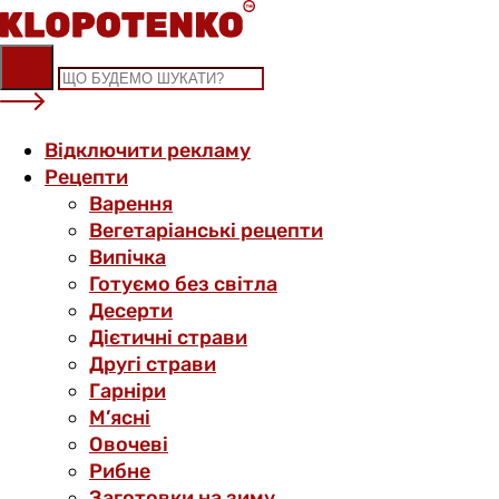
Skip
to
content
Відключити рекламу
Рецепти
Варення
Вегетаріанські рецепти
Випічка
Готуємо без світла
Десерти
Дієтичні страви
Другі страви
Гарніри
М’ясні
Овочеві
Рибне
Заготовки на зиму