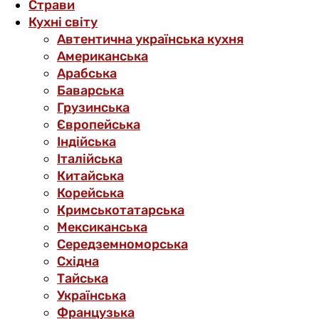
Страви
Кухні світу
Автентична українська кухня
Американська
Арабська
Баварська
Грузинська
Європейська
Індійська
Італійська
Китайська
Корейська
Кримськотатарська
Мексиканська
Середземноморська
Східна
Тайська
Українська
Французька