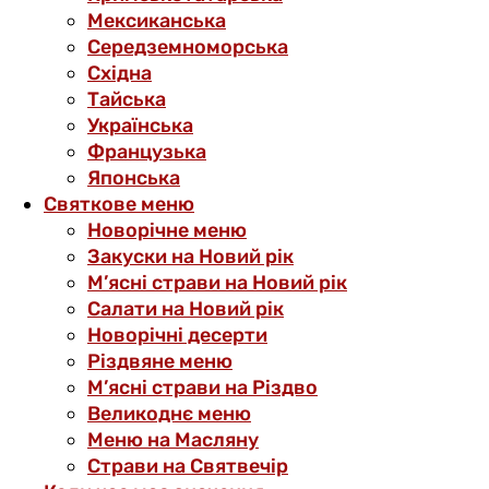
Мексиканська
Середземноморська
Східна
Тайська
Українська
Французька
Японська
Святкове меню
Новорічне меню
Закуски на Новий рік
М’ясні страви на Новий рік
Салати на Новий рік
Новорічні десерти
Різдвяне меню
М’ясні страви на Різдво
Великоднє меню
Меню на Масляну
Страви на Святвечір