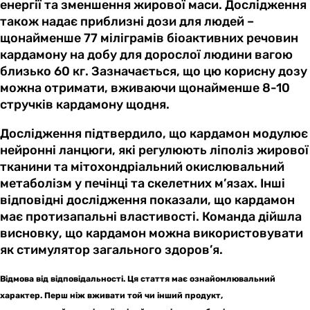
енергії та зменшення жирової маси. Дослідження
також надає приблизні дози для людей –
щонайменше 77 міліграмів біоактивних речовин
кардамону на добу для дорослої людини вагою
близько 60 кг. Зазначається, що цю корисну дозу
можна отримати, вживаючи щонайменше 8-10
стручків кардамону щодня.
Дослідження підтвердило, що кардамон модулює
нейронні ланцюги, які регулюють ліполіз жирової
тканини та мітохондріальний окислювальний
метаболізм у печінці та скелетних м’язах. Інші
відповідні дослідження показали, що кардамон
має протизапальні властивості. Команда дійшла
висновку, що кардамон можна використовувати
як стимулятор загального здоров’я.
Відмова від відповідальності. Ця стаття має ознайомлювальний
характер. Перш ніж вживати той чи інший продукт,