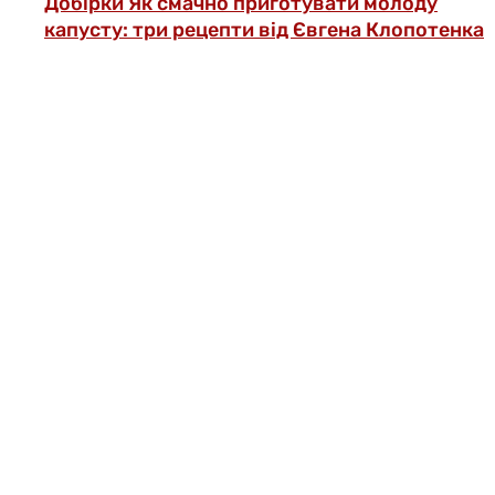
Добірки
Як смачно приготувати молоду
капусту: три рецепти від Євгена Клопотенка