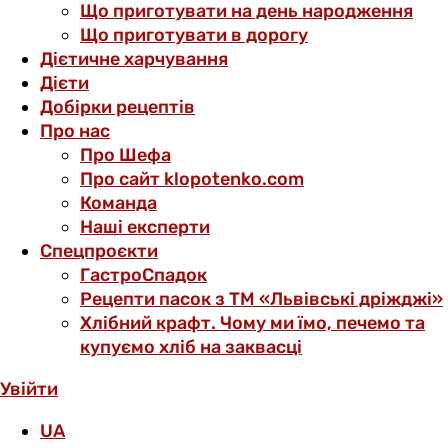
Що приготувати на день народження
Що приготувати в дорогу
Дієтичне харчування
Дієти
Добірки рецептів
Про нас
Про Шефа
Про сайт klopotenko.com
Команда
Наші експерти
Спецпроєкти
ГастроСпадок
Рецепти пасок з ТМ «Львівські дріжджі»
Хлібний крафт. Чому ми їмо, печемо та
купуємо хліб на заквасці
Увійти
UA