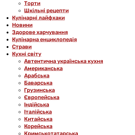
Торти
Шкільні рецепти
Кулінарні лайфхаки
Новини
Здорове харчування
Кулінарна енциклопедія
Страви
Кухні світу
Автентична українська кухня
Американська
Арабська
Баварська
Грузинська
Європейська
Індійська
Італійська
Китайська
Корейська
Кримськотатарська