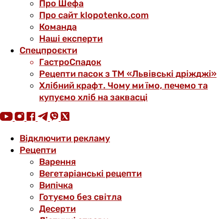
Про Шефа
Про сайт klopotenko.com
Команда
Наші експерти
Спецпроєкти
ГастроСпадок
Рецепти пасок з ТМ «Львівські дріжджі»
Хлібний крафт. Чому ми їмо, печемо та
купуємо хліб на заквасці
Відключити рекламу
Рецепти
Варення
Вегетаріанські рецепти
Випічка
Готуємо без світла
Десерти