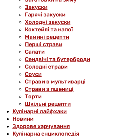
Закуски
Гарячі закуски
Холодні закуски
Коктейлі та напої
Мамині рецепти
Перші страви
Салати
Сендвічі та бутерброди
Солодкі страви
Соуси
Страви в мультиварці
Страви з пшениці
Торти
Шкільні рецепти
Кулінарні лайфхаки
Новини
Здорове харчування
Кулінарна енциклопедія