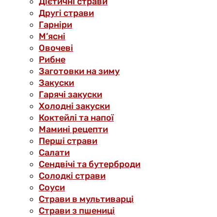
Дієтичні страви
Другі страви
Гарніри
М’ясні
Овочеві
Рибне
Заготовки на зиму
Закуски
Гарячі закуски
Холодні закуски
Коктейлі та напої
Мамині рецепти
Перші страви
Салати
Сендвічі та бутерброди
Солодкі страви
Соуси
Страви в мультиварці
Страви з пшениці