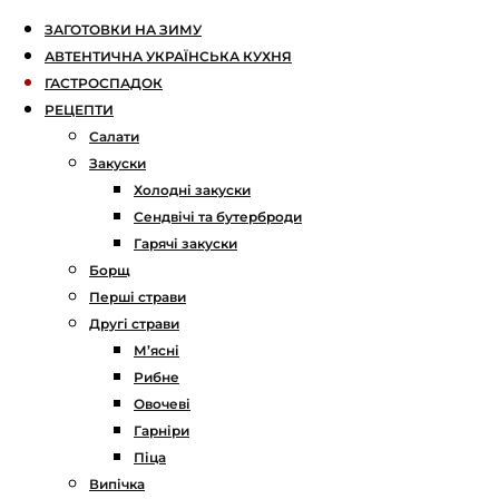
ЗАГОТОВКИ НА ЗИМУ
АВТЕНТИЧНА УКРАЇНСЬКА КУХНЯ
ГАСТРОСПАДОК
РЕЦЕПТИ
Салати
Закуски
Холодні закуски
Сендвічі та бутерброди
Гарячі закуски
Борщ
Перші страви
Другі страви
М’ясні
Рибне
Овочеві
Гарніри
Піца
Випічка