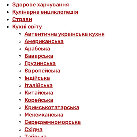
Здорове харчування
Кулінарна енциклопедія
Страви
Кухні світу
Автентична українська кухня
Американська
Арабська
Баварська
Грузинська
Європейська
Індійська
Італійська
Китайська
Корейська
Кримськотатарська
Мексиканська
Середземноморська
Східна
Тайська