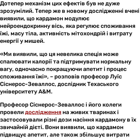
Дотепер механізм цих ефектів був не дуже
зрозумілий. Тепер же в новому дослідженні вчені
виявили, що кардамон модулює
нейроендокринну вісь, яка регулює споживання
їжі, масу тіла, активність мітохондрій і витрату
енергії у мишей.
«Ми виявили, що ця невелика спеція може
спалювати калорії та підтримувати нормальну
вагу, одночасно покращуючи апетит і процес
споживання їжі», – розповів професор Луїс
Сіснерос-Зеваллос, дослідник Техаського
університету A&M.
Професор Сіснерос-Зеваллос і його колеги
провели
дослідження
на живих тваринах і
застосовували різні дози насіння кардамону в їх
звичайній дієті. Вони виявили, що кардамон
підвищує апетит, але також збільшує витрати