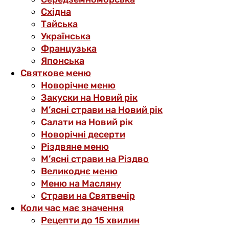
Східна
Тайська
Українська
Французька
Японська
Святкове меню
Новорічне меню
Закуски на Новий рік
М’ясні страви на Новий рік
Салати на Новий рік
Новорічні десерти
Різдвяне меню
М’ясні страви на Різдво
Великоднє меню
Меню на Масляну
Страви на Святвечір
Коли час має значення
Рецепти до 15 хвилин