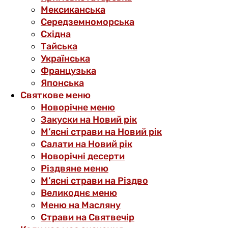
Мексиканська
Середземноморська
Східна
Тайська
Українська
Французька
Японська
Святкове меню
Новорічне меню
Закуски на Новий рік
М’ясні страви на Новий рік
Салати на Новий рік
Новорічні десерти
Різдвяне меню
М’ясні страви на Різдво
Великоднє меню
Меню на Масляну
Страви на Святвечір