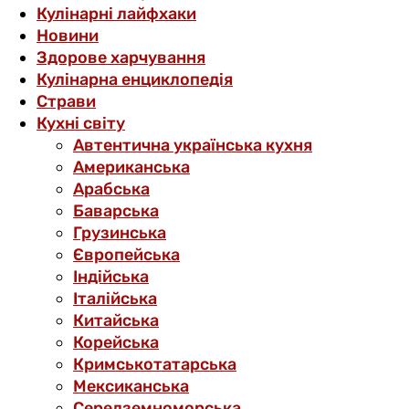
Кулінарні лайфхаки
Новини
Здорове харчування
Кулінарна енциклопедія
Страви
Кухні світу
Автентична українська кухня
Американська
Арабська
Баварська
Грузинська
Європейська
Індійська
Італійська
Китайська
Корейська
Кримськотатарська
Мексиканська
Середземноморська