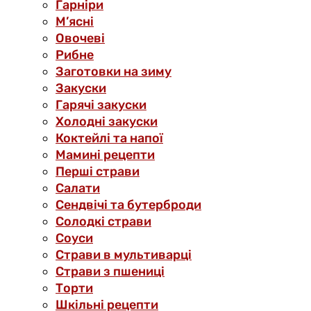
Гарніри
М’ясні
Овочеві
Рибне
Заготовки на зиму
Закуски
Гарячі закуски
Холодні закуски
Коктейлі та напої
Мамині рецепти
Перші страви
Салати
Сендвічі та бутерброди
Солодкі страви
Соуси
Страви в мультиварці
Страви з пшениці
Торти
Шкільні рецепти