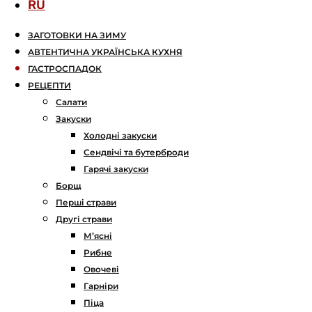
RU
ЗАГОТОВКИ НА ЗИМУ
АВТЕНТИЧНА УКРАЇНСЬКА КУХНЯ
ГАСТРОСПАДОК
РЕЦЕПТИ
Салати
Закуски
Холодні закуски
Сендвічі та бутерброди
Гарячі закуски
Борщ
Перші страви
Другі страви
М’ясні
Рибне
Овочеві
Гарніри
Піца