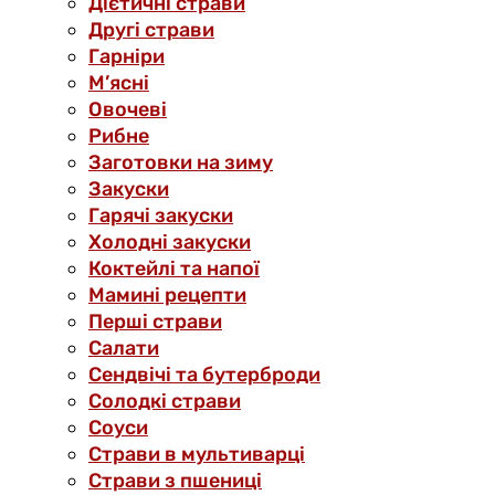
Дієтичні страви
Другі страви
Гарніри
М’ясні
Овочеві
Рибне
Заготовки на зиму
Закуски
Гарячі закуски
Холодні закуски
Коктейлі та напої
Мамині рецепти
Перші страви
Салати
Сендвічі та бутерброди
Солодкі страви
Соуси
Страви в мультиварці
Страви з пшениці