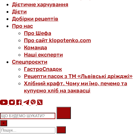
Дієтичне харчування
Дієти
Добірки рецептів
Про нас
Про Шефа
Про сайт klopotenko.com
Команда
Наші експерти
Спецпроєкти
ГастроСпадок
Рецепти пасок з ТМ «Львівські дріжджі»
Хлібний крафт. Чому ми їмо, печемо та
купуємо хліб на заквасці
×