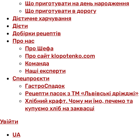
Що приготувати на день народження
Що приготувати в дорогу
Дієтичне харчування
Дієти
Добірки рецептів
Про нас
Про Шефа
Про сайт klopotenko.com
Команда
Наші експерти
Спецпроєкти
ГастроСпадок
Рецепти пасок з ТМ «Львівські дріжджі»
Хлібний крафт. Чому ми їмо, печемо та
купуємо хліб на заквасці
Увійти
UA