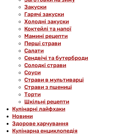
Закуски
Гарячі закуски
Холодні закуски
Коктейлі та напої
Мамині рецепти
Перші страви
Салати
Сендвічі та бутерброди
Солодкі страви
Соуси
Страви в мультиварці
Страви з пшениці
Торти
Шкільні рецепти
Кулінарні лайфхаки
Новини
Здорове харчування
Кулінарна енциклопедія