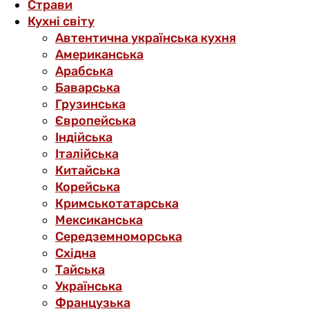
Страви
Кухні світу
Автентична українська кухня
Американська
Арабська
Баварська
Грузинська
Європейська
Індійська
Італійська
Китайська
Корейська
Кримськотатарська
Мексиканська
Середземноморська
Східна
Тайська
Українська
Французька