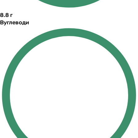
8.8
г
Вуглеводи