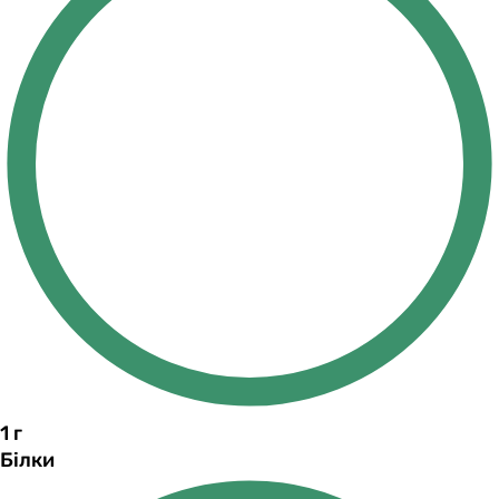
1
г
Білки