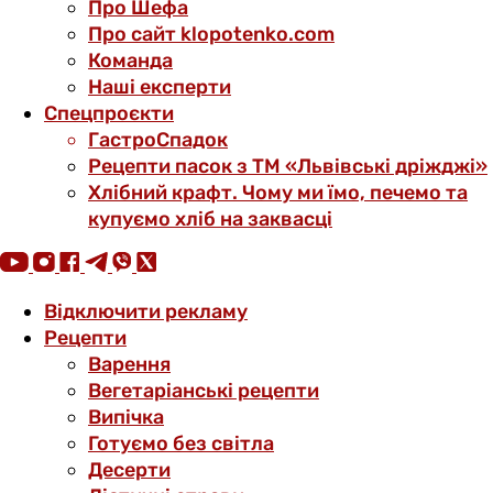
Про Шефа
Про сайт klopotenko.com
Команда
Наші експерти
Спецпроєкти
ГастроСпадок
Рецепти пасок з ТМ «Львівські дріжджі»
Хлібний крафт. Чому ми їмо, печемо та
купуємо хліб на заквасці
Відключити рекламу
Рецепти
Варення
Вегетаріанські рецепти
Випічка
Готуємо без світла
Десерти