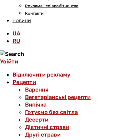
Реклама і співробітництво
Контакти
НОВИНИ
UA
RU
Увійти
Відключити рекламу
Рецепти
Варення
Вегетаріанські рецепти
Випічка
Готуємо без світла
Десерти
Дієтичні страви
Другі страви