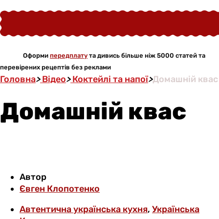
Оформи
передплату
та дивись більше ніж 5000 статей та
перевірених рецептів без реклами
Головна
>
Відео
>
Коктейлі та напої
>
Домашній квас
Домашній квас
Автор
Євген Клопотенко
Автентична українська кухня
,
Українська