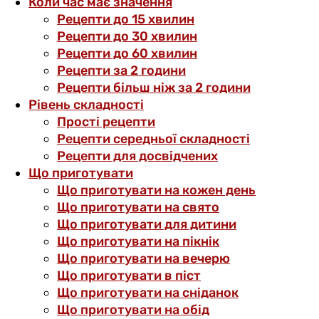
Коли час має значення
Рецепти до 15 хвилин
Рецепти до 30 хвилин
Рецепти до 60 хвилин
Рецепти за 2 години
Рецепти більш ніж за 2 години
Рівень складності
Прості рецепти
Рецепти середньої складності
Рецепти для досвідчених
Що приготувати
Що приготувати на кожен день
Що приготувати на свято
Що приготувати для дитини
Що приготувати на пікнік
Що приготувати на вечерю
Що приготувати в піст
Що приготувати на сніданок
Що приготувати на обід