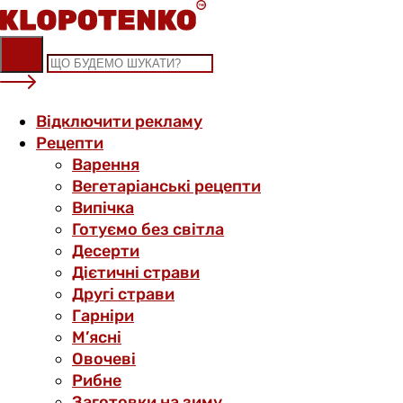
Skip
to
content
Відключити рекламу
Рецепти
Варення
Вегетаріанські рецепти
Випічка
Готуємо без світла
Десерти
Дієтичні страви
Другі страви
Гарніри
М’ясні
Овочеві
Рибне
Заготовки на зиму