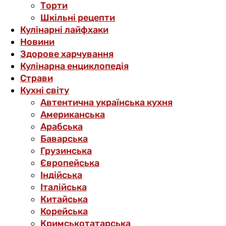
Торти
Шкільні рецепти
Кулінарні лайфхаки
Новини
Здорове харчування
Кулінарна енциклопедія
Страви
Кухні світу
Автентична українська кухня
Американська
Арабська
Баварська
Грузинська
Європейська
Індійська
Італійська
Китайська
Корейська
Кримськотатарська