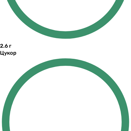
2.6
г
Цукор