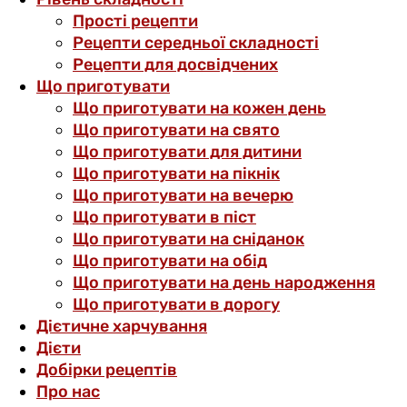
Прості рецепти
Рецепти середньої складності
Рецепти для досвідчених
Що приготувати
Що приготувати на кожен день
Що приготувати на свято
Що приготувати для дитини
Що приготувати на пікнік
Що приготувати на вечерю
Що приготувати в піст
Що приготувати на сніданок
Що приготувати на обід
Що приготувати на день народження
Що приготувати в дорогу
Дієтичне харчування
Дієти
Добірки рецептів
Про нас