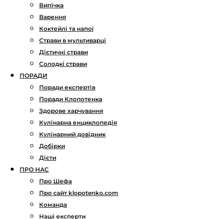
Випічка
Варення
Коктейлі та напої
Страви в мультиварці
Дієтичні страви
Солодкі страви
ПОРАДИ
Поради експертів
Поради Клопотенка
Здорове харчування
Кулінарна енциклопедія
Кулінарний довідник
Добірки
Дієти
ПРО НАС
Про Шефа
Про сайт klopotenko.com
Команда
Наші експерти