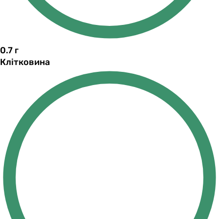
0.7
г
Клітковина