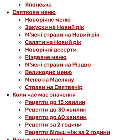
Японська
Святкове меню
Новорічне меню
Закуски на Новий рік
М’ясні страви на Новий рік
Салати на Новий рік
Новорічні десерти
Різдвяне меню
М’ясні страви на Різдво
Великоднє меню
Меню на Масляну
Страви на Святвечір
Коли час має значення
Рецепти до 15 хвилин
Рецепти до 30 хвилин
Рецепти до 60 хвилин
Рецепти за 2 години
Рецепти більш ніж за 2 години
Рівень складності