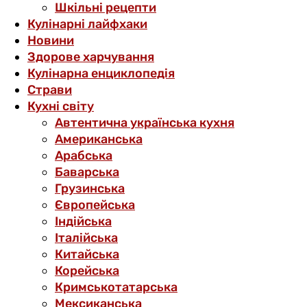
Шкільні рецепти
Кулінарні лайфхаки
Новини
Здорове харчування
Кулінарна енциклопедія
Страви
Кухні світу
Автентична українська кухня
Американська
Арабська
Баварська
Грузинська
Європейська
Індійська
Італійська
Китайська
Корейська
Кримськотатарська
Мексиканська