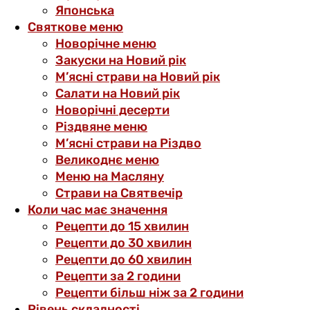
Японська
Святкове меню
Новорічне меню
Закуски на Новий рік
М’ясні страви на Новий рік
Салати на Новий рік
Новорічні десерти
Різдвяне меню
М’ясні страви на Різдво
Великоднє меню
Меню на Масляну
Страви на Святвечір
Коли час має значення
Рецепти до 15 хвилин
Рецепти до 30 хвилин
Рецепти до 60 хвилин
Рецепти за 2 години
Рецепти більш ніж за 2 години
Рівень складності