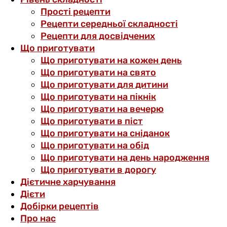
Прості рецепти
Рецепти середньої складності
Рецепти для досвідчених
Що приготувати
Що приготувати на кожен день
Що приготувати на свято
Що приготувати для дитини
Що приготувати на пікнік
Що приготувати на вечерю
Що приготувати в піст
Що приготувати на сніданок
Що приготувати на обід
Що приготувати на день народження
Що приготувати в дорогу
Дієтичне харчування
Дієти
Добірки рецептів
Про нас