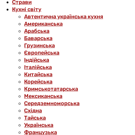
Страви
Кухні світу
Автентична українська кухня
Американська
Арабська
Баварська
Грузинська
Європейська
Індійська
Італійська
Китайська
Корейська
Кримськотатарська
Мексиканська
Середземноморська
Східна
Тайська
Українська
Французька