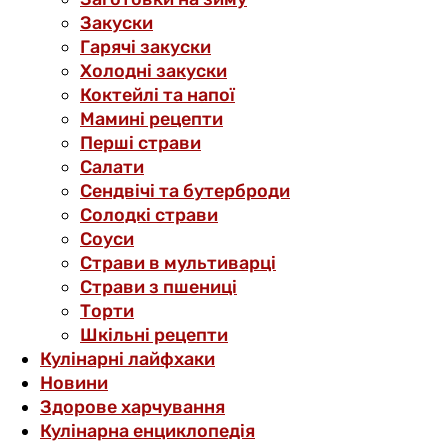
Закуски
Гарячі закуски
Холодні закуски
Коктейлі та напої
Мамині рецепти
Перші страви
Салати
Сендвічі та бутерброди
Солодкі страви
Соуси
Страви в мультиварці
Страви з пшениці
Торти
Шкільні рецепти
Кулінарні лайфхаки
Новини
Здорове харчування
Кулінарна енциклопедія