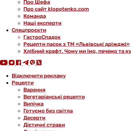
Про Шефа
Про сайт klopotenko.com
Команда
Наші експерти
Спецпроєкти
ГастроСпадок
Рецепти пасок з ТМ «Львівські дріжджі»
Хлібний крафт. Чому ми їмо, печемо та к
Відключити рекламу
Рецепти
Варення
Вегетаріанські рецепти
Випічка
Готуємо без світла
Десерти
Дієтичні страви