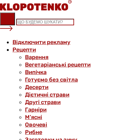
Skip
to
content
Відключити рекламу
Рецепти
Варення
Вегетаріанські рецепти
Випічка
Готуємо без світла
Десерти
Дієтичні страви
Другі страви
Гарніри
М’ясні
Овочеві
Рибне
Заготовки на зиму