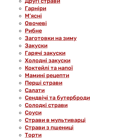
Другі страви
Гарніри
М’ясні
Овочеві
Рибне
Заготовки на зиму
Закуски
Гарячі закуски
Холодні закуски
Коктейлі та напої
Мамині рецепти
Перші страви
Салати
Сендвічі та бутерброди
Солодкі страви
Соуси
Страви в мультиварці
Страви з пшениці
Торти