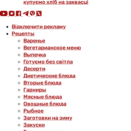
купуємо хліб на заквасці
Відключити рекламу
Рецепты
Варенье
Вегетарианское меню
Выпечка
Готуємо без світла
Десерти
Диетические блюда
Вторые блюда
Гарниры
Мясные блюда
Овощные блюда
Рыбное
Заготовки на зиму
Закуски