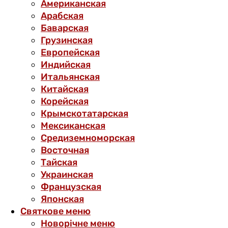
Американская
Арабская
Баварская
Грузинская
Европейская
Индийская
Итальянская
Китайская
Корейская
Крымскотатарская
Мексиканская
Средиземноморская
Восточная
Тайская
Украинская
Французская
Японская
Святкове меню
Новорічне меню