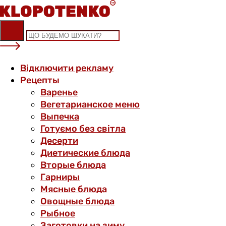
Skip
to
content
Відключити рекламу
Рецепты
Варенье
Вегетарианское меню
Выпечка
Готуємо без світла
Десерти
Диетические блюда
Вторые блюда
Гарниры
Мясные блюда
Овощные блюда
Рыбное
Заготовки на зиму