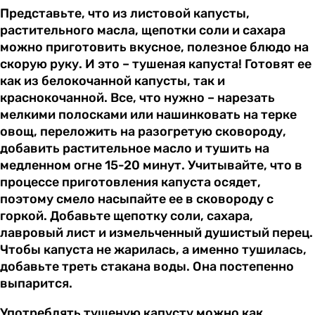
Представьте, что из листовой капусты,
растительного масла, щепотки соли и сахара
можно приготовить вкусное, полезное блюдо на
скорую руку. И это – тушеная капуста! Готовят ее
как из белокочанной капусты, так и
краснокочанной. Все, что нужно – нарезать
мелкими полосками или нашинковать на терке
овощ, переложить на разогретую сковороду,
добавить растительное масло и тушить на
медленном огне 15-20 минут. Учитывайте, что в
процессе приготовления капуста осядет,
поэтому смело насыпайте ее в сковороду с
горкой. Добавьте щепотку соли, сахара,
лавровый лист и измельченный душистый перец.
Чтобы капуста не жарилась, а именно тушилась,
добавьте треть стакана воды. Она постепенно
выпарится.
Употреблять тушеную капусту можно как