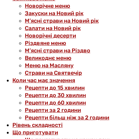
Новорічне меню
Закуски на Новий рік
М’ясні страви на Новий рік
Салати на Новий рік
Новорічні десерти
Різдвяне меню
М’ясні страви на Різдво
Великоднє меню
Меню на Масляну
Страви на Святвечір
Коли час має значення
Рецепти до 15 хвилин
Рецепти до 30 хвилин
Рецепти до 60 хвилин
Рецепти за 2 години
Рецепти більш ніж за 2 години
Рівень складності
Що приготувати