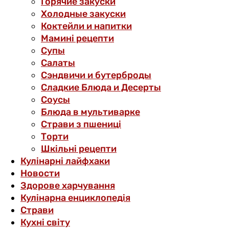
Горячие закуски
Холодные закуски
Коктейли и напитки
Мамині рецепти
Супы
Салаты
Сэндвичи и бутерброды
Сладкие Блюда и Десерты
Соусы
Блюда в мультиварке
Страви з пшениці
Торти
Шкільні рецепти
Кулінарні лайфхаки
Новости
Здорове харчування
Кулінарна енциклопедія
Страви
Кухні світу