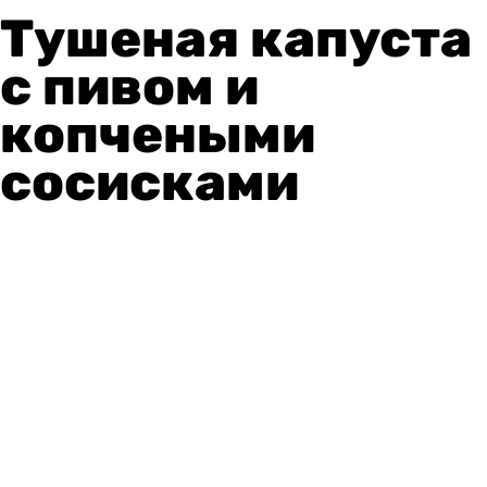
Тушеная капуста
с пивом и
копчеными
сосисками