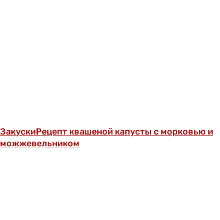
Закуски
Рецепт квашеной капусты с морковью и
можжевельником