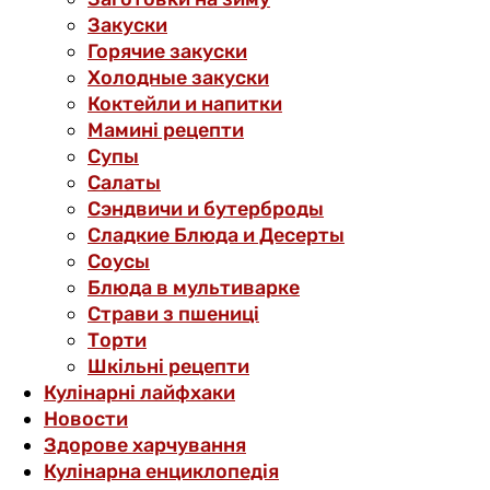
Закуски
Горячие закуски
Холодные закуски
Коктейли и напитки
Мамині рецепти
Супы
Салаты
Сэндвичи и бутерброды
Сладкие Блюда и Десерты
Соусы
Блюда в мультиварке
Страви з пшениці
Торти
Шкільні рецепти
Кулінарні лайфхаки
Новости
Здорове харчування
Кулінарна енциклопедія