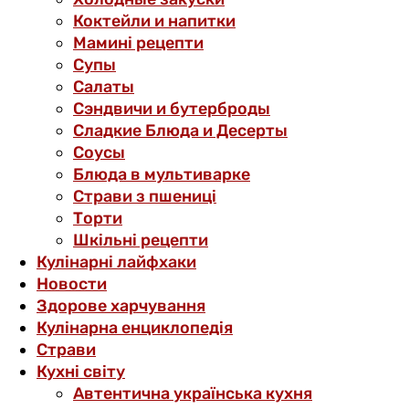
Коктейли и напитки
Мамині рецепти
Супы
Салаты
Сэндвичи и бутерброды
Сладкие Блюда и Десерты
Соусы
Блюда в мультиварке
Страви з пшениці
Торти
Шкільні рецепти
Кулінарні лайфхаки
Новости
Здорове харчування
Кулінарна енциклопедія
Страви
Кухні світу
Автентична українська кухня