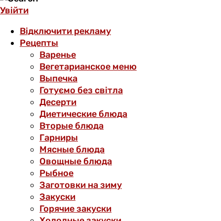
Увійти
Відключити рекламу
Рецепты
Варенье
Вегетарианское меню
Выпечка
Готуємо без світла
Десерти
Диетические блюда
Вторые блюда
Гарниры
Мясные блюда
Овощные блюда
Рыбное
Заготовки на зиму
Закуски
Горячие закуски
Холодные закуски