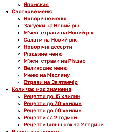
Японская
Святкове меню
Новорічне меню
Закуски на Новий рік
М’ясні страви на Новий рік
Салати на Новий рік
Новорічні десерти
Різдвяне меню
М’ясні страви на Різдво
Великоднє меню
Меню на Масляну
Страви на Святвечір
Коли час має значення
Рецепти до 15 хвилин
Рецепти до 30 хвилин
Рецепти до 60 хвилин
Рецепти за 2 години
Рецепти більш ніж за 2 години
Рівень складності