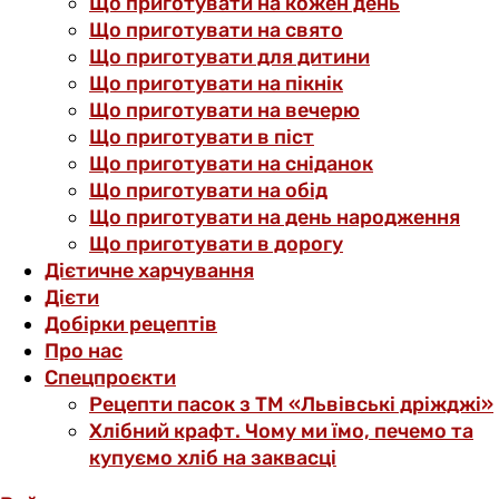
Що приготувати на кожен день
Що приготувати на свято
Що приготувати для дитини
Що приготувати на пікнік
Що приготувати на вечерю
Що приготувати в піст
Що приготувати на сніданок
Що приготувати на обід
Що приготувати на день народження
Що приготувати в дорогу
Дієтичне харчування
Дієти
Добірки рецептів
Про нас
Спецпроєкти
Рецепти пасок з ТМ «Львівські дріжджі»
Хлібний крафт. Чому ми їмо, печемо та
купуємо хліб на заквасці