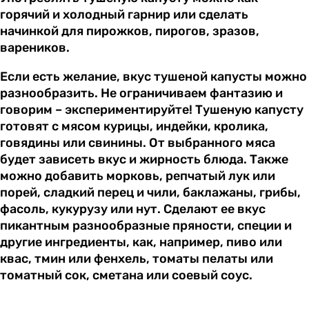
горячий и холодный гарнир или сделать
начинкой для пирожков, пирогов, зразов,
вареников.
Если есть желание, вкус тушеной капусты можно
разнообразить. Не ограничиваем фантазию и
говорим – экспериментируйте! Тушеную капусту
готовят с мясом курицы, индейки, кролика,
говядины или свинины. От выбранного мяса
будет зависеть вкус и жирность блюда. Также
можно добавить морковь, репчатый лук или
порей, сладкий перец и чили, баклажаны, грибы,
фасоль, кукурузу или нут. Сделают ее вкус
пикантным разнообразные пряности, специи и
другие ингредиенты, как, например, пиво или
квас, тмин или фенхель, томаты пелаты или
томатный сок, сметана или соевый соус.