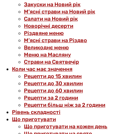
Закуски на Новий рік
М’ясні страви на Новий рік
Салати на Новий рік
Новорічні десерти
Різдвяне меню
М’ясні страви на Різдво
Великоднє меню
Меню на Масляну
Страви на Святвечір
Коли час має значення
Рецепти до 15 хвилин
Рецепти до 30 хвилин
Рецепти до 60 хвилин
Рецепти за 2 години
Рецепти більш ніж за 2 години
Рівень складності
Що приготувати
Що приготувати на кожен день
Що приготувати на свято