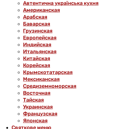
Автентична українська кухня
Американская
Арабская
Баварская
Грузинская
Европейская
Индийская
Итальянская
Китайская
Корейская
Крымскотатарская
Мексиканская
Средиземноморская
Восточная
Тайская
Украинская
Французская
Японская
Святкове меню