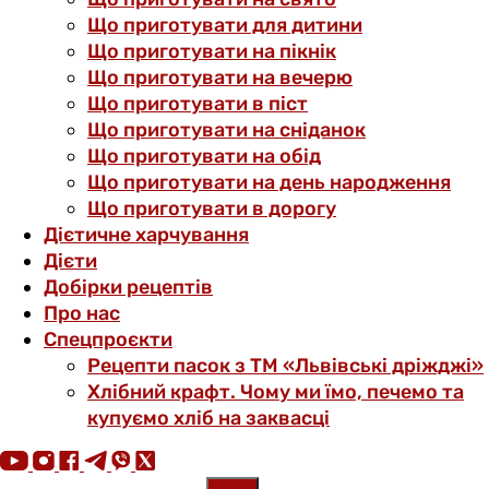
Що приготувати для дитини
Що приготувати на пікнік
Що приготувати на вечерю
Що приготувати в піст
Що приготувати на сніданок
Що приготувати на обід
Що приготувати на день народження
Що приготувати в дорогу
Дієтичне харчування
Дієти
Добірки рецептів
Про нас
Спецпроєкти
Рецепти пасок з ТМ «Львівські дріжджі»
Хлібний крафт. Чому ми їмо, печемо та
купуємо хліб на заквасці