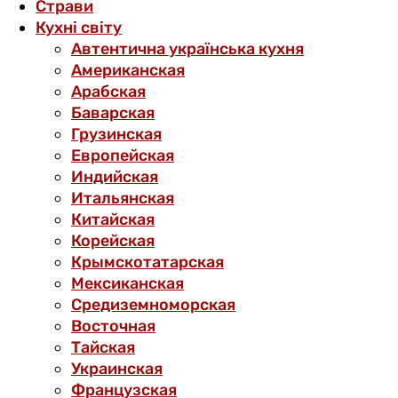
Страви
Кухні світу
Автентична українська кухня
Американская
Арабская
Баварская
Грузинская
Европейская
Индийская
Итальянская
Китайская
Корейская
Крымскотатарская
Мексиканская
Средиземноморская
Восточная
Тайская
Украинская
Французская