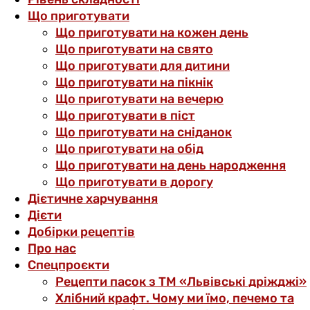
Що приготувати
Що приготувати на кожен день
Що приготувати на свято
Що приготувати для дитини
Що приготувати на пікнік
Що приготувати на вечерю
Що приготувати в піст
Що приготувати на сніданок
Що приготувати на обід
Що приготувати на день народження
Що приготувати в дорогу
Дієтичне харчування
Дієти
Добірки рецептів
Про нас
Спецпроєкти
Рецепти пасок з ТМ «Львівські дріжджі»
Хлібний крафт. Чому ми їмо, печемо та