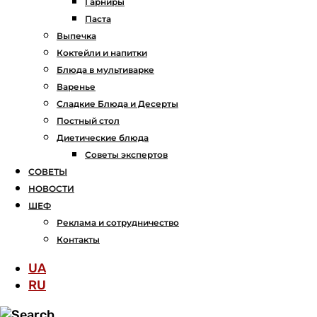
Гарниры
Паста
Выпечка
Коктейли и напитки
Блюда в мультиварке
Варенье
Сладкие Блюда и Десерты
Постный стол
Диетические блюда
Советы экспертов
СОВЕТЫ
НОВОСТИ
ШЕФ
Реклама и сотрудничество
Контакты
UA
RU