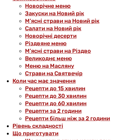
Новорічне меню
Закуски на Новий рік
М’ясні страви на Новий рік
Салати на Новий рік
Новорічні десерти
Різдвяне меню
М’ясні страви на Різдво
Великоднє меню
Меню на Масляну
Страви на Святвечір
Коли час має значення
Рецепти до 15 хвилин
Рецепти до 30 хвилин
Рецепти до 60 хвилин
Рецепти за 2 години
Рецепти більш ніж за 2 години
Рівень складності
Що приготувати