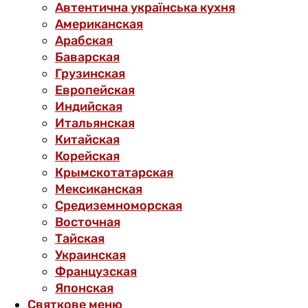
Автентична українська кухня
Американская
Арабская
Баварская
Грузинская
Европейская
Индийская
Итальянская
Китайская
Корейская
Крымскотатарская
Мексиканская
Средиземноморская
Восточная
Тайская
Украинская
Французская
Японская
Святкове меню