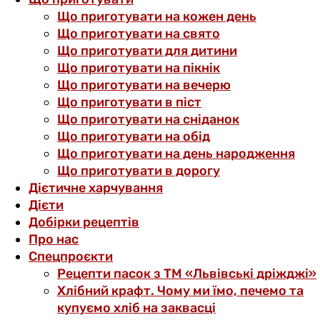
Що приготувати на кожен день
Що приготувати на свято
Що приготувати для дитини
Що приготувати на пікнік
Що приготувати на вечерю
Що приготувати в піст
Що приготувати на сніданок
Що приготувати на обід
Що приготувати на день народження
Що приготувати в дорогу
Дієтичне харчування
Дієти
Добірки рецептів
Про нас
Спецпроєкти
Рецепти пасок з ТМ «Львівські дріжджі»
Хлібний крафт. Чому ми їмо, печемо та
купуємо хліб на заквасці