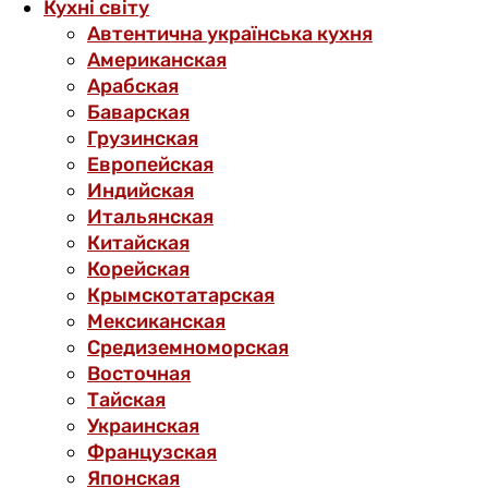
Кухні світу
Автентична українська кухня
Американская
Арабская
Баварская
Грузинская
Европейская
Индийская
Итальянская
Китайская
Корейская
Крымскотатарская
Мексиканская
Средиземноморская
Восточная
Тайская
Украинская
Французская
Японская