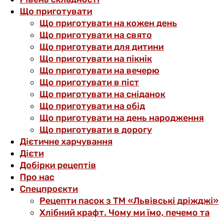
Що приготувати
Що приготувати на кожен день
Що приготувати на свято
Що приготувати для дитини
Що приготувати на пікнік
Що приготувати на вечерю
Що приготувати в піст
Що приготувати на сніданок
Що приготувати на обід
Що приготувати на день народження
Що приготувати в дорогу
Дієтичне харчування
Дієти
Добірки рецептів
Про нас
Спецпроєкти
Рецепти пасок з ТМ «Львівські дріжджі»
Хлібний крафт. Чому ми їмо, печемо та