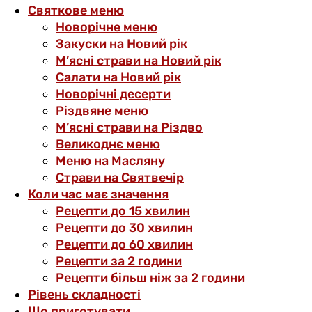
Святкове меню
Новорічне меню
Закуски на Новий рік
М’ясні страви на Новий рік
Салати на Новий рік
Новорічні десерти
Різдвяне меню
М’ясні страви на Різдво
Великоднє меню
Меню на Масляну
Страви на Святвечір
Коли час має значення
Рецепти до 15 хвилин
Рецепти до 30 хвилин
Рецепти до 60 хвилин
Рецепти за 2 години
Рецепти більш ніж за 2 години
Рівень складності
Що приготувати