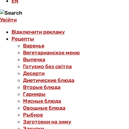
EN
Увійти
Відключити рекламу
Рецепты
Варенье
Вегетарианское меню
Выпечка
Готуємо без світла
Десерти
Диетические блюда
Вторые блюда
Гарниры
Мясные блюда
Овощные блюда
Рыбное
Заготовки на зиму
Закуски