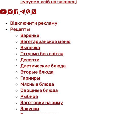
купуємо хліб на заквасці
Відключити рекламу
Рецепты
Варенье
Вегетарианское меню
Выпечка
Готуємо без світла
Десерти
Диетические блюда
Вторые блюда
Гарниры
Мясные блюда
Овощные блюда
Рыбное
Заготовки на зиму
Закуски