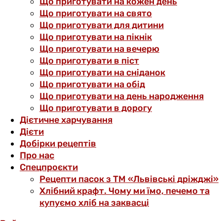
Що приготувати на кожен день
Що приготувати на свято
Що приготувати для дитини
Що приготувати на пікнік
Що приготувати на вечерю
Що приготувати в піст
Що приготувати на сніданок
Що приготувати на обід
Що приготувати на день народження
Що приготувати в дорогу
Дієтичне харчування
Дієти
Добірки рецептів
Про нас
Спецпроєкти
Рецепти пасок з ТМ «Львівські дріжджі»
Хлібний крафт. Чому ми їмо, печемо та
купуємо хліб на заквасці