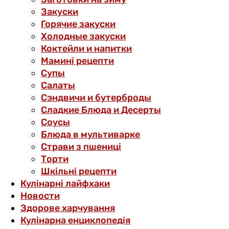
Закуски
Горячие закуски
Холодные закуски
Коктейли и напитки
Мамині рецепти
Супы
Салаты
Сэндвичи и бутерброды
Сладкие Блюда и Десерты
Соусы
Блюда в мультиварке
Страви з пшениці
Торти
Шкільні рецепти
Кулінарні лайфхаки
Новости
Здорове харчування
Кулінарна енциклопедія