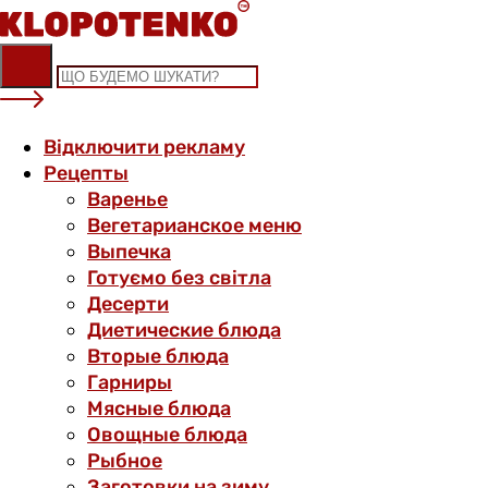
Skip
to
content
Відключити рекламу
Рецепты
Варенье
Вегетарианское меню
Выпечка
Готуємо без світла
Десерти
Диетические блюда
Вторые блюда
Гарниры
Мясные блюда
Овощные блюда
Рыбное
Заготовки на зиму