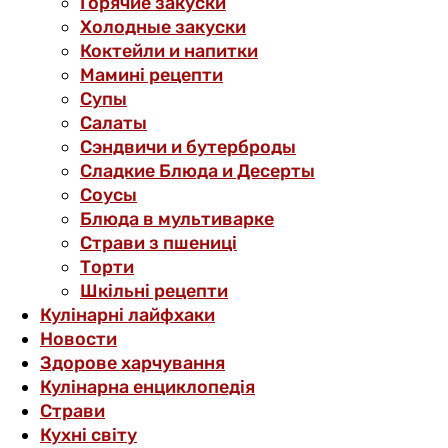
Горячие закуски
Холодные закуски
Коктейли и напитки
Мамині рецепти
Супы
Салаты
Сэндвичи и бутерброды
Сладкие Блюда и Десерты
Соусы
Блюда в мультиварке
Страви з пшениці
Торти
Шкільні рецепти
Кулінарні лайфхаки
Новости
Здорове харчування
Кулінарна енциклопедія
Страви
Кухні світу