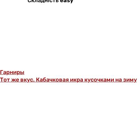
Складність
easy
Гарниры
Тот же вкус. Кабачковая икра кусочками на зиму