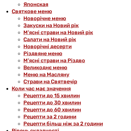
Японская
Святкове меню
Новорічне меню
Закуски на Новий рік
М’ясні страви на Новий рік
Салати на Новий рік
Новорічні десерти
Різдвяне меню
М’ясні страви на Різдво
Великоднє меню
Меню на Масляну
Страви на Святвечір
Коли час має значення
Рецепти до 15 хвилин
Рецепти до 30 хвилин
Рецепти до 60 хвилин
Рецепти за 2 години
Рецепти більш ніж за 2 години
Рівень складності