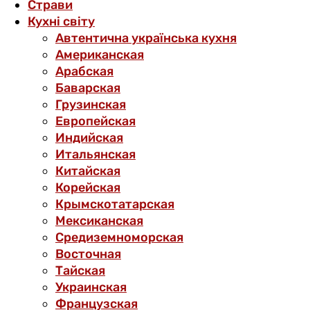
Страви
Кухні світу
Автентична українська кухня
Американская
Арабская
Баварская
Грузинская
Европейская
Индийская
Итальянская
Китайская
Корейская
Крымскотатарская
Мексиканская
Средиземноморская
Восточная
Тайская
Украинская
Французская