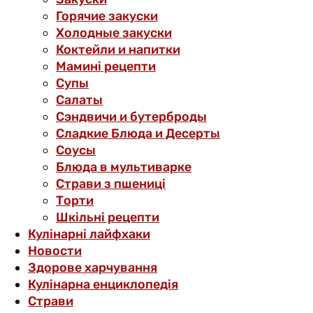
Горячие закуски
Холодные закуски
Коктейли и напитки
Мамині рецепти
Супы
Салаты
Сэндвичи и бутерброды
Сладкие Блюда и Десерты
Соусы
Блюда в мультиварке
Страви з пшениці
Торти
Шкільні рецепти
Кулінарні лайфхаки
Новости
Здорове харчування
Кулінарна енциклопедія
Страви