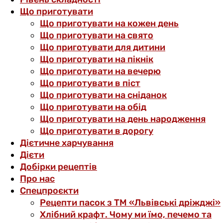
Що приготувати
Що приготувати на кожен день
Що приготувати на свято
Що приготувати для дитини
Що приготувати на пікнік
Що приготувати на вечерю
Що приготувати в піст
Що приготувати на сніданок
Що приготувати на обід
Що приготувати на день народження
Що приготувати в дорогу
Дієтичне харчування
Дієти
Добірки рецептів
Про нас
Спецпроєкти
Рецепти пасок з ТМ «Львівські дріжджі»
Хлібний крафт. Чому ми їмо, печемо та