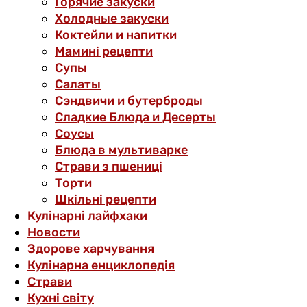
Горячие закуски
Холодные закуски
Коктейли и напитки
Мамині рецепти
Супы
Салаты
Сэндвичи и бутерброды
Сладкие Блюда и Десерты
Соусы
Блюда в мультиварке
Страви з пшениці
Торти
Шкільні рецепти
Кулінарні лайфхаки
Новости
Здорове харчування
Кулінарна енциклопедія
Страви
Кухні світу