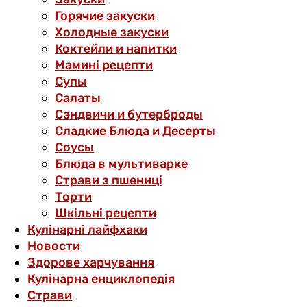
Горячие закуски
Холодные закуски
Коктейли и напитки
Мамині рецепти
Супы
Салаты
Сэндвичи и бутерброды
Сладкие Блюда и Десерты
Соусы
Блюда в мультиварке
Страви з пшениці
Торти
Шкільні рецепти
Кулінарні лайфхаки
Новости
Здорове харчування
Кулінарна енциклопедія
Страви