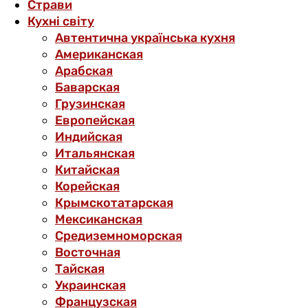
Страви
Кухні світу
Автентична українська кухня
Американская
Арабская
Баварская
Грузинская
Европейская
Индийская
Итальянская
Китайская
Корейская
Крымскотатарская
Мексиканская
Средиземноморская
Восточная
Тайская
Украинская
Французская