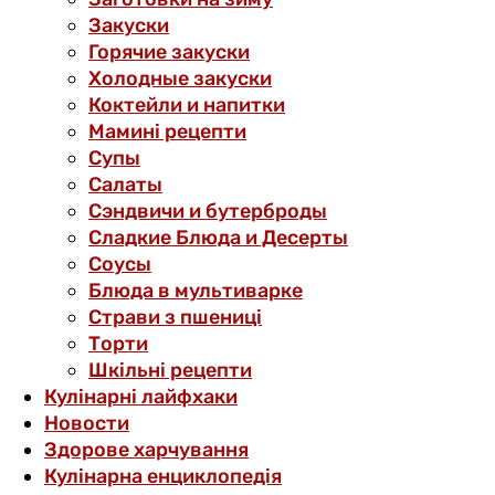
Закуски
Горячие закуски
Холодные закуски
Коктейли и напитки
Мамині рецепти
Супы
Салаты
Сэндвичи и бутерброды
Сладкие Блюда и Десерты
Соусы
Блюда в мультиварке
Страви з пшениці
Торти
Шкільні рецепти
Кулінарні лайфхаки
Новости
Здорове харчування
Кулінарна енциклопедія