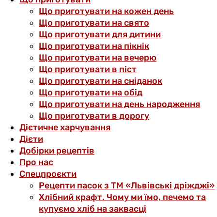
Що приготувати на кожен день
Що приготувати на свято
Що приготувати для дитини
Що приготувати на пікнік
Що приготувати на вечерю
Що приготувати в піст
Що приготувати на сніданок
Що приготувати на обід
Що приготувати на день народження
Що приготувати в дорогу
Дієтичне харчування
Дієти
Добірки рецептів
Про нас
Спецпроєкти
Рецепти пасок з ТМ «Львівські дріжджі»
Хлібний крафт. Чому ми їмо, печемо та
купуємо хліб на заквасці