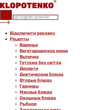
Skip
to
content
Відключити рекламу
Рецепты
Варенье
Вегетарианское меню
Выпечка
Готуємо без світла
Десерти
Диетические блюда
Вторые блюда
Гарниры
Мясные блюда
Овощные блюда
Рыбное
Заготовки на зиму