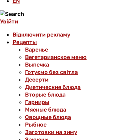
EN
Увійти
Відключити рекламу
Рецепты
Варенье
Вегетарианское меню
Выпечка
Готуємо без світла
Десерти
Диетические блюда
Вторые блюда
Гарниры
Мясные блюда
Овощные блюда
Рыбное
Заготовки на зиму
Закуски