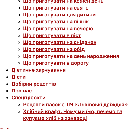
Що приготувати на кожен день
Що приготувати на свято
Що приготувати для дитини
Що приготувати на пікнік
Що приготувати на вечерю
Що приготувати в піст
Що приготувати на сніданок
Що приготувати на обід
Що приготувати на день народження
Що приготувати в дорогу
Дієтичне харчування
Дієти
Добірки рецептів
Про нас
Спецпроєкти
Рецепти пасок з ТМ «Львівські дріжджі»
Хлібний крафт. Чому ми їмо, печемо та
купуємо хліб на заквасці