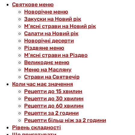
Святкове меню
Новорічне меню
Закуски на Новий рік
М’ясні страви на Новий рік
Салати на Новий рік
Новорічні десерти
Різдвяне меню
М’ясні страви на Різдво
Великоднє меню
Меню на Масляну
Страви на Святвечір
Коли час має значення
Рецепти до 15 хвилин
Рецепти до 30 хвилин
Рецепти до 60 хвилин
Рецепти за 2 години
Рецепти більш ніж за 2 години
Рівень складності
Що приготувати