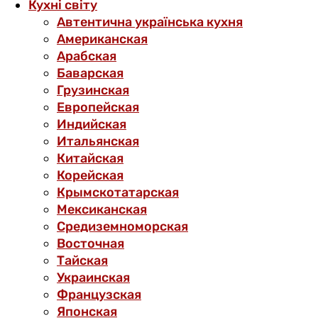
Кухні світу
Автентична українська кухня
Американская
Арабская
Баварская
Грузинская
Европейская
Индийская
Итальянская
Китайская
Корейская
Крымскотатарская
Мексиканская
Средиземноморская
Восточная
Тайская
Украинская
Французская
Японская