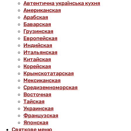
Автентична українська кухня
Американская
Арабская
Баварская
Грузинская
Европейская
Индийская
Итальянская
Китайская
Корейская
Крымскотатарская
Мексиканская
Средиземноморская
Восточная
Тайская
Украинская
Французская
Японская
Святкове меню