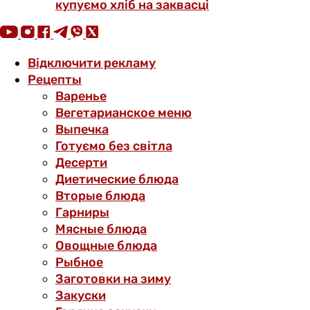
купуємо хліб на заквасці
Відключити рекламу
Рецепты
Варенье
Вегетарианское меню
Выпечка
Готуємо без світла
Десерти
Диетические блюда
Вторые блюда
Гарниры
Мясные блюда
Овощные блюда
Рыбное
Заготовки на зиму
Закуски