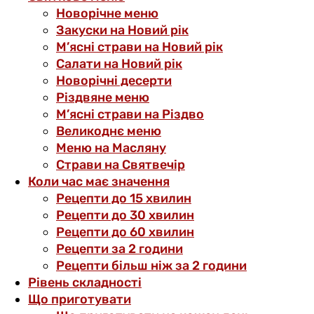
Новорічне меню
Закуски на Новий рік
М’ясні страви на Новий рік
Салати на Новий рік
Новорічні десерти
Різдвяне меню
М’ясні страви на Різдво
Великоднє меню
Меню на Масляну
Страви на Святвечір
Коли час має значення
Рецепти до 15 хвилин
Рецепти до 30 хвилин
Рецепти до 60 хвилин
Рецепти за 2 години
Рецепти більш ніж за 2 години
Рівень складності
Що приготувати