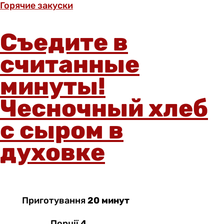
Горячие закуски
Съедите в
считанные
минуты!
Чесночный хлеб
с сыром в
духовке
Приготування
20 минут
Порції
4