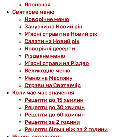
Японская
Святкове меню
Новорічне меню
Закуски на Новий рік
М’ясні страви на Новий рік
Салати на Новий рік
Новорічні десерти
Різдвяне меню
М’ясні страви на Різдво
Великоднє меню
Меню на Масляну
Страви на Святвечір
Коли час має значення
Рецепти до 15 хвилин
Рецепти до 30 хвилин
Рецепти до 60 хвилин
Рецепти за 2 години
Рецепти більш ніж за 2 години
Рівень складності