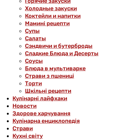
Горячие закуски
Холодные закуски
Коктейли и напитки
Мамині рецепти
Супы
Салаты
Сэндвичи и бутерброды
Сладкие Блюда и Десерты
Соусы
Блюда в мультиварке
Страви з пшениці
Торти
Шкільні рецепти
Кулінарні лайфхаки
Новости
Здорове харчування
Кулінарна енциклопедія
Страви
Кухні світу