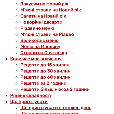
Закуски на Новий рік
М’ясні страви на Новий рік
Салати на Новий рік
Новорічні десерти
Різдвяне меню
М’ясні страви на Різдво
Великоднє меню
Меню на Масляну
Страви на Святвечір
Коли час має значення
Рецепти до 15 хвилин
Рецепти до 30 хвилин
Рецепти до 60 хвилин
Рецепти за 2 години
Рецепти більш ніж за 2 години
Рівень складності
Що приготувати
Що приготувати на кожен день
Що приготувати на свято