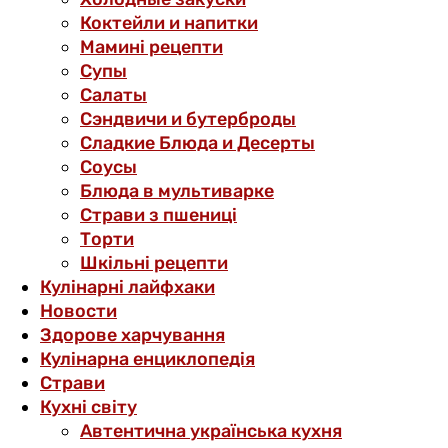
Коктейли и напитки
Мамині рецепти
Супы
Салаты
Сэндвичи и бутерброды
Сладкие Блюда и Десерты
Соусы
Блюда в мультиварке
Страви з пшениці
Торти
Шкільні рецепти
Кулінарні лайфхаки
Новости
Здорове харчування
Кулінарна енциклопедія
Страви
Кухні світу
Автентична українська кухня