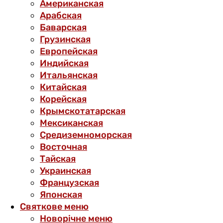
Американская
Арабская
Баварская
Грузинская
Европейская
Индийская
Итальянская
Китайская
Корейская
Крымскотатарская
Мексиканская
Средиземноморская
Восточная
Тайская
Украинская
Французская
Японская
Святкове меню
Новорічне меню