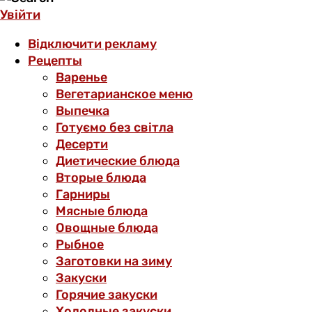
Увійти
Відключити рекламу
Рецепты
Варенье
Вегетарианское меню
Выпечка
Готуємо без світла
Десерти
Диетические блюда
Вторые блюда
Гарниры
Мясные блюда
Овощные блюда
Рыбное
Заготовки на зиму
Закуски
Горячие закуски
Холодные закуски