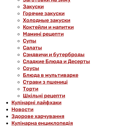
Закуски
Горячие закуски
Холодные закуски
Коктейли и напитки
Мамині рецепти
Супы
Салаты
Сэндвичи и бутерброды
Сладкие Блюда и Десерты
Соусы
Блюда в мультиварке
Страви з пшениці
Торти
Шкільні рецепти
Кулінарні лайфхаки
Новости
Здорове харчування
Кулінарна енциклопедія