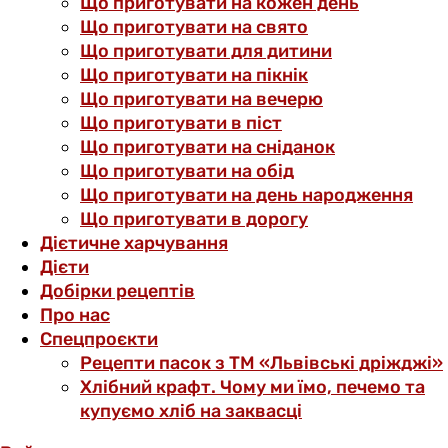
Що приготувати на кожен день
Що приготувати на свято
Що приготувати для дитини
Що приготувати на пікнік
Що приготувати на вечерю
Що приготувати в піст
Що приготувати на сніданок
Що приготувати на обід
Що приготувати на день народження
Що приготувати в дорогу
Дієтичне харчування
Дієти
Добірки рецептів
Про нас
Спецпроєкти
Рецепти пасок з ТМ «Львівські дріжджі»
Хлібний крафт. Чому ми їмо, печемо та
купуємо хліб на заквасці