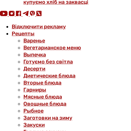
купуємо хліб на заквасці
Відключити рекламу
Рецепты
Варенье
Вегетарианское меню
Выпечка
Готуємо без світла
Десерти
Диетические блюда
Вторые блюда
Гарниры
Мясные блюда
Овощные блюда
Рыбное
Заготовки на зиму
Закуски