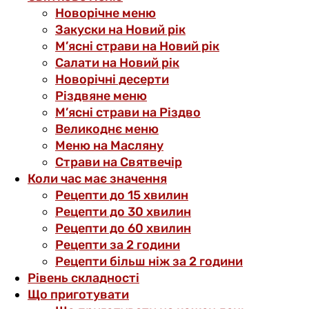
Новорічне меню
Закуски на Новий рік
М’ясні страви на Новий рік
Салати на Новий рік
Новорічні десерти
Різдвяне меню
М’ясні страви на Різдво
Великоднє меню
Меню на Масляну
Страви на Святвечір
Коли час має значення
Рецепти до 15 хвилин
Рецепти до 30 хвилин
Рецепти до 60 хвилин
Рецепти за 2 години
Рецепти більш ніж за 2 години
Рівень складності
Що приготувати