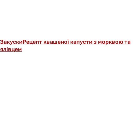
Закуски
Рецепт квашеної капусти з морквою та
ялівцем