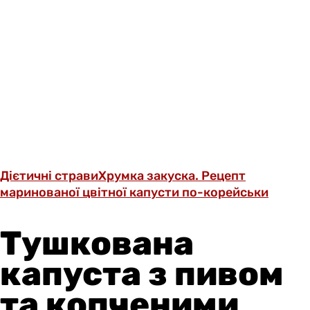
Дієтичні страви
Хрумка закуска. Рецепт
маринованої цвітної капусти по-корейськи
Тушкована
капуста з пивом
та копченими