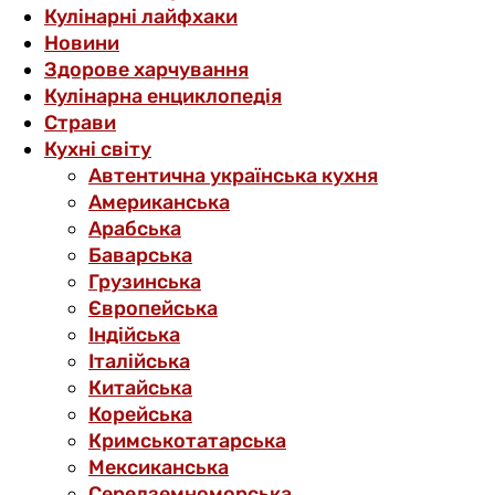
Кулінарні лайфхаки
Новини
Здорове харчування
Кулінарна енциклопедія
Страви
Кухні світу
Автентична українська кухня
Американська
Арабська
Баварська
Грузинська
Європейська
Індійська
Італійська
Китайська
Корейська
Кримськотатарська
Мексиканська
Середземноморська