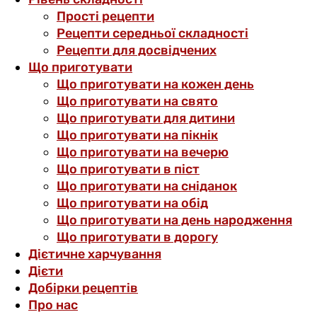
Прості рецепти
Рецепти середньої складності
Рецепти для досвідчених
Що приготувати
Що приготувати на кожен день
Що приготувати на свято
Що приготувати для дитини
Що приготувати на пікнік
Що приготувати на вечерю
Що приготувати в піст
Що приготувати на сніданок
Що приготувати на обід
Що приготувати на день народження
Що приготувати в дорогу
Дієтичне харчування
Дієти
Добірки рецептів
Про нас