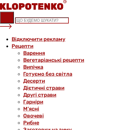
Skip
to
content
Відключити рекламу
Рецепти
Варення
Вегетаріанські рецепти
Випічка
Готуємо без світла
Десерти
Дієтичні страви
Другі страви
Гарніри
М’ясні
Овочеві
Рибне
Заготовки на зиму