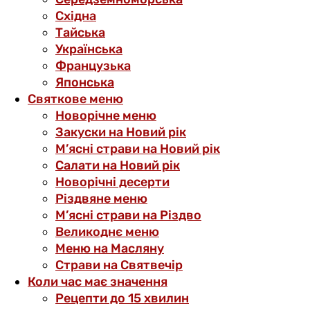
Східна
Тайська
Українська
Французька
Японська
Святкове меню
Новорічне меню
Закуски на Новий рік
М’ясні страви на Новий рік
Салати на Новий рік
Новорічні десерти
Різдвяне меню
М’ясні страви на Різдво
Великоднє меню
Меню на Масляну
Страви на Святвечір
Коли час має значення
Рецепти до 15 хвилин