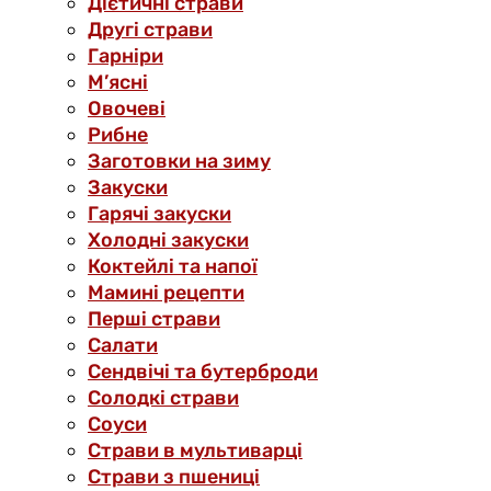
Дієтичні страви
Другі страви
Гарніри
М’ясні
Овочеві
Рибне
Заготовки на зиму
Закуски
Гарячі закуски
Холодні закуски
Коктейлі та напої
Мамині рецепти
Перші страви
Салати
Сендвічі та бутерброди
Солодкі страви
Соуси
Страви в мультиварці
Страви з пшениці