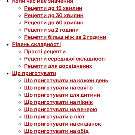
Коли час має значення
Рецепти до 15 хвилин
Рецепти до 30 хвилин
Рецепти до 60 хвилин
Рецепти за 2 години
Рецепти більш ніж за 2 години
Рівень складності
Прості рецепти
Рецепти середньої складності
Рецепти для досвідчених
Що приготувати
Що приготувати на кожен день
Що приготувати на свято
Що приготувати для дитини
Що приготувати на пікнік
Що приготувати на вечерю
Що приготувати в піст
Що приготувати на сніданок
Що приготувати на обід