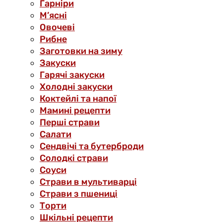
Гарніри
М’ясні
Овочеві
Рибне
Заготовки на зиму
Закуски
Гарячі закуски
Холодні закуски
Коктейлі та напої
Мамині рецепти
Перші страви
Салати
Сендвічі та бутерброди
Солодкі страви
Соуси
Страви в мультиварці
Страви з пшениці
Торти
Шкільні рецепти