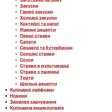
Закуски
Гарячі закуски
Холодні закуски
Коктейлі та напої
Мамині рецепти
Перші страви
Салати
Сендвічі та бутерброди
Солодкі страви
Соуси
Страви в мультиварці
Страви з пшениці
Торти
Шкільні рецепти
Кулінарні лайфхаки
Новини
Здорове харчування
Кулінарна енциклопедія