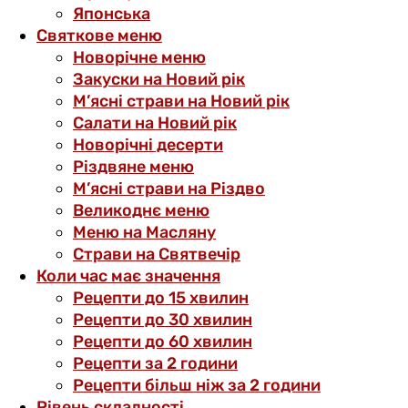
Японська
Святкове меню
Новорічне меню
Закуски на Новий рік
М’ясні страви на Новий рік
Салати на Новий рік
Новорічні десерти
Різдвяне меню
М’ясні страви на Різдво
Великоднє меню
Меню на Масляну
Страви на Святвечір
Коли час має значення
Рецепти до 15 хвилин
Рецепти до 30 хвилин
Рецепти до 60 хвилин
Рецепти за 2 години
Рецепти більш ніж за 2 години
Рівень складності