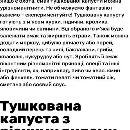
Якщо є охота, смак тушкованої капусти можна
урізноманітнити. Не обмежуємо фантазію і
кажемо – експериментуйте! Тушковану капусту
готують з м’ясом курки, індички, кролика,
яловичини чи свинини. Від обраного м’яса буде
залежати смак та жирність страви. Також можна
додати моркву, цибулю ріпчасту або порей,
солодкий перець та чилі, баклажани, гриби,
квасолю, кукурудзу або нут. Зроблять її смак
пікантним різноманітні прянощі, спеції та інші
інгредієнти, як, наприклад, пиво чи квас, кмин
або фенхель, томати пелаті чи томатний сік,
сметана або соєвий соус.
Тушкована
капуста з