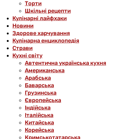
Торти
Шкільні рецепти
Кулінарні лайфхаки
Новини
Здорове харчування
Кулінарна енциклопедія
Страви
Кухні світу
Автентична українська кухня
Американська
Арабська
Баварська
Грузинська
Європейська
Індійська
Італійська
Китайська
Корейська
Кримськотатарська