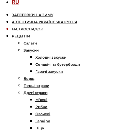
RU
ЗАГОТОВКИ НА ЗИМУ
АВТЕНТИЧНА УКРАЇНСЬКА КУХНЯ
ГАСТРОСПАДОК
РЕЦЕПТИ
Салати
Закуски
Холодні закуски
Сендвічі та бутерброди
Гарячі закуски
Борщ
Перші страви
Другі страви
М’ясні
Рибне
Овочеві
Гарніри
Піца