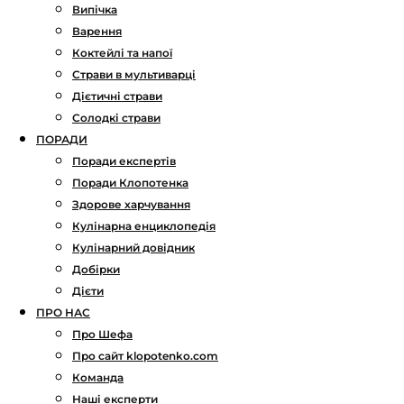
Випічка
Варення
Коктейлі та напої
Страви в мультиварці
Дієтичні страви
Солодкі страви
ПОРАДИ
Поради експертів
Поради Клопотенка
Здорове харчування
Кулінарна енциклопедія
Кулінарний довідник
Добірки
Дієти
ПРО НАС
Про Шефа
Про сайт klopotenko.com
Команда
Наші експерти