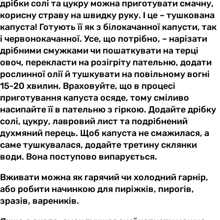
дрібки солі та цукру можна приготувати смачну,
корисну страву на швидку руку. І це – тушкована
капуста! Готують її як з білокачанної капусти, так
і червонокачанної. Усе, що потрібно, – нарізати
дрібними смужками чи пошаткувати на терці
овоч, перекласти на розігріту пательню, додати
рослинної олії й тушкувати на повільному вогні
15-20 хвилин. Враховуйте, що в процесі
приготування капуста осяде, тому сміливо
насипайте її в пательню з гіркою. Додайте дрібку
солі, цукру, лавровий лист та подрібнений
духмяний перець. Щоб капуста не смажилася, а
саме тушкувалася, додайте третину склянки
води. Вона поступово випарується.
Вживати можна як гарячий чи холодний гарнір,
або робити начинкою для пиріжків, пирогів,
зразів, вареників.