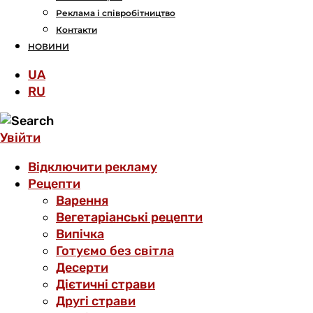
Реклама і співробітництво
Контакти
НОВИНИ
UA
RU
Увійти
Відключити рекламу
Рецепти
Варення
Вегетаріанські рецепти
Випічка
Готуємо без світла
Десерти
Дієтичні страви
Другі страви