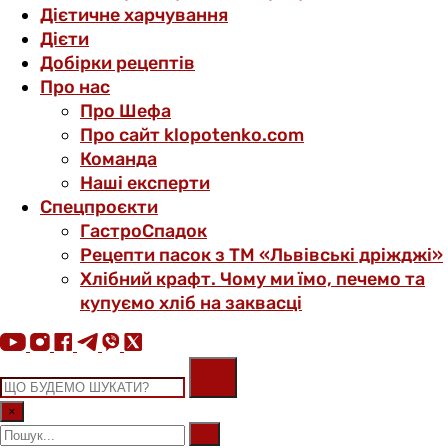
Дієтичне харчування
Дієти
Добірки рецептів
Про нас
Про Шефа
Про сайт klopotenko.com
Команда
Наші експерти
Спецпроєкти
ГастроСпадок
Рецепти пасок з ТМ «Львівські дріжджі»
Хлібний крафт. Чому ми їмо, печемо та
купуємо хліб на заквасці
×