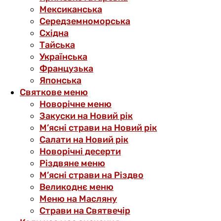
Мексиканська
Середземноморська
Східна
Тайська
Українська
Французька
Японська
Святкове меню
Новорічне меню
Закуски на Новий рік
М’ясні страви на Новий рік
Салати на Новий рік
Новорічні десерти
Різдвяне меню
М’ясні страви на Різдво
Великоднє меню
Меню на Масляну
Страви на Святвечір