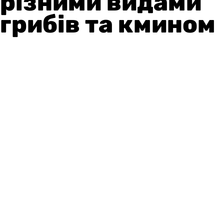
різними видами
грибів та кмином