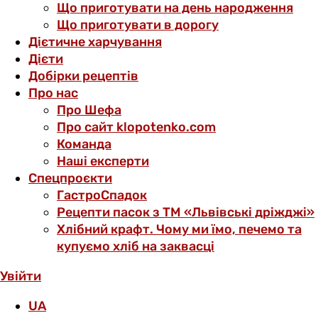
Що приготувати на день народження
Що приготувати в дорогу
Дієтичне харчування
Дієти
Добірки рецептів
Про нас
Про Шефа
Про сайт klopotenko.com
Команда
Наші експерти
Спецпроєкти
ГастроСпадок
Рецепти пасок з ТМ «Львівські дріжджі»
Хлібний крафт. Чому ми їмо, печемо та
купуємо хліб на заквасці
Увійти
UA