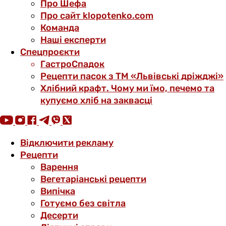
Про Шефа
Про сайт klopotenko.com
Команда
Наші експерти
Спецпроєкти
ГастроСпадок
Рецепти пасок з ТМ «Львівські дріжджі»
Хлібний крафт. Чому ми їмо, печемо та
купуємо хліб на заквасці
Відключити рекламу
Рецепти
Варення
Вегетаріанські рецепти
Випічка
Готуємо без світла
Десерти