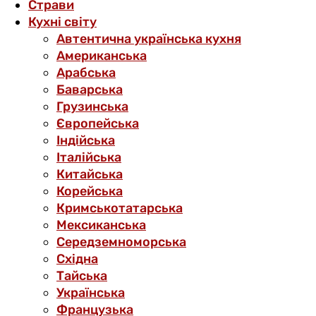
Страви
Кухні світу
Автентична українська кухня
Американська
Арабська
Баварська
Грузинська
Європейська
Індійська
Італійська
Китайська
Корейська
Кримськотатарська
Мексиканська
Середземноморська
Східна
Тайська
Українська
Французька