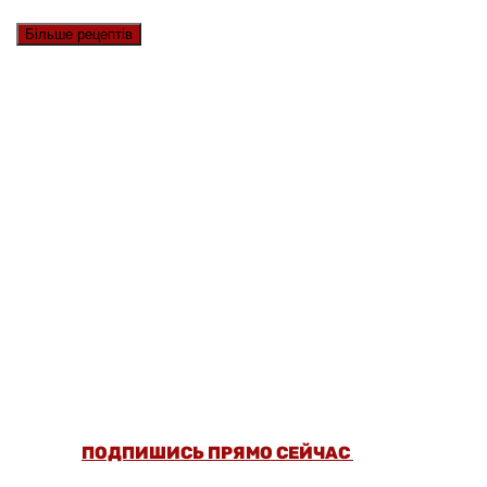
Більше рецептів
ОФОРМИ ПОДПИСКУ И СМОТРИ БОЛЬШЕ
5000 СТАТЕЙ И ПРОВЕРЕННЫХ РЕЦЕПТОВ
БЕЗ РЕКЛАМЫ.
ПОДПИШИСЬ ПРЯМО СЕЙЧАС