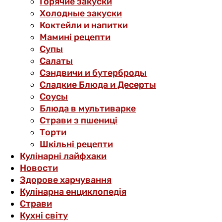
Горячие закуски
Холодные закуски
Коктейли и напитки
Мамині рецепти
Супы
Салаты
Сэндвичи и бутерброды
Сладкие Блюда и Десерты
Соусы
Блюда в мультиварке
Страви з пшениці
Торти
Шкільні рецепти
Кулінарні лайфхаки
Новости
Здорове харчування
Кулінарна енциклопедія
Страви
Кухні світу