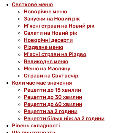
Святкове меню
Новорічне меню
Закуски на Новий рік
М’ясні страви на Новий рік
Салати на Новий рік
Новорічні десерти
Різдвяне меню
М’ясні страви на Різдво
Великоднє меню
Меню на Масляну
Страви на Святвечір
Коли час має значення
Рецепти до 15 хвилин
Рецепти до 30 хвилин
Рецепти до 60 хвилин
Рецепти за 2 години
Рецепти більш ніж за 2 години
Рівень складності
Що приготувати