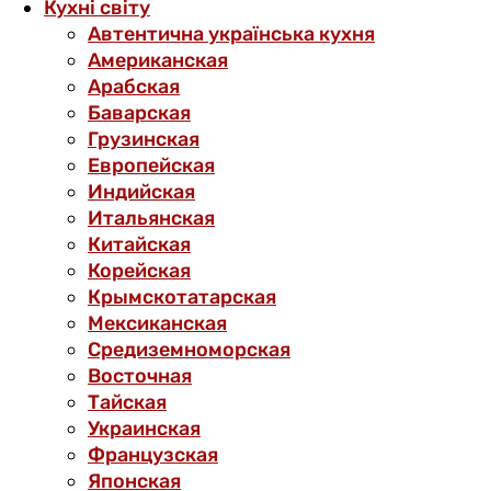
Кухні світу
Автентична українська кухня
Американская
Арабская
Баварская
Грузинская
Европейская
Индийская
Итальянская
Китайская
Корейская
Крымскотатарская
Мексиканская
Средиземноморская
Восточная
Тайская
Украинская
Французская
Японская