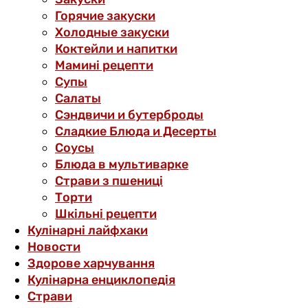
Горячие закуски
Холодные закуски
Коктейли и напитки
Мамині рецепти
Супы
Салаты
Сэндвичи и бутерброды
Сладкие Блюда и Десерты
Соусы
Блюда в мультиварке
Страви з пшениці
Торти
Шкільні рецепти
Кулінарні лайфхаки
Новости
Здорове харчування
Кулінарна енциклопедія
Страви