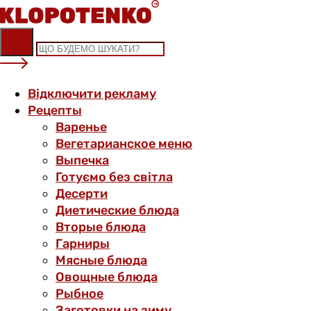
Skip
to
content
Відключити рекламу
Рецепты
Варенье
Вегетарианское меню
Выпечка
Готуємо без світла
Десерти
Диетические блюда
Вторые блюда
Гарниры
Мясные блюда
Овощные блюда
Рыбное
Заготовки на зиму