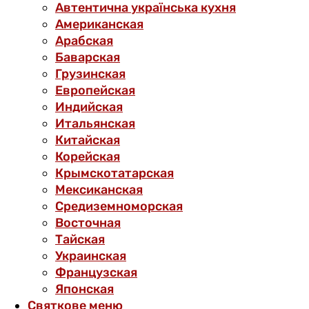
Автентична українська кухня
Американская
Арабская
Баварская
Грузинская
Европейская
Индийская
Итальянская
Китайская
Корейская
Крымскотатарская
Мексиканская
Средиземноморская
Восточная
Тайская
Украинская
Французская
Японская
Святкове меню