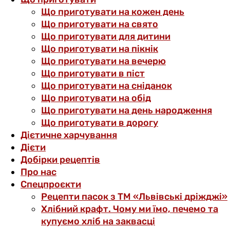
Що приготувати на кожен день
Що приготувати на свято
Що приготувати для дитини
Що приготувати на пікнік
Що приготувати на вечерю
Що приготувати в піст
Що приготувати на сніданок
Що приготувати на обід
Що приготувати на день народження
Що приготувати в дорогу
Дієтичне харчування
Дієти
Добірки рецептів
Про нас
Спецпроєкти
Рецепти пасок з ТМ «Львівські дріжджі»
Хлібний крафт. Чому ми їмо, печемо та
купуємо хліб на заквасці