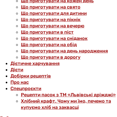
Що приготувати на кожен день
Що приготувати на свято
Що приготувати для дитини
Що приготувати на пікнік
Що приготувати на вечерю
Що приготувати в піст
Що приготувати на сніданок
Що приготувати на обід
Що приготувати на день народження
Що приготувати в дорогу
Дієтичне харчування
Дієти
Добірки рецептів
Про нас
Спецпроєкти
Рецепти пасок з ТМ «Львівські дріжджі»
Хлібний крафт. Чому ми їмо, печемо та
купуємо хліб на заквасці