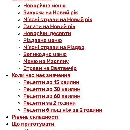
Новорічне меню
Закуски на Новий рік
М’ясні страви на Новий рік
Салати на Новий рік
Новорічні десерти
Різдвяне меню
М’ясні страви на Різдво
Великоднє меню
Меню на Масляну
Страви на Святвечір
Коли час має значення
Рецепти до 15 хвилин
Рецепти до 30 хвилин
Рецепти до 60 хвилин
Рецепти за 2 години
Рецепти більш ніж за 2 години
Рівень складності
Що приготувати