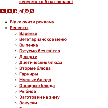
купуємо хліб на заквасці
Відключити рекламу
Рецепты
Варенье
Вегетарианское меню
Выпечка
Готуємо без світла
Десерти
Диетические блюда
Вторые блюда
Гарниры
Мясные блюда
Овощные блюда
Рыбное
Заготовки на зиму
Закуски