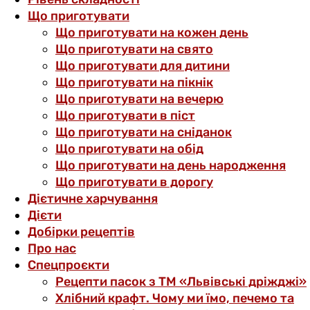
Що приготувати
Що приготувати на кожен день
Що приготувати на свято
Що приготувати для дитини
Що приготувати на пікнік
Що приготувати на вечерю
Що приготувати в піст
Що приготувати на сніданок
Що приготувати на обід
Що приготувати на день народження
Що приготувати в дорогу
Дієтичне харчування
Дієти
Добірки рецептів
Про нас
Спецпроєкти
Рецепти пасок з ТМ «Львівські дріжджі»
Хлібний крафт. Чому ми їмо, печемо та