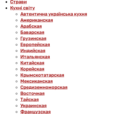
Страви
Кухні світу
Автентична українська кухня
Американская
Арабская
Баварская
Грузинская
Европейская
Индийская
Итальянская
Китайская
Корейская
Крымскотатарская
Мексиканская
Средиземноморская
Восточная
Тайская
Украинская
Французская