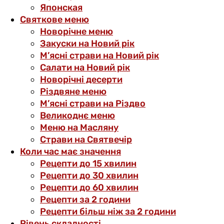
Японская
Святкове меню
Новорічне меню
Закуски на Новий рік
М’ясні страви на Новий рік
Салати на Новий рік
Новорічні десерти
Різдвяне меню
М’ясні страви на Різдво
Великоднє меню
Меню на Масляну
Страви на Святвечір
Коли час має значення
Рецепти до 15 хвилин
Рецепти до 30 хвилин
Рецепти до 60 хвилин
Рецепти за 2 години
Рецепти більш ніж за 2 години
Рівень складності