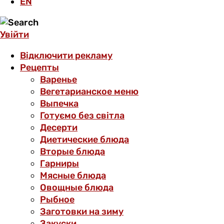
EN
Увійти
Відключити рекламу
Рецепты
Варенье
Вегетарианское меню
Выпечка
Готуємо без світла
Десерти
Диетические блюда
Вторые блюда
Гарниры
Мясные блюда
Овощные блюда
Рыбное
Заготовки на зиму
Закуски