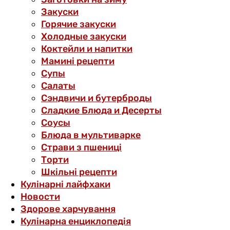
Закуски
Горячие закуски
Холодные закуски
Коктейли и напитки
Мамині рецепти
Супы
Салаты
Сэндвичи и бутерброды
Сладкие Блюда и Десерты
Соусы
Блюда в мультиварке
Страви з пшениці
Торти
Шкільні рецепти
Кулінарні лайфхаки
Новости
Здорове харчування
Кулінарна енциклопедія