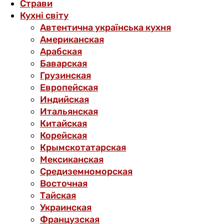
Страви
Кухні світу
Автентична українська кухня
Американская
Арабская
Баварская
Грузинская
Европейская
Индийская
Итальянская
Китайская
Корейская
Крымскотатарская
Мексиканская
Средиземноморская
Восточная
Тайская
Украинская
Французская