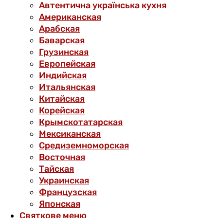
Автентична українська кухня
Американская
Арабская
Баварская
Грузинская
Европейская
Индийская
Итальянская
Китайская
Корейская
Крымскотатарская
Мексиканская
Средиземноморская
Восточная
Тайская
Украинская
Французская
Японская
Святкове меню