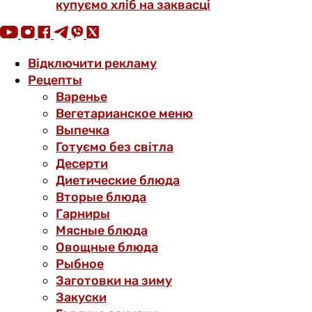
купуємо хліб на заквасці
Відключити рекламу
Рецепты
Варенье
Вегетарианское меню
Выпечка
Готуємо без світла
Десерти
Диетические блюда
Вторые блюда
Гарниры
Мясные блюда
Овощные блюда
Рыбное
Заготовки на зиму
Закуски