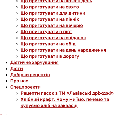
Що приготувати на кожен день
Що приготувати на свято
Що приготувати для дитини
Що приготувати на пікнік
Що приготувати на вечерю
Що приготувати в піст
Що приготувати на сніданок
Що приготувати на обід
Що приготувати на день народження
Що приготувати в дорогу
Дієтичне харчування
Дієти
Добірки рецептів
Про нас
Спецпроєкти
Рецепти пасок з ТМ «Львівські дріжджі»
Хлібний крафт. Чому ми їмо, печемо та
купуємо хліб на заквасці