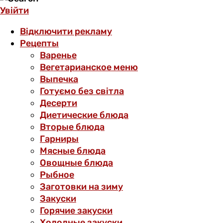
Увійти
Відключити рекламу
Рецепты
Варенье
Вегетарианское меню
Выпечка
Готуємо без світла
Десерти
Диетические блюда
Вторые блюда
Гарниры
Мясные блюда
Овощные блюда
Рыбное
Заготовки на зиму
Закуски
Горячие закуски
Холодные закуски