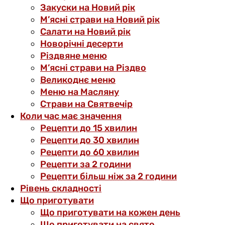
Закуски на Новий рік
М’ясні страви на Новий рік
Салати на Новий рік
Новорічні десерти
Різдвяне меню
М’ясні страви на Різдво
Великоднє меню
Меню на Масляну
Страви на Святвечір
Коли час має значення
Рецепти до 15 хвилин
Рецепти до 30 хвилин
Рецепти до 60 хвилин
Рецепти за 2 години
Рецепти більш ніж за 2 години
Рівень складності
Що приготувати
Що приготувати на кожен день
Що приготувати на свято