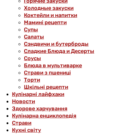
Горячие закуски
Холодные закуски
Коктейли и напитки
Мамині рецепти
Супы
Салаты
Сэндвичи и бутерброды
Сладкие Блюда и Десерты
Соусы
Блюда в мультиварке
Страви з пшениці
Торти
Шкільні рецепти
Кулінарні лайфхаки
Новости
Здорове харчування
Кулінарна енциклопедія
Страви
Кухні світу