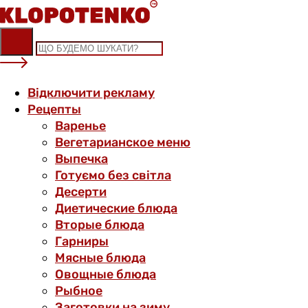
Skip
to
content
Відключити рекламу
Рецепты
Варенье
Вегетарианское меню
Выпечка
Готуємо без світла
Десерти
Диетические блюда
Вторые блюда
Гарниры
Мясные блюда
Овощные блюда
Рыбное
Заготовки на зиму