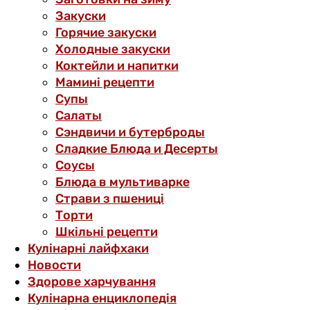
Закуски
Горячие закуски
Холодные закуски
Коктейли и напитки
Мамині рецепти
Супы
Салаты
Сэндвичи и бутерброды
Сладкие Блюда и Десерты
Соусы
Блюда в мультиварке
Страви з пшениці
Торти
Шкільні рецепти
Кулінарні лайфхаки
Новости
Здорове харчування
Кулінарна енциклопедія