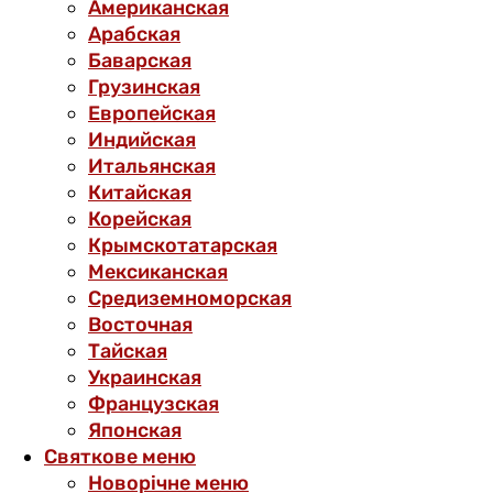
Американская
Арабская
Баварская
Грузинская
Европейская
Индийская
Итальянская
Китайская
Корейская
Крымскотатарская
Мексиканская
Средиземноморская
Восточная
Тайская
Украинская
Французская
Японская
Святкове меню
Новорічне меню