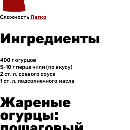
Сложность
Легко
Ингредиенты
400 г
огурцов
5-10 г
перца
чили (по вкусу)
2 ст.
л.
соевого соуса
1 ст.
л.
подсолнечного масла
Жареные
огурцы:
пошаговый