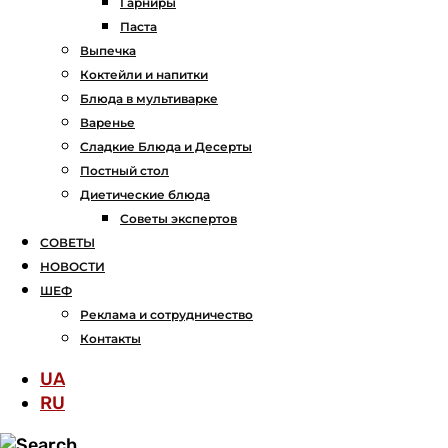
Гарниры
Паста
Выпечка
Коктейли и напитки
Блюда в мультиварке
Варенье
Сладкие Блюда и Десерты
Постный стол
Диетические блюда
Советы экспертов
СОВЕТЫ
НОВОСТИ
ШЕФ
Реклама и сотрудничество
Контакты
UA
RU