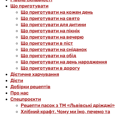
Що приготувати
Що приготувати на кожен день
Що приготувати на свято
Що приготувати для дитини
Що приготувати на пікнік
Що приготувати на вечерю
Що приготувати в піст
Що приготувати на сніданок
Що приготувати на обід
Що приготувати на день народження
Що приготувати в дорогу
Дієтичне харчування
Дієти
Добірки рецептів
Про нас
Спецпроєкти
Рецепти пасок з ТМ «Львівські дріжджі»
Хлібний крафт. Чому ми їмо, печемо та