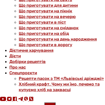
Що приготувати для дитини
Що приготувати на пікнік
Що приготувати на вечерю
Що приготувати в піст
Що приготувати на сніданок
Що приготувати на обід
Що приготувати на день народження
Що приготувати в дорогу
Дієтичне харчування
Дієти
Добірки рецептів
Про нас
Спецпроєкти
Рецепти пасок з ТМ «Львівські дріжджі»
Хлібний крафт. Чому ми їмо, печемо та
купуємо хліб на заквасці