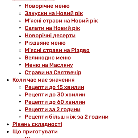
Новорічне меню
Закуски на Новий рік
М’ясні страви на Новий рік
Салати на Новий рік
Новорічні десерти
Різдвяне меню
М’ясні страви на Різдво
Великоднє меню
Меню на Масляну
Страви на Святвечір
Коли час має значення
Рецепти до 15 хвилин
Рецепти до 30 хвилин
Рецепти до 60 хвилин
Рецепти за 2 години
Рецепти більш ніж за 2 години
Рівень складності
Що приготувати