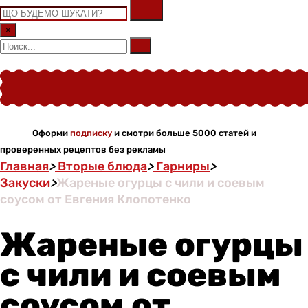
×
Оформи
подписку
и смотри больше 5000 статей и
проверенных рецептов без рекламы
Главная
>
Вторые блюда
>
Гарниры
>
Закуски
>
Жареные огурцы с чили и соевым
соусом от Евгения Клопотенко
Жареные огурцы
с чили и соевым
соусом от