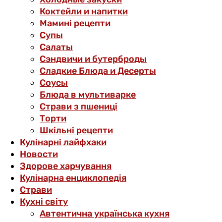
Коктейли и напитки
Мамині рецепти
Супы
Салаты
Сэндвичи и бутерброды
Сладкие Блюда и Десерты
Соусы
Блюда в мультиварке
Страви з пшениці
Торти
Шкільні рецепти
Кулінарні лайфхаки
Новости
Здорове харчування
Кулінарна енциклопедія
Страви
Кухні світу
Автентична українська кухня