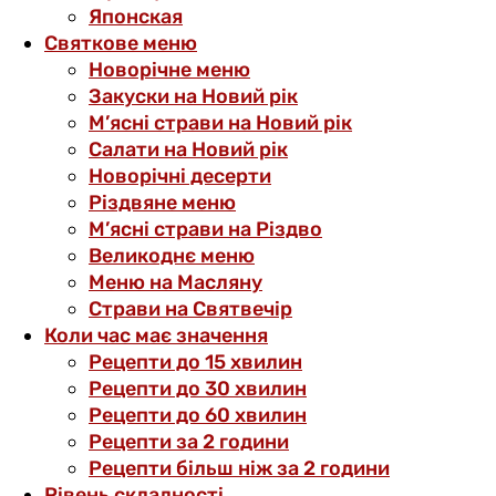
Японская
Святкове меню
Новорічне меню
Закуски на Новий рік
М’ясні страви на Новий рік
Салати на Новий рік
Новорічні десерти
Різдвяне меню
М’ясні страви на Різдво
Великоднє меню
Меню на Масляну
Страви на Святвечір
Коли час має значення
Рецепти до 15 хвилин
Рецепти до 30 хвилин
Рецепти до 60 хвилин
Рецепти за 2 години
Рецепти більш ніж за 2 години
Рівень складності