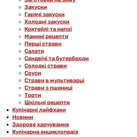
Закуски
Гарячі закуски
Холодні закуски
Коктейлі та напої
Мамині рецепти
Перші страви
Салати
Сендвічі та бутерброди
Солодкі страви
Соуси
Страви в мультиварці
Страви з пшениці
Торти
Шкільні рецепти
Кулінарні лайфхаки
Новини
Здорове харчування
Кулінарна енциклопедія