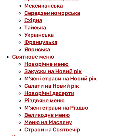
Мексиканська
Середземноморська
Східна
Тайська
Українська
Французька
Японська
Святкове меню
Новорічне меню
Закуски на Новий рік
М’ясні страви на Новий рік
Салати на Новий рік
Новорічні десерти
Різдвяне меню
М’ясні страви на Різдво
Великоднє меню
Меню на Масляну
Страви на Святвечір