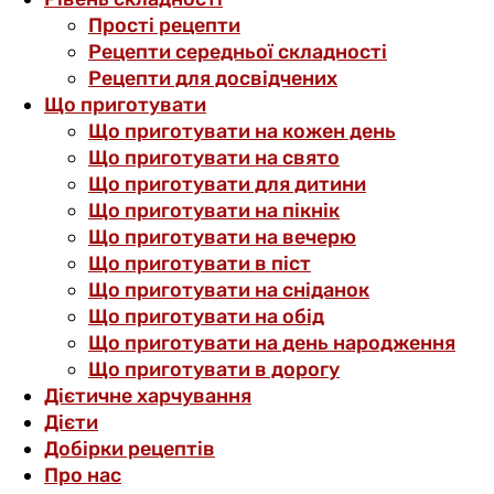
Прості рецепти
Рецепти середньої складності
Рецепти для досвідчених
Що приготувати
Що приготувати на кожен день
Що приготувати на свято
Що приготувати для дитини
Що приготувати на пікнік
Що приготувати на вечерю
Що приготувати в піст
Що приготувати на сніданок
Що приготувати на обід
Що приготувати на день народження
Що приготувати в дорогу
Дієтичне харчування
Дієти
Добірки рецептів
Про нас