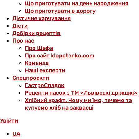
Що приготувати на день народження
Що приготувати в дорогу
Дієтичне харчування
Дієти
Добірки рецептів
Про нас
Про Шефа
Про сайт klopotenko.com
Команда
Наші експерти
Спецпроєкти
ГастроСпадок
Рецепти пасок з ТМ «Львівські дріжджі»
Хлібний крафт. Чому ми їмо, печемо та
купуємо хліб на заквасці
Увійти
UA