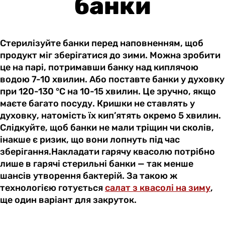
банки
Стерилізуйте банки перед наповненням, щоб
продукт міг зберігатися до зими. Можна зробити
це на парі, потримавши банку над киплячою
водою 7-10 хвилин. Або поставте банки у духовку
при 120-130 °C на 10-15 хвилин. Це зручно, якщо
маєте багато посуду. Кришки не ставлять у
духовку, натомість їх кип’ятять окремо 5 хвилин.
Слідкуйте, щоб банки не мали тріщин чи сколів,
інакше є ризик, що вони лопнуть під час
зберігання.Накладати гарячу квасолю потрібно
лише в гарячі стерильні банки — так менше
шансів утворення бактерій. За такою ж
технологією готується
салат з квасолі на зиму
,
ще один варіант для закруток.