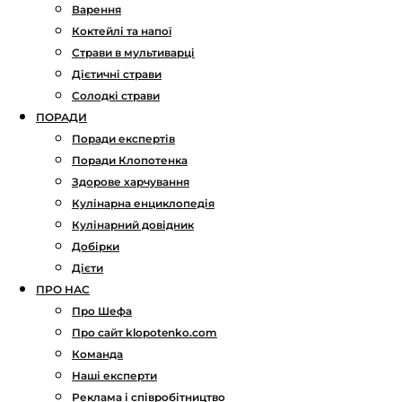
Варення
Коктейлі та напої
Страви в мультиварці
Дієтичні страви
Солодкі страви
ПОРАДИ
Поради експертів
Поради Клопотенка
Здорове харчування
Кулінарна енциклопедія
Кулінарний довідник
Добірки
Дієти
ПРО НАС
Про Шефа
Про сайт klopotenko.com
Команда
Наші експерти
Реклама і співробітництво