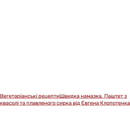
Вегетаріанські рецепти
Швидка намазка. Паштет з
квасолі та плавленого сирка від Євгена Клопотенка