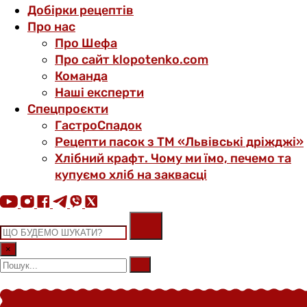
Добірки рецептів
Про нас
Про Шефа
Про сайт klopotenko.com
Команда
Наші експерти
Спецпроєкти
ГастроСпадок
Рецепти пасок з ТМ «Львівські дріжджі»
Хлібний крафт. Чому ми їмо, печемо та
купуємо хліб на заквасці
×