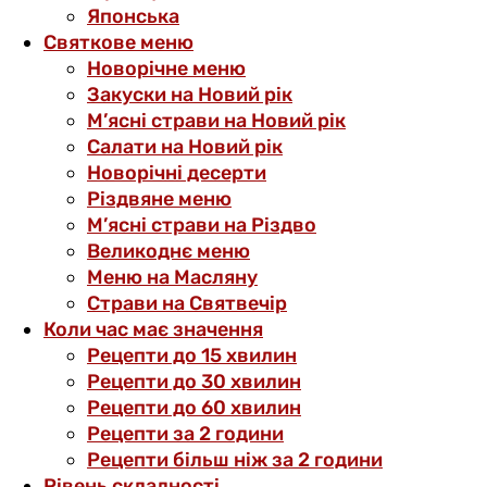
Японська
Святкове меню
Новорічне меню
Закуски на Новий рік
М’ясні страви на Новий рік
Салати на Новий рік
Новорічні десерти
Різдвяне меню
М’ясні страви на Різдво
Великоднє меню
Меню на Масляну
Страви на Святвечір
Коли час має значення
Рецепти до 15 хвилин
Рецепти до 30 хвилин
Рецепти до 60 хвилин
Рецепти за 2 години
Рецепти більш ніж за 2 години
Рівень складності