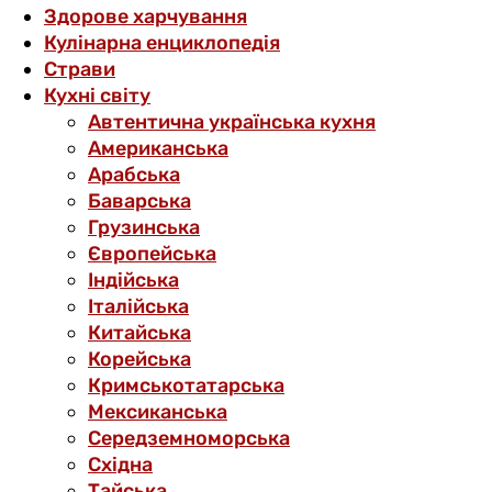
Здорове харчування
Кулінарна енциклопедія
Страви
Кухні світу
Автентична українська кухня
Американська
Арабська
Баварська
Грузинська
Європейська
Індійська
Італійська
Китайська
Корейська
Кримськотатарська
Мексиканська
Середземноморська
Східна
Тайська