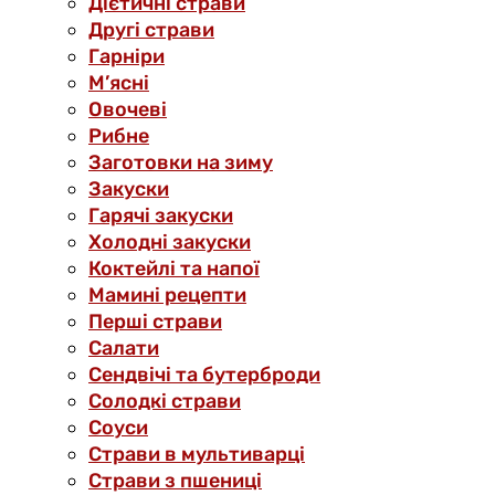
Дієтичні страви
Другі страви
Гарніри
М’ясні
Овочеві
Рибне
Заготовки на зиму
Закуски
Гарячі закуски
Холодні закуски
Коктейлі та напої
Мамині рецепти
Перші страви
Салати
Сендвічі та бутерброди
Солодкі страви
Соуси
Страви в мультиварці
Страви з пшениці