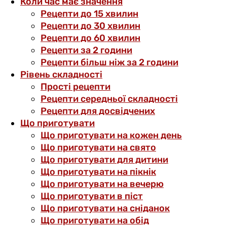
Коли час має значення
Рецепти до 15 хвилин
Рецепти до 30 хвилин
Рецепти до 60 хвилин
Рецепти за 2 години
Рецепти більш ніж за 2 години
Рівень складності
Прості рецепти
Рецепти середньої складності
Рецепти для досвідчених
Що приготувати
Що приготувати на кожен день
Що приготувати на свято
Що приготувати для дитини
Що приготувати на пікнік
Що приготувати на вечерю
Що приготувати в піст
Що приготувати на сніданок
Що приготувати на обід