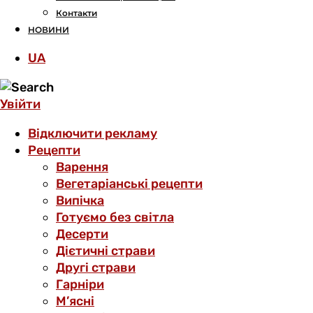
Контакти
НОВИНИ
UA
Увійти
Відключити рекламу
Рецепти
Варення
Вегетаріанські рецепти
Випічка
Готуємо без світла
Десерти
Дієтичні страви
Другі страви
Гарніри
М’ясні