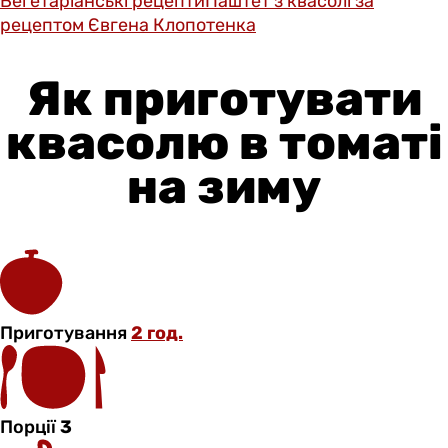
Вегетаріанські рецепти
Паштет з квасолі за
рецептом Євгена Клопотенка
Як приготувати
квасолю в томаті
на зиму
Приготування
2 год.
Порції
3