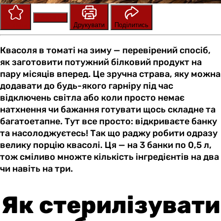
Зберегти
Оцінити
Друкувати
Поділитись
Квасоля в томаті на зиму — перевірений спосіб,
як заготовити потужний білковий продукт на
пару місяців вперед. Це зручна страва, яку можна
додавати до будь-якого гарніру під час
відключень світла або коли просто немає
натхнення чи бажання готувати щось складне та
багатоетапне. Тут все просто: відкриваєте банку
та насолоджуєтесь! Так що раджу робити одразу
велику порцію квасолі. Ця — на 3 банки по 0,5 л,
тож сміливо множте кількість інгредієнтів на два
чи навіть на три.
Як стерилізувати