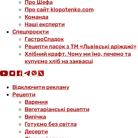
Про Шефа
Про сайт klopotenko.com
Команда
Наші експерти
Спецпроєкти
ГастроСпадок
Рецепти пасок з ТМ «Львівські дріжджі»
Хлібний крафт. Чому ми їмо, печемо та
купуємо хліб на заквасці
Відключити рекламу
Рецепти
Варення
Вегетаріанські рецепти
Випічка
Готуємо без світла
Десерти