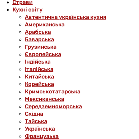
Страви
Кухні світу
Автентична українська кухня
Американська
Арабська
Баварська
Грузинська
Європейська
Індійська
Італійська
Китайська
Корейська
Кримськотатарська
Мексиканська
Середземноморська
Східна
Тайська
Українська
Французька