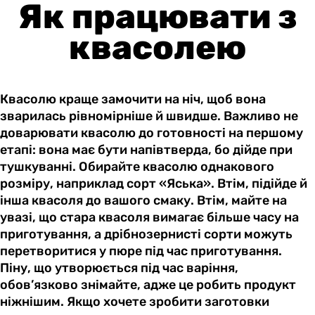
Як працювати з
квасолею
Квасолю краще замочити на ніч, щоб вона
зварилась рівномірніше й швидше. Важливо не
доварювати квасолю до готовності на першому
етапі: вона має бути напівтверда, бо дійде при
тушкуванні. Обирайте квасолю однакового
розміру, наприклад сорт «Яська». Втім, підійде й
інша квасоля до вашого смаку. Втім, майте на
увазі, що стара квасоля вимагає більше часу на
приготування, а дрібнозернисті сорти можуть
перетворитися у пюре під час приготування.
Піну, що утворюється під час варіння,
обов’язково знімайте, адже це робить продукт
ніжнішим. Якщо хочете зробити заготовки