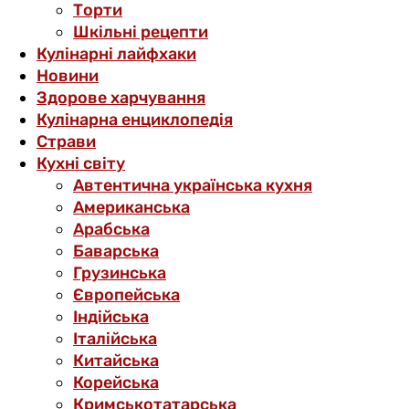
Торти
Шкільні рецепти
Кулінарні лайфхаки
Новини
Здорове харчування
Кулінарна енциклопедія
Страви
Кухні світу
Автентична українська кухня
Американська
Арабська
Баварська
Грузинська
Європейська
Індійська
Італійська
Китайська
Корейська
Кримськотатарська