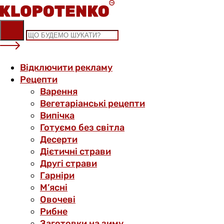
Skip
to
content
Відключити рекламу
Рецепти
Варення
Вегетаріанські рецепти
Випічка
Готуємо без світла
Десерти
Дієтичні страви
Другі страви
Гарніри
М’ясні
Овочеві
Рибне
Заготовки на зиму