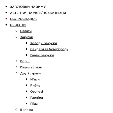
ЗАГОТОВКИ НА ЗИМУ
АВТЕНТИЧНА УКРАЇНСЬКА КУХНЯ
ГАСТРОСПАДОК
РЕЦЕПТИ
Салати
Закуски
Холодні закуски
Сендвічі та бутерброди
Гарячі закуски
Борщ
Перші страви
Другі страви
М’ясні
Рибне
Овочеві
Гарніри
Піца
Випічка