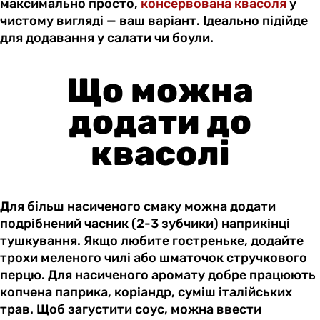
максимально просто,
консервована квасоля
у
чистому вигляді — ваш варіант. Ідеально підійде
для додавання у салати чи боули.
Що можна
додати до
квасолі
Для більш насиченого смаку можна додати
подрібнений часник (2-3 зубчики) наприкінці
тушкування. Якщо любите гостреньке, додайте
трохи меленого чилі або шматочок стручкового
перцю. Для насиченого аромату добре працюють
копчена паприка, коріандр, суміш італійських
трав. Щоб загустити соус, можна ввести