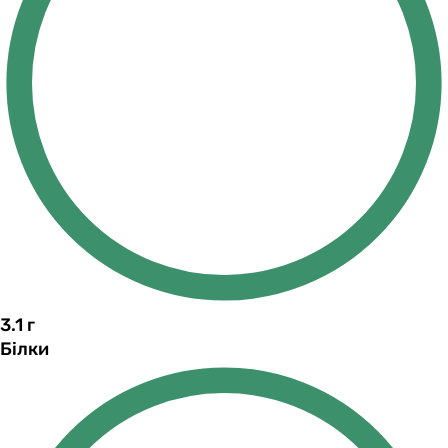
3.1
г
Білки