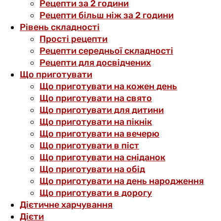
Рецепти за 2 години
Рецепти більш ніж за 2 години
Рівень складності
Прості рецепти
Рецепти середньої складності
Рецепти для досвідчених
Що приготувати
Що приготувати на кожен день
Що приготувати на свято
Що приготувати для дитини
Що приготувати на пікнік
Що приготувати на вечерю
Що приготувати в піст
Що приготувати на сніданок
Що приготувати на обід
Що приготувати на день народження
Що приготувати в дорогу
Дієтичне харчування
Дієти