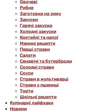
Овочеві
Рибне
Заготовки на зиму
Закуски
Гарячі закуски
Холодні закуски
Коктейлі та напої
Мамині рецепти
Перші страви
Салати
Сендвічі та бутерброди
Солодкі страви
Соуси
Страви в мультиварці
Страви з пшениці
Торти
Шкільні рецепти
Кулінарні лайфхаки
Новини