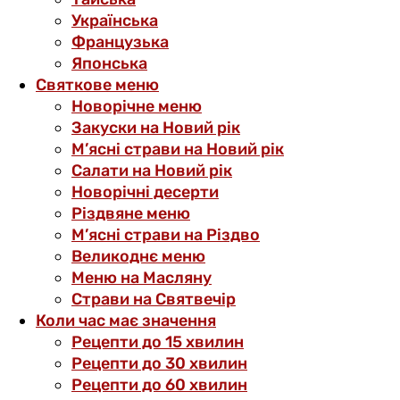
Українська
Французька
Японська
Святкове меню
Новорічне меню
Закуски на Новий рік
М’ясні страви на Новий рік
Салати на Новий рік
Новорічні десерти
Різдвяне меню
М’ясні страви на Різдво
Великоднє меню
Меню на Масляну
Страви на Святвечір
Коли час має значення
Рецепти до 15 хвилин
Рецепти до 30 хвилин
Рецепти до 60 хвилин