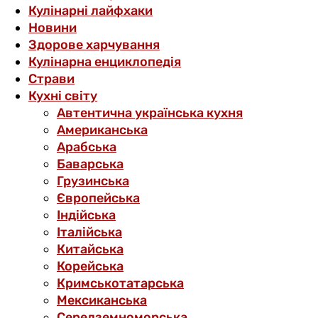
Кулінарні лайфхаки
Новини
Здорове харчування
Кулінарна енциклопедія
Страви
Кухні світу
Автентична українська кухня
Американська
Арабська
Баварська
Грузинська
Європейська
Індійська
Італійська
Китайська
Корейська
Кримськотатарська
Мексиканська
Середземноморська