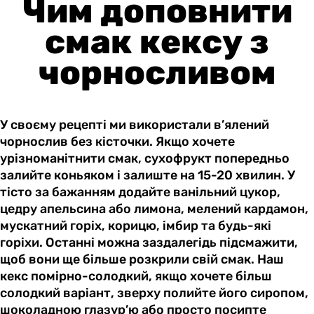
Чим доповнити
смак кексу з
чорносливом
У своєму рецепті ми використали в’ялений
чорнослив без кісточки. Якщо хочете
урізноманітнити смак, сухофрукт попередньо
залийте коньяком і залиште на 15-20 хвилин. У
тісто за бажанням додайте ванільний цукор,
цедру апельсина або лимона, мелений кардамон,
мускатний горіх, корицю, імбир та будь-які
горіхи. Останні можна заздалегідь підсмажити,
щоб вони ще більше розкрили свій смак. Наш
кекс помірно-солодкий, якщо хочете більш
солодкий варіант, зверху полийте його сиропом,
шоколадною глазур’ю або просто посипте