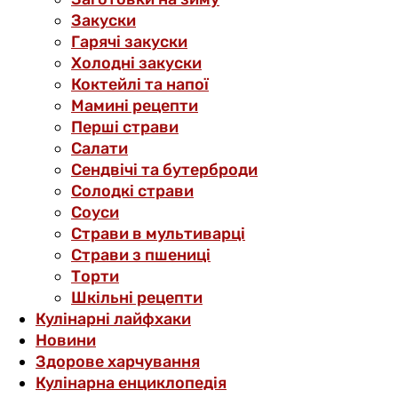
Закуски
Гарячі закуски
Холодні закуски
Коктейлі та напої
Мамині рецепти
Перші страви
Салати
Сендвічі та бутерброди
Солодкі страви
Соуси
Страви в мультиварці
Страви з пшениці
Торти
Шкільні рецепти
Кулінарні лайфхаки
Новини
Здорове харчування
Кулінарна енциклопедія