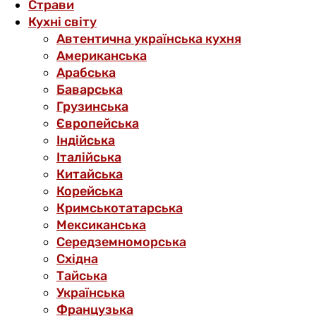
Страви
Кухні світу
Автентична українська кухня
Американська
Арабська
Баварська
Грузинська
Європейська
Індійська
Італійська
Китайська
Корейська
Кримськотатарська
Мексиканська
Середземноморська
Східна
Тайська
Українська
Французька