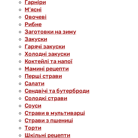
Гарніри
М’ясні
Овочеві
Рибне
Заготовки на зиму
Закуски
Гарячі закуски
Холодні закуски
Коктейлі та напої
Мамині рецепти
Перші страви
Салати
Сендвічі та бутерброди
Солодкі страви
Соуси
Страви в мультиварці
Страви з пшениці
Торти
Шкільні рецепти