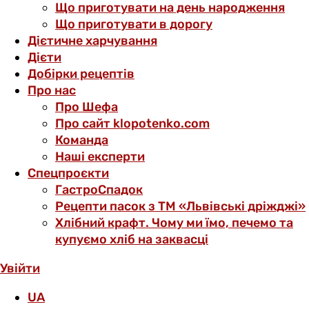
Що приготувати на день народження
Що приготувати в дорогу
Дієтичне харчування
Дієти
Добірки рецептів
Про нас
Про Шефа
Про сайт klopotenko.com
Команда
Наші експерти
Спецпроєкти
ГастроСпадок
Рецепти пасок з ТМ «Львівські дріжджі»
Хлібний крафт. Чому ми їмо, печемо та
купуємо хліб на заквасці
Увійти
UA