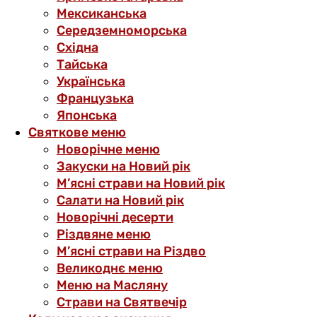
Мексиканська
Середземноморська
Східна
Тайська
Українська
Французька
Японська
Святкове меню
Новорічне меню
Закуски на Новий рік
М’ясні страви на Новий рік
Салати на Новий рік
Новорічні десерти
Різдвяне меню
М’ясні страви на Різдво
Великоднє меню
Меню на Масляну
Страви на Святвечір