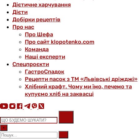
Дієтичне харчування
Дієти
Добірки рецептів
Про нас
Про Шефа
Про сайт klopotenko.com
Команда
Наші експерти
Спецпроєкти
ГастроСпадок
Рецепти пасок з ТМ «Львівські дріжджі»
Хлібний крафт. Чому ми їмо, печемо та
купуємо хліб на заквасці
×