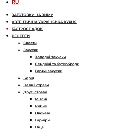
RU
ЗАГОТОВКИ НА ЗИМУ
АВТЕНТИЧНА УКРАЇНСЬКА КУХНЯ
ГАСТРОСПАДОК
РЕЦЕПТИ
Салати
Закуски
Холодні закуски
Сендвічі та бутерброди
Гарячі закуски
Борщ
Перші страви
Другі страви
М’ясні
Рибне
Овочеві
Гарніри
Піца