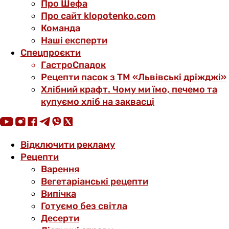
Про Шефа
Про сайт klopotenko.com
Команда
Наші експерти
Спецпроєкти
ГастроСпадок
Рецепти пасок з ТМ «Львівські дріжджі»
Хлібний крафт. Чому ми їмо, печемо та
купуємо хліб на заквасці
Відключити рекламу
Рецепти
Варення
Вегетаріанські рецепти
Випічка
Готуємо без світла
Десерти