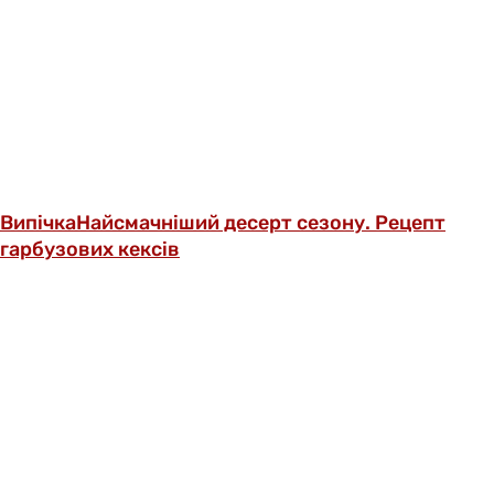
Випічка
Найсмачніший десерт сезону. Рецепт
гарбузових кексів