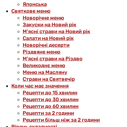
Японська
Святкове меню
Новорічне меню
Закуски на Новий рік
М’ясні страви на Новий рік
Салати на Новий рік
Новорічні десерти
Різдвяне меню
М’ясні страви на Різдво
Великоднє меню
Меню на Масляну
Страви на Святвечір
Коли час має значення
Рецепти до 15 хвилин
Рецепти до 30 хвилин
Рецепти до 60 хвилин
Рецепти за 2 години
Рецепти більш ніж за 2 години
Рівень складності