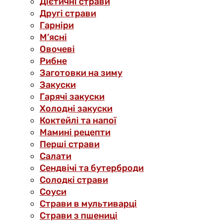
Дієтичні страви
Другі страви
Гарніри
М’ясні
Овочеві
Рибне
Заготовки на зиму
Закуски
Гарячі закуски
Холодні закуски
Коктейлі та напої
Мамині рецепти
Перші страви
Салати
Сендвічі та бутерброди
Солодкі страви
Соуси
Страви в мультиварці
Страви з пшениці