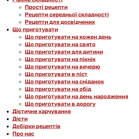
Прості рецепти
Рецепти середньої складності
Рецепти для досвідчених
Що приготувати
Що приготувати на кожен день
Що приготувати на свято
Що приготувати для дитини
Що приготувати на пікнік
Що приготувати на вечерю
Що приготувати в піст
Що приготувати на сніданок
Що приготувати на обід
Що приготувати на день народження
Що приготувати в дорогу
Дієтичне харчування
Дієти
Добірки рецептів
Про нас