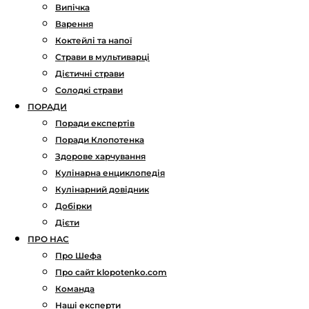
Випічка
Варення
Коктейлі та напої
Страви в мультиварці
Дієтичні страви
Солодкі страви
ПОРАДИ
Поради експертів
Поради Клопотенка
Здорове харчування
Кулінарна енциклопедія
Кулінарний довідник
Добірки
Дієти
ПРО НАС
Про Шефа
Про сайт klopotenko.com
Команда
Наші експерти