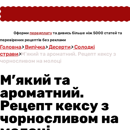
Оформи
передплату
та дивись більше ніж 5000 статей та
перевірених рецептів без реклами
Головна
>
Випічка
>
Десерти
>
Солодкі
страви
>
М’який та ароматний. Рецепт кексу з
чорносливом на молоці
М’який та
ароматний.
Рецепт кексу з
чорносливом на