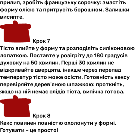
прилип, зробіть французьку сорочку: змастіть
форму олією та притрусіть борошном. Залишки
висипте.
Крок 7
Тісто влийте у форму та розподіліть силіконовою
лопаткою. Поставте у розігріту до 180 градусів
духовку на 50 хвилин. Перші 30 хвилин не
відкривайте дверцята, інакше через перепад
температур тісто може осісти. Готовність кексу
перевіряйте дерев'яною шпажкою: проткніть,
якщо на ній немає слідів тіста, випічка готова.
Крок 8
Кекс повинен повністю охолонути у формі.
Готувати – це просто!