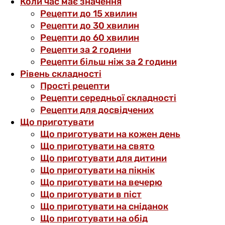
Коли час має значення
Рецепти до 15 хвилин
Рецепти до 30 хвилин
Рецепти до 60 хвилин
Рецепти за 2 години
Рецепти більш ніж за 2 години
Рівень складності
Прості рецепти
Рецепти середньої складності
Рецепти для досвідчених
Що приготувати
Що приготувати на кожен день
Що приготувати на свято
Що приготувати для дитини
Що приготувати на пікнік
Що приготувати на вечерю
Що приготувати в піст
Що приготувати на сніданок
Що приготувати на обід