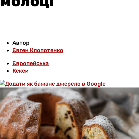
молоці
Автор
Євген Клопотенко
Європейська
Кекси