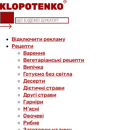
Skip
to
content
Відключити рекламу
Рецепти
Варення
Вегетаріанські рецепти
Випічка
Готуємо без світла
Десерти
Дієтичні страви
Другі страви
Гарніри
М’ясні
Овочеві
Рибне
Заготовки на зиму