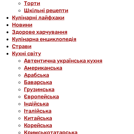
Торти
Шкільні рецепти
Кулінарні лайфхаки
Новини
Здорове харчування
Кулінарна енциклопедія
Страви
Кухні світу
Автентична українська кухня
Американська
Арабська
Баварська
Грузинська
Європейська
Індійська
Італійська
Китайська
Корейська
Кримськотатарська