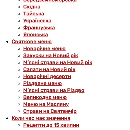
Східна
Тайська
Українська
Французька
Японська
Святкове меню
Новорічне меню
Закуски на Новий рік
М’ясні страви на Новий рік
Салати на Новий рік
Новорічні десерти
Різдвяне меню
М’ясні страви на Різдво
Великоднє меню
Меню на Масляну
Страви на Святвечір
Коли час має значення
Рецепти до 15 хвилин