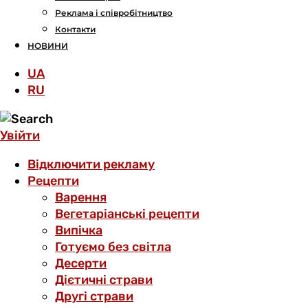
Реклама і співробітництво
Контакти
НОВИНИ
UA
RU
Увійти
Відключити рекламу
Рецепти
Варення
Вегетаріанські рецепти
Випічка
Готуємо без світла
Десерти
Дієтичні страви
Другі страви