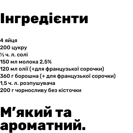
Інгредієнти
4 яйця
200 цукру
½ ч.
л.
солі
150 мл
молока
2,5%
120 мл
олії
(+для французької сорочки)
360 г
борошна
(+ для французької сорочки)
1,5 ч.
л.
розпушувача
200 г
чорносливу
без кісточки
М’який та
ароматний.