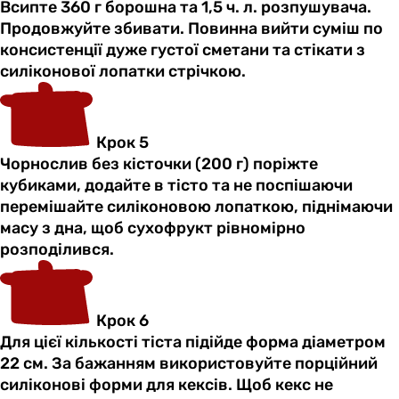
Всипте 360 г борошна та 1,5 ч. л. розпушувача.
Продовжуйте збивати. Повинна вийти суміш по
консистенції дуже густої сметани та стікати з
силіконової лопатки стрічкою.
Крок 5
Чорнослив без кісточки (200 г) поріжте
кубиками, додайте в тісто та не поспішаючи
перемішайте силіконовою лопаткою, піднімаючи
масу з дна, щоб сухофрукт рівномірно
розподілився.
Крок 6
Для цієї кількості тіста підійде форма діаметром
22 см. За бажанням використовуйте порційний
силіконові форми для кексів. Щоб кекс не