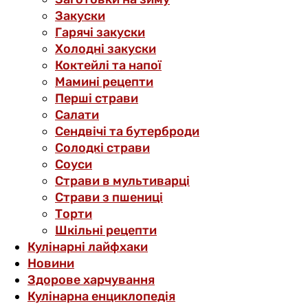
Закуски
Гарячі закуски
Холодні закуски
Коктейлі та напої
Мамині рецепти
Перші страви
Салати
Сендвічі та бутерброди
Солодкі страви
Соуси
Страви в мультиварці
Страви з пшениці
Торти
Шкільні рецепти
Кулінарні лайфхаки
Новини
Здорове харчування
Кулінарна енциклопедія