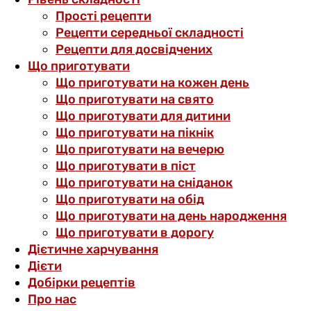
Прості рецепти
Рецепти середньої складності
Рецепти для досвідчених
Що приготувати
Що приготувати на кожен день
Що приготувати на свято
Що приготувати для дитини
Що приготувати на пікнік
Що приготувати на вечерю
Що приготувати в піст
Що приготувати на сніданок
Що приготувати на обід
Що приготувати на день народження
Що приготувати в дорогу
Дієтичне харчування
Дієти
Добірки рецептів
Про нас