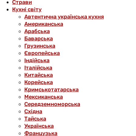
Страви
Кухні світу
Автентична українська кухня
Американська
Арабська
Баварська
Грузинська
Європейська
Індійська
Італійська
Китайська
Корейська
Кримськотатарська
Мексиканська
Середземноморська
Східна
Тайська
Українська
Французька