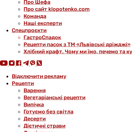
Про Шефа
Про сайт klopotenko.com
Команда
Наші експерти
Спецпроєкти
ГастроСпадок
Рецепти пасок з ТМ «Львівські дріжджі»
Хлібний крафт. Чому ми їмо, печемо та к
Відключити рекламу
Рецепти
Варення
Вегетаріанські рецепти
Випічка
Готуємо без світла
Десерти
Дієтичні страви