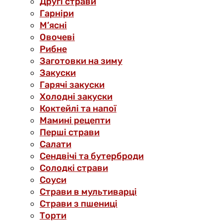
Другі страви
Гарніри
М’ясні
Овочеві
Рибне
Заготовки на зиму
Закуски
Гарячі закуски
Холодні закуски
Коктейлі та напої
Мамині рецепти
Перші страви
Салати
Сендвічі та бутерброди
Солодкі страви
Соуси
Страви в мультиварці
Страви з пшениці
Торти