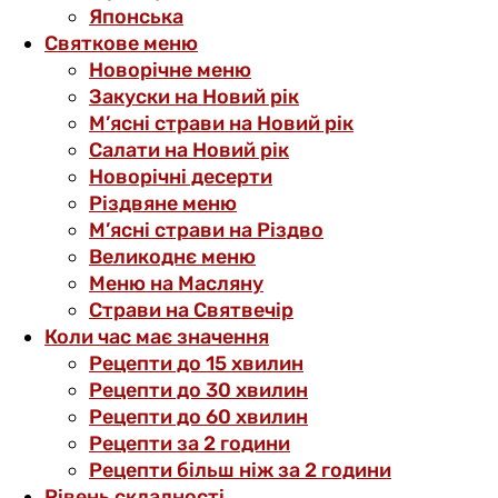
Японська
Святкове меню
Новорічне меню
Закуски на Новий рік
М’ясні страви на Новий рік
Салати на Новий рік
Новорічні десерти
Різдвяне меню
М’ясні страви на Різдво
Великоднє меню
Меню на Масляну
Страви на Святвечір
Коли час має значення
Рецепти до 15 хвилин
Рецепти до 30 хвилин
Рецепти до 60 хвилин
Рецепти за 2 години
Рецепти більш ніж за 2 години
Рівень складності