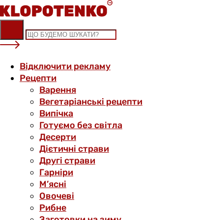
Skip
to
content
Відключити рекламу
Рецепти
Варення
Вегетаріанські рецепти
Випічка
Готуємо без світла
Десерти
Дієтичні страви
Другі страви
Гарніри
М’ясні
Овочеві
Рибне
Заготовки на зиму