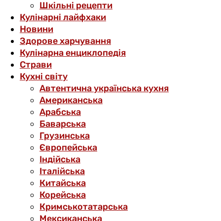
Шкільні рецепти
Кулінарні лайфхаки
Новини
Здорове харчування
Кулінарна енциклопедія
Страви
Кухні світу
Автентична українська кухня
Американська
Арабська
Баварська
Грузинська
Європейська
Індійська
Італійська
Китайська
Корейська
Кримськотатарська
Мексиканська