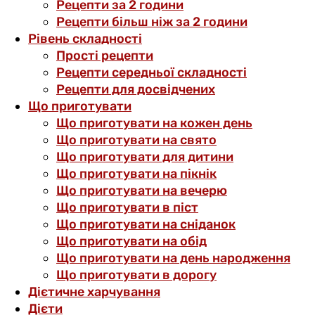
Рецепти за 2 години
Рецепти більш ніж за 2 години
Рівень складності
Прості рецепти
Рецепти середньої складності
Рецепти для досвідчених
Що приготувати
Що приготувати на кожен день
Що приготувати на свято
Що приготувати для дитини
Що приготувати на пікнік
Що приготувати на вечерю
Що приготувати в піст
Що приготувати на сніданок
Що приготувати на обід
Що приготувати на день народження
Що приготувати в дорогу
Дієтичне харчування
Дієти