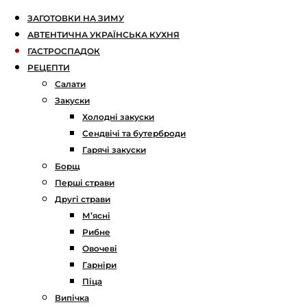
ЗАГОТОВКИ НА ЗИМУ
АВТЕНТИЧНА УКРАЇНСЬКА КУХНЯ
ГАСТРОСПАДОК
РЕЦЕПТИ
Салати
Закуски
Холодні закуски
Сендвічі та бутерброди
Гарячі закуски
Борщ
Перші страви
Другі страви
М’ясні
Рибне
Овочеві
Гарніри
Піца
Випічка