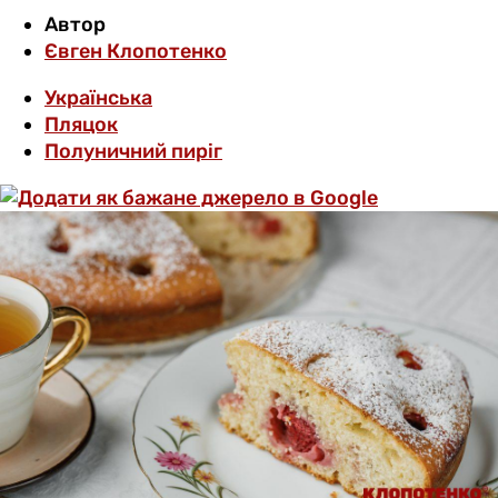
Автор
Євген Клопотенко
Українська
Пляцок
Полуничний пиріг