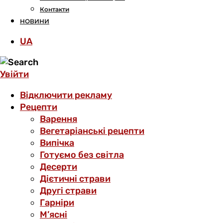
Контакти
НОВИНИ
UA
Увійти
Відключити рекламу
Рецепти
Варення
Вегетаріанські рецепти
Випічка
Готуємо без світла
Десерти
Дієтичні страви
Другі страви
Гарніри
М’ясні