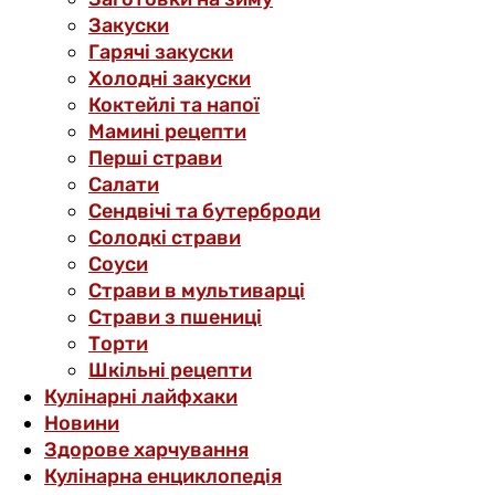
Закуски
Гарячі закуски
Холодні закуски
Коктейлі та напої
Мамині рецепти
Перші страви
Салати
Сендвічі та бутерброди
Солодкі страви
Соуси
Страви в мультиварці
Страви з пшениці
Торти
Шкільні рецепти
Кулінарні лайфхаки
Новини
Здорове харчування
Кулінарна енциклопедія