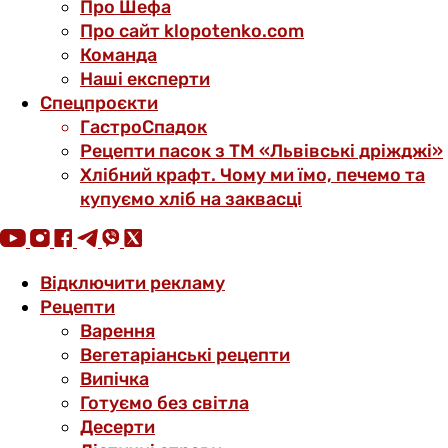
Про Шефа
Про сайт klopotenko.com
Команда
Наші експерти
Спецпроєкти
ГастроСпадок
Рецепти пасок з ТМ «Львівські дріжджі»
Хлібний крафт. Чому ми їмо, печемо та
купуємо хліб на заквасці
Відключити рекламу
Рецепти
Варення
Вегетаріанські рецепти
Випічка
Готуємо без світла
Десерти