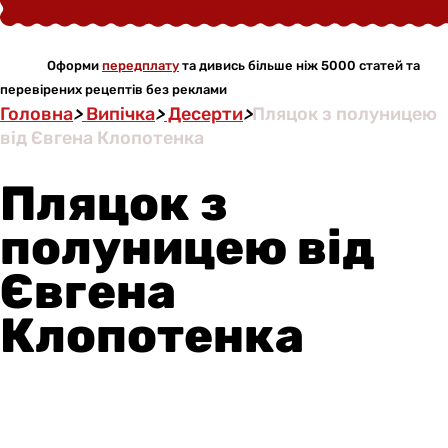
Оформи
передплату
та дивись більше ніж 5000 статей та
перевірених рецептів без реклами
Головна
>
Випічка
>
Десерти
>
Пляцок з полуницею
від Євгена Клопотенка
Пляцок з
полуницею від
Євгена
Клопотенка