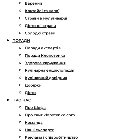
Варення
Коктейлі та напої
Страви в мультиварці
Дієтичні страви
Солодкі страви
ПОРАДИ
Поради експертів
Поради Клопотенка
Здорове харчування
Кулінарна енциклопедія
Кулінарний довідник
Добірки
Дієти
ПРО НАС
Про Шефа
Про сайт klopotenko.com
Команда
Наші експерти
Реклама і співробітництво