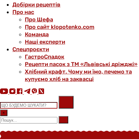
Добірки рецептів
Про нас
Про Шефа
Про сайт klopotenko.com
Команда
Наші експерти
Спецпроєкти
ГастроСпадок
Рецепти пасок з ТМ «Львівські дріжджі»
Хлібний крафт. Чому ми їмо, печемо та
купуємо хліб на заквасці
×