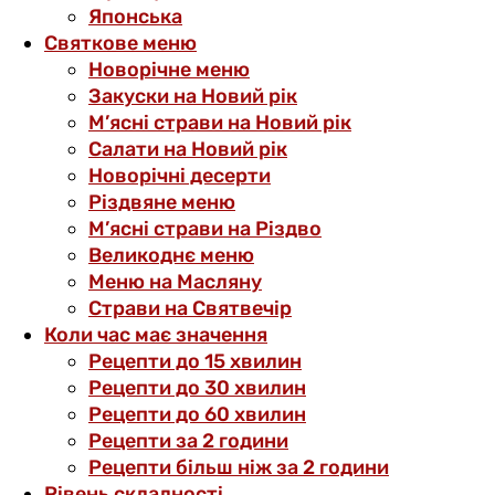
Японська
Святкове меню
Новорічне меню
Закуски на Новий рік
М’ясні страви на Новий рік
Салати на Новий рік
Новорічні десерти
Різдвяне меню
М’ясні страви на Різдво
Великоднє меню
Меню на Масляну
Страви на Святвечір
Коли час має значення
Рецепти до 15 хвилин
Рецепти до 30 хвилин
Рецепти до 60 хвилин
Рецепти за 2 години
Рецепти більш ніж за 2 години
Рівень складності