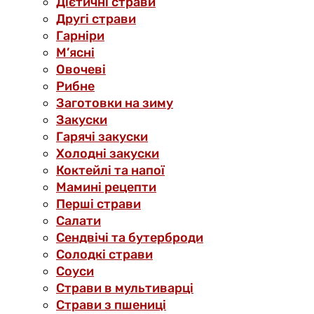
Дієтичні страви
Другі страви
Гарніри
М’ясні
Овочеві
Рибне
Заготовки на зиму
Закуски
Гарячі закуски
Холодні закуски
Коктейлі та напої
Мамині рецепти
Перші страви
Салати
Сендвічі та бутерброди
Солодкі страви
Соуси
Страви в мультиварці
Страви з пшениці