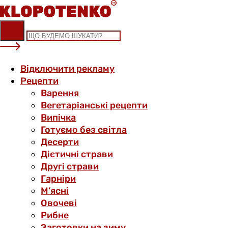
Skip
to
content
Відключити рекламу
Рецепти
Варення
Вегетаріанські рецепти
Випічка
Готуємо без світла
Десерти
Дієтичні страви
Другі страви
Гарніри
М’ясні
Овочеві
Рибне
Заготовки на зиму