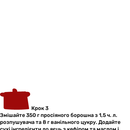
Крок 3
Змішайте 350 г просіяного борошна з 1,5 ч. л.
розпушувача та 8 г ванільного цукру. Додайте
сухі інгредієнти до яєць з кефіром та маслом і