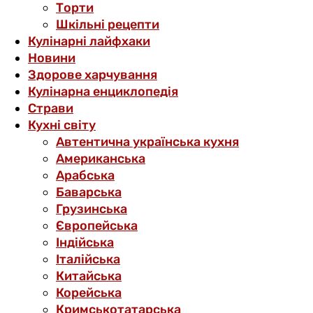
Торти
Шкільні рецепти
Кулінарні лайфхаки
Новини
Здорове харчування
Кулінарна енциклопедія
Страви
Кухні світу
Автентична українська кухня
Американська
Арабська
Баварська
Грузинська
Європейська
Індійська
Італійська
Китайська
Корейська
Кримськотатарська