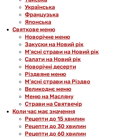
Українська
Французька
Японська
Святкове меню
Новорічне меню
Закуски на Новий рік
М’ясні страви на Новий рік
Салати на Новий рік
Новорічні десерти
Різдвяне меню
М’ясні страви на Різдво
Великоднє меню
Меню на Масляну
Страви на Святвечір
Коли час має значення
Рецепти до 15 хвилин
Рецепти до 30 хвилин
Рецепти до 60 хвилин