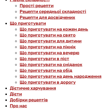
Прості рецепти
Рецепти середньої складності
Рецепти для досвідчених
Що приготувати
Що приготувати на кожен день
Що приготувати на свято
Що приготувати для дитини
Що приготувати на пікнік
Що приготувати на вечерю
Що приготувати в піст
Що приготувати на сніданок
Що приготувати на обід
Що приготувати на день народження
Що приготувати в дорогу
Дієтичне харчування
Дієти
Добірки рецептів
Про нас