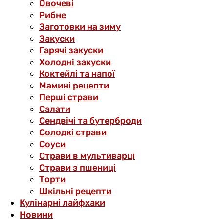
Овочеві
Рибне
Заготовки на зиму
Закуски
Гарячі закуски
Холодні закуски
Коктейлі та напої
Мамині рецепти
Перші страви
Салати
Сендвічі та бутерброди
Солодкі страви
Соуси
Страви в мультиварці
Страви з пшениці
Торти
Шкільні рецепти
Кулінарні лайфхаки
Новини