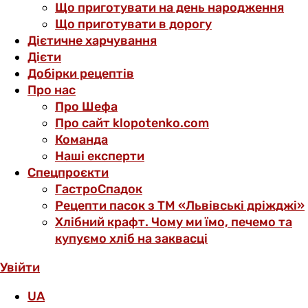
Що приготувати на день народження
Що приготувати в дорогу
Дієтичне харчування
Дієти
Добірки рецептів
Про нас
Про Шефа
Про сайт klopotenko.com
Команда
Наші експерти
Спецпроєкти
ГастроСпадок
Рецепти пасок з ТМ «Львівські дріжджі»
Хлібний крафт. Чому ми їмо, печемо та
купуємо хліб на заквасці
Увійти
UA