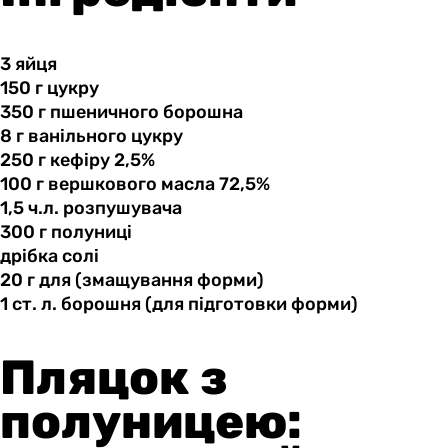
3 яйця
150 г
цукру
350 г
пшеничного
борошна
8 г
ванільного
цукру
250 г
кефіру
2,5%
100 г
вершкового
масла 72,5%
1,5 ч.л.
розпушувача
300 г
полуниці
дрібка солі
20 г
для
(змащування форми)
1 ст.
л.
борошня (для підготовки форми)
Пляцок з
полуницею: