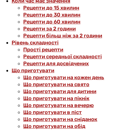
Коли час має значення
Рецепти до 15 хвилин
Рецепти до 30 хвилин
Рецепти до 60 хвилин
Рецепти за 2 години
Рецепти більш ніж за 2 години
Рівень складності
Прості рецепти
Рецепти середньої складності
Рецепти для досвідчених
Що приготувати
Що приготувати на кожен день
Що приготувати на свято
Що приготувати для дитини
Що приготувати на пікнік
Що приготувати на вечерю
Що приготувати в піст
Що приготувати на сніданок
Що приготувати на обід