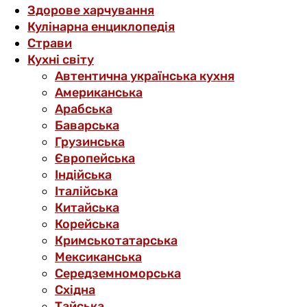
Здорове харчування
Кулінарна енциклопедія
Страви
Кухні світу
Автентична українська кухня
Американська
Арабська
Баварська
Грузинська
Європейська
Індійська
Італійська
Китайська
Корейська
Кримськотатарська
Мексиканська
Середземноморська
Східна
Тайська