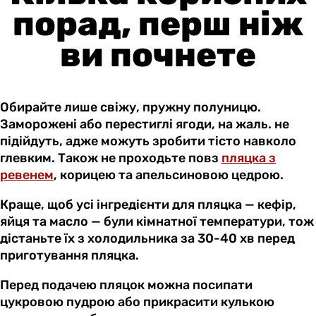
порад, перш ніж
ви почнете
Обирайте лише свіжу, пружну полуницю.
Заморожені або перестиглі ягоди, на жаль. не
підійдуть, адже можуть зробити тісто навколо
глевким. Також не проходьте повз
пляцка з
ревенем
, корицею та апельсиновою цедрою.
Краще, щоб усі інгредієнти для пляцка — кефір,
яйця та масло — були кімнатної температури, тож
дістаньте їх з холодильника за 30-40 хв перед
приготування пляцка.
Перед подачею пляцок можна посипати
цукровою пудрою або прикрасити кулькою