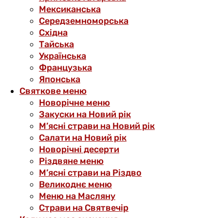
Мексиканська
Середземноморська
Східна
Тайська
Українська
Французька
Японська
Святкове меню
Новорічне меню
Закуски на Новий рік
М’ясні страви на Новий рік
Салати на Новий рік
Новорічні десерти
Різдвяне меню
М’ясні страви на Різдво
Великоднє меню
Меню на Масляну
Страви на Святвечір