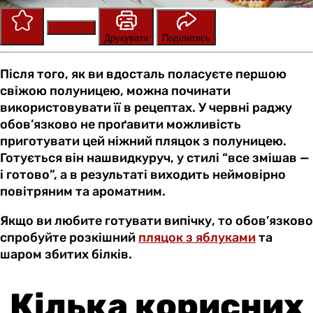
Зберегти
Оцінити
Друкувати
Поділитись
Після того, як ви вдосталь поласуєте першою
свіжою полуницею, можна починати
використовувати її в рецептах. У червні раджу
обов’язково не проґавити можливість
приготувати цей ніжний пляцок з полуницею.
Готується він нашвидкуруч, у стилі “все змішав —
і готово”, а в результаті виходить неймовірно
повітряним та ароматним.
Якщо ви любите готувати випічку, то обов’язково
спробуйте розкішний
пляцок з яблуками
та
шаром збитих білків.
Кілька корисних