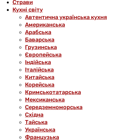
Страви
Кухні світу
Автентична українська кухня
Американська
Арабська
Баварська
Грузинська
Європейська
Індійська
Італійська
Китайська
Корейська
Кримськотатарська
Мексиканська
Середземноморська
Східна
Тайська
Українська
Французька