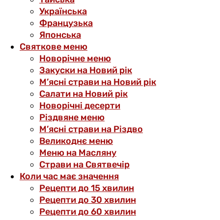
Українська
Французька
Японська
Святкове меню
Новорічне меню
Закуски на Новий рік
М’ясні страви на Новий рік
Салати на Новий рік
Новорічні десерти
Різдвяне меню
М’ясні страви на Різдво
Великоднє меню
Меню на Масляну
Страви на Святвечір
Коли час має значення
Рецепти до 15 хвилин
Рецепти до 30 хвилин
Рецепти до 60 хвилин