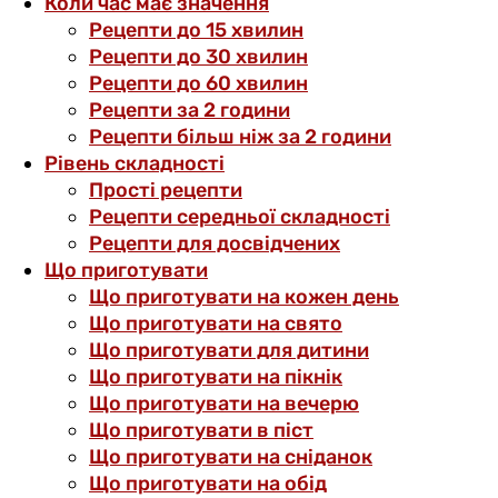
Коли час має значення
Рецепти до 15 хвилин
Рецепти до 30 хвилин
Рецепти до 60 хвилин
Рецепти за 2 години
Рецепти більш ніж за 2 години
Рівень складності
Прості рецепти
Рецепти середньої складності
Рецепти для досвідчених
Що приготувати
Що приготувати на кожен день
Що приготувати на свято
Що приготувати для дитини
Що приготувати на пікнік
Що приготувати на вечерю
Що приготувати в піст
Що приготувати на сніданок
Що приготувати на обід