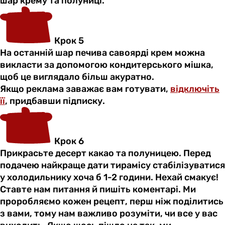
шар крему та полуниці.
Крок 5
На останній шар печива савоярді крем можна
викласти за допомогою кондитерського мішка,
щоб це виглядало більш акуратно.
Якщо реклама заважає вам готувати,
відключіть
її
, придбавши підписку.
Крок 6
Прикрасьте десерт какао та полуницею. Перед
подачею найкраще дати тирамісу стабілізуватися
у холодильнику хоча б 1-2 години. Нехай смакує!
Ставте нам питання й пишіть коментарі. Ми
проробляємо кожен рецепт, перш ніж поділитись
з вами, тому нам важливо розуміти, чи все у вас