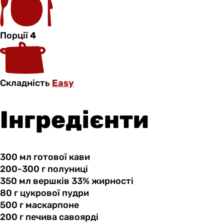
Порції
4
Складність
Easy
Інгредієнти
300 мл
готової
кави
200-300 г
полуниці
350 мл
вершків
33% жирності
80 г
цукрової
пудри
500 г
маскарпоне
200 г
печива
савоярді