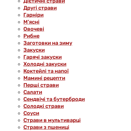
Дієтичні страви
Другі страви
Гарніри
М’ясні
Овочеві
Рибне
Заготовки на зиму
Закуски
Гарячі закуски
Холодні закуски
Коктейлі та напої
Мамині рецепти
Перші страви
Салати
Сендвічі та бутерброди
Солодкі страви
Соуси
Страви в мультиварці
Страви з пшениці