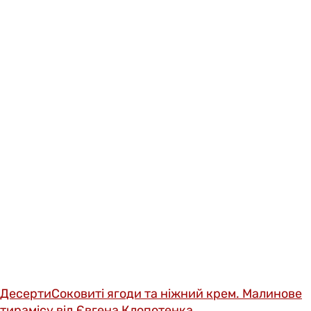
Десерти
Соковиті ягоди та ніжний крем. Малинове
тирамісу від Євгена Клопотенка