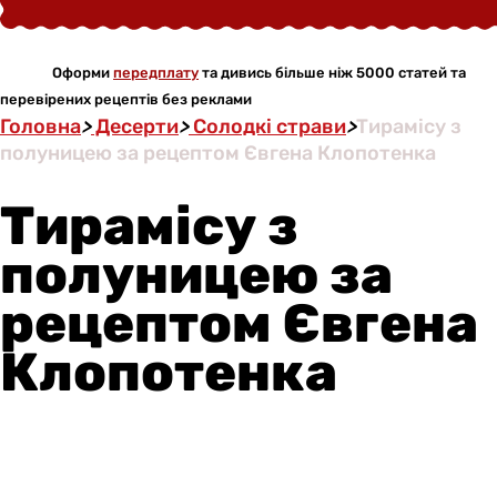
Оформи
передплату
та дивись більше ніж 5000 статей та
перевірених рецептів без реклами
Головна
>
Десерти
>
Солодкі страви
>
Тирамісу з
полуницею за рецептом Євгена Клопотенка
Тирамісу з
полуницею за
рецептом Євгена
Клопотенка