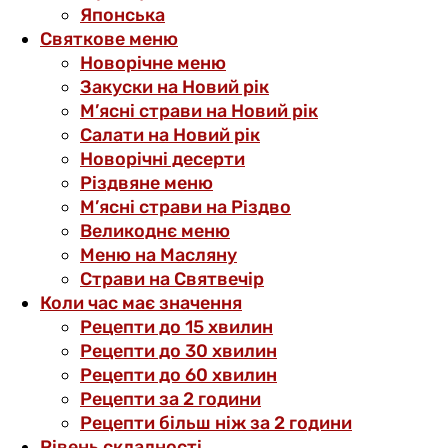
Японська
Святкове меню
Новорічне меню
Закуски на Новий рік
М’ясні страви на Новий рік
Салати на Новий рік
Новорічні десерти
Різдвяне меню
М’ясні страви на Різдво
Великоднє меню
Меню на Масляну
Страви на Святвечір
Коли час має значення
Рецепти до 15 хвилин
Рецепти до 30 хвилин
Рецепти до 60 хвилин
Рецепти за 2 години
Рецепти більш ніж за 2 години
Рівень складності