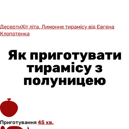
Десерти
Хіт літа. Лимонне тирамісу від Євгена
Клопотенка
Як приготувати
тирамісу з
полуницею
Приготування
45 хв.