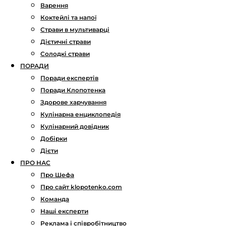
Варення
Коктейлі та напої
Страви в мультиварці
Дієтичні страви
Солодкі страви
ПОРАДИ
Поради експертів
Поради Клопотенка
Здорове харчування
Кулінарна енциклопедія
Кулінарний довідник
Добірки
Дієти
ПРО НАС
Про Шефа
Про сайт klopotenko.com
Команда
Наші експерти
Реклама і співробітництво