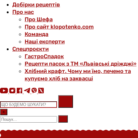
Добірки рецептів
Про нас
Про Шефа
Про сайт klopotenko.com
Команда
Наші експерти
Спецпроєкти
ГастроСпадок
Рецепти пасок з ТМ «Львівські дріжджі»
Хлібний крафт. Чому ми їмо, печемо та
купуємо хліб на заквасці
×