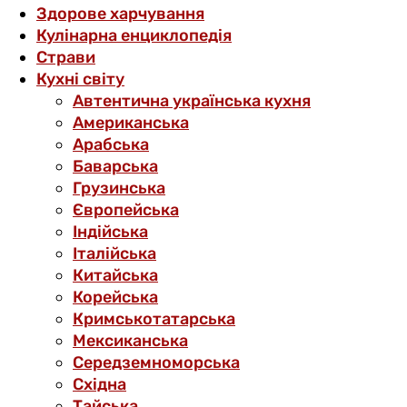
Здорове харчування
Кулінарна енциклопедія
Страви
Кухні світу
Автентична українська кухня
Американська
Арабська
Баварська
Грузинська
Європейська
Індійська
Італійська
Китайська
Корейська
Кримськотатарська
Мексиканська
Середземноморська
Східна
Тайська