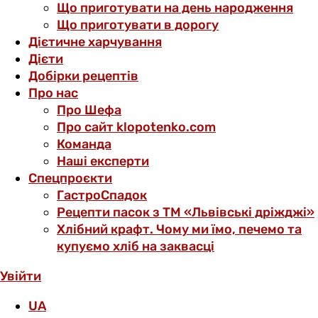
Що приготувати на день народження
Що приготувати в дорогу
Дієтичне харчування
Дієти
Добірки рецептів
Про нас
Про Шефа
Про сайт klopotenko.com
Команда
Наші експерти
Спецпроєкти
ГастроСпадок
Рецепти пасок з ТМ «Львівські дріжджі»
Хлібний крафт. Чому ми їмо, печемо та
купуємо хліб на заквасці
Увійти
UA