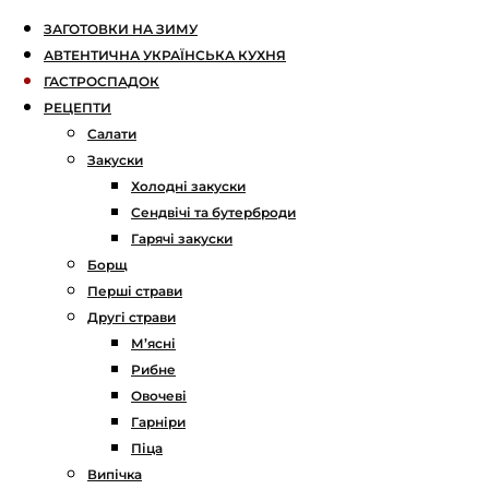
ЗАГОТОВКИ НА ЗИМУ
АВТЕНТИЧНА УКРАЇНСЬКА КУХНЯ
ГАСТРОСПАДОК
РЕЦЕПТИ
Салати
Закуски
Холодні закуски
Сендвічі та бутерброди
Гарячі закуски
Борщ
Перші страви
Другі страви
М’ясні
Рибне
Овочеві
Гарніри
Піца
Випічка