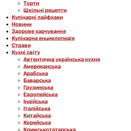
Торти
Шкільні рецепти
Кулінарні лайфхаки
Новини
Здорове харчування
Кулінарна енциклопедія
Страви
Кухні світу
Автентична українська кухня
Американська
Арабська
Баварська
Грузинська
Європейська
Індійська
Італійська
Китайська
Корейська
Кримськотатарська