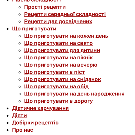
Прості рецепти
Рецепти середньої складності
Рецепти для досвідчених
Що приготувати
Що приготувати на кожен день
Що приготувати на свято
Що приготувати для дитини
Що приготувати на пікнік
Що приготувати на вечерю
Що приготувати в піст
Що приготувати на сніданок
Що приготувати на обід
Що приготувати на день народження
Що приготувати в дорогу
Дієтичне харчування
Дієти
Добірки рецептів
Про нас