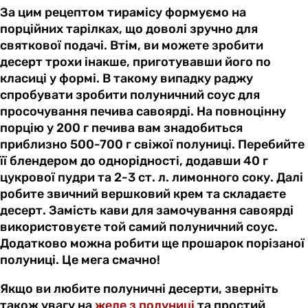
За цим рецептом тирамісу формуємо на
порційних тарілках, що доволі зручно для
святкової подачі. Втім, ви можете зробити
десерт трохи інакше, приготувавши його по
класиці у формі. В такому випадку раджу
спробувати зробити полуничний соус для
просочування печива савоярді. На повноцінну
порцію у 200 г печива вам знадобиться
приблизно 500-700 г свіжої полуниці. Перебийте
її блендером до однорідності, додавши 40 г
цукрової пудри та 2-3 ст. л. лимонного соку. Далі
робите звичний вершковий крем та складаєте
десерт. Замість кави для замочування савоярді
використовуєте той самий полуничний соус.
Додатково можна робити ще прошарок порізаної
полуниці. Це мега смачно!
Якщо ви любите полуничні десерти, зверніть
також увагу на
желе з полуниці
та простий