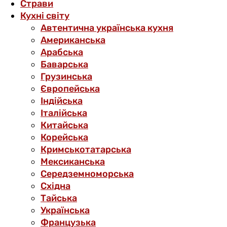
Страви
Кухні світу
Автентична українська кухня
Американська
Арабська
Баварська
Грузинська
Європейська
Індійська
Італійська
Китайська
Корейська
Кримськотатарська
Мексиканська
Середземноморська
Східна
Тайська
Українська
Французька