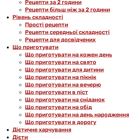
Рецепти за 2 години
Рецепти більш ніж за 2 години
Рівень складності
Прості рецепти
Рецепти середньої складності
Рецепти для досвідчених
Що приготувати
Що приготувати на кожен день
Що приготувати на свято
Що приготувати для дитини
Що приготувати на пікнік
Що приготувати на вечерю
Що приготувати в піст
Що приготувати на сніданок
Що приготувати на обід
Що приготувати на день народження
Що приготувати в дорогу
Дієтичне харчування
Дієти