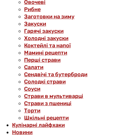
Овочеві
Рибне
Заготовки на зиму
Закуски
Гарячі закуски
Холодні закуски
Коктейлі та напої
Мамині рецепти
Перші страви
Салати
Сендвічі та бутерброди
Солодкі страви
Соуси
Страви в мультиварці
Страви з пшениці
Торти
Шкільні рецепти
Кулінарні лайфхаки
Новини