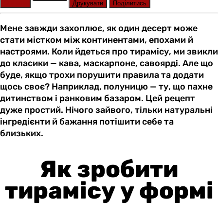
Оцінити
Друкувати
Поділитись
Мене завжди захоплює, як один десерт може
стати містком між континентами, епохами й
настроями. Коли йдеться про тирамісу, ми звикли
до класики — кава, маскарпоне, савоярді. Але що
буде, якщо трохи порушити правила та додати
щось своє? Наприклад, полуницю — ту, що пахне
дитинством і ранковим базаром. Цей рецепт
дуже простий. Нічого зайвого, тільки натуральні
інгредієнти й бажання потішити себе та
близьких.
Як зробити
тирамісу у формі