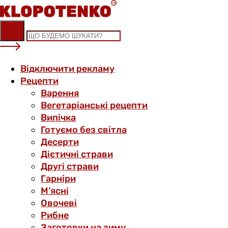
Skip
to
content
Відключити рекламу
Рецепти
Варення
Вегетаріанські рецепти
Випічка
Готуємо без світла
Десерти
Дієтичні страви
Другі страви
Гарніри
М’ясні
Овочеві
Рибне
Заготовки на зиму