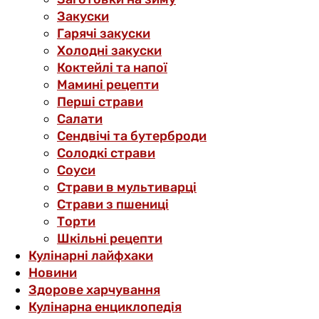
Закуски
Гарячі закуски
Холодні закуски
Коктейлі та напої
Мамині рецепти
Перші страви
Салати
Сендвічі та бутерброди
Солодкі страви
Соуси
Страви в мультиварці
Страви з пшениці
Торти
Шкільні рецепти
Кулінарні лайфхаки
Новини
Здорове харчування
Кулінарна енциклопедія