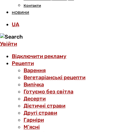
Контакти
НОВИНИ
UA
Увійти
Відключити рекламу
Рецепти
Варення
Вегетаріанські рецепти
Випічка
Готуємо без світла
Десерти
Дієтичні страви
Другі страви
Гарніри
М’ясні