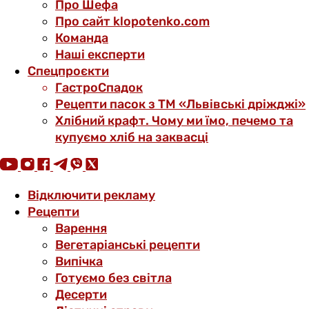
Про Шефа
Про сайт klopotenko.com
Команда
Наші експерти
Спецпроєкти
ГастроСпадок
Рецепти пасок з ТМ «Львівські дріжджі»
Хлібний крафт. Чому ми їмо, печемо та
купуємо хліб на заквасці
Відключити рекламу
Рецепти
Варення
Вегетаріанські рецепти
Випічка
Готуємо без світла
Десерти