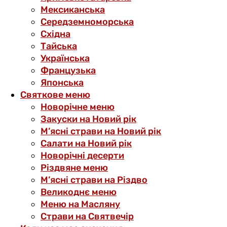
Мексиканська
Середземноморська
Східна
Тайська
Українська
Французька
Японська
Святкове меню
Новорічне меню
Закуски на Новий рік
М’ясні страви на Новий рік
Салати на Новий рік
Новорічні десерти
Різдвяне меню
М’ясні страви на Різдво
Великоднє меню
Меню на Масляну
Страви на Святвечір