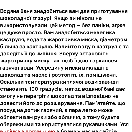
Водяна баня знадобиться вам для приготування
шоколадної глазурі. Якщо ви ніколи не
використовували цей метод — без паніки, адже
це дуже просто. Вам знадобиться невелика
каструля, вода та жаротривка миска, діаметром
більша за каструлю. Налийте воду в каструлю та
доведіть її до кипіння. Зверху встановіть
жаротривку миску так, щоб її дно торкалося
гарячої води. Усередину миски викладіть
шоколад та масло і розтопіть їх, помішуючи.
Оскільки температура киплячої води завжди
становить 100 градусів, метод водяної бані дає
змогу не перегріти шоколад та відповідно не
довести його до розшарування. Пам’ятайте, що
посуд на дотик гарячий, а пара легко може
обпекти вам руки або обличчя, а тому будьте
обережними та користуватися рукавичками. Уся
випічка з полуницею
зібрана у нас на сайті в