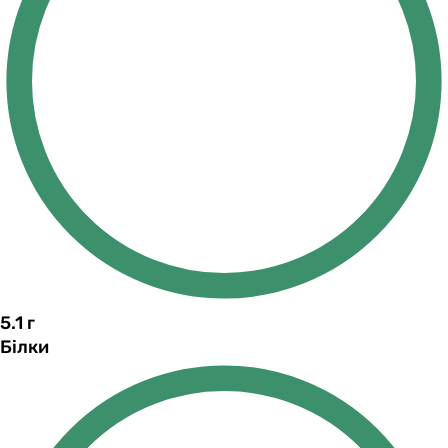
5.1
г
Білки