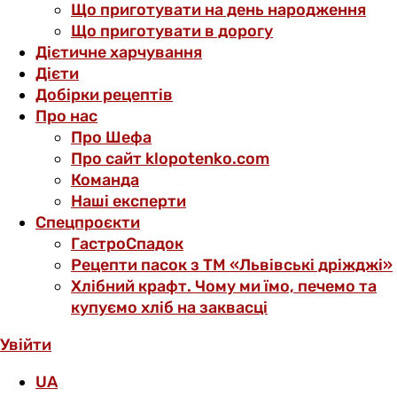
Що приготувати на день народження
Що приготувати в дорогу
Дієтичне харчування
Дієти
Добірки рецептів
Про нас
Про Шефа
Про сайт klopotenko.com
Команда
Наші експерти
Спецпроєкти
ГастроСпадок
Рецепти пасок з ТМ «Львівські дріжджі»
Хлібний крафт. Чому ми їмо, печемо та
купуємо хліб на заквасці
Увійти
UA