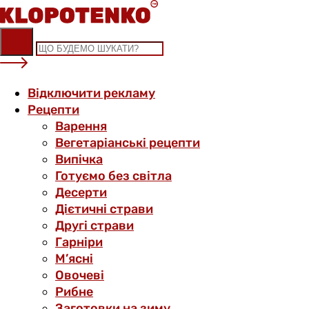
Skip
to
content
Відключити рекламу
Рецепти
Варення
Вегетаріанські рецепти
Випічка
Готуємо без світла
Десерти
Дієтичні страви
Другі страви
Гарніри
М’ясні
Овочеві
Рибне
Заготовки на зиму