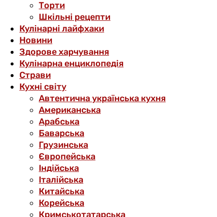
Торти
Шкільні рецепти
Кулінарні лайфхаки
Новини
Здорове харчування
Кулінарна енциклопедія
Страви
Кухні світу
Автентична українська кухня
Американська
Арабська
Баварська
Грузинська
Європейська
Індійська
Італійська
Китайська
Корейська
Кримськотатарська