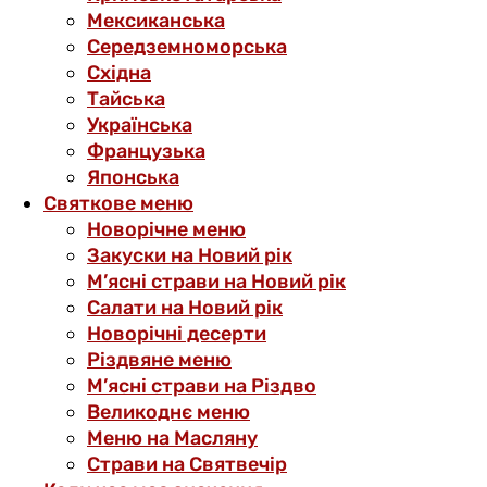
Мексиканська
Середземноморська
Східна
Тайська
Українська
Французька
Японська
Святкове меню
Новорічне меню
Закуски на Новий рік
М’ясні страви на Новий рік
Салати на Новий рік
Новорічні десерти
Різдвяне меню
М’ясні страви на Різдво
Великоднє меню
Меню на Масляну
Страви на Святвечір