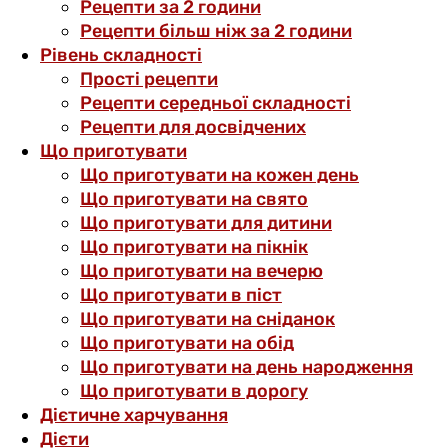
Рецепти за 2 години
Рецепти більш ніж за 2 години
Рівень складності
Прості рецепти
Рецепти середньої складності
Рецепти для досвідчених
Що приготувати
Що приготувати на кожен день
Що приготувати на свято
Що приготувати для дитини
Що приготувати на пікнік
Що приготувати на вечерю
Що приготувати в піст
Що приготувати на сніданок
Що приготувати на обід
Що приготувати на день народження
Що приготувати в дорогу
Дієтичне харчування
Дієти