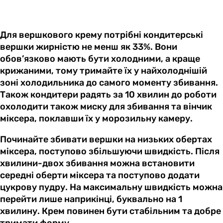
Для вершкового крему потрібні кондитерські
вершки жирністю не менш як 33%. Вони
обов’язково мають бути холодними, а краще
крижаними, тому тримайте їх у найхолоднішій
зоні холодильника до самого моменту збивання.
Також кондитери радять за 10 хвилин до роботи
охолодити також миску для збивання та вінчик
міксера, поклавши їх у морозильну камеру.
Починайте збивати вершки на низьких обертах
міксера, поступово збільшуючи швидкість. Після
хвилини-двох збивання можна встановити
середні оберти міксера та поступово додати
цукрову пудру. На максимальну швидкість можна
перейти лише наприкінці, буквально на 1
хвилину. Крем повинен бути стабільним та добре
тримати форму.