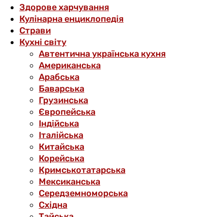
Здорове харчування
Кулінарна енциклопедія
Страви
Кухні світу
Автентична українська кухня
Американська
Арабська
Баварська
Грузинська
Європейська
Індійська
Італійська
Китайська
Корейська
Кримськотатарська
Мексиканська
Середземноморська
Східна
Тайська