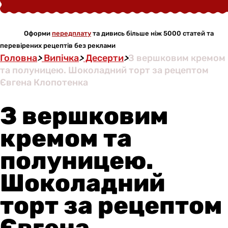
Оформи
передплату
та дивись більше ніж 5000 статей та
перевірених рецептів без реклами
Головна
>
Випічка
>
Десерти
>
З вершковим кремом
та полуницею. Шоколадний торт за рецептом
Євгена Клопотенка
З вершковим
кремом та
полуницею.
Шоколадний
торт за рецептом
Євгена