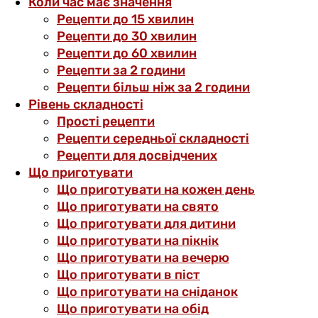
Коли час має значення
Рецепти до 15 хвилин
Рецепти до 30 хвилин
Рецепти до 60 хвилин
Рецепти за 2 години
Рецепти більш ніж за 2 години
Рівень складності
Прості рецепти
Рецепти середньої складності
Рецепти для досвідчених
Що приготувати
Що приготувати на кожен день
Що приготувати на свято
Що приготувати для дитини
Що приготувати на пікнік
Що приготувати на вечерю
Що приготувати в піст
Що приготувати на сніданок
Що приготувати на обід