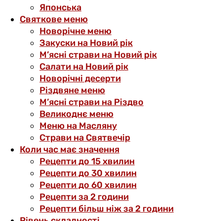
Японська
Святкове меню
Новорічне меню
Закуски на Новий рік
М’ясні страви на Новий рік
Салати на Новий рік
Новорічні десерти
Різдвяне меню
М’ясні страви на Різдво
Великоднє меню
Меню на Масляну
Страви на Святвечір
Коли час має значення
Рецепти до 15 хвилин
Рецепти до 30 хвилин
Рецепти до 60 хвилин
Рецепти за 2 години
Рецепти більш ніж за 2 години
Рівень складності