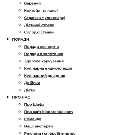
Варення
Коктейлі та напої
Страви в мультиварці
Дієтичні страви
Солодкі страви
ПОРАДИ
Поради експертів
Поради Клопотенка
Здорове харчування
Кулінарна енциклопедія
Кулінарний довідник
Добірки
Дієти
ПРО НАС
Про Шефа
Про сайт klopotenko.com
Команда
Наші експерти
Реклама і співробітництво