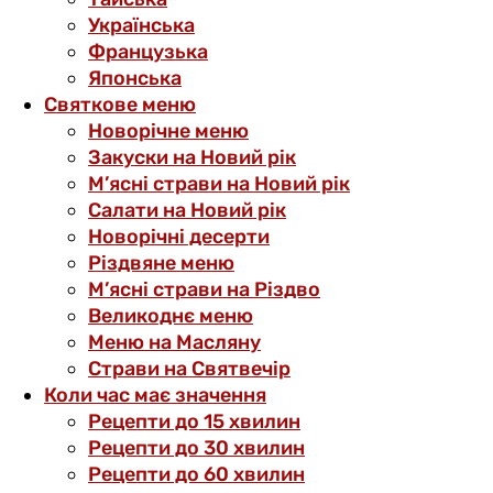
Українська
Французька
Японська
Святкове меню
Новорічне меню
Закуски на Новий рік
М’ясні страви на Новий рік
Салати на Новий рік
Новорічні десерти
Різдвяне меню
М’ясні страви на Різдво
Великоднє меню
Меню на Масляну
Страви на Святвечір
Коли час має значення
Рецепти до 15 хвилин
Рецепти до 30 хвилин
Рецепти до 60 хвилин