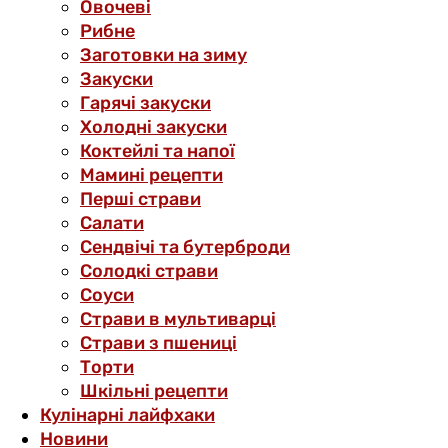
Овочеві
Рибне
Заготовки на зиму
Закуски
Гарячі закуски
Холодні закуски
Коктейлі та напої
Мамині рецепти
Перші страви
Салати
Сендвічі та бутерброди
Солодкі страви
Соуси
Страви в мультиварці
Страви з пшениці
Торти
Шкільні рецепти
Кулінарні лайфхаки
Новини