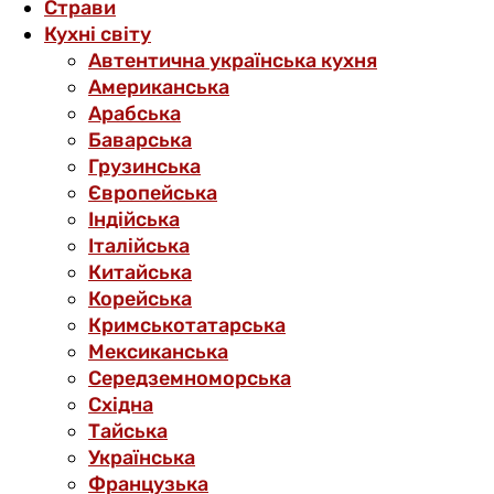
Страви
Кухні світу
Автентична українська кухня
Американська
Арабська
Баварська
Грузинська
Європейська
Індійська
Італійська
Китайська
Корейська
Кримськотатарська
Мексиканська
Середземноморська
Східна
Тайська
Українська
Французька