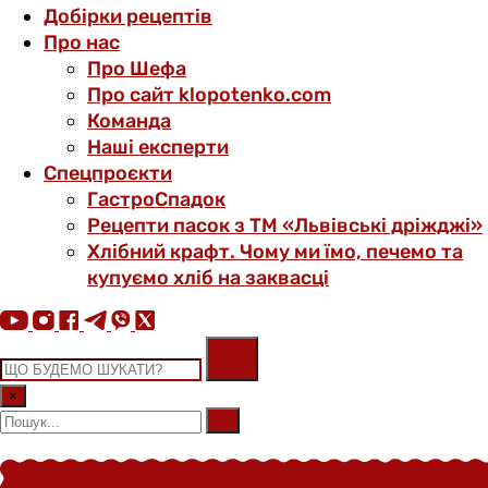
Добірки рецептів
Про нас
Про Шефа
Про сайт klopotenko.com
Команда
Наші експерти
Спецпроєкти
ГастроСпадок
Рецепти пасок з ТМ «Львівські дріжджі»
Хлібний крафт. Чому ми їмо, печемо та
купуємо хліб на заквасці
×