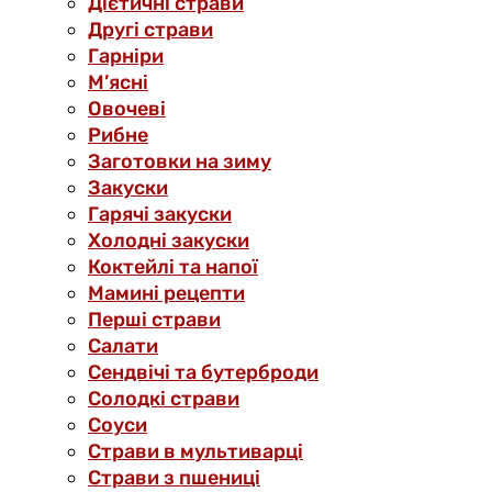
Дієтичні страви
Другі страви
Гарніри
М’ясні
Овочеві
Рибне
Заготовки на зиму
Закуски
Гарячі закуски
Холодні закуски
Коктейлі та напої
Мамині рецепти
Перші страви
Салати
Сендвічі та бутерброди
Солодкі страви
Соуси
Страви в мультиварці
Страви з пшениці