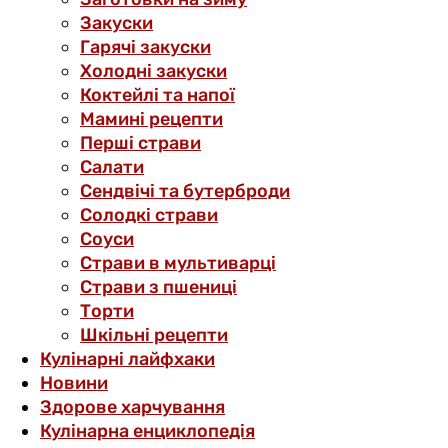
Закуски
Гарячі закуски
Холодні закуски
Коктейлі та напої
Мамині рецепти
Перші страви
Салати
Сендвічі та бутерброди
Солодкі страви
Соуси
Страви в мультиварці
Страви з пшениці
Торти
Шкільні рецепти
Кулінарні лайфхаки
Новини
Здорове харчування
Кулінарна енциклопедія