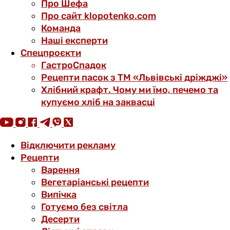
Про Шефа
Про сайт klopotenko.com
Команда
Наші експерти
Спецпроєкти
ГастроСпадок
Рецепти пасок з ТМ «Львівські дріжджі»
Хлібний крафт. Чому ми їмо, печемо та
купуємо хліб на заквасці
Відключити рекламу
Рецепти
Варення
Вегетаріанські рецепти
Випічка
Готуємо без світла
Десерти