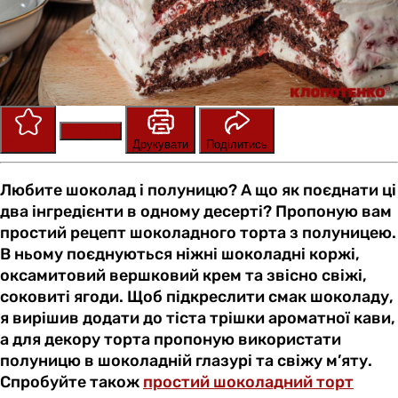
Зберегти
Оцінити
Друкувати
Поділитись
Любите шоколад і полуницю? А що як поєднати ці
два інгредієнти в одному десерті? Пропоную вам
простий рецепт шоколадного торта з полуницею.
В ньому поєднуються ніжні шоколадні коржі,
оксамитовий вершковий крем та звісно свіжі,
соковиті ягоди. Щоб підкреслити смак шоколаду,
я вирішив додати до тіста трішки ароматної кави,
а для декору торта пропоную використати
полуницю в шоколадній глазурі та свіжу м’яту.
Спробуйте також
простий шоколадний торт