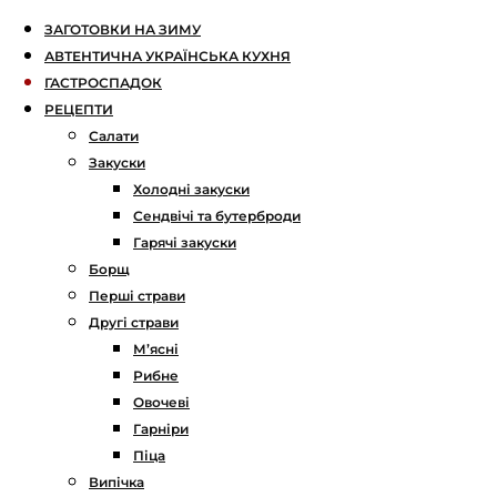
ЗАГОТОВКИ НА ЗИМУ
АВТЕНТИЧНА УКРАЇНСЬКА КУХНЯ
ГАСТРОСПАДОК
РЕЦЕПТИ
Салати
Закуски
Холодні закуски
Сендвічі та бутерброди
Гарячі закуски
Борщ
Перші страви
Другі страви
М’ясні
Рибне
Овочеві
Гарніри
Піца
Випічка