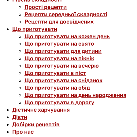
Прості рецепти
Рецепти середньої складності
Рецепти для досвідчених
Що приготувати
Що приготувати на кожен день
Що приготувати на свято
Що приготувати для дитини
Що приготувати на пікнік
Що приготувати на вечерю
Що приготувати в піст
Що приготувати на сніданок
Що приготувати на обід
Що приготувати на день народження
Що приготувати в дорогу
Дієтичне харчування
Дієти
Добірки рецептів
Про нас