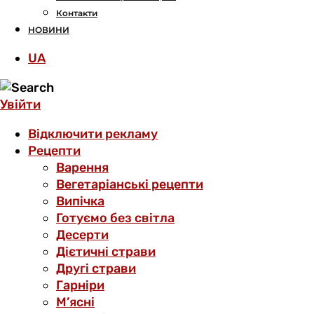
Контакти
НОВИНИ
UA
Увійти
Відключити рекламу
Рецепти
Варення
Вегетаріанські рецепти
Випічка
Готуємо без світла
Десерти
Дієтичні страви
Другі страви
Гарніри
М’ясні