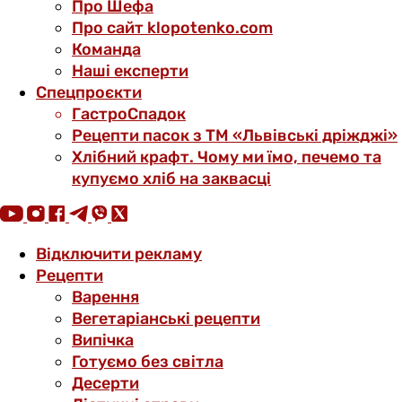
Про Шефа
Про сайт klopotenko.com
Команда
Наші експерти
Спецпроєкти
ГастроСпадок
Рецепти пасок з ТМ «Львівські дріжджі»
Хлібний крафт. Чому ми їмо, печемо та
купуємо хліб на заквасці
Відключити рекламу
Рецепти
Варення
Вегетаріанські рецепти
Випічка
Готуємо без світла
Десерти