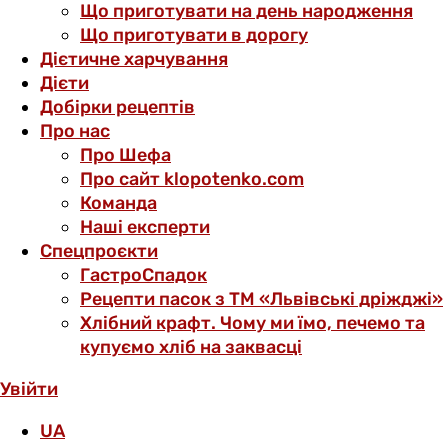
Що приготувати на день народження
Що приготувати в дорогу
Дієтичне харчування
Дієти
Добірки рецептів
Про нас
Про Шефа
Про сайт klopotenko.com
Команда
Наші експерти
Спецпроєкти
ГастроСпадок
Рецепти пасок з ТМ «Львівські дріжджі»
Хлібний крафт. Чому ми їмо, печемо та
купуємо хліб на заквасці
Увійти
UA