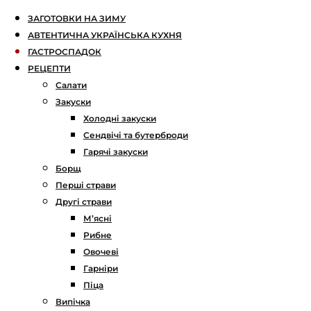
ЗАГОТОВКИ НА ЗИМУ
АВТЕНТИЧНА УКРАЇНСЬКА КУХНЯ
ГАСТРОСПАДОК
РЕЦЕПТИ
Салати
Закуски
Холодні закуски
Сендвічі та бутерброди
Гарячі закуски
Борщ
Перші страви
Другі страви
М’ясні
Рибне
Овочеві
Гарніри
Піца
Випічка