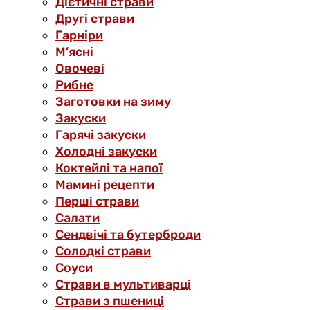
Дієтичні страви
Другі страви
Гарніри
М’ясні
Овочеві
Рибне
Заготовки на зиму
Закуски
Гарячі закуски
Холодні закуски
Коктейлі та напої
Мамині рецепти
Перші страви
Салати
Сендвічі та бутерброди
Солодкі страви
Соуси
Страви в мультиварці
Страви з пшениці