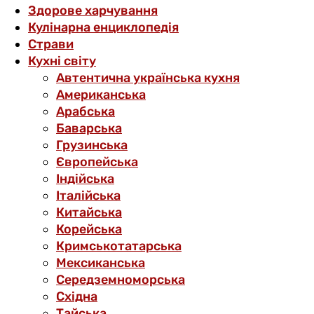
Здорове харчування
Кулінарна енциклопедія
Страви
Кухні світу
Автентична українська кухня
Американська
Арабська
Баварська
Грузинська
Європейська
Індійська
Італійська
Китайська
Корейська
Кримськотатарська
Мексиканська
Середземноморська
Східна
Тайська