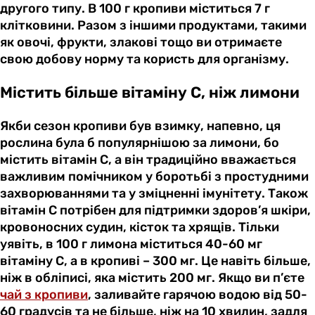
другого типу. В 100 г кропиви міститься 7 г
клітковини. Разом з іншими продуктами, такими
як овочі, фрукти, злакові тощо ви отримаєте
свою добову норму та користь для організму.
Містить більше вітаміну С, ніж лимони
Якби сезон кропиви був взимку, напевно, ця
рослина була б популярнішою за лимони, бо
містить вітамін С, а він традиційно вважається
важливим помічником у боротьбі з простудними
захворюваннями та у зміцненні імунітету. Також
вітамін С потрібен для підтримки здоров’я шкіри,
кровоносних судин, кісток та хрящів. Тільки
уявіть, в 100 г лимона міститься 40-60 мг
вітаміну С, а в кропиві – 300 мг. Це навіть більше,
ніж в обліписі, яка містить 200 мг. Якщо ви п’єте
чай з кропиви
, заливайте гарячою водою від 50-
60 градусів та не більше, ніж на 10 хвилин, задля