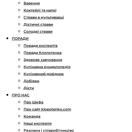
Варення
Коктейлі та напої
Страви в мультиварці
Дієтичні страви
Солодкі страви
ПОРАДИ
Поради експертів
Поради Клопотенка
Здорове харчування
Кулінарна енциклопедія
Кулінарний довідник
Добірки
Дієти
ПРО НАС
Про Шефа
Про сайт klopotenko.com
Команда
Наші експерти
Реклама і співробітництво