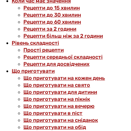
Коли час має значення
Рецепти до 15 хвилин
Рецепти до 30 хвилин
Рецепти до 60 хвилин
Рецепти за 2 години
Рецепти більш ніж за 2 години
Рівень складності
Прості рецепти
Рецепти середньої складності
Рецепти для досвідчених
Що приготувати
Що приготувати на кожен день
Що приготувати на свято
Що приготувати для дитини
Що приготувати на пікнік
Що приготувати на вечерю
Що приготувати в піст
Що приготувати на сніданок
Що приготувати на обід