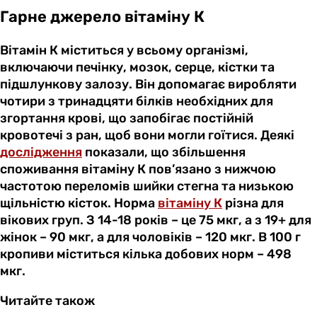
Гарне джерело вітаміну К
Вітамін К міститься у всьому організмі,
включаючи печінку, мозок, серце, кістки та
підшлункову залозу. Він допомагає виробляти
чотири з тринадцяти білків необхідних для
згортання крові, що запобігає постійній
кровотечі з ран, щоб вони могли гоїтися. Деякі
дослідження
показали, що збільшення
споживання вітаміну К пов’язано з нижчою
частотою переломів шийки стегна та низькою
щільністю кісток. Норма
вітаміну К
різна для
вікових груп. З 14-18 років – це 75 мкг, а з 19+ для
жінок – 90 мкг, а для чоловіків – 120 мкг. В 100 г
кропиви міститься кілька добових норм – 498
мкг.
Читайте також