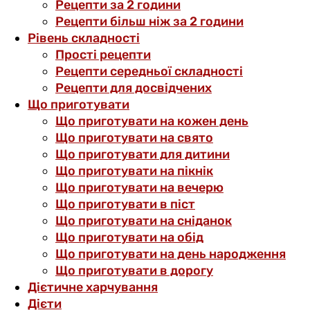
Рецепти за 2 години
Рецепти більш ніж за 2 години
Рівень складності
Прості рецепти
Рецепти середньої складності
Рецепти для досвідчених
Що приготувати
Що приготувати на кожен день
Що приготувати на свято
Що приготувати для дитини
Що приготувати на пікнік
Що приготувати на вечерю
Що приготувати в піст
Що приготувати на сніданок
Що приготувати на обід
Що приготувати на день народження
Що приготувати в дорогу
Дієтичне харчування
Дієти