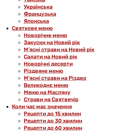
Українська
Французька
Японська
Святкове меню
Новорічне меню
Закуски на Новий рік
М’ясні страви на Новий рік
Салати на Новий рік
Новорічні десерти
Різдвяне меню
М’ясні страви на Різдво
Великоднє меню
Меню на Масляну
Страви на Святвечір
Коли час має значення
Рецепти до 15 хвилин
Рецепти до 30 хвилин
Рецепти до 60 хвилин