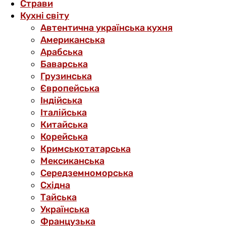
Страви
Кухні світу
Автентична українська кухня
Американська
Арабська
Баварська
Грузинська
Європейська
Індійська
Італійська
Китайська
Корейська
Кримськотатарська
Мексиканська
Середземноморська
Східна
Тайська
Українська
Французька