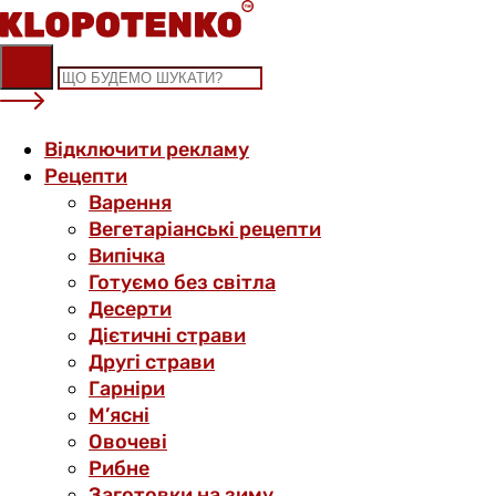
Skip
to
content
Відключити рекламу
Рецепти
Варення
Вегетаріанські рецепти
Випічка
Готуємо без світла
Десерти
Дієтичні страви
Другі страви
Гарніри
М’ясні
Овочеві
Рибне
Заготовки на зиму