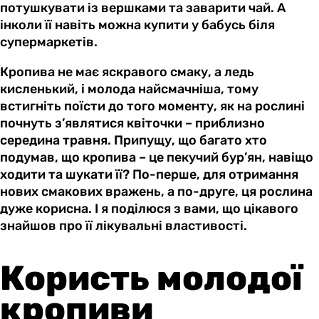
потушкувати із вершками та заварити чай. А
інколи її навіть можна купити у бабусь біля
супермаркетів.
Кропива не має яскравого смаку, а ледь
кисленький, і молода найсмачніша, тому
встигніть поїсти до того моменту, як на рослині
почнуть з’являтися квіточки – приблизно
середина травня. Припущу, що багато хто
подумав, що кропива – це пекучий бур’ян, навіщо
ходити та шукати її? По-перше, для отримання
нових смакових вражень, а по-друге, ця рослина
дуже корисна. І я поділюся з вами, що цікавого
знайшов про її лікувальні властивості.
Користь молодої
кропиви