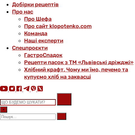
Добірки рецептів
Про нас
Про Шефа
Про сайт klopotenko.com
Команда
Наші експерти
Спецпроєкти
ГастроСпадок
Рецепти пасок з ТМ «Львівські дріжджі»
Хлібний крафт. Чому ми їмо, печемо та
купуємо хліб на заквасці
×