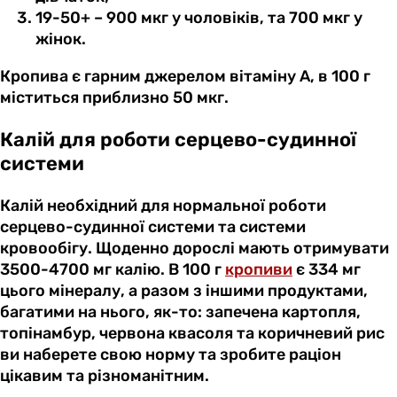
19-50+ – 900 мкг у чоловіків, та 700 мкг у
жінок.
Кропива є гарним джерелом вітаміну А, в 100 г
міститься приблизно 50 мкг.
Калій для роботи серцево-судинної
системи
Калій необхідний для нормальної роботи
серцево-судинної системи та системи
кровообігу. Щоденно дорослі мають отримувати
3500-4700 мг калію. В 100 г
кропиви
є 334 мг
цього мінералу, а разом з іншими продуктами,
багатими на нього, як-то: запечена картопля,
топінамбур, червона квасоля та коричневий рис
ви наберете свою норму та зробите раціон
цікавим та різноманітним.