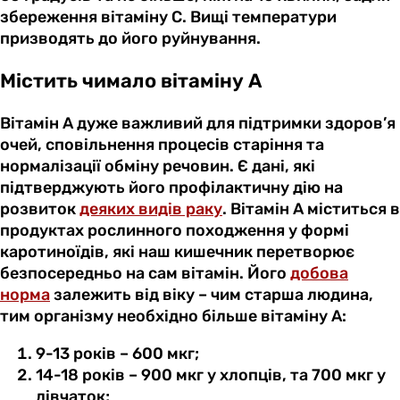
збереження вітаміну С. Вищі температури
призводять до його руйнування.
Містить чимало вітаміну А
Вітамін А дуже важливий для підтримки здоров’я
очей, сповільнення процесів старіння та
нормалізації обміну речовин. Є дані, які
підтверджують його профілактичну дію на
розвиток
деяких видів раку
. Вітамін А міститься в
продуктах рослинного походження у формі
каротиноїдів, які наш кишечник перетворює
безпосередньо на сам вітамін. Його
добова
норма
залежить від віку – чим старша людина,
тим організму необхідно більше вітаміну А:
9-13 років – 600 мкг;
14-18 років – 900 мкг у хлопців, та 700 мкг у
дівчаток;