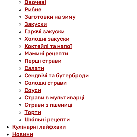
Овочеві
Рибне
Заготовки на зиму
Закуски
Гарячі закуски
Холодні закуски
Коктейлі та напої
Мамині рецепти
Перші страви
Салати
Сендвічі та бутерброди
Солодкі страви
Соуси
Страви в мультиварці
Страви з пшениці
Торти
Шкільні рецепти
Кулінарні лайфхаки
Новини