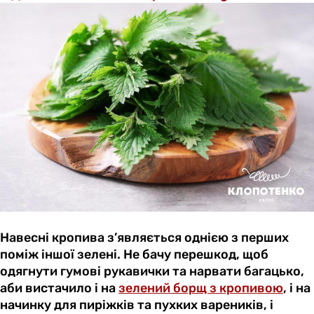
Навесні кропива з’являється однією з перших
поміж іншої зелені. Не бачу перешкод, щоб
одягнути гумові рукавички та нарвати багацько,
аби вистачило і на
зелений борщ з кропивою
, і на
начинку для пиріжків та пухких вареників, і