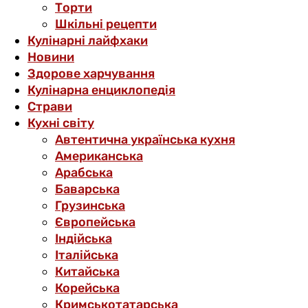
Торти
Шкільні рецепти
Кулінарні лайфхаки
Новини
Здорове харчування
Кулінарна енциклопедія
Страви
Кухні світу
Автентична українська кухня
Американська
Арабська
Баварська
Грузинська
Європейська
Індійська
Італійська
Китайська
Корейська
Кримськотатарська