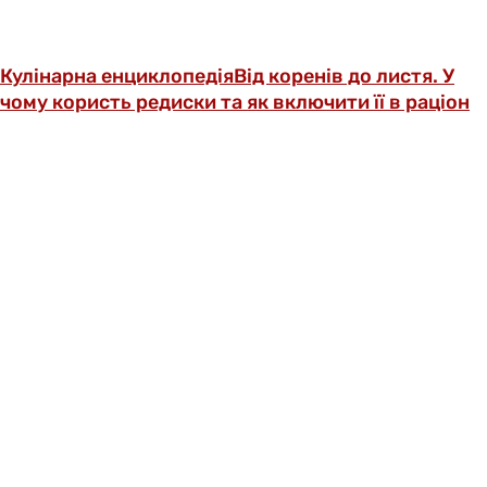
Кулінарна енциклопедія
Від коренів до листя. У
чому користь редиски та як включити її в раціон