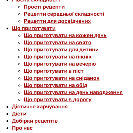
Прості рецепти
Рецепти середньої складності
Рецепти для досвідчених
Що приготувати
Що приготувати на кожен день
Що приготувати на свято
Що приготувати для дитини
Що приготувати на пікнік
Що приготувати на вечерю
Що приготувати в піст
Що приготувати на сніданок
Що приготувати на обід
Що приготувати на день народження
Що приготувати в дорогу
Дієтичне харчування
Дієти
Добірки рецептів
Про нас