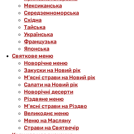
Мексиканська
Середземноморська
Східна
Тайська
Українська
Французька
Японська
Святкове меню
Новорічне меню
Закуски на Новий рік
М’ясні страви на Новий рік
Салати на Новий рік
Новорічні десерти
Різдвяне меню
М’ясні страви на Різдво
Великоднє меню
Меню на Масляну
Страви на Святвечір