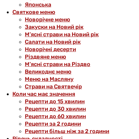
Японська
Святкове меню
Новорічне меню
Закуски на Новий рік
М’ясні страви на Новий рік
Салати на Новий рік
Новорічні десерти
Різдвяне меню
М’ясні страви на Різдво
Великоднє меню
Меню на Масляну
Страви на Святвечір
Коли час має значення
Рецепти до 15 хвилин
Рецепти до 30 хвилин
Рецепти до 60 хвилин
Рецепти за 2 години
Рецепти більш ніж за 2 години
Рівень складності