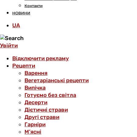
Контакти
НОВИНИ
UA
Увійти
Відключити рекламу
Рецепти
Варення
Вегетаріанські рецепти
Випічка
Готуємо без світла
Десерти
Дієтичні страви
Другі страви
Гарніри
М’ясні