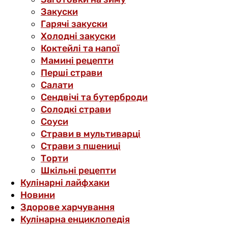
Закуски
Гарячі закуски
Холодні закуски
Коктейлі та напої
Мамині рецепти
Перші страви
Салати
Сендвічі та бутерброди
Солодкі страви
Соуси
Страви в мультиварці
Страви з пшениці
Торти
Шкільні рецепти
Кулінарні лайфхаки
Новини
Здорове харчування
Кулінарна енциклопедія