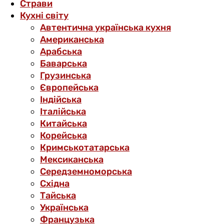
Страви
Кухні світу
Автентична українська кухня
Американська
Арабська
Баварська
Грузинська
Європейська
Індійська
Італійська
Китайська
Корейська
Кримськотатарська
Мексиканська
Середземноморська
Східна
Тайська
Українська
Французька