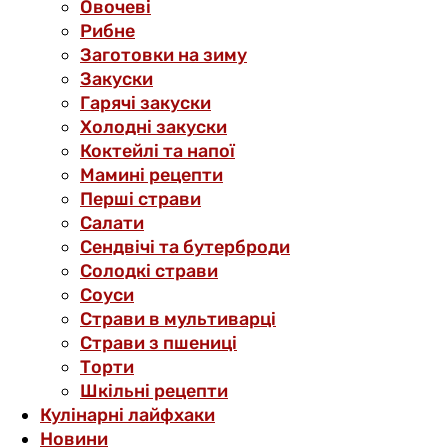
Овочеві
Рибне
Заготовки на зиму
Закуски
Гарячі закуски
Холодні закуски
Коктейлі та напої
Мамині рецепти
Перші страви
Салати
Сендвічі та бутерброди
Солодкі страви
Соуси
Страви в мультиварці
Страви з пшениці
Торти
Шкільні рецепти
Кулінарні лайфхаки
Новини