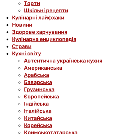
Торти
Шкільні рецепти
Кулінарні лайфхаки
Новини
Здорове харчування
Кулінарна енциклопедія
Страви
Кухні світу
Автентична українська кухня
Американська
Арабська
Баварська
Грузинська
Європейська
Індійська
Італійська
Китайська
Корейська
Кримськотатарська