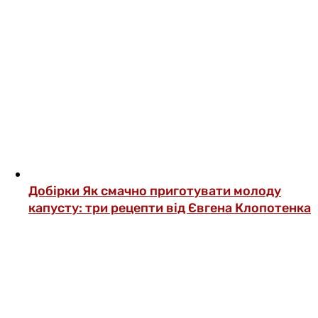
Добірки
Як смачно приготувати молоду
капусту: три рецепти від Євгена Клопотенка