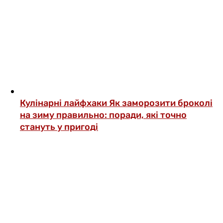
Кулінарні лайфхаки
Як заморозити броколі
на зиму правильно: поради, які точно
стануть у пригоді