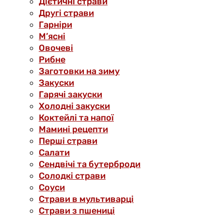
Дієтичні страви
Другі страви
Гарніри
М’ясні
Овочеві
Рибне
Заготовки на зиму
Закуски
Гарячі закуски
Холодні закуски
Коктейлі та напої
Мамині рецепти
Перші страви
Салати
Сендвічі та бутерброди
Солодкі страви
Соуси
Страви в мультиварці
Страви з пшениці