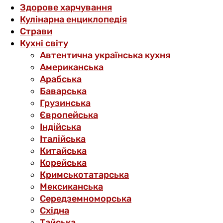
Здорове харчування
Кулінарна енциклопедія
Страви
Кухні світу
Автентична українська кухня
Американська
Арабська
Баварська
Грузинська
Європейська
Індійська
Італійська
Китайська
Корейська
Кримськотатарська
Мексиканська
Середземноморська
Східна
Тайська