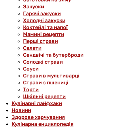
Закуски
Гарячі закуски
Холодні закуски
Коктейлі та напої
Мамині рецепти
Перші страви
Салати
Сендвічі та бутерброди
Солодкі страви
Соуси
Страви в мультиварці
Страви з пшениці
Торти
Шкільні рецепти
Кулінарні лайфхаки
Новини
Здорове харчування
Кулінарна енциклопедія