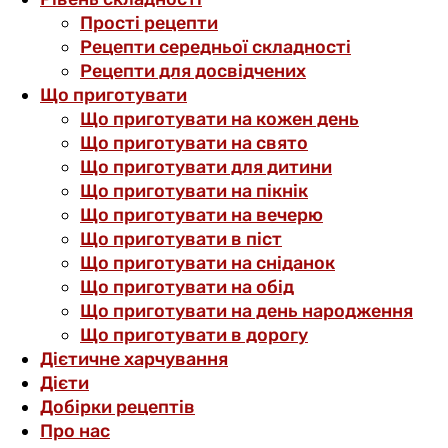
Прості рецепти
Рецепти середньої складності
Рецепти для досвідчених
Що приготувати
Що приготувати на кожен день
Що приготувати на свято
Що приготувати для дитини
Що приготувати на пікнік
Що приготувати на вечерю
Що приготувати в піст
Що приготувати на сніданок
Що приготувати на обід
Що приготувати на день народження
Що приготувати в дорогу
Дієтичне харчування
Дієти
Добірки рецептів
Про нас