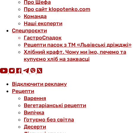
Про Шефа
Про сайт klopotenko.com
Команда
Наші експерти
Спецпроєкти
ГастроСпадок
Рецепти пасок з ТМ «Львівські дріжджі»
Хлібний крафт. Чому ми їмо, печемо та
купуємо хліб на заквасці
Відключити рекламу
Рецепти
Варення
Вегетаріанські рецепти
Випічка
Готуємо без світла
Десерти