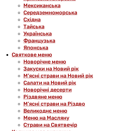
Мексиканська
Середземноморська
Східна
Тайська
Українська
Французька
Японська
Святкове меню
Новорічне меню
Закуски на Новий рік
М’ясні страви на Новий рік
Салати на Новий рік
Новорічні десерти
Різдвяне меню
М’ясні страви на Різдво
Великоднє меню
Меню на Масляну
Страви на Святвечір