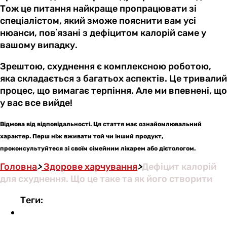
Тож це питання найкраще пропрацювати зі
спеціалістом, який зможе пояснити вам усі
нюанси, повʼязані з дефіцитом калорій саме у
вашому випадку.
Зрештою, схуднення є комплексною роботою,
яка складається з багатьох аспектів. Це тривалий
процес, що вимагає терпіння. Але ми впевнені, що
у вас все вийде!
Відмова від відповідальності. Ця стаття має ознайомлювальний
характер. Перш ніж вживати той чи інший продукт,
проконсультуйтеся зі своїм сімейним лікарем або дієтологом.
Головна
>
Здорове харчування
>
Дефіцит калорій
для схуднення. Що це таке та як його створити
Теги: