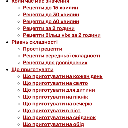
Коли час має значення
Рецепти до 15 хвилин
Рецепти до 30 хвилин
Рецепти до 60 хвилин
Рецепти за 2 години
Рецепти більш ніж за 2 години
Рівень складності
Прості рецепти
Рецепти середньої складності
Рецепти для досвідчених
Що приготувати
Що приготувати на кожен день
Що приготувати на свято
Що приготувати для дитини
Що приготувати на пікнік
Що приготувати на вечерю
Що приготувати в піст
Що приготувати на сніданок
Що приготувати на обід