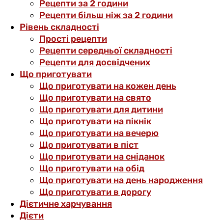
Рецепти за 2 години
Рецепти більш ніж за 2 години
Рівень складності
Прості рецепти
Рецепти середньої складності
Рецепти для досвідчених
Що приготувати
Що приготувати на кожен день
Що приготувати на свято
Що приготувати для дитини
Що приготувати на пікнік
Що приготувати на вечерю
Що приготувати в піст
Що приготувати на сніданок
Що приготувати на обід
Що приготувати на день народження
Що приготувати в дорогу
Дієтичне харчування
Дієти