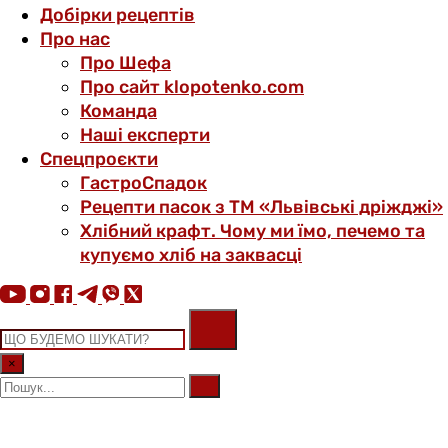
Добірки рецептів
Про нас
Про Шефа
Про сайт klopotenko.com
Команда
Наші експерти
Спецпроєкти
ГастроСпадок
Рецепти пасок з ТМ «Львівські дріжджі»
Хлібний крафт. Чому ми їмо, печемо та
купуємо хліб на заквасці
×