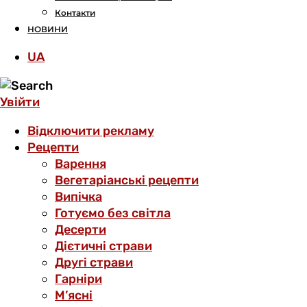
Контакти
НОВИНИ
UA
Увійти
Відключити рекламу
Рецепти
Варення
Вегетаріанські рецепти
Випічка
Готуємо без світла
Десерти
Дієтичні страви
Другі страви
Гарніри
М’ясні