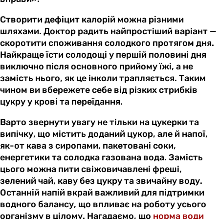
Створити дефіцит калорій можна різними
шляхами. Доктор радить найпростіший варіант —
скоротити споживання солодкого протягом дня.
Найкраще їсти солодощі у першій половині дня
виключно після основного прийому їжі, а не
замість нього, як це інколи трапляється. Таким
чином ви вбережете себе від різких стрибків
цукру у крові та переїдання.
Варто звернути увагу не тільки на цукерки та
випічку, що містить доданий цукор, але й напої,
як-от кава з сиропами, пакетовані соки,
енергетики та солодка газована вода. Замість
цього можна пити свіжовичавлені фреші,
зелений чай, каву без цукру та звичайну воду.
Останній напій вкрай важливий для підтримки
водного балансу, що впливає на роботу усього
організму в цілому. Нагадаємо, що
норма води