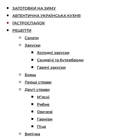
ЗАГОТОВКИ НА ЗИМУ
АВТЕНТИЧНА УКРАЇНСЬКА КУХНЯ
ГАСТРОСПАДОК
РЕЦЕПТИ
Салати
Закуски
Холодні закуски
Сендвічі та бутерброди
Гарячі закуски
Борщ
Перші страви
Другі страви
М’ясні
Рибне
Овочеві
Гарніри
Піца
Випічка