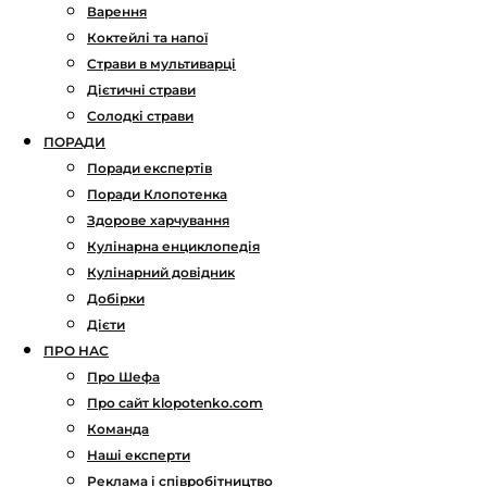
Варення
Коктейлі та напої
Страви в мультиварці
Дієтичні страви
Солодкі страви
ПОРАДИ
Поради експертів
Поради Клопотенка
Здорове харчування
Кулінарна енциклопедія
Кулінарний довідник
Добірки
Дієти
ПРО НАС
Про Шефа
Про сайт klopotenko.com
Команда
Наші експерти
Реклама і співробітництво