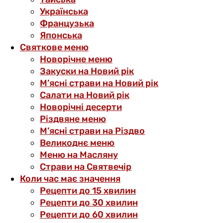
Українська
Французька
Японська
Святкове меню
Новорічне меню
Закуски на Новий рік
М’ясні страви на Новий рік
Салати на Новий рік
Новорічні десерти
Різдвяне меню
М’ясні страви на Різдво
Великоднє меню
Меню на Масляну
Страви на Святвечір
Коли час має значення
Рецепти до 15 хвилин
Рецепти до 30 хвилин
Рецепти до 60 хвилин