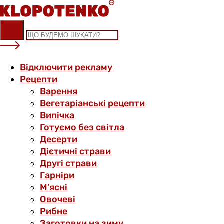
Skip
to
content
Відключити рекламу
Рецепти
Варення
Вегетаріанські рецепти
Випічка
Готуємо без світла
Десерти
Дієтичні страви
Другі страви
Гарніри
М’ясні
Овочеві
Рибне
Заготовки на зиму