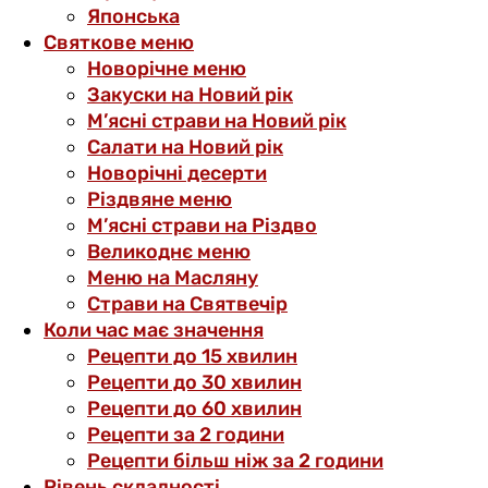
Японська
Святкове меню
Новорічне меню
Закуски на Новий рік
М’ясні страви на Новий рік
Салати на Новий рік
Новорічні десерти
Різдвяне меню
М’ясні страви на Різдво
Великоднє меню
Меню на Масляну
Страви на Святвечір
Коли час має значення
Рецепти до 15 хвилин
Рецепти до 30 хвилин
Рецепти до 60 хвилин
Рецепти за 2 години
Рецепти більш ніж за 2 години
Рівень складності