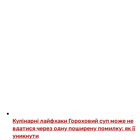
Кулінарні лайфхаки
Гороховий суп може не
вдатися через одну поширену помилку: як її
уникнути