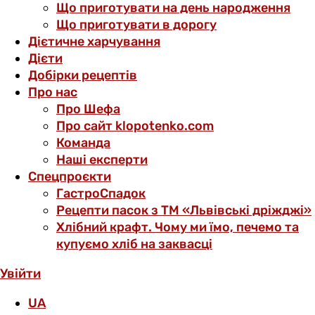
Що приготувати на день народження
Що приготувати в дорогу
Дієтичне харчування
Дієти
Добірки рецептів
Про нас
Про Шефа
Про сайт klopotenko.com
Команда
Наші експерти
Спецпроєкти
ГастроСпадок
Рецепти пасок з ТМ «Львівські дріжджі»
Хлібний крафт. Чому ми їмо, печемо та
купуємо хліб на заквасці
Увійти
UA