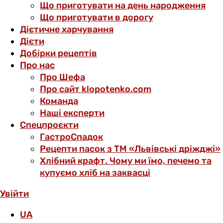
Що приготувати на день народження
Що приготувати в дорогу
Дієтичне харчування
Дієти
Добірки рецептів
Про нас
Про Шефа
Про сайт klopotenko.com
Команда
Наші експерти
Спецпроєкти
ГастроСпадок
Рецепти пасок з ТМ «Львівські дріжджі»
Хлібний крафт. Чому ми їмо, печемо та
купуємо хліб на заквасці
Увійти
UA