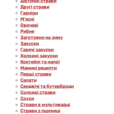
Дієтичні страви
Другі страви
Гарніри
М’ясні
Овочеві
Рибне
Заготовки на зиму
Закуски
Гарячі закуски
Холодні закуски
Коктейлі та напої
Мамині рецепти
Перші страви
Салати
Сендвічі та бутерброди
Солодкі страви
Соуси
Страви в мультиварці
Страви з пшениці