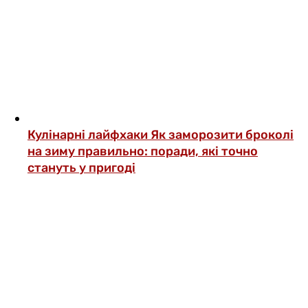
Кулінарні лайфхаки
Як заморозити броколі
на зиму правильно: поради, які точно
стануть у пригоді