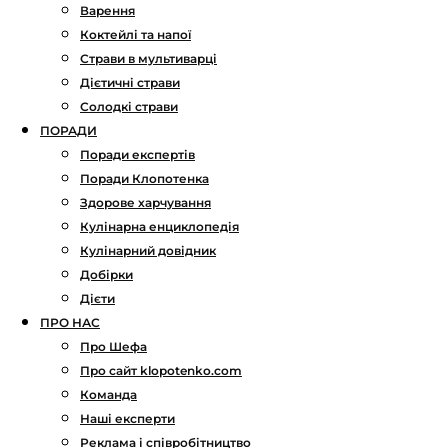
Варення
Коктейлі та напої
Страви в мультиварці
Дієтичні страви
Солодкі страви
ПОРАДИ
Поради експертів
Поради Клопотенка
Здорове харчування
Кулінарна енциклопедія
Кулінарний довідник
Добірки
Дієти
ПРО НАС
Про Шефа
Про сайт klopotenko.com
Команда
Наші експерти
Реклама і співробітництво