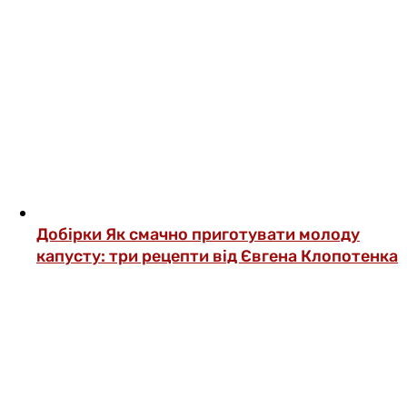
Добірки
Як смачно приготувати молоду
капусту: три рецепти від Євгена Клопотенка