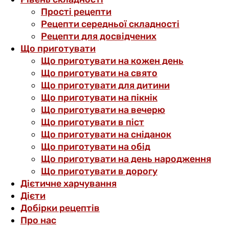
Прості рецепти
Рецепти середньої складності
Рецепти для досвідчених
Що приготувати
Що приготувати на кожен день
Що приготувати на свято
Що приготувати для дитини
Що приготувати на пікнік
Що приготувати на вечерю
Що приготувати в піст
Що приготувати на сніданок
Що приготувати на обід
Що приготувати на день народження
Що приготувати в дорогу
Дієтичне харчування
Дієти
Добірки рецептів
Про нас