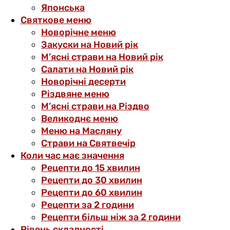
Японська
Святкове меню
Новорічне меню
Закуски на Новий рік
М’ясні страви на Новий рік
Салати на Новий рік
Новорічні десерти
Різдвяне меню
М’ясні страви на Різдво
Великоднє меню
Меню на Масляну
Страви на Святвечір
Коли час має значення
Рецепти до 15 хвилин
Рецепти до 30 хвилин
Рецепти до 60 хвилин
Рецепти за 2 години
Рецепти більш ніж за 2 години
Рівень складності