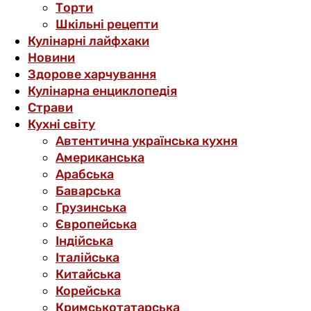
Торти
Шкільні рецепти
Кулінарні лайфхаки
Новини
Здорове харчування
Кулінарна енциклопедія
Страви
Кухні світу
Автентична українська кухня
Американська
Арабська
Баварська
Грузинська
Європейська
Індійська
Італійська
Китайська
Корейська
Кримськотатарська