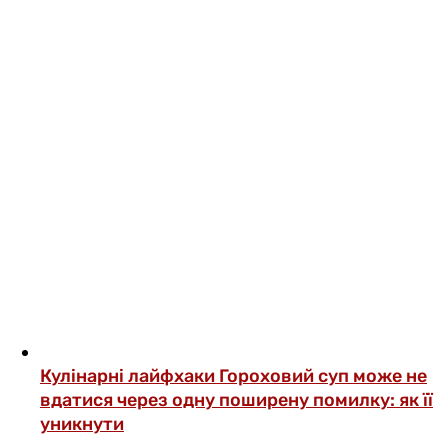
Кулінарні лайфхаки
Гороховий суп може не
вдатися через одну поширену помилку: як її
уникнути