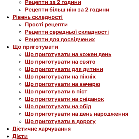
Рецепти за 2 години
Рецепти більш ніж за 2 години
Рівень складності
Прості рецепти
Рецепти середньої складності
Рецепти для досвідчених
Що приготувати
Що приготувати на кожен день
Що приготувати на свято
Що приготувати для дитини
Що приготувати на пікнік
Що приготувати на вечерю
Що приготувати в піст
Що приготувати на сніданок
Що приготувати на обід
Що приготувати на день народження
Що приготувати в дорогу
Дієтичне харчування
Дієти