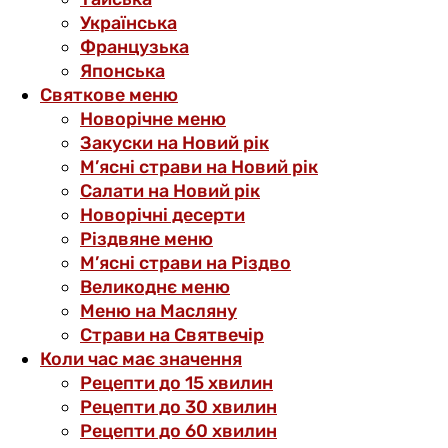
Українська
Французька
Японська
Святкове меню
Новорічне меню
Закуски на Новий рік
М’ясні страви на Новий рік
Салати на Новий рік
Новорічні десерти
Різдвяне меню
М’ясні страви на Різдво
Великоднє меню
Меню на Масляну
Страви на Святвечір
Коли час має значення
Рецепти до 15 хвилин
Рецепти до 30 хвилин
Рецепти до 60 хвилин