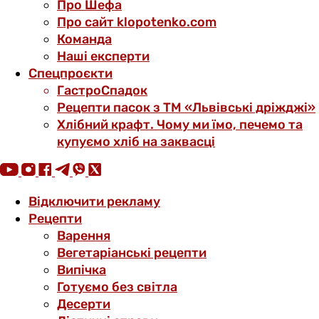
Про Шефа
Про сайт klopotenko.com
Команда
Наші експерти
Спецпроєкти
ГастроСпадок
Рецепти пасок з ТМ «Львівські дріжджі»
Хлібний крафт. Чому ми їмо, печемо та
купуємо хліб на заквасці
Відключити рекламу
Рецепти
Варення
Вегетаріанські рецепти
Випічка
Готуємо без світла
Десерти