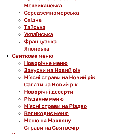
Мексиканська
Середземноморська
Східна
Тайська
Українська
Французька
Японська
Святкове меню
Новорічне меню
Закуски на Новий рік
М’ясні страви на Новий рік
Салати на Новий рік
Новорічні десерти
Різдвяне меню
М’ясні страви на Різдво
Великоднє меню
Меню на Масляну
Страви на Святвечір