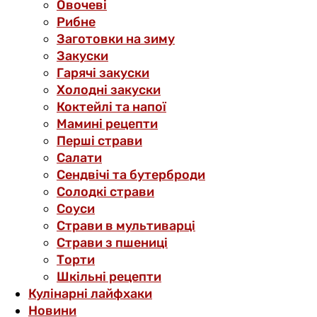
Овочеві
Рибне
Заготовки на зиму
Закуски
Гарячі закуски
Холодні закуски
Коктейлі та напої
Мамині рецепти
Перші страви
Салати
Сендвічі та бутерброди
Солодкі страви
Соуси
Страви в мультиварці
Страви з пшениці
Торти
Шкільні рецепти
Кулінарні лайфхаки
Новини