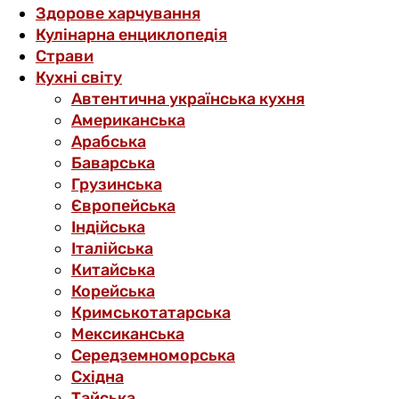
Здорове харчування
Кулінарна енциклопедія
Страви
Кухні світу
Автентична українська кухня
Американська
Арабська
Баварська
Грузинська
Європейська
Індійська
Італійська
Китайська
Корейська
Кримськотатарська
Мексиканська
Середземноморська
Східна
Тайська