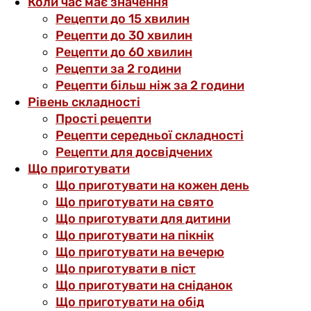
Коли час має значення
Рецепти до 15 хвилин
Рецепти до 30 хвилин
Рецепти до 60 хвилин
Рецепти за 2 години
Рецепти більш ніж за 2 години
Рівень складності
Прості рецепти
Рецепти середньої складності
Рецепти для досвідчених
Що приготувати
Що приготувати на кожен день
Що приготувати на свято
Що приготувати для дитини
Що приготувати на пікнік
Що приготувати на вечерю
Що приготувати в піст
Що приготувати на сніданок
Що приготувати на обід