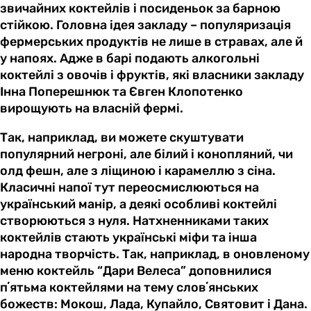
звичайних коктейлів і посиденьок за барною
стійкою. Головна ідея закладу – популяризація
фермерських продуктів не лише в стравах, але й
у напоях. Адже в барі подають алкогольні
коктейлі з овочів і фруктів, які власники закладу
Інна Поперешнюк та Євген Клопотенко
вирощують на власній фермі.
Так, наприклад, ви можете скуштувати
популярний негроні, але білий і конопляний, чи
олд фешн, але з ліщиною і карамеллю з сіна.
Класичні напої тут переосмислюються на
український манір, а деякі особливі коктейлі
створюються з нуля. Натхненниками таких
коктейлів стають українські міфи та інша
народна творчість. Так, наприклад, в оновленому
меню коктейль “Дари Велеса” доповнилися
пʼятьма коктейлями на тему словʼянських
божеств: Мокош, Лада, Купайло, Святовит і Дана.