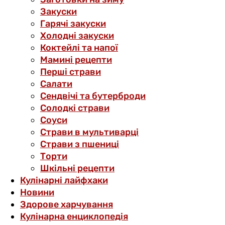
Закуски
Гарячі закуски
Холодні закуски
Коктейлі та напої
Мамині рецепти
Перші страви
Салати
Сендвічі та бутерброди
Солодкі страви
Соуси
Страви в мультиварці
Страви з пшениці
Торти
Шкільні рецепти
Кулінарні лайфхаки
Новини
Здорове харчування
Кулінарна енциклопедія