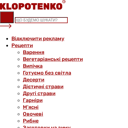
Skip
to
content
Відключити рекламу
Рецепти
Варення
Вегетаріанські рецепти
Випічка
Готуємо без світла
Десерти
Дієтичні страви
Другі страви
Гарніри
М’ясні
Овочеві
Рибне
Заготовки на зиму