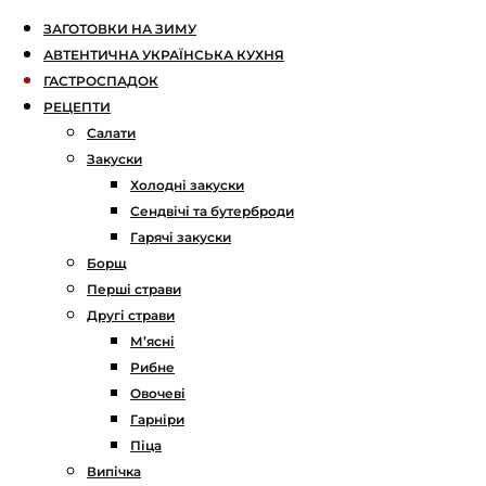
ЗАГОТОВКИ НА ЗИМУ
АВТЕНТИЧНА УКРАЇНСЬКА КУХНЯ
ГАСТРОСПАДОК
РЕЦЕПТИ
Салати
Закуски
Холодні закуски
Сендвічі та бутерброди
Гарячі закуски
Борщ
Перші страви
Другі страви
М’ясні
Рибне
Овочеві
Гарніри
Піца
Випічка