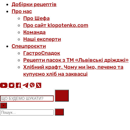
Добірки рецептів
Про нас
Про Шефа
Про сайт klopotenko.com
Команда
Наші експерти
Спецпроєкти
ГастроСпадок
Рецепти пасок з ТМ «Львівські дріжджі»
Хлібний крафт. Чому ми їмо, печемо та
купуємо хліб на заквасці
×