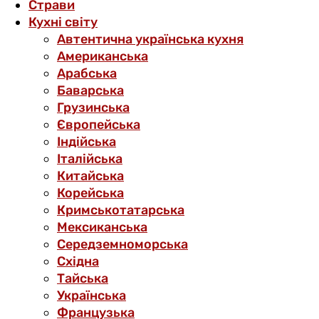
Страви
Кухні світу
Автентична українська кухня
Американська
Арабська
Баварська
Грузинська
Європейська
Індійська
Італійська
Китайська
Корейська
Кримськотатарська
Мексиканська
Середземноморська
Східна
Тайська
Українська
Французька