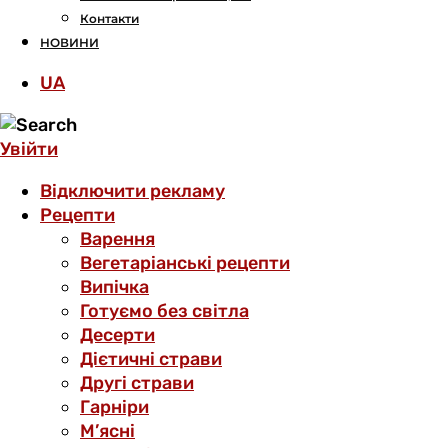
Контакти
НОВИНИ
UA
Увійти
Відключити рекламу
Рецепти
Варення
Вегетаріанські рецепти
Випічка
Готуємо без світла
Десерти
Дієтичні страви
Другі страви
Гарніри
М’ясні