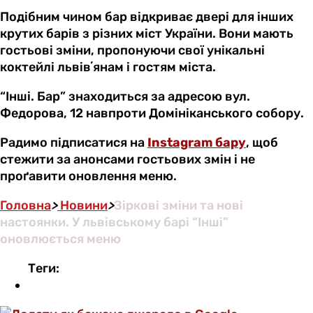
Подібним чином бар відкриває двері для інших
крутих барів з різних міст України. Вони мають
гостьові зміни, пропонуючи свої унікальні
коктейлі львівʼянам і гостям міста.
“Інші. Бар” знаходиться за адресою вул.
Федорова, 12 навпроти Домініканського собору.
Радимо підписатися на
Instagram бару
, щоб
стежити за анонсами гостьових змін і не
проґавити оновлення меню.
Головна
>
Новини
>
Зіркові зміни та нові
настоянки. У львівському барі “Інші”
оновлюється меню
Теги: