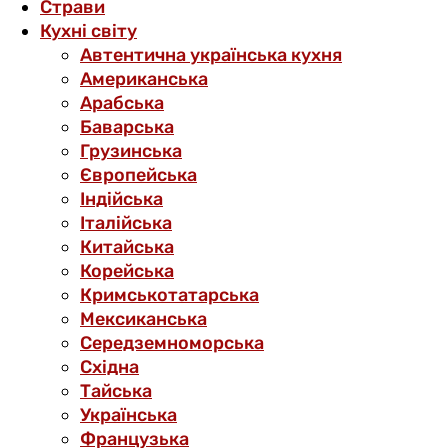
Страви
Кухні світу
Автентична українська кухня
Американська
Арабська
Баварська
Грузинська
Європейська
Індійська
Італійська
Китайська
Корейська
Кримськотатарська
Мексиканська
Середземноморська
Східна
Тайська
Українська
Французька