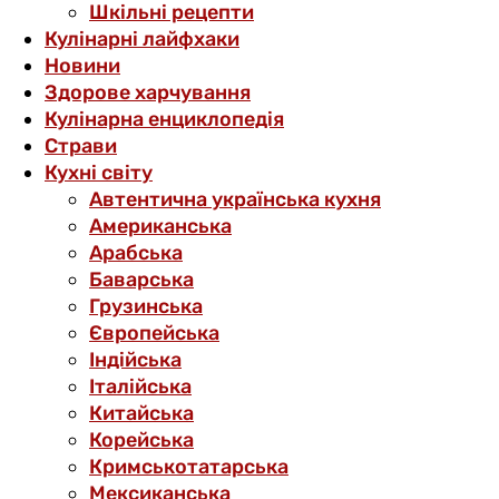
Шкільні рецепти
Кулінарні лайфхаки
Новини
Здорове харчування
Кулінарна енциклопедія
Страви
Кухні світу
Автентична українська кухня
Американська
Арабська
Баварська
Грузинська
Європейська
Індійська
Італійська
Китайська
Корейська
Кримськотатарська
Мексиканська