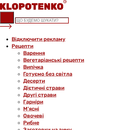
Skip
to
content
Відключити рекламу
Рецепти
Варення
Вегетаріанські рецепти
Випічка
Готуємо без світла
Десерти
Дієтичні страви
Другі страви
Гарніри
М’ясні
Овочеві
Рибне
Заготовки на зиму