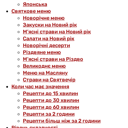
Японська
Святкове меню
Новорічне меню
Закуски на Новий рік
М’ясні страви на Новий рік
Салати на Новий рік
Новорічні десерти
Різдвяне меню
М’ясні страви на Різдво
Великоднє меню
Меню на Масляну
Страви на Святвечір
Коли час має значення
Рецепти до 15 хвилин
Рецепти до 30 хвилин
Рецепти до 60 хвилин
Рецепти за 2 години
Рецепти більш ніж за 2 години
Рівень складності