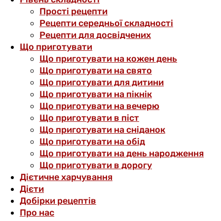
Прості рецепти
Рецепти середньої складності
Рецепти для досвідчених
Що приготувати
Що приготувати на кожен день
Що приготувати на свято
Що приготувати для дитини
Що приготувати на пікнік
Що приготувати на вечерю
Що приготувати в піст
Що приготувати на сніданок
Що приготувати на обід
Що приготувати на день народження
Що приготувати в дорогу
Дієтичне харчування
Дієти
Добірки рецептів
Про нас