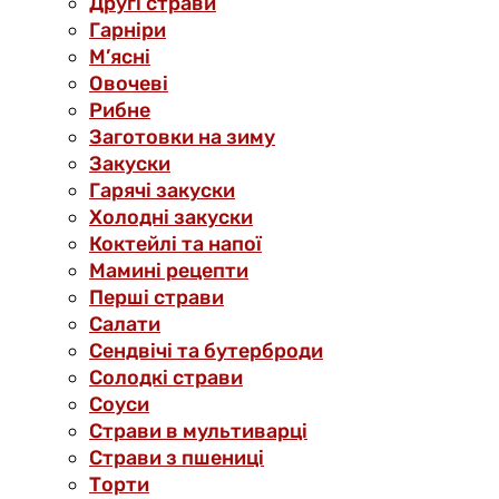
Другі страви
Гарніри
М’ясні
Овочеві
Рибне
Заготовки на зиму
Закуски
Гарячі закуски
Холодні закуски
Коктейлі та напої
Мамині рецепти
Перші страви
Салати
Сендвічі та бутерброди
Солодкі страви
Соуси
Страви в мультиварці
Страви з пшениці
Торти