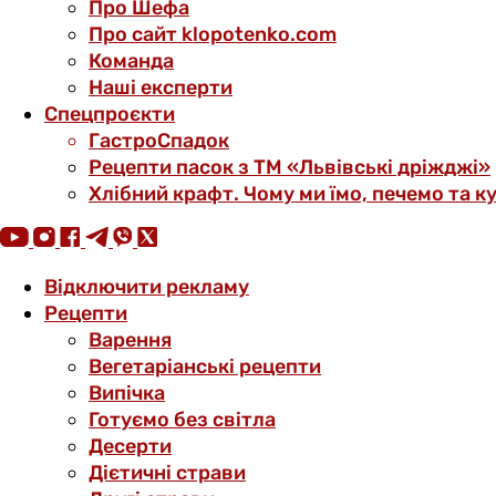
Про Шефа
Про сайт klopotenko.com
Команда
Наші експерти
Спецпроєкти
ГастроСпадок
Рецепти пасок з ТМ «Львівські дріжджі»
Хлібний крафт. Чому ми їмо, печемо та к
Відключити рекламу
Рецепти
Варення
Вегетаріанські рецепти
Випічка
Готуємо без світла
Десерти
Дієтичні страви