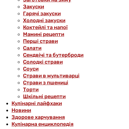
Закуски
Гарячі закуски
Холодні закуски
Коктейлі та напої
Мамині рецепти
Перші страви
Салати
Сендвічі та бутерброди
Солодкі страви
Соуси
Страви в мультиварці
Страви з пшениці
Торти
Шкільні рецепти
Кулінарні лайфхаки
Новини
Здорове харчування
Кулінарна енциклопедія