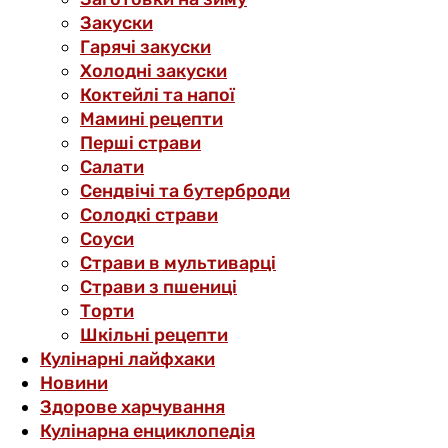
Закуски
Гарячі закуски
Холодні закуски
Коктейлі та напої
Мамині рецепти
Перші страви
Салати
Сендвічі та бутерброди
Солодкі страви
Соуси
Страви в мультиварці
Страви з пшениці
Торти
Шкільні рецепти
Кулінарні лайфхаки
Новини
Здорове харчування
Кулінарна енциклопедія