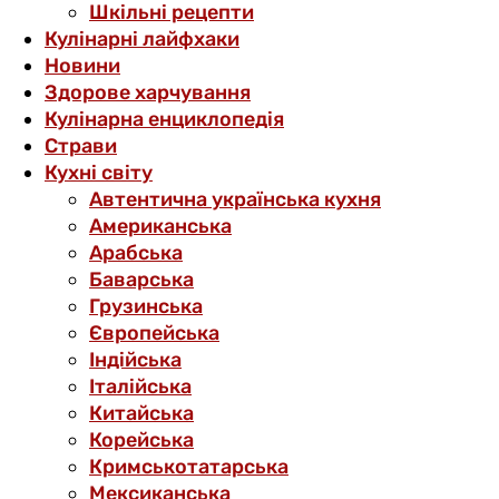
Шкільні рецепти
Кулінарні лайфхаки
Новини
Здорове харчування
Кулінарна енциклопедія
Страви
Кухні світу
Автентична українська кухня
Американська
Арабська
Баварська
Грузинська
Європейська
Індійська
Італійська
Китайська
Корейська
Кримськотатарська
Мексиканська