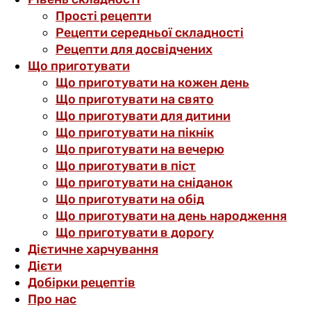
Прості рецепти
Рецепти середньої складності
Рецепти для досвідчених
Що приготувати
Що приготувати на кожен день
Що приготувати на свято
Що приготувати для дитини
Що приготувати на пікнік
Що приготувати на вечерю
Що приготувати в піст
Що приготувати на сніданок
Що приготувати на обід
Що приготувати на день народження
Що приготувати в дорогу
Дієтичне харчування
Дієти
Добірки рецептів
Про нас