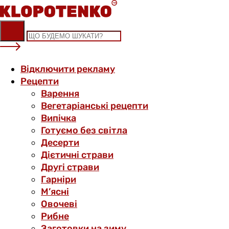
Skip
to
content
Відключити рекламу
Рецепти
Варення
Вегетаріанські рецепти
Випічка
Готуємо без світла
Десерти
Дієтичні страви
Другі страви
Гарніри
М’ясні
Овочеві
Рибне
Заготовки на зиму