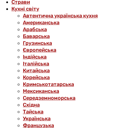
Страви
Кухні світу
Автентична українська кухня
Американська
Арабська
Баварська
Грузинська
Європейська
Індійська
Італійська
Китайська
Корейська
Кримськотатарська
Мексиканська
Середземноморська
Східна
Тайська
Українська
Французька