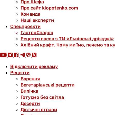
Про Шефа
Про сайт klopotenko.com
Команда
Наші експерти
Спецпроєкти
ГастроСпадок
Рецепти пасок з ТМ «Львівські дріжджі»
Хлібний крафт. Чому ми їмо, печемо та к
Відключити рекламу
Рецепти
Варення
Вегетаріанські рецепти
Випічка
Готуємо без світла
Десерти
Дієтичні страви