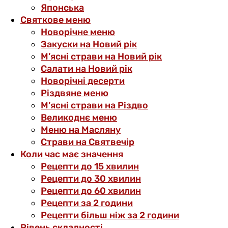
Японська
Святкове меню
Новорічне меню
Закуски на Новий рік
М’ясні страви на Новий рік
Салати на Новий рік
Новорічні десерти
Різдвяне меню
М’ясні страви на Різдво
Великоднє меню
Меню на Масляну
Страви на Святвечір
Коли час має значення
Рецепти до 15 хвилин
Рецепти до 30 хвилин
Рецепти до 60 хвилин
Рецепти за 2 години
Рецепти більш ніж за 2 години
Рівень складності