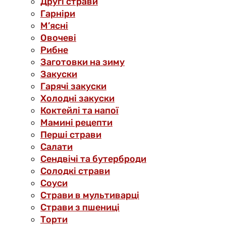
Другі страви
Гарніри
М’ясні
Овочеві
Рибне
Заготовки на зиму
Закуски
Гарячі закуски
Холодні закуски
Коктейлі та напої
Мамині рецепти
Перші страви
Салати
Сендвічі та бутерброди
Солодкі страви
Соуси
Страви в мультиварці
Страви з пшениці
Торти