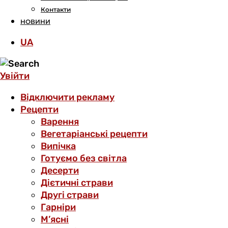
Контакти
НОВИНИ
UA
Увійти
Відключити рекламу
Рецепти
Варення
Вегетаріанські рецепти
Випічка
Готуємо без світла
Десерти
Дієтичні страви
Другі страви
Гарніри
М’ясні