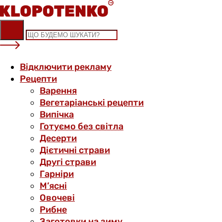
Skip
to
content
Відключити рекламу
Рецепти
Варення
Вегетаріанські рецепти
Випічка
Готуємо без світла
Десерти
Дієтичні страви
Другі страви
Гарніри
М’ясні
Овочеві
Рибне
Заготовки на зиму