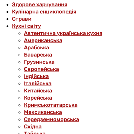
Здорове харчування
Кулінарна енциклопедія
Страви
Кухні світу
Автентична українська кухня
Американська
Арабська
Баварська
Грузинська
Європейська
Індійська
Італійська
Китайська
Корейська
Кримськотатарська
Мексиканська
Середземноморська
Східна
Тайська