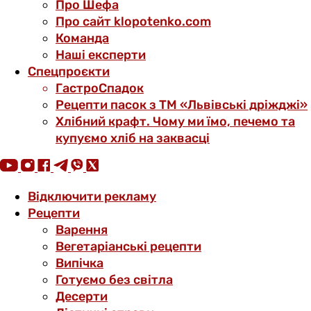
Про Шефа
Про сайт klopotenko.com
Команда
Наші експерти
Спецпроєкти
ГастроСпадок
Рецепти пасок з ТМ «Львівські дріжджі»
Хлібний крафт. Чому ми їмо, печемо та
купуємо хліб на заквасці
Відключити рекламу
Рецепти
Варення
Вегетаріанські рецепти
Випічка
Готуємо без світла
Десерти