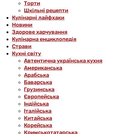
Торти
Шкільні рецепти
Кулінарні лайфхаки
Новини
Здорове харчування
Кулінарна енциклопедія
Страви
Кухні світу
Автентична українська кухня
Американська
Арабська
Баварська
Грузинська
Європейська
Індійська
Італійська
Китайська
Корейська
Кримськотатарська