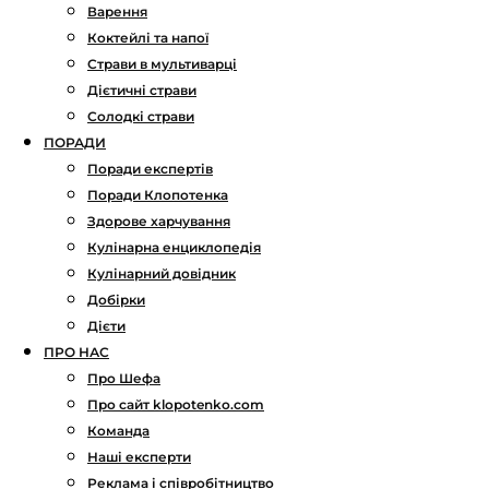
Варення
Коктейлі та напої
Страви в мультиварці
Дієтичні страви
Солодкі страви
ПОРАДИ
Поради експертів
Поради Клопотенка
Здорове харчування
Кулінарна енциклопедія
Кулінарний довідник
Добірки
Дієти
ПРО НАС
Про Шефа
Про сайт klopotenko.com
Команда
Наші експерти
Реклама і співробітництво