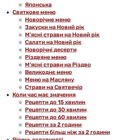
Японська
Святкове меню
Новорічне меню
Закуски на Новий рік
М’ясні страви на Новий рік
Салати на Новий рік
Новорічні десерти
Різдвяне меню
М’ясні страви на Різдво
Великоднє меню
Меню на Масляну
Страви на Святвечір
Коли час має значення
Рецепти до 15 хвилин
Рецепти до 30 хвилин
Рецепти до 60 хвилин
Рецепти за 2 години
Рецепти більш ніж за 2 години
Рівень складності