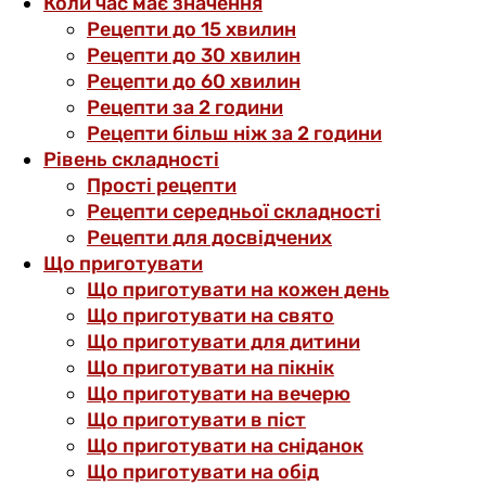
Коли час має значення
Рецепти до 15 хвилин
Рецепти до 30 хвилин
Рецепти до 60 хвилин
Рецепти за 2 години
Рецепти більш ніж за 2 години
Рівень складності
Прості рецепти
Рецепти середньої складності
Рецепти для досвідчених
Що приготувати
Що приготувати на кожен день
Що приготувати на свято
Що приготувати для дитини
Що приготувати на пікнік
Що приготувати на вечерю
Що приготувати в піст
Що приготувати на сніданок
Що приготувати на обід