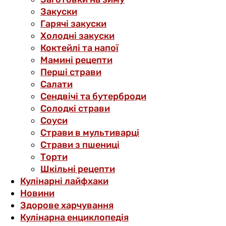
Закуски
Гарячі закуски
Холодні закуски
Коктейлі та напої
Мамині рецепти
Перші страви
Салати
Сендвічі та бутерброди
Солодкі страви
Соуси
Страви в мультиварці
Страви з пшениці
Торти
Шкільні рецепти
Кулінарні лайфхаки
Новини
Здорове харчування
Кулінарна енциклопедія