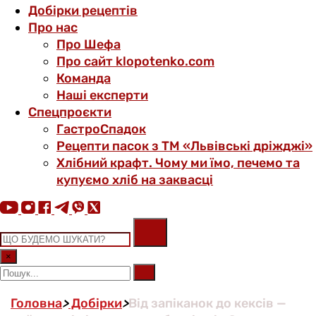
Добірки рецептів
Про нас
Про Шефа
Про сайт klopotenko.com
Команда
Наші експерти
Спецпроєкти
ГастроСпадок
Рецепти пасок з ТМ «Львівські дріжджі»
Хлібний крафт. Чому ми їмо, печемо та
купуємо хліб на заквасці
×
Головна
>
Добірки
>
Від запіканок до кексів —