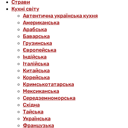
Страви
Кухні світу
Автентична українська кухня
Американська
Арабська
Баварська
Грузинська
Європейська
Індійська
Італійська
Китайська
Корейська
Кримськотатарська
Мексиканська
Середземноморська
Східна
Тайська
Українська
Французька