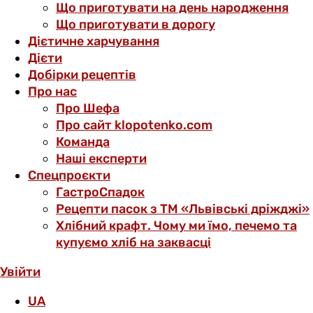
Що приготувати на день народження
Що приготувати в дорогу
Дієтичне харчування
Дієти
Добірки рецептів
Про нас
Про Шефа
Про сайт klopotenko.com
Команда
Наші експерти
Спецпроєкти
ГастроСпадок
Рецепти пасок з ТМ «Львівські дріжджі»
Хлібний крафт. Чому ми їмо, печемо та
купуємо хліб на заквасці
Увійти
UA