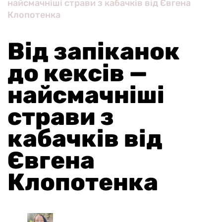
найсмачніші страви з кабачків від Євгена
Клопотенка
Від запіканок
до кексів —
найсмачніші
страви з
кабачків від
Євгена
Клопотенка