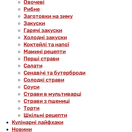
Овочеві
Рибне
Заготовки на зиму
Закуски
Гарячі закуски
Холодні закуски
Коктейлі та напої
Мамині рецепти
Перші страви
Салати
Сендвічі та бутерброди
Солодкі страви
Соуси
Страви в мультиварці
Страви з пшениці
Торти
Шкільні рецепти
Кулінарні лайфхаки
Новини