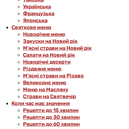
Українська
Французька
Японська
Святкове меню
Новорічне меню
Закуски на Новий рік
М’ясні страви на Новий рік
Салати на Новий рік
Новорічні десерти
Різдвяне меню
М’ясні страви на Різдво
Великоднє меню
Меню на Масляну
Страви на Святвечір
Коли час має значення
Рецепти до 15 хвилин
Рецепти до 30 хвилин
Рецепти до 60 хвилин