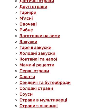
Дієтичні страви
Другі страви
Гарніри
М’ясні
Овочеві
Рибне
Заготовки на зиму
Закуски
Гарячі закуски
Холодні закуски
Коктейлі та напої
Мамині рецепти
Перші страви
Салати
Сендвічі та бутерброди
Солодкі страви
Соуси
Страви в мультиварці
Страви з пшениці