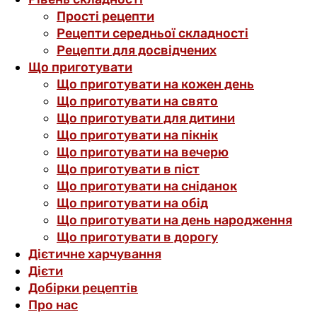
Прості рецепти
Рецепти середньої складності
Рецепти для досвідчених
Що приготувати
Що приготувати на кожен день
Що приготувати на свято
Що приготувати для дитини
Що приготувати на пікнік
Що приготувати на вечерю
Що приготувати в піст
Що приготувати на сніданок
Що приготувати на обід
Що приготувати на день народження
Що приготувати в дорогу
Дієтичне харчування
Дієти
Добірки рецептів
Про нас