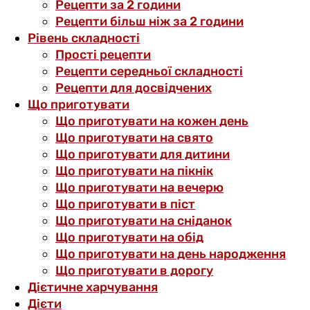
Рецепти за 2 години
Рецепти більш ніж за 2 години
Рівень складності
Прості рецепти
Рецепти середньої складності
Рецепти для досвідчених
Що приготувати
Що приготувати на кожен день
Що приготувати на свято
Що приготувати для дитини
Що приготувати на пікнік
Що приготувати на вечерю
Що приготувати в піст
Що приготувати на сніданок
Що приготувати на обід
Що приготувати на день народження
Що приготувати в дорогу
Дієтичне харчування
Дієти