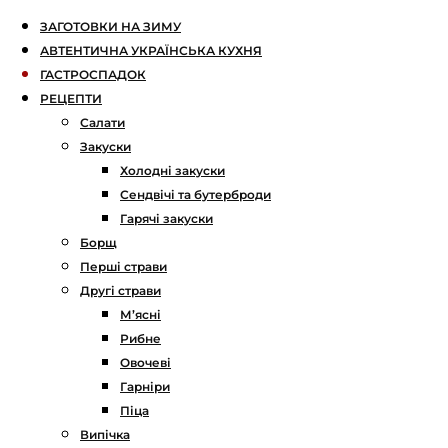
ЗАГОТОВКИ НА ЗИМУ
АВТЕНТИЧНА УКРАЇНСЬКА КУХНЯ
ГАСТРОСПАДОК
РЕЦЕПТИ
Салати
Закуски
Холодні закуски
Сендвічі та бутерброди
Гарячі закуски
Борщ
Перші страви
Другі страви
М’ясні
Рибне
Овочеві
Гарніри
Піца
Випічка