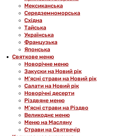
Мексиканська
Середземноморська
Східна
Тайська
Українська
Французька
Японська
Святкове меню
Новорічне меню
Закуски на Новий рік
М’ясні страви на Новий рік
Салати на Новий рік
Новорічні десерти
Різдвяне меню
М’ясні страви на Різдво
Великоднє меню
Меню на Масляну
Страви на Святвечір