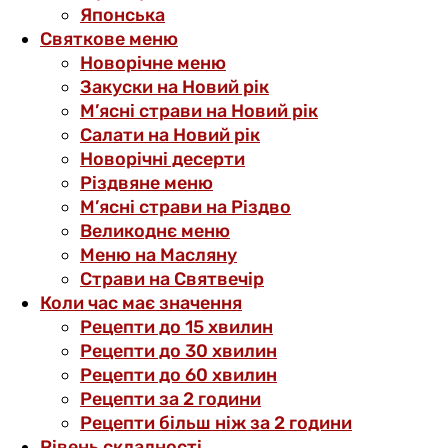
Японська
Святкове меню
Новорічне меню
Закуски на Новий рік
М’ясні страви на Новий рік
Салати на Новий рік
Новорічні десерти
Різдвяне меню
М’ясні страви на Різдво
Великоднє меню
Меню на Масляну
Страви на Святвечір
Коли час має значення
Рецепти до 15 хвилин
Рецепти до 30 хвилин
Рецепти до 60 хвилин
Рецепти за 2 години
Рецепти більш ніж за 2 години
Рівень складності