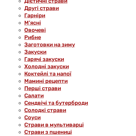
Дієтичні страви
Другі страви
Гарніри
М’ясні
Овочеві
Рибне
Заготовки на зиму
Закуски
Гарячі закуски
Холодні закуски
Коктейлі та напої
Мамині рецепти
Перші страви
Салати
Сендвічі та бутерброди
Солодкі страви
Соуси
Страви в мультиварці
Страви з пшениці