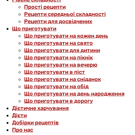
Прості рецепти
Рецепти середньої складності
Рецепти для досвідчених
Що приготувати
Що приготувати на кожен день
Що приготувати на свято
Що приготувати для дитини
Що приготувати на пікнік
Що приготувати на вечерю
Що приготувати в піст
Що приготувати на сніданок
Що приготувати на обід
Що приготувати на день народження
Що приготувати в дорогу
Дієтичне харчування
Дієти
Добірки рецептів
Про нас