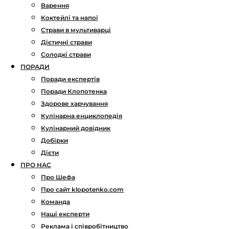
Варення
Коктейлі та напої
Страви в мультиварці
Дієтичні страви
Солодкі страви
ПОРАДИ
Поради експертів
Поради Клопотенка
Здорове харчування
Кулінарна енциклопедія
Кулінарний довідник
Добірки
Дієти
ПРО НАС
Про Шефа
Про сайт klopotenko.com
Команда
Наші експерти
Реклама і співробітництво