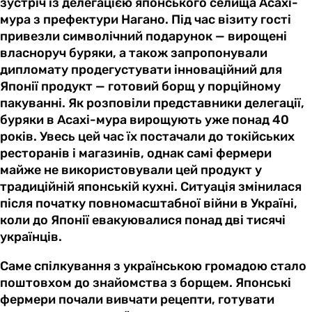
зустріч із делегацією японського селища Асахі-
мура з префектури Нагано. Під час візиту гості
привезли символічний подарунок — вирощені
власноруч буряки, а також запропонували
дипломату продегустувати інноваційний для
Японії продукт — готовий борщ у порційному
пакуванні. Як розповіли представники делегації,
буряки в Асахі-мура вирощують уже понад 40
років. Увесь цей час їх постачали до токійських
ресторанів і магазинів, однак самі фермери
майже не використовували цей продукт у
традиційній японській кухні. Ситуація змінилася
після початку повномасштабної війни в Україні,
коли до Японії евакуювалися понад дві тисячі
українців.
Саме спілкування з українською громадою стало
поштовхом до знайомства з борщем. Японські
фермери почали вивчати рецепти, готувати