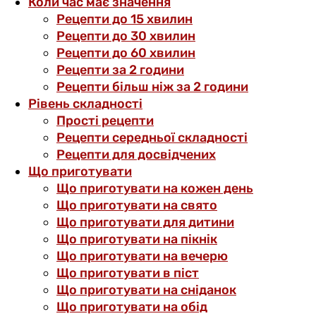
Коли час має значення
Рецепти до 15 хвилин
Рецепти до 30 хвилин
Рецепти до 60 хвилин
Рецепти за 2 години
Рецепти більш ніж за 2 години
Рівень складності
Прості рецепти
Рецепти середньої складності
Рецепти для досвідчених
Що приготувати
Що приготувати на кожен день
Що приготувати на свято
Що приготувати для дитини
Що приготувати на пікнік
Що приготувати на вечерю
Що приготувати в піст
Що приготувати на сніданок
Що приготувати на обід