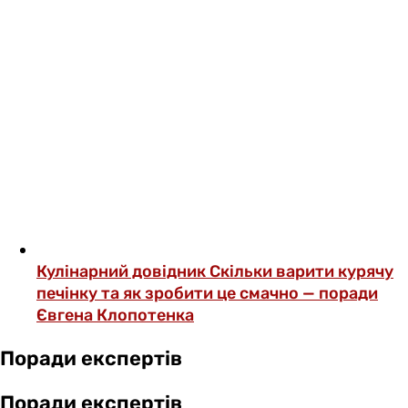
Кулінарний довідник
Скільки варити курячу
печінку та як зробити це смачно — поради
Євгена Клопотенка
Поради експертів
Поради експертів