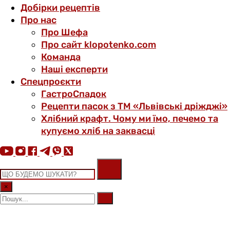
Добірки рецептів
Про нас
Про Шефа
Про сайт klopotenko.com
Команда
Наші експерти
Спецпроєкти
ГастроСпадок
Рецепти пасок з ТМ «Львівські дріжджі»
Хлібний крафт. Чому ми їмо, печемо та
купуємо хліб на заквасці
×