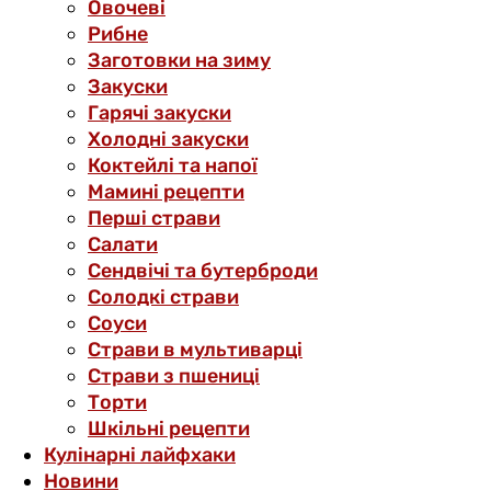
Овочеві
Рибне
Заготовки на зиму
Закуски
Гарячі закуски
Холодні закуски
Коктейлі та напої
Мамині рецепти
Перші страви
Салати
Сендвічі та бутерброди
Солодкі страви
Соуси
Страви в мультиварці
Страви з пшениці
Торти
Шкільні рецепти
Кулінарні лайфхаки
Новини