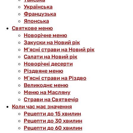
Українська
Французька
Японська
Святкове меню
Новорічне меню
Закуски на Новий рік
М’ясні страви на Новий рік
Салати на Новий рік
Новорічні десерти
Різдвяне меню
М’ясні страви на Різдво
Великоднє меню
Меню на Масляну
Страви на Святвечір
Коли час має значення
Рецепти до 15 хвилин
Рецепти до 30 хвилин
Рецепти до 60 хвилин