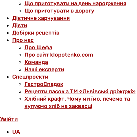
Що приготувати на день народження
Що приготувати в дорогу
Дієтичне харчування
Дієти
Добірки рецептів
Про нас
Про Шефа
Про сайт klopotenko.com
Команда
Наші експерти
Спецпроєкти
ГастроСпадок
Рецепти пасок з ТМ «Львівські дріжджі»
Хлібний крафт. Чому ми їмо, печемо та
купуємо хліб на заквасці
Увійти
UA