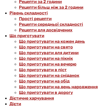
Рецепти за 2 години
Рецепти більш ніж за 2 години
Рівень складності
Прості рецепти
Рецепти середньої складності
Рецепти для досвідчених
Що приготувати
Що приготувати на кожен день
Що приготувати на свято
Що приготувати для дитини
Що приготувати на пікнік
Що приготувати на вечерю
Що приготувати в піст
Що приготувати на сніданок
Що приготувати на обід
Що приготувати на день народження
Що приготувати в дорогу
Дієтичне харчування
Дієти