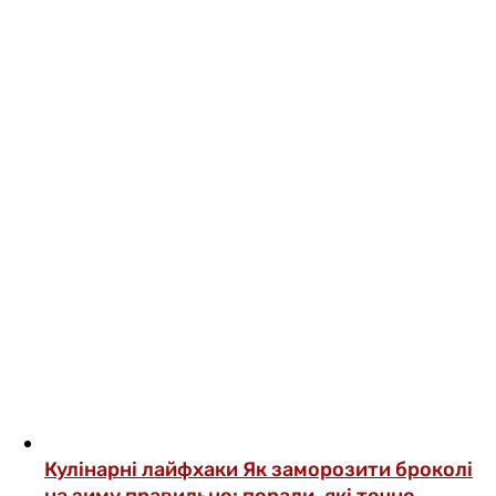
Кулінарні лайфхаки
Як заморозити броколі