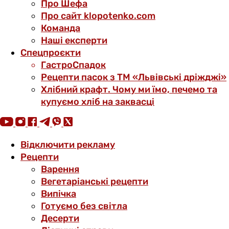
Про Шефа
Про сайт klopotenko.com
Команда
Наші експерти
Спецпроєкти
ГастроСпадок
Рецепти пасок з ТМ «Львівські дріжджі»
Хлібний крафт. Чому ми їмо, печемо та
купуємо хліб на заквасці
Відключити рекламу
Рецепти
Варення
Вегетаріанські рецепти
Випічка
Готуємо без світла
Десерти