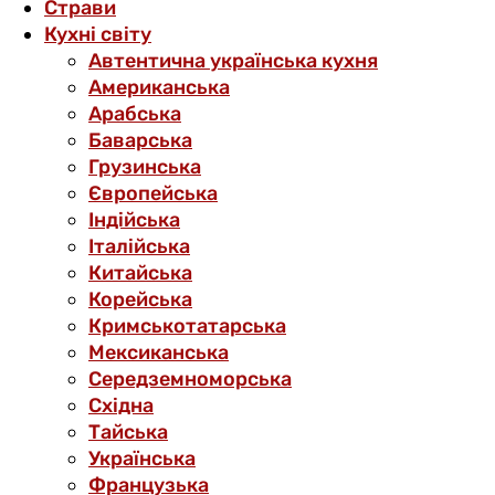
Страви
Кухні світу
Автентична українська кухня
Американська
Арабська
Баварська
Грузинська
Європейська
Індійська
Італійська
Китайська
Корейська
Кримськотатарська
Мексиканська
Середземноморська
Східна
Тайська
Українська
Французька