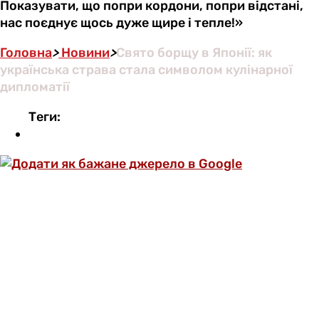
Показувати, що попри кордони, попри відстані,
нас поєднує щось дуже щире і тепле!»
Головна
>
Новини
>
Свято борщу в Японії: як
українська страва стала символом кулінарної
дипломатії
Теги: