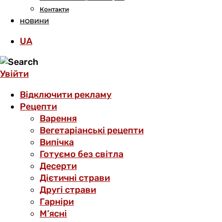
Контакти
НОВИНИ
UA
Увійти
Відключити рекламу
Рецепти
Варення
Вегетаріанські рецепти
Випічка
Готуємо без світла
Десерти
Дієтичні страви
Другі страви
Гарніри
М’ясні