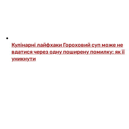
Кулінарні лайфхаки
Гороховий суп може не
вдатися через одну поширену помилку: як її
уникнути