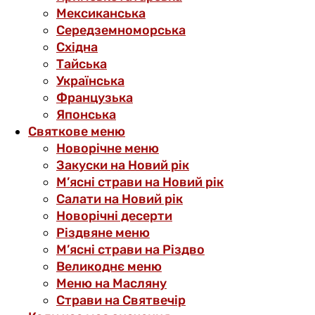
Мексиканська
Середземноморська
Східна
Тайська
Українська
Французька
Японська
Святкове меню
Новорічне меню
Закуски на Новий рік
М’ясні страви на Новий рік
Салати на Новий рік
Новорічні десерти
Різдвяне меню
М’ясні страви на Різдво
Великоднє меню
Меню на Масляну
Страви на Святвечір