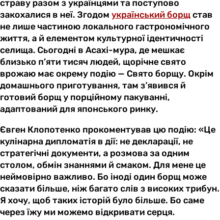
страву разом з українцями та поступово
закохалися в неї. Згодом
український борщ
став
не лише частиною локального гастрономічного
життя, а й елементом культурної ідентичності
селища. Сьогодні в Асахі-мура, де мешкає
близько п’яти тисяч людей, щорічне свято
врожаю має окрему подію — Свято борщу. Окрім
домашнього приготування, там з’явився й
готовий борщ у порційному пакуванні,
адаптований для японського ринку.
Євген Клопотенко прокоментував цю подію: «Це
кулінарна дипломатія в дії: не декларації, не
стратегічні документи, а розмова за одним
столом, обмін знаннями й смаком. Для мене це
неймовірно важливо. Бо іноді один борщ може
сказати більше, ніж багато слів з високих трибун.
Я хочу, щоб таких історій було більше. Бо саме
через їжу ми можемо відкривати серця.