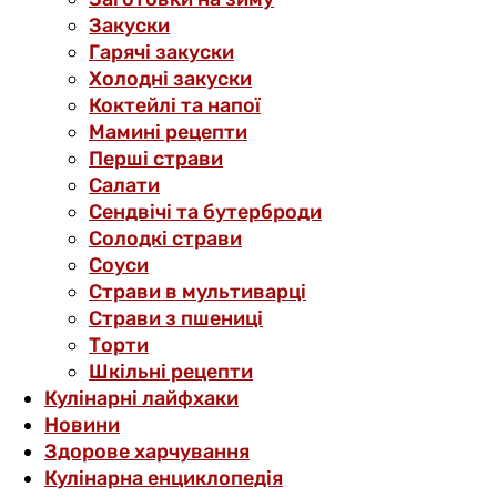
Закуски
Гарячі закуски
Холодні закуски
Коктейлі та напої
Мамині рецепти
Перші страви
Салати
Сендвічі та бутерброди
Солодкі страви
Соуси
Страви в мультиварці
Страви з пшениці
Торти
Шкільні рецепти
Кулінарні лайфхаки
Новини
Здорове харчування
Кулінарна енциклопедія