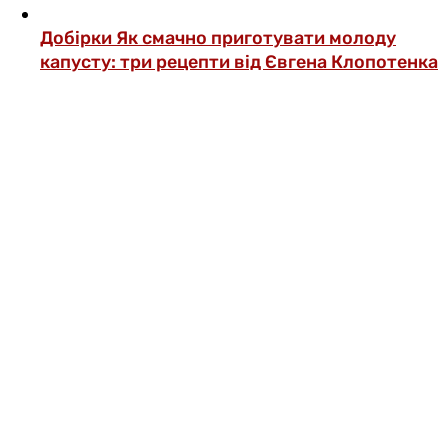
Добірки
Як смачно приготувати молоду
капусту: три рецепти від Євгена Клопотенка