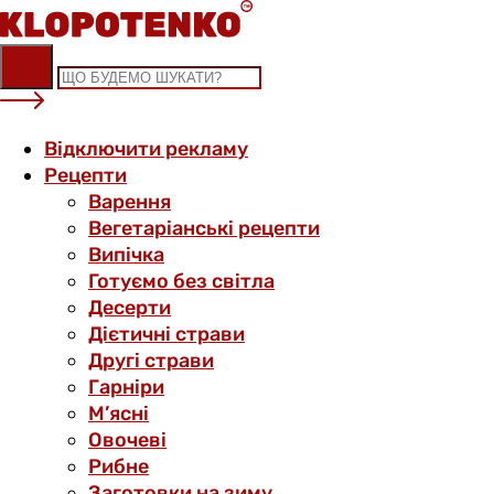
Skip
to
content
Відключити рекламу
Рецепти
Варення
Вегетаріанські рецепти
Випічка
Готуємо без світла
Десерти
Дієтичні страви
Другі страви
Гарніри
М’ясні
Овочеві
Рибне
Заготовки на зиму