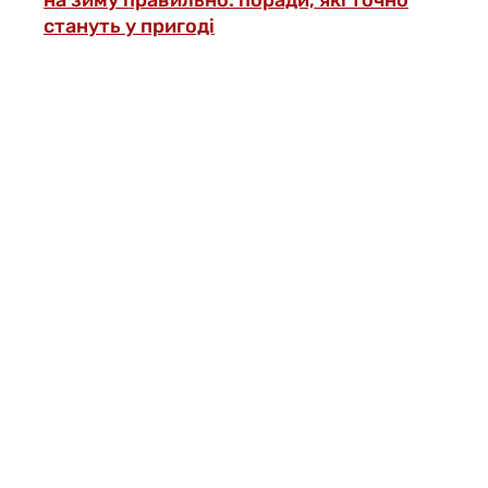
на зиму правильно: поради, які точно
стануть у пригоді