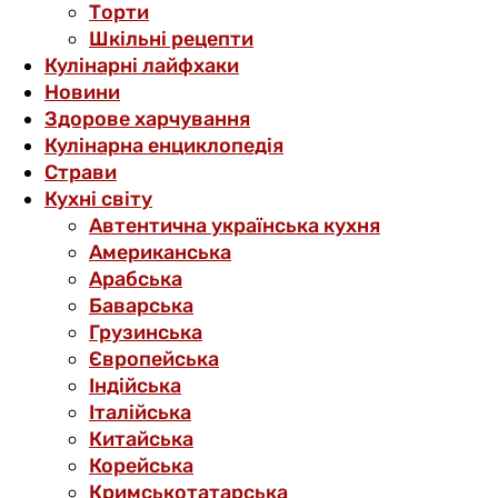
Торти
Шкільні рецепти
Кулінарні лайфхаки
Новини
Здорове харчування
Кулінарна енциклопедія
Страви
Кухні світу
Автентична українська кухня
Американська
Арабська
Баварська
Грузинська
Європейська
Індійська
Італійська
Китайська
Корейська
Кримськотатарська