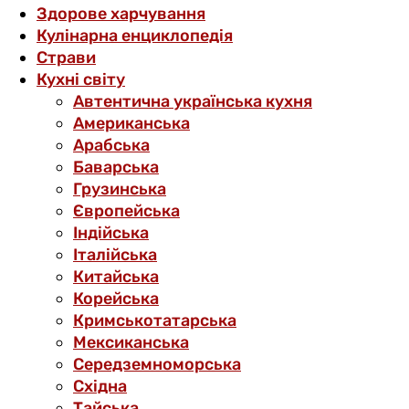
Здорове харчування
Кулінарна енциклопедія
Страви
Кухні світу
Автентична українська кухня
Американська
Арабська
Баварська
Грузинська
Європейська
Індійська
Італійська
Китайська
Корейська
Кримськотатарська
Мексиканська
Середземноморська
Східна
Тайська