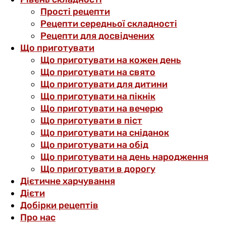
Прості рецепти
Рецепти середньої складності
Рецепти для досвідчених
Що приготувати
Що приготувати на кожен день
Що приготувати на свято
Що приготувати для дитини
Що приготувати на пікнік
Що приготувати на вечерю
Що приготувати в піст
Що приготувати на сніданок
Що приготувати на обід
Що приготувати на день народження
Що приготувати в дорогу
Дієтичне харчування
Дієти
Добірки рецептів
Про нас