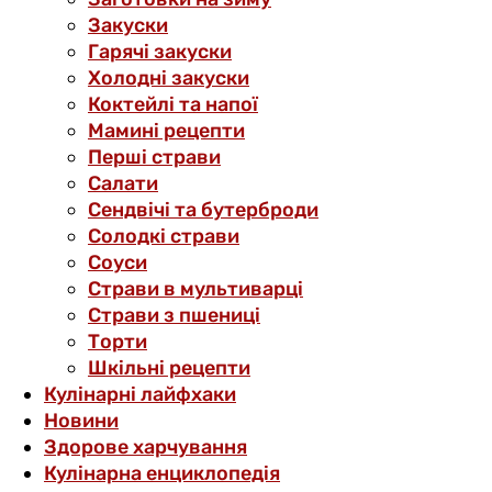
Закуски
Гарячі закуски
Холодні закуски
Коктейлі та напої
Мамині рецепти
Перші страви
Салати
Сендвічі та бутерброди
Солодкі страви
Соуси
Страви в мультиварці
Страви з пшениці
Торти
Шкільні рецепти
Кулінарні лайфхаки
Новини
Здорове харчування
Кулінарна енциклопедія