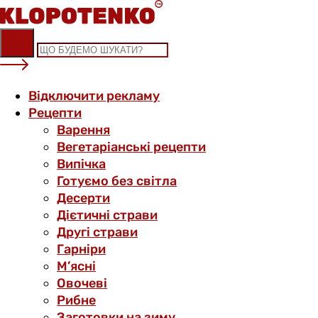
Skip
to
content
Відключити рекламу
Рецепти
Варення
Вегетаріанські рецепти
Випічка
Готуємо без світла
Десерти
Дієтичні страви
Другі страви
Гарніри
М’ясні
Овочеві
Рибне
Заготовки на зиму