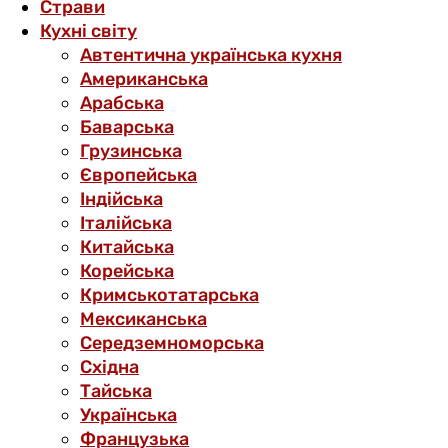
Страви
Кухні світу
Автентична українська кухня
Американська
Арабська
Баварська
Грузинська
Європейська
Індійська
Італійська
Китайська
Корейська
Кримськотатарська
Мексиканська
Середземноморська
Східна
Тайська
Українська
Французька