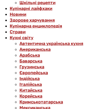
Шкільні рецепти
Кулінарні лайфхаки
Новини
Здорове харчування
Кулінарна енциклопедія
Страви
Кухні світу
Автентична українська кухня
Американська
Арабська
Баварська
Грузинська
Європейська
Індійська
Італійська
Китайська
Корейська
Кримськотатарська
Мексиканська