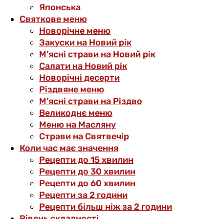
Японська
Святкове меню
Новорічне меню
Закуски на Новий рік
М’ясні страви на Новий рік
Салати на Новий рік
Новорічні десерти
Різдвяне меню
М’ясні страви на Різдво
Великоднє меню
Меню на Масляну
Страви на Святвечір
Коли час має значення
Рецепти до 15 хвилин
Рецепти до 30 хвилин
Рецепти до 60 хвилин
Рецепти за 2 години
Рецепти більш ніж за 2 години
Рівень складності