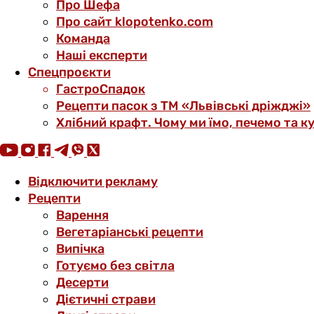
Про Шефа
Про сайт klopotenko.com
Команда
Наші експерти
Спецпроєкти
ГастроСпадок
Рецепти пасок з ТМ «Львівські дріжджі»
Хлібний крафт. Чому ми їмо, печемо та к
Відключити рекламу
Рецепти
Варення
Вегетаріанські рецепти
Випічка
Готуємо без світла
Десерти
Дієтичні страви