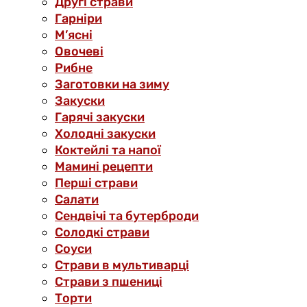
Другі страви
Гарніри
М’ясні
Овочеві
Рибне
Заготовки на зиму
Закуски
Гарячі закуски
Холодні закуски
Коктейлі та напої
Мамині рецепти
Перші страви
Салати
Сендвічі та бутерброди
Солодкі страви
Соуси
Страви в мультиварці
Страви з пшениці
Торти