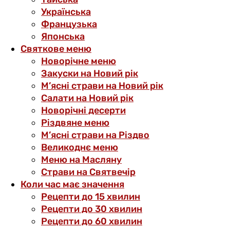
Українська
Французька
Японська
Святкове меню
Новорічне меню
Закуски на Новий рік
М’ясні страви на Новий рік
Салати на Новий рік
Новорічні десерти
Різдвяне меню
М’ясні страви на Різдво
Великоднє меню
Меню на Масляну
Страви на Святвечір
Коли час має значення
Рецепти до 15 хвилин
Рецепти до 30 хвилин
Рецепти до 60 хвилин