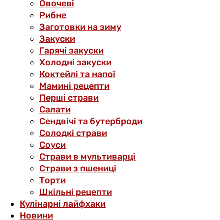
Овочеві
Рибне
Заготовки на зиму
Закуски
Гарячі закуски
Холодні закуски
Коктейлі та напої
Мамині рецепти
Перші страви
Салати
Сендвічі та бутерброди
Солодкі страви
Соуси
Страви в мультиварці
Страви з пшениці
Торти
Шкільні рецепти
Кулінарні лайфхаки
Новини