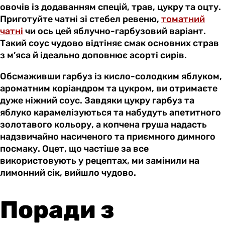
овочів із додаванням спецій, трав, цукру та оцту.
Приготуйте чатні зі стебел ревеню,
томатний
чатні
чи ось цей яблучно-гарбузовий варіант.
Такий соус чудово відтіняє смак основних страв
з м’яса й ідеально доповнює асорті сирів.
Обсмаживши гарбуз із кисло-солодким яблуком,
ароматним коріандром та цукром, ви отримаєте
дуже ніжний соус. Завдяки цукру гарбуз та
яблуко карамелізуються та набудуть апетитного
золотавого кольору, а копчена груша надасть
надзвичайно насиченого та приємного димного
посмаку. Оцет, що частіше за все
використовують у рецептах, ми замінили на
лимонний сік, вийшло чудово.
Поради з