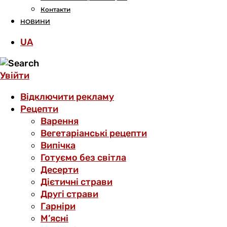
Контакти
НОВИНИ
UA
Увійти
Відключити рекламу
Рецепти
Варення
Вегетаріанські рецепти
Випічка
Готуємо без світла
Десерти
Дієтичні страви
Другі страви
Гарніри
М’ясні