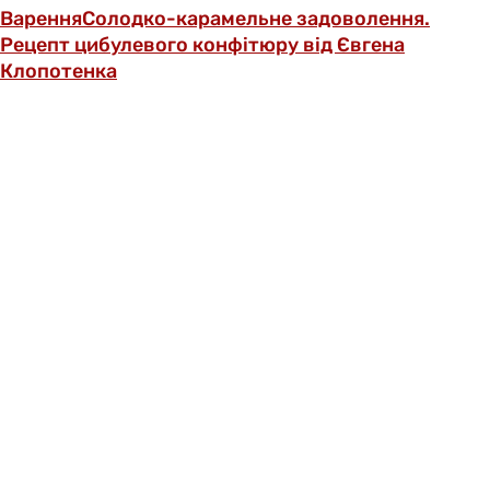
Варення
Солодко-карамельне задоволення.
Рецепт цибулевого конфітюру від Євгена
Клопотенка