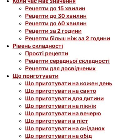
Коли час має значення
Рецепти до 15 хвилин
Рецепти до 30 хвилин
Рецепти до 60 хвилин
Рецепти за 2 години
Рецепти більш ніж за 2 години
Рівень складності
Прості рецепти
Рецепти середньої складності
Рецепти для досвідчених
Що приготувати
Що приготувати на кожен день
Що приготувати на свято
Що приготувати для дитини
Що приготувати на пікнік
Що приготувати на вечерю
Що приготувати в піст
Що приготувати на сніданок
Що приготувати на обід