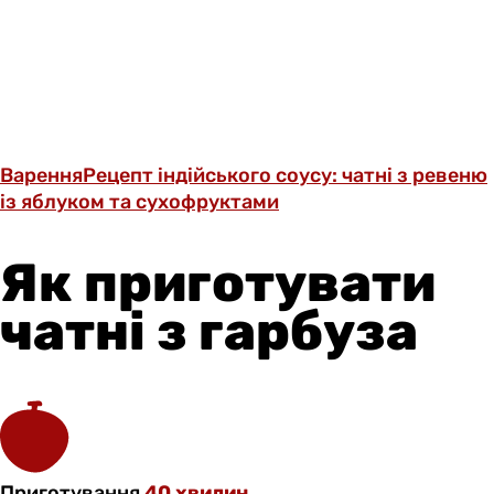
Варення
Рецепт індійського соусу: чатні з ревеню
із яблуком та сухофруктами
Як приготувати
чатні
з гарбуза
Приготування
40 хвилин