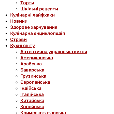
Торти
Шкільні рецепти
Кулінарні лайфхаки
Новини
Здорове харчування
Кулінарна енциклопедія
Страви
Кухні світу
Автентична українська кухня
Американська
Арабська
Баварська
Грузинська
Європейська
Індійська
Італійська
Китайська
Корейська
Кримськотатарська