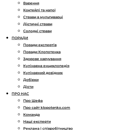
Варення
Коктейлі та напої
Страви в мультиварці
Дієтичні страви
Солодкі страви
ПОРАДИ
Поради експертів
Поради Клопотенка
Здорове харчування
Кулінарна енциклопедія
Кулінарний довідник
Добірки
Дієти
ПРО НАС
Про Шефа
Про сайт klopotenko.com
Команда
Наші експерти
Реклама і співробітництво