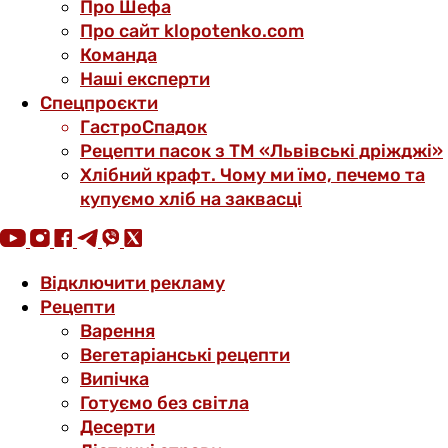
Про Шефа
Про сайт klopotenko.com
Команда
Наші експерти
Спецпроєкти
ГастроСпадок
Рецепти пасок з ТМ «Львівські дріжджі»
Хлібний крафт. Чому ми їмо, печемо та
купуємо хліб на заквасці
Відключити рекламу
Рецепти
Варення
Вегетаріанські рецепти
Випічка
Готуємо без світла
Десерти