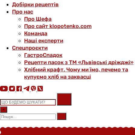
Добірки рецептів
Про нас
Про Шефа
Про сайт klopotenko.com
Команда
Наші експерти
Спецпроєкти
ГастроСпадок
Рецепти пасок з ТМ «Львівські дріжджі»
Хлібний крафт. Чому ми їмо, печемо та
купуємо хліб на заквасці
×