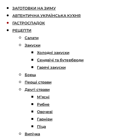
ЗАГОТОВКИ НА ЗИМУ
АВТЕНТИЧНА УКРАЇНСЬКА КУХНЯ
ГАСТРОСПАДОК
РЕЦЕПТИ
Салати
Закуски
Холодні закуски
Сендвічі та бутерброди
Гарячі закуски
Борщ
Перші страви
Другі страви
М’ясні
Рибне
Овочеві
Гарніри
Піца
Випічка