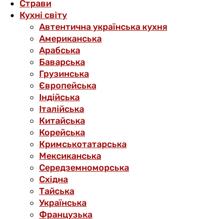
Страви
Кухні світу
Автентична українська кухня
Американська
Арабська
Баварська
Грузинська
Європейська
Індійська
Італійська
Китайська
Корейська
Кримськотатарська
Мексиканська
Середземноморська
Східна
Тайська
Українська
Французька