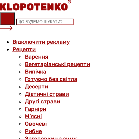
Skip
to
content
Відключити рекламу
Рецепти
Варення
Вегетаріанські рецепти
Випічка
Готуємо без світла
Десерти
Дієтичні страви
Другі страви
Гарніри
М’ясні
Овочеві
Рибне
Заготовки на зиму