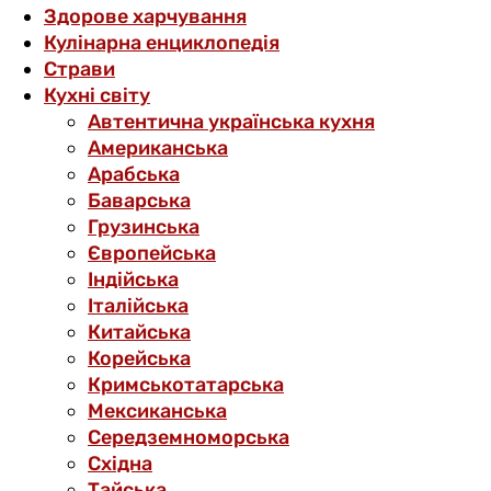
Здорове харчування
Кулінарна енциклопедія
Страви
Кухні світу
Автентична українська кухня
Американська
Арабська
Баварська
Грузинська
Європейська
Індійська
Італійська
Китайська
Корейська
Кримськотатарська
Мексиканська
Середземноморська
Східна
Тайська