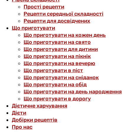
Прості рецепти
Рецепти середньої складності
Рецепти для досвідчених
Що приготувати
Що приготувати на кожен день
Що приготувати на свято
Що приготувати для дитини
Що приготувати на пікнік
Що приготувати на вечерю
Що приготувати в піст
Що приготувати на сніданок
Що приготувати на обід
Що приготувати на день народження
Що приготувати в дорогу
Дієтичне харчування
Дієти
Добірки рецептів
Про нас