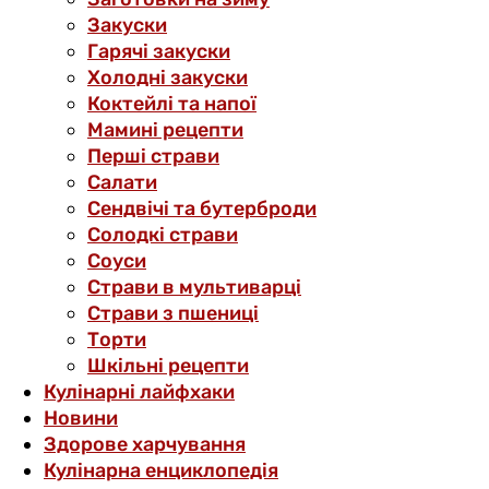
Закуски
Гарячі закуски
Холодні закуски
Коктейлі та напої
Мамині рецепти
Перші страви
Салати
Сендвічі та бутерброди
Солодкі страви
Соуси
Страви в мультиварці
Страви з пшениці
Торти
Шкільні рецепти
Кулінарні лайфхаки
Новини
Здорове харчування
Кулінарна енциклопедія