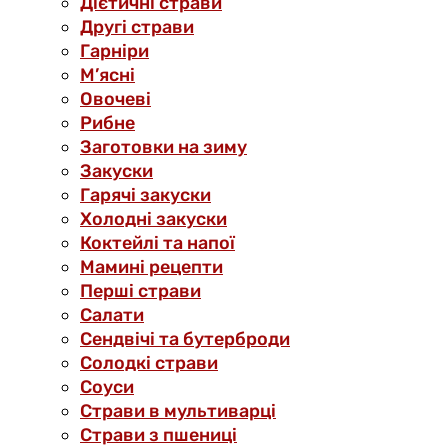
Дієтичні страви
Другі страви
Гарніри
М’ясні
Овочеві
Рибне
Заготовки на зиму
Закуски
Гарячі закуски
Холодні закуски
Коктейлі та напої
Мамині рецепти
Перші страви
Салати
Сендвічі та бутерброди
Солодкі страви
Соуси
Страви в мультиварці
Страви з пшениці