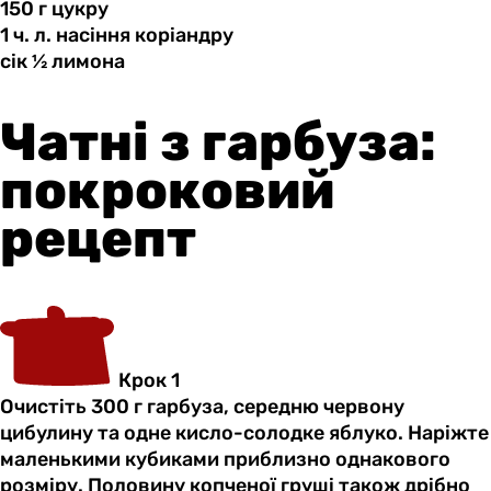
150 г
цукру
1 ч.
л.
насіння коріандру
сік ½
лимона
Чатні з гарбуза:
покроковий
рецепт
Крок 1
Очистіть 300 г гарбуза, середню червону
цибулину та одне кисло-солодке яблуко. Наріжте
маленькими кубиками приблизно однакового
розміру. Половину копченої груші також дрібно