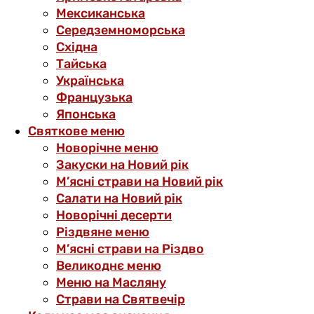
Мексиканська
Середземноморська
Східна
Тайська
Українська
Французька
Японська
Святкове меню
Новорічне меню
Закуски на Новий рік
М’ясні страви на Новий рік
Салати на Новий рік
Новорічні десерти
Різдвяне меню
М’ясні страви на Різдво
Великоднє меню
Меню на Масляну
Страви на Святвечір