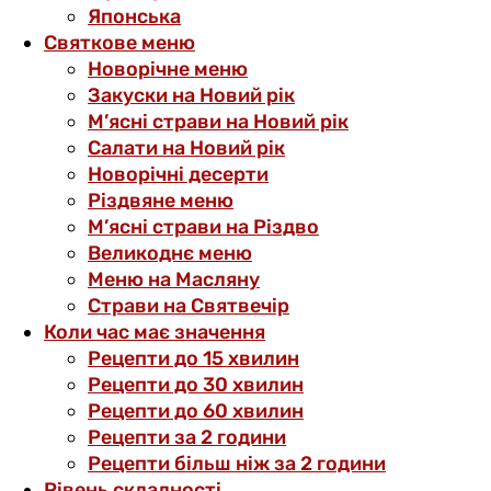
Японська
Святкове меню
Новорічне меню
Закуски на Новий рік
М’ясні страви на Новий рік
Салати на Новий рік
Новорічні десерти
Різдвяне меню
М’ясні страви на Різдво
Великоднє меню
Меню на Масляну
Страви на Святвечір
Коли час має значення
Рецепти до 15 хвилин
Рецепти до 30 хвилин
Рецепти до 60 хвилин
Рецепти за 2 години
Рецепти більш ніж за 2 години
Рівень складності