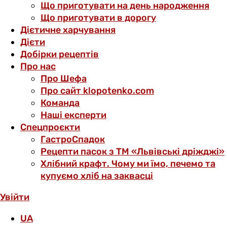
Що приготувати на день народження
Що приготувати в дорогу
Дієтичне харчування
Дієти
Добірки рецептів
Про нас
Про Шефа
Про сайт klopotenko.com
Команда
Наші експерти
Спецпроєкти
ГастроСпадок
Рецепти пасок з ТМ «Львівські дріжджі»
Хлібний крафт. Чому ми їмо, печемо та
купуємо хліб на заквасці
Увійти
UA