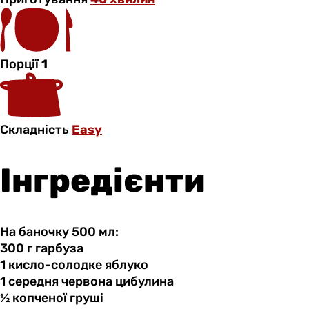
Порції
1
Складність
Easy
Інгредієнти
На баночку 500 мл:
300 г
гарбуза
1 кисло-солодке
яблуко
1 середня
червона
цибулина
½ копченої
груші