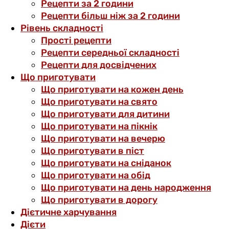
Рецепти за 2 години
Рецепти більш ніж за 2 години
Рівень складності
Прості рецепти
Рецепти середньої складності
Рецепти для досвідчених
Що приготувати
Що приготувати на кожен день
Що приготувати на свято
Що приготувати для дитини
Що приготувати на пікнік
Що приготувати на вечерю
Що приготувати в піст
Що приготувати на сніданок
Що приготувати на обід
Що приготувати на день народження
Що приготувати в дорогу
Дієтичне харчування
Дієти