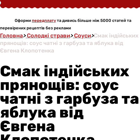
Оформи
передплату
та дивись більше ніж 5000 статей та
перевірених рецептів без реклами
Головна
>
Солодкі страви
>
Соуси
>
Смак індійських
прянощів: соус чатні з гарбуза та яблука від
Євгена Клопотенка
Смак індійських
прянощів: соус
чатні з гарбуза та
яблука від
Євгена
Клопотенка