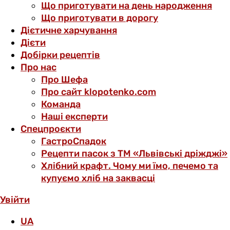
Що приготувати на день народження
Що приготувати в дорогу
Дієтичне харчування
Дієти
Добірки рецептів
Про нас
Про Шефа
Про сайт klopotenko.com
Команда
Наші експерти
Спецпроєкти
ГастроСпадок
Рецепти пасок з ТМ «Львівські дріжджі»
Хлібний крафт. Чому ми їмо, печемо та
купуємо хліб на заквасці
Увійти
UA