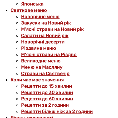
Японська
Святкове меню
Новорічне меню
Закуски на Новий рік
М’ясні страви на Новий рік
Салати на Новий рік
Новорічні десерти
Різдвяне меню
М’ясні страви на Різдво
Великоднє меню
Меню на Масляну
Страви на Святвечір
Коли час має значення
Рецепти до 15 хвилин
Рецепти до 30 хвилин
Рецепти до 60 хвилин
Рецепти за 2 години
Рецепти більш ніж за 2 години
Рівень складності