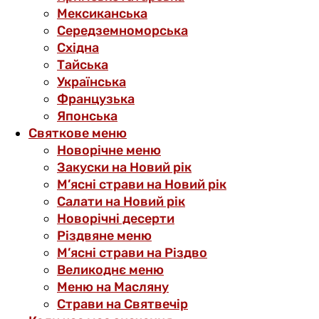
Мексиканська
Середземноморська
Східна
Тайська
Українська
Французька
Японська
Святкове меню
Новорічне меню
Закуски на Новий рік
М’ясні страви на Новий рік
Салати на Новий рік
Новорічні десерти
Різдвяне меню
М’ясні страви на Різдво
Великоднє меню
Меню на Масляну
Страви на Святвечір