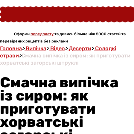
Оформи
передплату
та дивись більше ніж 5000 статей та
перевірених рецептів без реклами
Головна
>
Випічка
>
Відео
>
Десерти
>
Солодкі
страви
>
Смачна випічка із сиром: як приготувати
хорватські загорські штруклі
Смачна випічка
із сиром: як
приготувати
хорватські