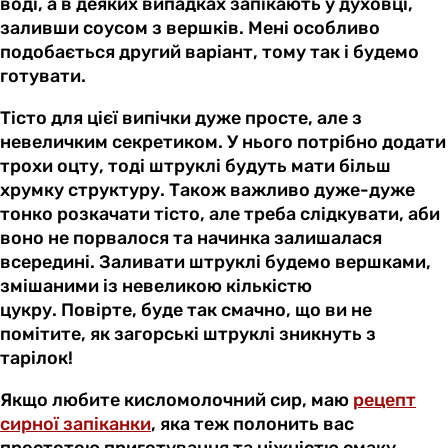
воді, а в деяких випадках запікають у духовці,
заливши соусом з вершків. Мені особливо
подобається другий варіант, тому так і будемо
готувати.
Тісто для цієї випічки дуже просте, але з
невеличким секретиком. У нього потрібно додати
трохи оцту, тоді штруклі будуть мати більш
хрумку структуру. Також важливо дуже-дуже
тонко розкачати тісто, але треба слідкувати, аби
воно не порвалося та начинка залишалася
всередині. Заливати штруклі будемо вершками,
змішаними із невеликою кількістю
цукру. Повірте, буде так смачно, що ви не
помітите, як загорські штруклі зникнуть з
тарілок!
Якщо любите кисломолочний сир, маю
рецепт
сирної запіканки
, яка теж полонить вас