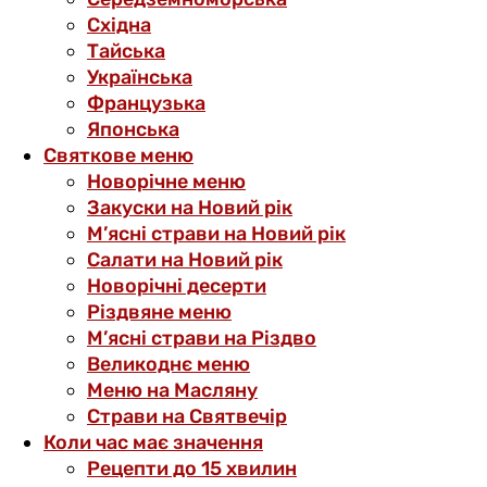
Східна
Тайська
Українська
Французька
Японська
Святкове меню
Новорічне меню
Закуски на Новий рік
М’ясні страви на Новий рік
Салати на Новий рік
Новорічні десерти
Різдвяне меню
М’ясні страви на Різдво
Великоднє меню
Меню на Масляну
Страви на Святвечір
Коли час має значення
Рецепти до 15 хвилин