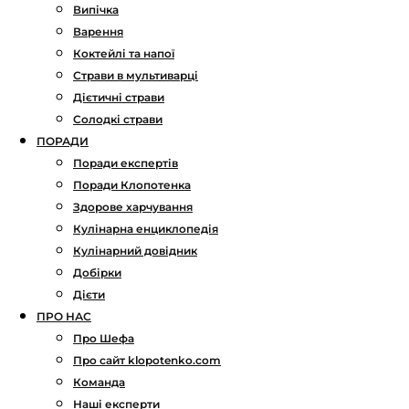
Випічка
Варення
Коктейлі та напої
Страви в мультиварці
Дієтичні страви
Солодкі страви
ПОРАДИ
Поради експертів
Поради Клопотенка
Здорове харчування
Кулінарна енциклопедія
Кулінарний довідник
Добірки
Дієти
ПРО НАС
Про Шефа
Про сайт klopotenko.com
Команда
Наші експерти