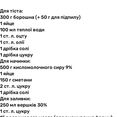
Для тіста:
300 г
борошна
(+ 50 г для підпилу)
1 яйце
100 мл
теплої
води
1 ст.
л.
оцту
1 ст.
л.
олії
1 дрібка
солі
1 дрібка
цукру
Для начинки:
500 г
кисломолочного
сиру 9%
1 яйце
150 г
сметани
2 ст.
л.
цукру
1 дрібка
солі
Для заливки:
250 мл
вершків
30%
1 ст.
л.
цукру