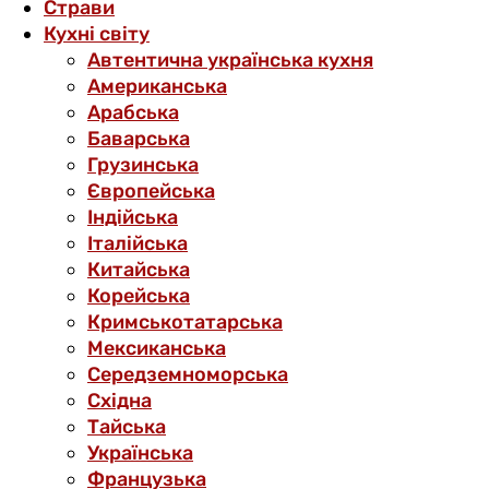
Страви
Кухні світу
Автентична українська кухня
Американська
Арабська
Баварська
Грузинська
Європейська
Індійська
Італійська
Китайська
Корейська
Кримськотатарська
Мексиканська
Середземноморська
Східна
Тайська
Українська
Французька