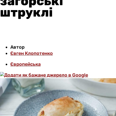
загорські
штруклі
Автор
Євген Клопотенко
Європейська