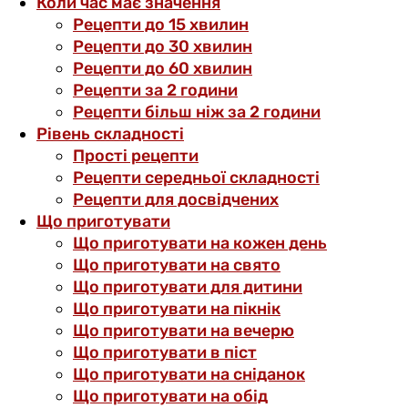
Коли час має значення
Рецепти до 15 хвилин
Рецепти до 30 хвилин
Рецепти до 60 хвилин
Рецепти за 2 години
Рецепти більш ніж за 2 години
Рівень складності
Прості рецепти
Рецепти середньої складності
Рецепти для досвідчених
Що приготувати
Що приготувати на кожен день
Що приготувати на свято
Що приготувати для дитини
Що приготувати на пікнік
Що приготувати на вечерю
Що приготувати в піст
Що приготувати на сніданок
Що приготувати на обід