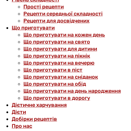
Прості рецепти
Рецепти середньої складності
Рецепти для досвідчених
Що приготувати
Що приготувати на кожен день
Що приготувати на свято
Що приготувати для дитини
Що приготувати на пікнік
Що приготувати на вечерю
Що приготувати в піст
Що приготувати на сніданок
Що приготувати на обід
Що приготувати на день народження
Що приготувати в дорогу
Дієтичне харчування
Дієти
Добірки рецептів
Про нас