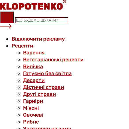
Skip
to
content
Відключити рекламу
Рецепти
Варення
Вегетаріанські рецепти
Випічка
Готуємо без світла
Десерти
Дієтичні страви
Другі страви
Гарніри
М’ясні
Овочеві
Рибне
Заготовки на зиму