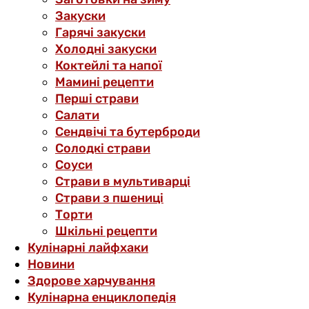
Закуски
Гарячі закуски
Холодні закуски
Коктейлі та напої
Мамині рецепти
Перші страви
Салати
Сендвічі та бутерброди
Солодкі страви
Соуси
Страви в мультиварці
Страви з пшениці
Торти
Шкільні рецепти
Кулінарні лайфхаки
Новини
Здорове харчування
Кулінарна енциклопедія