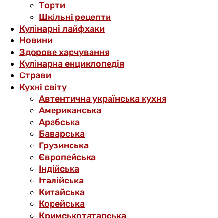
Торти
Шкільні рецепти
Кулінарні лайфхаки
Новини
Здорове харчування
Кулінарна енциклопедія
Страви
Кухні світу
Автентична українська кухня
Американська
Арабська
Баварська
Грузинська
Європейська
Індійська
Італійська
Китайська
Корейська
Кримськотатарська