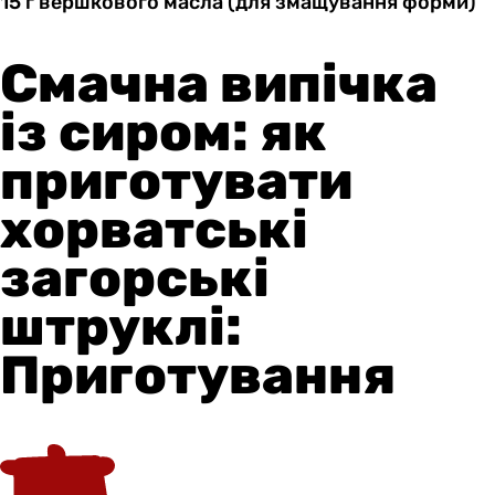
15 г
вершкового
масла (для змащування форми)
Смачна випічка
із сиром: як
приготувати
хорватські
загорські
штруклі:
Приготування