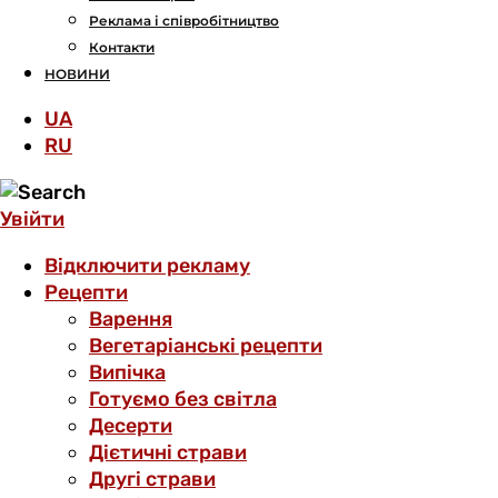
Реклама і співробітництво
Контакти
НОВИНИ
UA
RU
Увійти
Відключити рекламу
Рецепти
Варення
Вегетаріанські рецепти
Випічка
Готуємо без світла
Десерти
Дієтичні страви
Другі страви