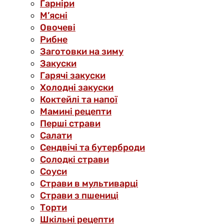
Гарніри
М’ясні
Овочеві
Рибне
Заготовки на зиму
Закуски
Гарячі закуски
Холодні закуски
Коктейлі та напої
Мамині рецепти
Перші страви
Салати
Сендвічі та бутерброди
Солодкі страви
Соуси
Страви в мультиварці
Страви з пшениці
Торти
Шкільні рецепти