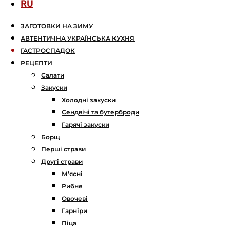
RU
ЗАГОТОВКИ НА ЗИМУ
АВТЕНТИЧНА УКРАЇНСЬКА КУХНЯ
ГАСТРОСПАДОК
РЕЦЕПТИ
Салати
Закуски
Холодні закуски
Сендвічі та бутерброди
Гарячі закуски
Борщ
Перші страви
Другі страви
М’ясні
Рибне
Овочеві
Гарніри
Піца