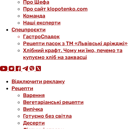
Про Шефа
Про сайт klopotenko.com
Команда
Наші експерти
Спецпроєкти
ГастроСпадок
Рецепти пасок з ТМ «Львівські дріжджі»
Хлібний крафт. Чому ми їмо, печемо та
купуємо хліб на заквасці
Відключити рекламу
Рецепти
Варення
Вегетаріанські рецепти
Випічка
Готуємо без світла
Десерти