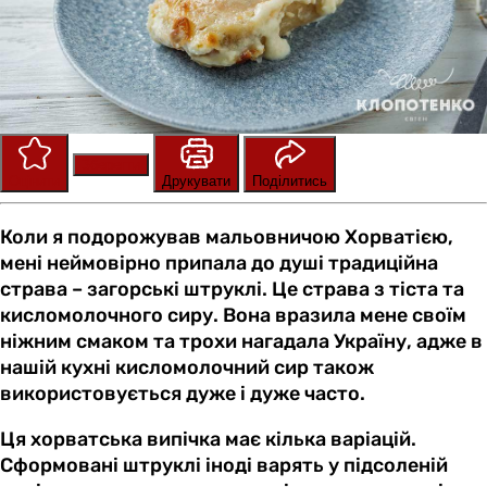
Зберегти
Оцінити
Друкувати
Поділитись
Коли я подорожував мальовничою Хорватією,
мені неймовірно припала до душі традиційна
страва – загорські штруклі. Це страва з тіста та
кисломолочного сиру. Вона вразила мене своїм
ніжним смаком та трохи нагадала Україну, адже в
нашій кухні кисломолочний сир також
використовується дуже і дуже часто.
Ця хорватська випічка має кілька варіацій.
Сформовані штруклі іноді варять у підсоленій