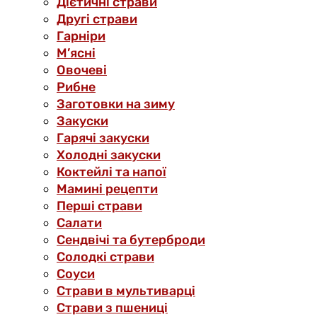
Дієтичні страви
Другі страви
Гарніри
М’ясні
Овочеві
Рибне
Заготовки на зиму
Закуски
Гарячі закуски
Холодні закуски
Коктейлі та напої
Мамині рецепти
Перші страви
Салати
Сендвічі та бутерброди
Солодкі страви
Соуси
Страви в мультиварці
Страви з пшениці