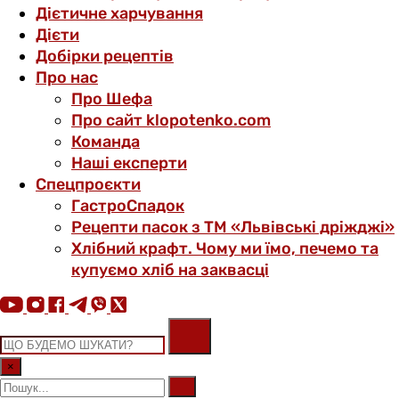
Дієтичне харчування
Дієти
Добірки рецептів
Про нас
Про Шефа
Про сайт klopotenko.com
Команда
Наші експерти
Спецпроєкти
ГастроСпадок
Рецепти пасок з ТМ «Львівські дріжджі»
Хлібний крафт. Чому ми їмо, печемо та
купуємо хліб на заквасці
×