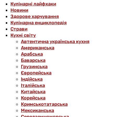
Кулінарні лайфхаки
Новини
Здорове харчування
Кулінарна енциклопедія
Страви
Кухні світу
Автентична українська кухня
Американська
Арабська
Баварська
Грузинська
Європейська
Індійська
Італійська
Китайська
Корейська
Кримськотатарська
Мексиканська
Середземноморська