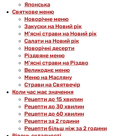
Японська
Святкове меню
Новорічне меню
Закуски на Новий рік
М’ясні страви на Новий рік
Салати на Новий рік
Новорічні десерти
Різдвяне меню
М’ясні страви на Різдво
Великоднє меню
Меню на Масляну
Страви на Святвечір
Коли час має значення
Рецепти до 15 хвилин
Рецепти до 30 хвилин
Рецепти до 60 хвилин
Рецепти за 2 години
Рецепти більш ніж за 2 години
Рівень складності