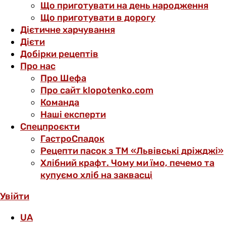
Що приготувати на день народження
Що приготувати в дорогу
Дієтичне харчування
Дієти
Добірки рецептів
Про нас
Про Шефа
Про сайт klopotenko.com
Команда
Наші експерти
Спецпроєкти
ГастроСпадок
Рецепти пасок з ТМ «Львівські дріжджі»
Хлібний крафт. Чому ми їмо, печемо та
купуємо хліб на заквасці
Увійти
UA