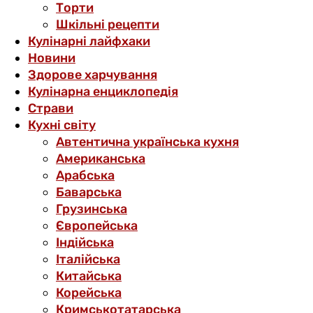
Торти
Шкільні рецепти
Кулінарні лайфхаки
Новини
Здорове харчування
Кулінарна енциклопедія
Страви
Кухні світу
Автентична українська кухня
Американська
Арабська
Баварська
Грузинська
Європейська
Індійська
Італійська
Китайська
Корейська
Кримськотатарська