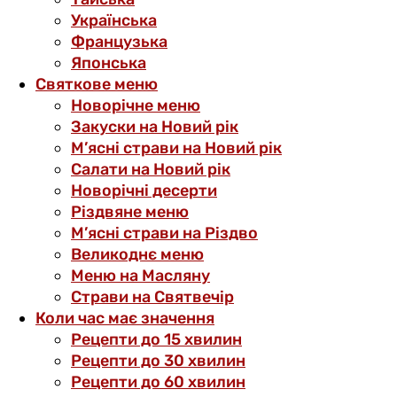
Українська
Французька
Японська
Святкове меню
Новорічне меню
Закуски на Новий рік
М’ясні страви на Новий рік
Салати на Новий рік
Новорічні десерти
Різдвяне меню
М’ясні страви на Різдво
Великоднє меню
Меню на Масляну
Страви на Святвечір
Коли час має значення
Рецепти до 15 хвилин
Рецепти до 30 хвилин
Рецепти до 60 хвилин