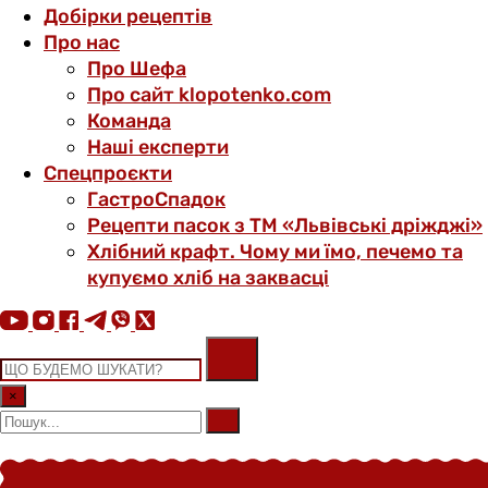
Добірки рецептів
Про нас
Про Шефа
Про сайт klopotenko.com
Команда
Наші експерти
Спецпроєкти
ГастроСпадок
Рецепти пасок з ТМ «Львівські дріжджі»
Хлібний крафт. Чому ми їмо, печемо та
купуємо хліб на заквасці
×