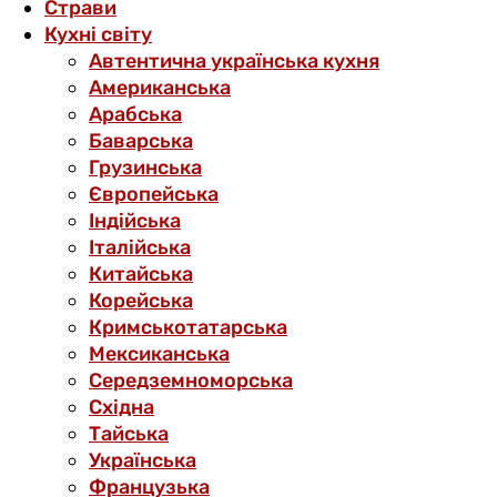
Страви
Кухні світу
Автентична українська кухня
Американська
Арабська
Баварська
Грузинська
Європейська
Індійська
Італійська
Китайська
Корейська
Кримськотатарська
Мексиканська
Середземноморська
Східна
Тайська
Українська
Французька