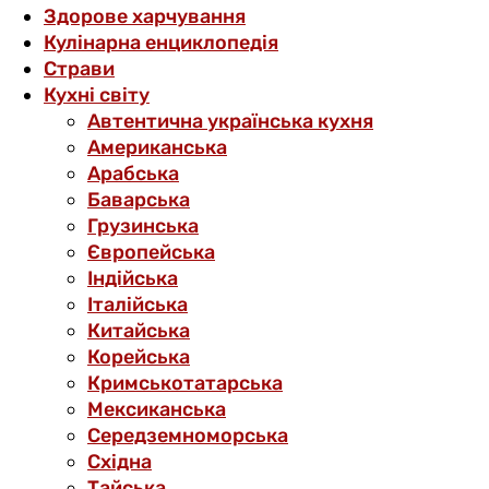
Здорове харчування
Кулінарна енциклопедія
Страви
Кухні світу
Автентична українська кухня
Американська
Арабська
Баварська
Грузинська
Європейська
Індійська
Італійська
Китайська
Корейська
Кримськотатарська
Мексиканська
Середземноморська
Східна
Тайська