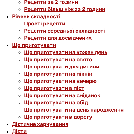
Рецепти за 2 години
Рецепти більш ніж за 2 години
Рівень складності
Прості рецепти
Рецепти середньої складності
Рецепти для досвідчених
Що приготувати
Що приготувати на кожен день
Що приготувати на свято
Що приготувати для дитини
Що приготувати на пікнік
Що приготувати на вечерю
Що приготувати в піст
Що приготувати на сніданок
Що приготувати на обід
Що приготувати на день народження
Що приготувати в дорогу
Дієтичне харчування
Дієти