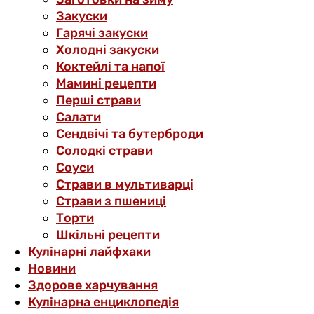
Закуски
Гарячі закуски
Холодні закуски
Коктейлі та напої
Мамині рецепти
Перші страви
Салати
Сендвічі та бутерброди
Солодкі страви
Соуси
Страви в мультиварці
Страви з пшениці
Торти
Шкільні рецепти
Кулінарні лайфхаки
Новини
Здорове харчування
Кулінарна енциклопедія