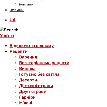
Контакти
НОВИНИ
UA
Увійти
Відключити рекламу
Рецепти
Варення
Вегетаріанські рецепти
Випічка
Готуємо без світла
Десерти
Дієтичні страви
Другі страви
Гарніри
М’ясні