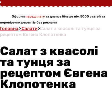
Оформи
передплату
та дивись більше ніж 5000 статей та
перевірених рецептів без реклами
Головна
>
Салати
>
Салат з квасолі та тунця за
рецептом Євгена Клопотенка
Салат з квасолі
та тунця за
рецептом Євгена
Клопотенка