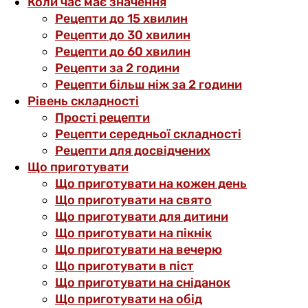
Коли час має значення
Рецепти до 15 хвилин
Рецепти до 30 хвилин
Рецепти до 60 хвилин
Рецепти за 2 години
Рецепти більш ніж за 2 години
Рівень складності
Прості рецепти
Рецепти середньої складності
Рецепти для досвідчених
Що приготувати
Що приготувати на кожен день
Що приготувати на свято
Що приготувати для дитини
Що приготувати на пікнік
Що приготувати на вечерю
Що приготувати в піст
Що приготувати на сніданок
Що приготувати на обід