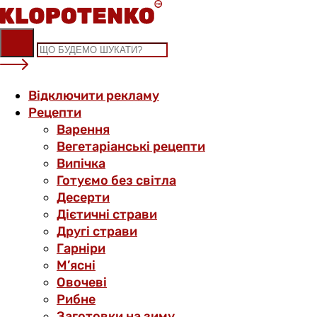
Skip
to
content
Відключити рекламу
Рецепти
Варення
Вегетаріанські рецепти
Випічка
Готуємо без світла
Десерти
Дієтичні страви
Другі страви
Гарніри
М’ясні
Овочеві
Рибне
Заготовки на зиму