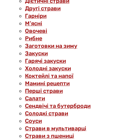
Дієтичні страви
Другі страви
Гарніри
М’ясні
Овочеві
Рибне
Заготовки на зиму
Закуски
Гарячі закуски
Холодні закуски
Коктейлі та напої
Мамині рецепти
Перші страви
Салати
Сендвічі та бутерброди
Солодкі страви
Соуси
Страви в мультиварці
Страви з пшениці