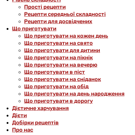
Прості рецепти
Рецепти середньої складності
Рецепти для досвідчених
Що приготувати
Що приготувати на кожен день
Що приготувати на свято
Що приготувати для дитини
Що приготувати на пікнік
Що приготувати на вечерю
Що приготувати в піст
Що приготувати на сніданок
Що приготувати на обід
Що приготувати на день народження
Що приготувати в дорогу
Дієтичне харчування
Дієти
Добірки рецептів
Про нас