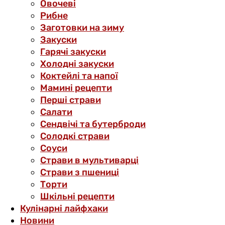
Овочеві
Рибне
Заготовки на зиму
Закуски
Гарячі закуски
Холодні закуски
Коктейлі та напої
Мамині рецепти
Перші страви
Салати
Сендвічі та бутерброди
Солодкі страви
Соуси
Страви в мультиварці
Страви з пшениці
Торти
Шкільні рецепти
Кулінарні лайфхаки
Новини