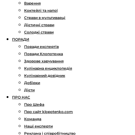
Варення
Коктейлі та напої
Страви в мультиварці
Дієтичні страви
Солодкі страви
ПОРАДИ
Поради експертів
Поради Клопотенка
Здорове харчування
Кулінарна енциклопедія
Кулінарний довідник
Добірки
Дієти
ПРО НАС
Про Шефа
Про сайт klopotenko.com
Команда
Наші експерти
Реклама і співробітництво