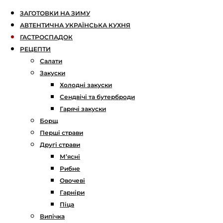
ЗАГОТОВКИ НА ЗИМУ
АВТЕНТИЧНА УКРАЇНСЬКА КУХНЯ
ГАСТРОСПАДОК
РЕЦЕПТИ
Салати
Закуски
Холодні закуски
Сендвічі та бутерброди
Гарячі закуски
Борщ
Перші страви
Другі страви
М’ясні
Рибне
Овочеві
Гарніри
Піца
Випічка