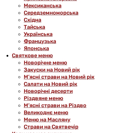
Мексиканська
Середземноморська
Східна
Тайська
Українська
Французька
Японська
Святкове меню
Новорічне меню
Закуски на Новий рік
М’ясні страви на Новий рік
Салати на Новий рік
Новорічні десерти
Різдвяне меню
М’ясні страви на Різдво
Великоднє меню
Меню на Масляну
Страви на Святвечір