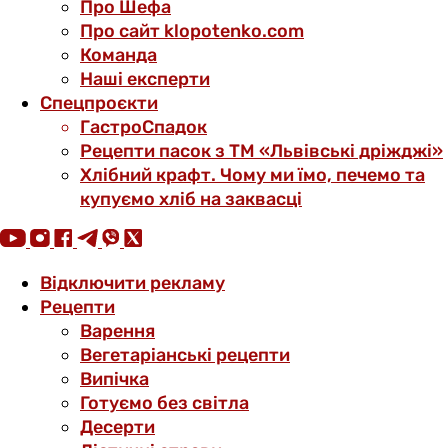
Про Шефа
Про сайт klopotenko.com
Команда
Наші експерти
Спецпроєкти
ГастроСпадок
Рецепти пасок з ТМ «Львівські дріжджі»
Хлібний крафт. Чому ми їмо, печемо та
купуємо хліб на заквасці
Відключити рекламу
Рецепти
Варення
Вегетаріанські рецепти
Випічка
Готуємо без світла
Десерти