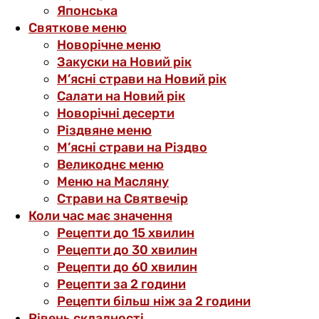
Японська
Святкове меню
Новорічне меню
Закуски на Новий рік
М’ясні страви на Новий рік
Салати на Новий рік
Новорічні десерти
Різдвяне меню
М’ясні страви на Різдво
Великоднє меню
Меню на Масляну
Страви на Святвечір
Коли час має значення
Рецепти до 15 хвилин
Рецепти до 30 хвилин
Рецепти до 60 хвилин
Рецепти за 2 години
Рецепти більш ніж за 2 години
Рівень складності