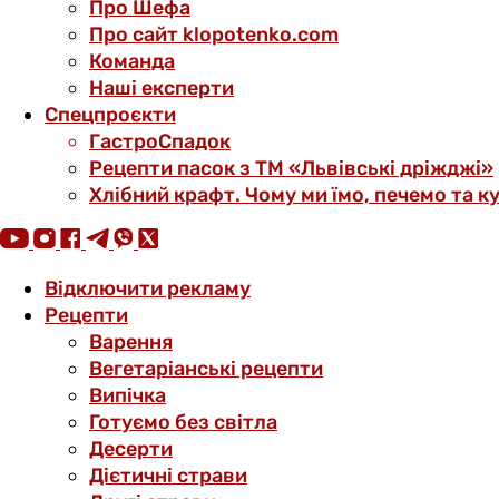
Про Шефа
Про сайт klopotenko.com
Команда
Наші експерти
Спецпроєкти
ГастроСпадок
Рецепти пасок з ТМ «Львівські дріжджі»
Хлібний крафт. Чому ми їмо, печемо та к
Відключити рекламу
Рецепти
Варення
Вегетаріанські рецепти
Випічка
Готуємо без світла
Десерти
Дієтичні страви