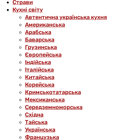
Страви
Кухні світу
Автентична українська кухня
Американська
Арабська
Баварська
Грузинська
Європейська
Індійська
Італійська
Китайська
Корейська
Кримськотатарська
Мексиканська
Середземноморська
Східна
Тайська
Українська
Французька