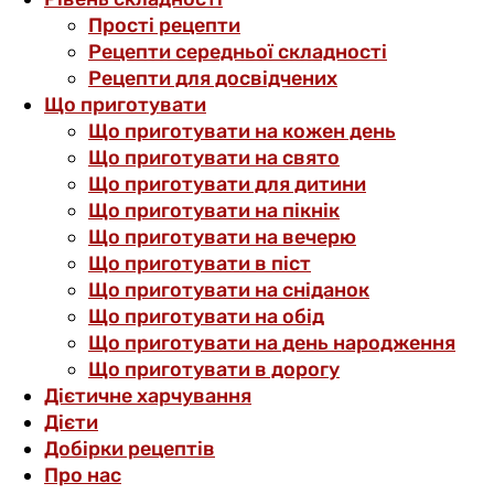
Прості рецепти
Рецепти середньої складності
Рецепти для досвідчених
Що приготувати
Що приготувати на кожен день
Що приготувати на свято
Що приготувати для дитини
Що приготувати на пікнік
Що приготувати на вечерю
Що приготувати в піст
Що приготувати на сніданок
Що приготувати на обід
Що приготувати на день народження
Що приготувати в дорогу
Дієтичне харчування
Дієти
Добірки рецептів
Про нас