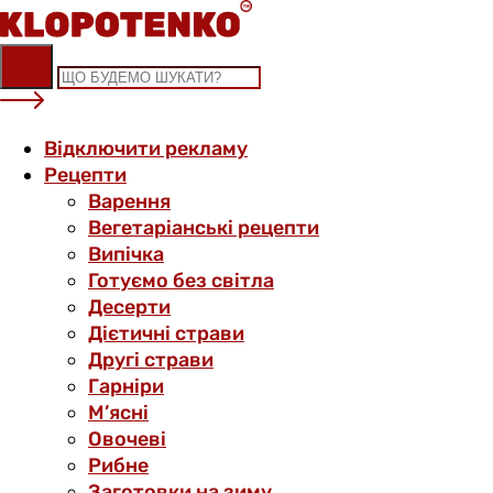
Skip
to
content
Відключити рекламу
Рецепти
Варення
Вегетаріанські рецепти
Випічка
Готуємо без світла
Десерти
Дієтичні страви
Другі страви
Гарніри
М’ясні
Овочеві
Рибне
Заготовки на зиму