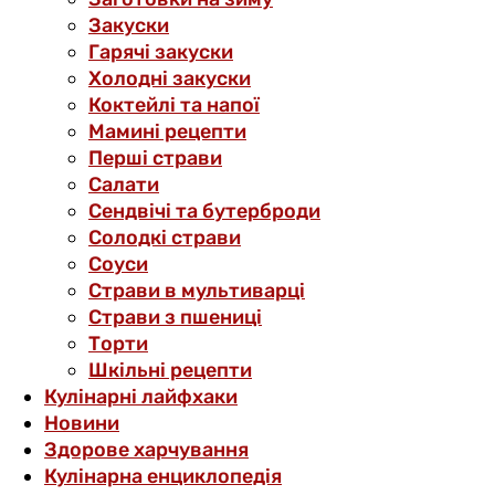
Закуски
Гарячі закуски
Холодні закуски
Коктейлі та напої
Мамині рецепти
Перші страви
Салати
Сендвічі та бутерброди
Солодкі страви
Соуси
Страви в мультиварці
Страви з пшениці
Торти
Шкільні рецепти
Кулінарні лайфхаки
Новини
Здорове харчування
Кулінарна енциклопедія