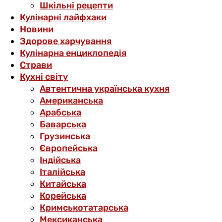
Шкільні рецепти
Кулінарні лайфхаки
Новини
Здорове харчування
Кулінарна енциклопедія
Страви
Кухні світу
Автентична українська кухня
Американська
Арабська
Баварська
Грузинська
Європейська
Індійська
Італійська
Китайська
Корейська
Кримськотатарська
Мексиканська