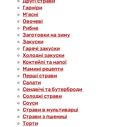
Другі страви
Гарніри
М’ясні
Овочеві
Рибне
Заготовки на зиму
Закуски
Гарячі закуски
Холодні закуски
Коктейлі та напої
Мамині рецепти
Перші страви
Салати
Сендвічі та бутерброди
Солодкі страви
Соуси
Страви в мультиварці
Страви з пшениці
Торти