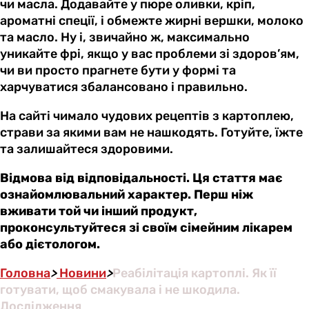
чи масла. Додавайте у пюре оливки, кріп,
ароматні спеції, і обмежте жирні вершки, молоко
та масло. Ну і, звичайно ж, максимально
уникайте фрі, якщо у вас проблеми зі здоров’ям,
чи ви просто прагнете бути у формі та
харчуватися збалансовано і правильно.
На сайті чимало чудових рецептів з картоплею,
страви за якими вам не нашкодять. Готуйте, їжте
та залишайтеся здоровими.
Відмова від відповідальності. Ця стаття має
ознайомлювальний характер. Перш ніж
вживати той чи інший продукт,
проконсультуйтеся зі своїм сімейним лікарем
або дієтологом.
Головна
>
Новини
>
Реабілітація картоплі. Як її
готувати, щоб смакувала і не шкодила.
Дослідження