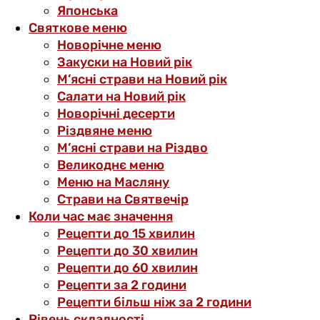
Японська
Святкове меню
Новорічне меню
Закуски на Новий рік
М’ясні страви на Новий рік
Салати на Новий рік
Новорічні десерти
Різдвяне меню
М’ясні страви на Різдво
Великоднє меню
Меню на Масляну
Страви на Святвечір
Коли час має значення
Рецепти до 15 хвилин
Рецепти до 30 хвилин
Рецепти до 60 хвилин
Рецепти за 2 години
Рецепти більш ніж за 2 години
Рівень складності