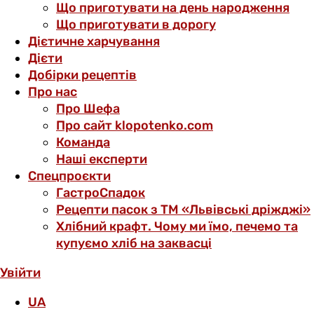
Що приготувати на день народження
Що приготувати в дорогу
Дієтичне харчування
Дієти
Добірки рецептів
Про нас
Про Шефа
Про сайт klopotenko.com
Команда
Наші експерти
Спецпроєкти
ГастроСпадок
Рецепти пасок з ТМ «Львівські дріжджі»
Хлібний крафт. Чому ми їмо, печемо та
купуємо хліб на заквасці
Увійти
UA