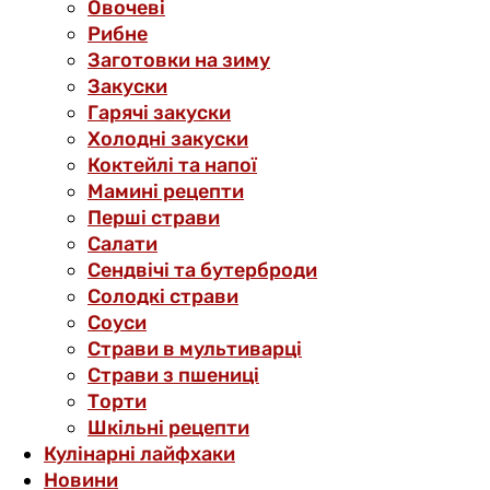
Овочеві
Рибне
Заготовки на зиму
Закуски
Гарячі закуски
Холодні закуски
Коктейлі та напої
Мамині рецепти
Перші страви
Салати
Сендвічі та бутерброди
Солодкі страви
Соуси
Страви в мультиварці
Страви з пшениці
Торти
Шкільні рецепти
Кулінарні лайфхаки
Новини