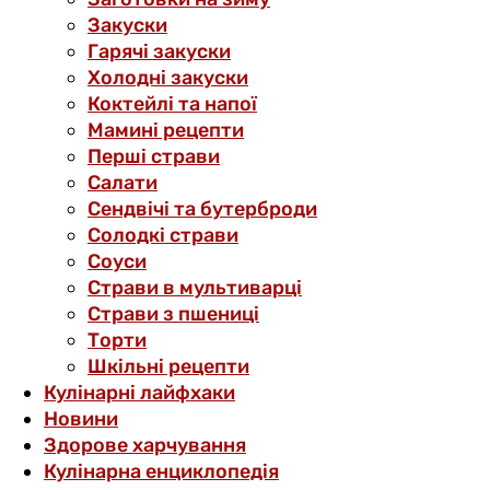
Закуски
Гарячі закуски
Холодні закуски
Коктейлі та напої
Мамині рецепти
Перші страви
Салати
Сендвічі та бутерброди
Солодкі страви
Соуси
Страви в мультиварці
Страви з пшениці
Торти
Шкільні рецепти
Кулінарні лайфхаки
Новини
Здорове харчування
Кулінарна енциклопедія