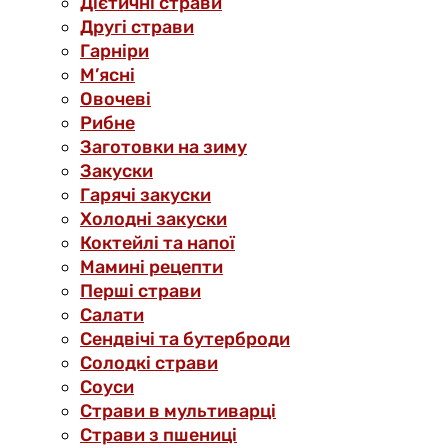
Дієтичні страви
Другі страви
Гарніри
М’ясні
Овочеві
Рибне
Заготовки на зиму
Закуски
Гарячі закуски
Холодні закуски
Коктейлі та напої
Мамині рецепти
Перші страви
Салати
Сендвічі та бутерброди
Солодкі страви
Соуси
Страви в мультиварці
Страви з пшениці