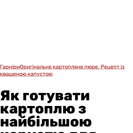
Гарніри
Оригінальне картопляне пюре. Рецепт із
квашеною капустою
Як готувати
картоплю з
найбільшою