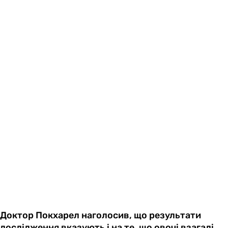
Доктор Покхарел наголосив, що результати
дослідження вказують і на те, що овочі взагалі