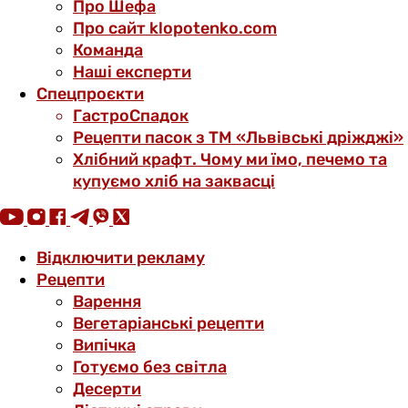
Про Шефа
Про сайт klopotenko.com
Команда
Наші експерти
Спецпроєкти
ГастроСпадок
Рецепти пасок з ТМ «Львівські дріжджі»
Хлібний крафт. Чому ми їмо, печемо та
купуємо хліб на заквасці
Відключити рекламу
Рецепти
Варення
Вегетаріанські рецепти
Випічка
Готуємо без світла
Десерти