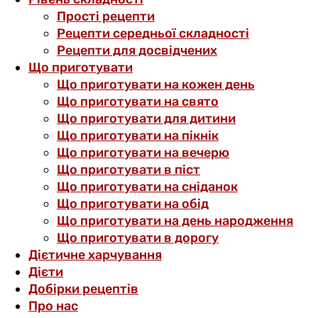
Прості рецепти
Рецепти середньої складності
Рецепти для досвідчених
Що приготувати
Що приготувати на кожен день
Що приготувати на свято
Що приготувати для дитини
Що приготувати на пікнік
Що приготувати на вечерю
Що приготувати в піст
Що приготувати на сніданок
Що приготувати на обід
Що приготувати на день народження
Що приготувати в дорогу
Дієтичне харчування
Дієти
Добірки рецептів
Про нас