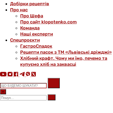
Добірки рецептів
Про нас
Про Шефа
Про сайт klopotenko.com
Команда
Наші експерти
Спецпроєкти
ГастроСпадок
Рецепти пасок з ТМ «Львівські дріжджі»
Хлібний крафт. Чому ми їмо, печемо та
купуємо хліб на заквасці
×