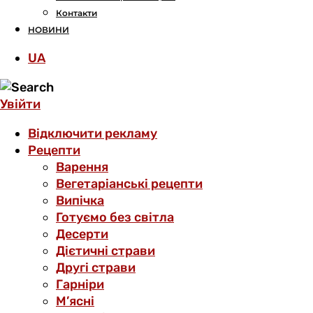
Контакти
НОВИНИ
UA
Увійти
Відключити рекламу
Рецепти
Варення
Вегетаріанські рецепти
Випічка
Готуємо без світла
Десерти
Дієтичні страви
Другі страви
Гарніри
М’ясні