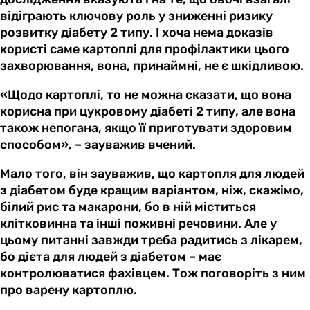
відіграють ключову роль у зниженні ризику
розвитку діабету 2 типу. І хоча нема доказів
користі саме картоплі для профілактики цього
захворювання, вона, принаймні, не є шкідливою.
«Щодо картоплі, то не можна сказати, що вона
корисна при цукровому діабеті 2 типу, але вона
також непогана, якщо її приготувати здоровим
способом», – зауважив вчений.
Мало того, він зауважив, що картопля для людей
з діабетом буде кращим варіантом, ніж, скажімо,
білий рис та макарони, бо в ній міститься
клітковинна та інші поживні речовини. Але у
цьому питанні завжди треба радитись з лікарем,
бо дієта для людей з діабетом – має
контролюватися фахівцем. Тож поговоріть з ним
про варену картоплю.