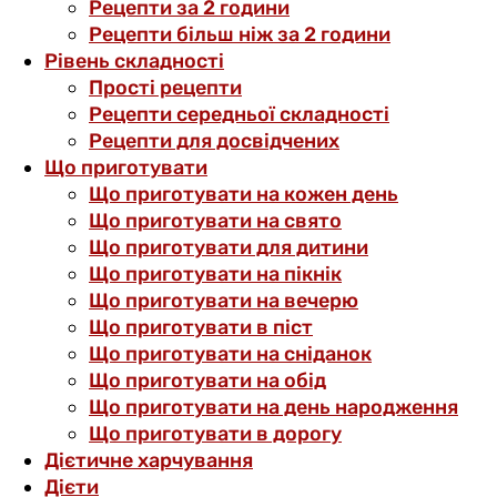
Рецепти за 2 години
Рецепти більш ніж за 2 години
Рівень складності
Прості рецепти
Рецепти середньої складності
Рецепти для досвідчених
Що приготувати
Що приготувати на кожен день
Що приготувати на свято
Що приготувати для дитини
Що приготувати на пікнік
Що приготувати на вечерю
Що приготувати в піст
Що приготувати на сніданок
Що приготувати на обід
Що приготувати на день народження
Що приготувати в дорогу
Дієтичне харчування
Дієти