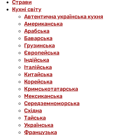
Страви
Кухні світу
Автентична українська кухня
Американська
Арабська
Баварська
Грузинська
Європейська
Індійська
Італійська
Китайська
Корейська
Кримськотатарська
Мексиканська
Середземноморська
Східна
Тайська
Українська
Французька