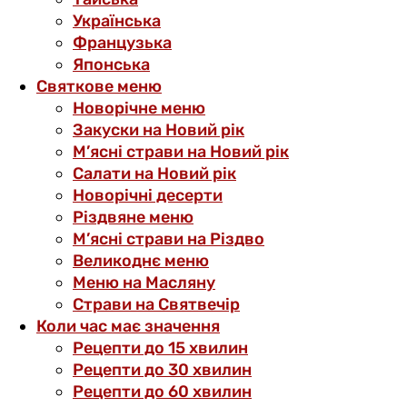
Українська
Французька
Японська
Святкове меню
Новорічне меню
Закуски на Новий рік
М’ясні страви на Новий рік
Салати на Новий рік
Новорічні десерти
Різдвяне меню
М’ясні страви на Різдво
Великоднє меню
Меню на Масляну
Страви на Святвечір
Коли час має значення
Рецепти до 15 хвилин
Рецепти до 30 хвилин
Рецепти до 60 хвилин