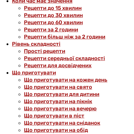
Коли час має значення
Рецепти до 15 хвилин
Рецепти до 30 хвилин
Рецепти до 60 хвилин
Рецепти за 2 години
Рецепти більш ніж за 2 години
Рівень складності
Прості рецепти
Рецепти середньої складності
Рецепти для досвідчених
Що приготувати
Що приготувати на кожен день
Що приготувати на свято
Що приготувати для дитини
Що приготувати на пікнік
Що приготувати на вечерю
Що приготувати в піст
Що приготувати на сніданок
Що приготувати на обід