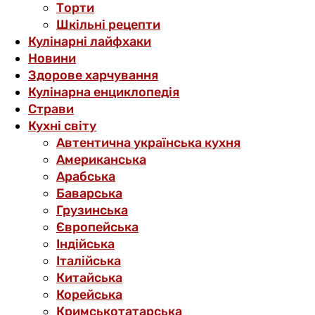
Торти
Шкільні рецепти
Кулінарні лайфхаки
Новини
Здорове харчування
Кулінарна енциклопедія
Страви
Кухні світу
Автентична українська кухня
Американська
Арабська
Баварська
Грузинська
Європейська
Індійська
Італійська
Китайська
Корейська
Кримськотатарська