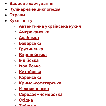
Здорове харчування
Кулінарна енциклопедія
Страви
Кухні світу
Автентична українська кухня
Американська
Арабська
Баварська
Грузинська
Європейська
Індійська
Італійська
Китайська
Корейська
Кримськотатарська
Мексиканська
Середземноморська
Східна
Тайська