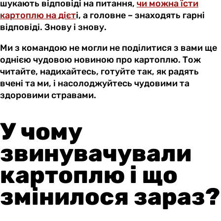
шукають відповіді на питання,
чи можна їсти
картоплю на дієт
і, а головне – знаходять гарні
відповіді. Знову і знову.
Ми з командою не могли не поділитися з вами ще
однією чудовою новиною про картоплю. Тож
читайте, надихайтесь, готуйте так, як радять
вчені та ми, і насолоджуйтесь чудовими та
здоровими стравами.
У чому
звинувачували
картоплю і що
змінилося зараз?