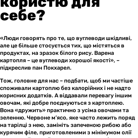
користю для
себе?
«Люди говорять про те, що вуглеводи шкідливі,
але це більше стосується тих, що містяться в
продуктах, на зразок білого рису. Варена
картопля – це вуглеводи хорошої якості», –
підкреслив пан Покхарел.
Тож, головне для нас – подбати, щоб ми частіше
споживали картоплю без калорійних і не надто
корисних додатків. А віддавали перевагу іншим
овочам, які добре поєднуються з картоплею.
Вона «дружить» практично з усіма овочами та
зеленню. Червоне м’ясо, яке часто лежить поряд
на тарілці з нею, замініть запеченою рибою або
курячим філе, приготовленими з мінімумом олії