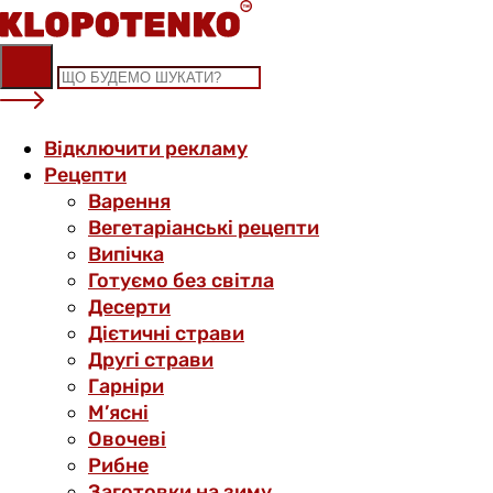
Skip
to
content
Відключити рекламу
Рецепти
Варення
Вегетаріанські рецепти
Випічка
Готуємо без світла
Десерти
Дієтичні страви
Другі страви
Гарніри
М’ясні
Овочеві
Рибне
Заготовки на зиму