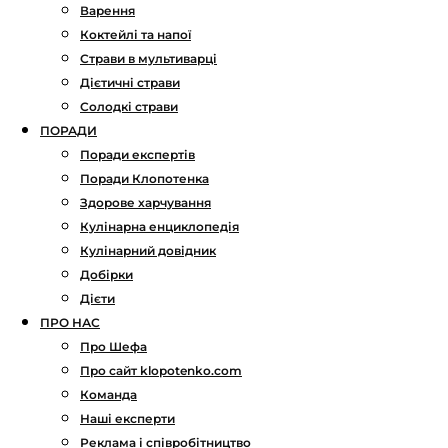
Варення
Коктейлі та напої
Страви в мультиварці
Дієтичні страви
Солодкі страви
ПОРАДИ
Поради експертів
Поради Клопотенка
Здорове харчування
Кулінарна енциклопедія
Кулінарний довідник
Добірки
Дієти
ПРО НАС
Про Шефа
Про сайт klopotenko.com
Команда
Наші експерти
Реклама і співробітництво