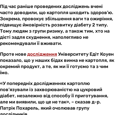
Під час раніше проведених досліджень вчені
часто доводили, що картопля шкодить здоров’ю.
Зокрема, провокує збільшення ваги та ожиріння,
підвищує ймовірність розвитку діабету 2 типу.
Тому людям з групи ризику, а також тим, хто на
дієті задля схуднення, наполегливо не
рекомендували її вживати.
Проте нове
дослідження
Університету Едіт Коуен
показало, що у наших бідах винна не картопля, як
окремий продукт, а те, як ми її готуємо та з чим
їмо.
«У попередніх дослідженнях картоплю
пов’язували із захворюваністю на цукровий
діабет, незалежно від способу її приготування,
але ми виявили, що це не так», – сказав д-р.
Патрік Похарель, який очолював групу
дослідників.