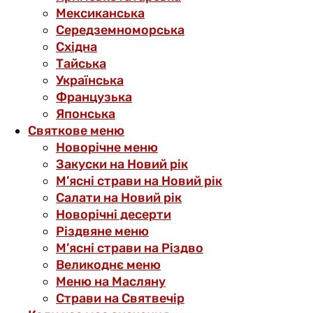
Мексиканська
Середземноморська
Східна
Тайська
Українська
Французька
Японська
Святкове меню
Новорічне меню
Закуски на Новий рік
М’ясні страви на Новий рік
Салати на Новий рік
Новорічні десерти
Різдвяне меню
М’ясні страви на Різдво
Великоднє меню
Меню на Масляну
Страви на Святвечір