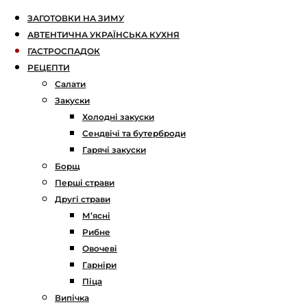
ЗАГОТОВКИ НА ЗИМУ
АВТЕНТИЧНА УКРАЇНСЬКА КУХНЯ
ГАСТРОСПАДОК
РЕЦЕПТИ
Салати
Закуски
Холодні закуски
Сендвічі та бутерброди
Гарячі закуски
Борщ
Перші страви
Другі страви
М’ясні
Рибне
Овочеві
Гарніри
Піца
Випічка